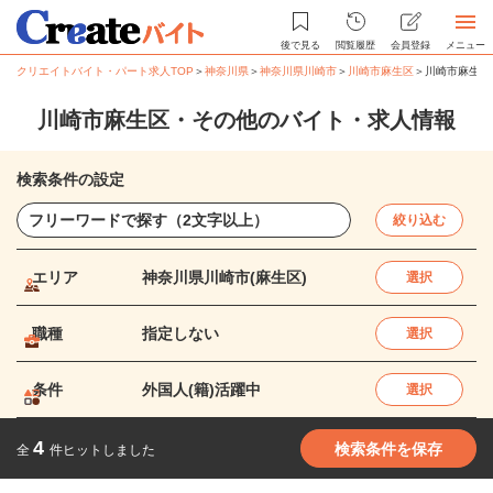
後で見る
閲覧履歴
会員登録
メニュー
クリエイトバイト・パート求人TOP
＞
神奈川県
＞
神奈川県川崎市
＞
川崎市麻生区
＞
川崎市麻生区
川崎市麻生区・その他のバイト・求人情報
検索条件の設定
絞り込む
エリア
神奈川県川崎市(麻生区)
選択
職種
指定しない
選択
条件
外国人(籍)活躍中
選択
4
検索条件を保存
全
件ヒットしました