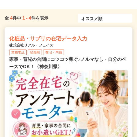
4
1
-
4
全
件中
件を表示
化粧品・サプリの在宅データ入力
株式会社リアル・フェイス
業務委託
登録制
在宅・内職
家事・育児の合間にコツコツ稼ぐ♪ノルマなし・自分のペ
ースでOK！〈神奈川県〉