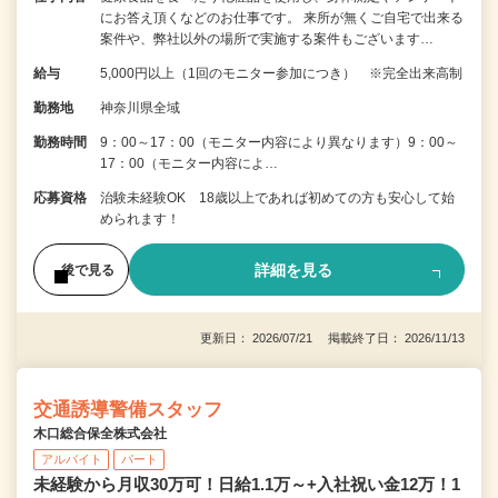
にお答え頂くなどのお仕事です。 来所が無くご自宅で出来る
案件や、弊社以外の場所で実施する案件もございます…
給与
5,000円以上（1回のモニター参加につき） ※完全出来高制
勤務地
神奈川県全域
勤務時間
9：00～17：00（モニター内容により異なります）9：00～
17：00（モニター内容によ…
応募資格
治験未経験OK 18歳以上であれば初めての方も安心して始
められます！
詳細を見る
後で見る
更新日： 2026/07/21 掲載終了日： 2026/11/13
交通誘導警備スタッフ
木口総合保全株式会社
アルバイト
パート
未経験から月収30万可！日給1.1万～+入社祝い金12万！1