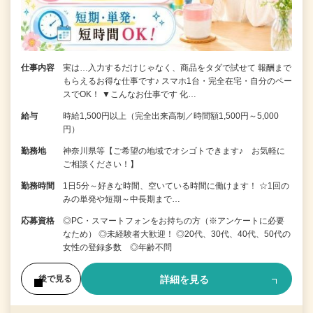
仕事内容
実は…入力するだけじゃなく、商品をタダで試せて 報酬まで
もらえるお得な仕事です♪ スマホ1台・完全在宅・自分のペー
スでOK！ ▼こんなお仕事です 化…
給与
時給1,500円以上（完全出来高制／時間額1,500円～5,000
円）
勤務地
神奈川県等【ご希望の地域でオシゴトできます♪ お気軽に
ご相談ください！】
勤務時間
1日5分～好きな時間、空いている時間に働けます！ ☆1回の
みの単発や短期～中長期まで…
応募資格
◎PC・スマートフォンをお持ちの方（※アンケートに必要
なため） ◎未経験者大歓迎！ ◎20代、30代、40代、50代の
女性の登録多数 ◎年齢不問
詳細を見る
後で見る