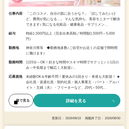
仕事内容
「このコスメ、自分の肌に合うかな？」「試してみたいけ
ど、費用が気になる…」 そんな気持ち、美容モニターで解決
できます♪ 気になる化粧品・健康食品・サプリメン…
給与
時給1,500円以上（完全出来高制／時間額1,500円～5,000
円）
勤務地
神奈川県等 ◆勤務地多数♪ご自宅やお近くの店舗で間時間
に働けます♪
勤務時間
1日5分～OK！好きな時間やスキマ時間でサクッと♪ ☆1日の
み～中長期まで幅広く大歓迎♪…
応募資格
未経験OK＆年齢不問！夏休みの1回きり・単発も大歓迎！ ★
会社員・派遣社員・契約社員・個人事業主・パート・アルバ
イト・主婦（夫）・フリーターなど、20代～50代…
詳細を見る
後で見る
更新日： 2026/08/10 掲載終了日： 2026/08/30