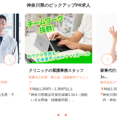
神奈川県のピックアップPR求人
クリニックの看護事務スタッフ
家事代行ス
1c...
医療法人社団 善仁会 緑園都市クリニッ
京本部
ク
株式会社ク
時給1,269円～1,369円以上
時給1,5
埼玉県・千
神奈川県横浜市泉区緑園1-16-1（相鉄
神奈川県
いずみ野線「緑園都市駅」...
内・神奈