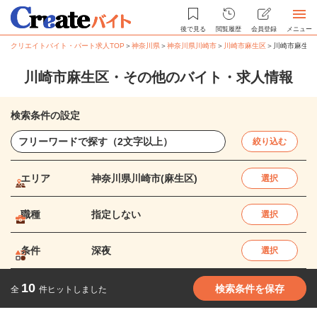
後で見る
閲覧履歴
会員登録
メニュー
クリエイトバイト・パート求人TOP
＞
神奈川県
＞
神奈川県川崎市
＞
川崎市麻生区
＞
川崎市麻生区
川崎市麻生区・その他のバイト・求人情報
検索条件の設定
絞り込む
エリア
神奈川県川崎市(麻生区)
選択
職種
指定しない
選択
条件
深夜
選択
10
検索条件を保存
全
件ヒットしました