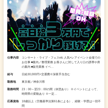
仕事内容
コンサート・ライブ・フェスetc 人気×レアイベント会場での
お仕事 ■案内／整理業務 お客さんに対して入り口の誘導や席
の案内 ■販売業務 イベ…
給与
日給30,000円+交通費※深夜手当含む
勤務地
東京都／神奈川県
勤務時間
23：00～翌23：00の間（休憩あり） ※イベントによって、
時間帯の変動あり ※一定…
応募資格
18歳以上（労働基準法第61条による）、経験・学歴は一切不
問