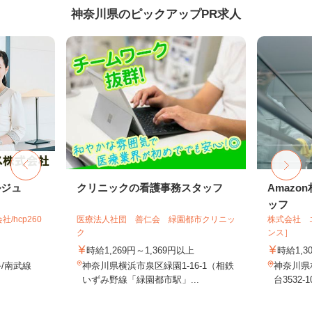
神奈川県のピックアップPR求人
ルジュ
クリニックの看護事務スタッフ
Amaz
ッフ
hcp260
医療法人社団 善仁会 緑園都市クリニッ
株式会社 
ク
ンス］
時給1,269円～1,369円以上
時給1,3
/南武線
神奈川県横浜市泉区緑園1-16-1（相鉄
神奈川県
いずみ野線「緑園都市駅」...
台3532