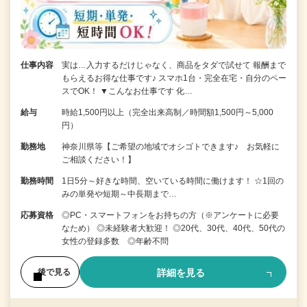
仕事内容
実は…入力するだけじゃなく、商品をタダで試せて 報酬まで
もらえるお得な仕事です♪ スマホ1台・完全在宅・自分のペー
スでOK！ ▼こんなお仕事です 化…
給与
時給1,500円以上（完全出来高制／時間額1,500円～5,000
円）
勤務地
神奈川県等【ご希望の地域でオシゴトできます♪ お気軽に
ご相談ください！】
勤務時間
1日5分～好きな時間、空いている時間に働けます！ ☆1回の
みの単発や短期～中長期まで…
応募資格
◎PC・スマートフォンをお持ちの方（※アンケートに必要
なため） ◎未経験者大歓迎！ ◎20代、30代、40代、50代の
女性の登録多数 ◎年齢不問
詳細を見る
後で見る