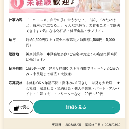
仕事内容
「このコスメ、自分の肌に合うかな？」「試してみたいけ
ど、費用が気になる…」 そんな気持ち、美容モニターで解決
できます♪ 気になる化粧品・健康食品・サプリメン…
給与
時給1,500円以上（完全出来高制／時間額1,500円～5,000
円）
勤務地
神奈川県等 ◆勤務地多数♪ご自宅やお近くの店舗で間時間
に働けます♪
勤務時間
1日5分～OK！好きな時間やスキマ時間でサクッと♪ ☆1日の
み～中長期まで幅広く大歓迎♪…
応募資格
未経験OK＆年齢不問！夏休みの1回きり・単発も大歓迎！ ★
会社員・派遣社員・契約社員・個人事業主・パート・アルバ
イト・主婦（夫）・フリーターなど、20代～50代…
詳細を見る
後で見る
更新日： 2026/08/05 掲載終了日： 2026/08/30