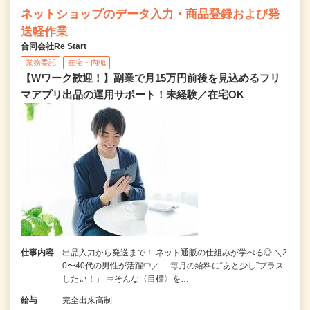
ネットショップのデータ入力・商品登録および発
送軽作業
合同会社Re Start
業務委託
在宅・内職
【Wワーク歓迎！】副業で月15万円前後を見込めるフリ
マアプリ出品の運用サポート！未経験／在宅OK
仕事内容
出品入力から発送まで！ ネット通販の仕組みが学べる◎ ＼2
0〜40代の男性が活躍中／ 「毎月の給料に“あと少し”プラス
したい！」 ⇒そんな〈目標〉を…
給与
完全出来高制