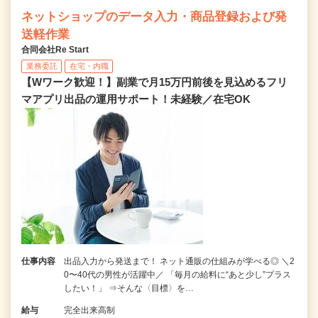
ネットショップのデータ入力・商品登録および発
送軽作業
合同会社Re Start
業務委託
在宅・内職
【Wワーク歓迎！】副業で月15万円前後を見込めるフリ
マアプリ出品の運用サポート！未経験／在宅OK
仕事内容
出品入力から発送まで！ ネット通販の仕組みが学べる◎ ＼2
0〜40代の男性が活躍中／ 「毎月の給料に“あと少し”プラス
したい！」 ⇒そんな〈目標〉を…
給与
完全出来高制