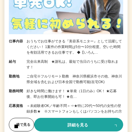
仕事内容
おうちでお仕事ができる『美容系モニター』として活躍して
ください！ 1案件の作業時間は5分〜10分程度。空いた時間
を有効活用できるお仕事です。 ◆【いろん…
給与
完全出来高制 ★謝礼は、最短で当日のうちに受け取れま
す！
勤務地
ご自宅※フルリモート勤務 神奈川県横浜市その他、神奈川
県全域を含むおよび日本全国で勤務可能(在宅OK)
勤務時間
好きな時間に働けます！ ★単発（1日のみ）OK！ ★応募
後、即お仕事開始も可！ ★在…
応募資格
＜未経験者OK／年齢不問＞⇒★特に20代〜50代の女性の登
録多数★ ※スマートフォンもしくはパソコンをお持ちの方
詳細を見る
後で見る