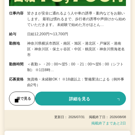
仕事内容
皆さまが安全に通れるよう人や車の誘導・案内などをお願い
します。 最初は慣れるまで、歩行者の誘導や声掛けから始め
ていただきます。 未経験で始めた方がほとん…
給与
日給12,200円〜13,700円
勤務地
神奈川県横浜市西区・南区・旭区・港北区・戸塚区・港南
区・神奈川区・保土ヶ谷区・中区・鶴見区・神奈川県海老名
市
勤務時間
＜夜勤＞ ・20：00〜翌5：00 ・21：00〜翌6：00（シフト
制） ※1日8時…
応募資格
無資格・未経験OK！ ※18歳以上：警備業法による（例外事
由2号）
詳細を見る
後で見る
更新日： 2026/07/31 掲載終了日： 2026/08/08
掲載終了まであと2日