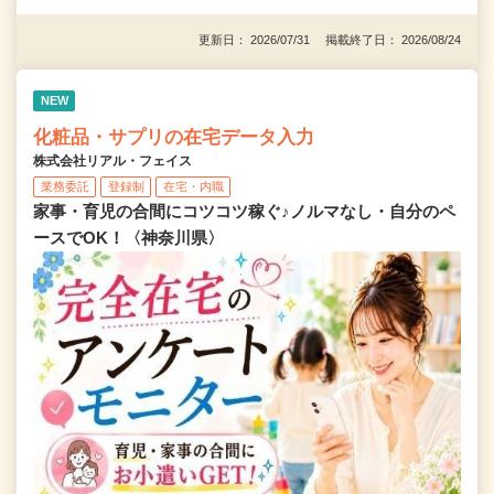
更新日： 2026/07/31 掲載終了日： 2026/08/24
NEW
化粧品・サプリの在宅データ入力
株式会社リアル・フェイス
業務委託
登録制
在宅・内職
家事・育児の合間にコツコツ稼ぐ♪ノルマなし・自分のペ
ースでOK！〈神奈川県〉