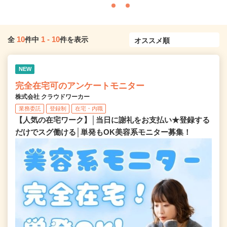
10
1
-
10
全
件中
件を表示
NEW
完全在宅可のアンケートモニター
株式会社 クラウドワーカー
業務委託
登録制
在宅・内職
【人気の在宅ワーク】│当日に謝礼をお支払い★登録する
だけでスグ働ける│単発もOK美容系モニター募集！