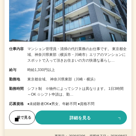
仕事内容
マンション管理員・清掃の代行業務のお仕事です。 東京都全
域、神奈川県東部（横浜市・川崎市）エリアのマンションに
スポットで入って頂きお住まいの方の快適な暮らし…
給与
時給1,330円以上
勤務地
東京都全域、 神奈川県東部（川崎・横浜）
勤務時間
シフト制 ※物件によってシフトは異なります。 1日3時間
～OK ☆シフト申請は、勤…
応募資格
●未経験者OK●男女、年齢不問 ●資格不問
詳細を見る
後で見る