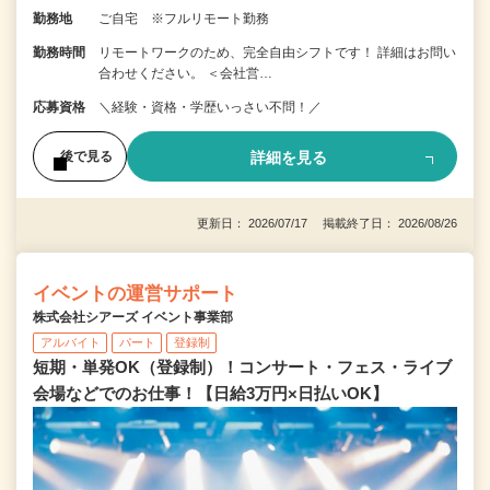
勤務地
ご自宅 ※フルリモート勤務
勤務時間
リモートワークのため、完全自由シフトです！ 詳細はお問い
合わせください。 ＜会社営…
応募資格
＼経験・資格・学歴いっさい不問！／
詳細を見る
後で見る
更新日： 2026/07/17 掲載終了日： 2026/08/26
イベントの運営サポート
株式会社シアーズ イベント事業部
アルバイト
パート
登録制
短期・単発OK（登録制）！コンサート・フェス・ライブ
会場などでのお仕事！【日給3万円×日払いOK】