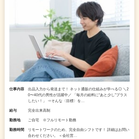
仕事内容
出品入力から発送まで！ ネット通販の仕組みが学べる◎ ＼2
0〜40代の男性が活躍中／ 「毎月の給料に“あと少し”プラス
したい！」 ⇒そんな〈目標〉を…
給与
完全出来高制
勤務地
ご自宅 ※フルリモート勤務
勤務時間
リモートワークのため、完全自由シフトです！ 詳細はお問い
合わせください。 ＜会社営…