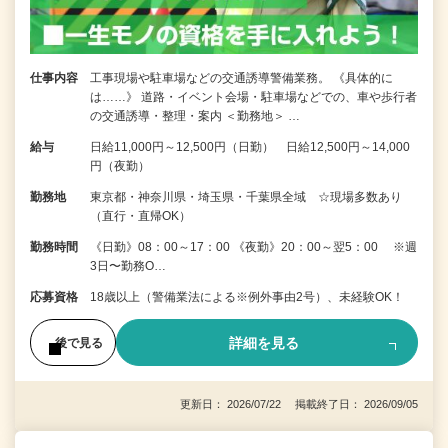
仕事内容
工事現場や駐車場などの交通誘導警備業務。 《具体的に
は……》 道路・イベント会場・駐車場などでの、車や歩行者
の交通誘導・整理・案内 ＜勤務地＞ …
給与
日給11,000円～12,500円（日勤） 日給12,500円～14,000
円（夜勤）
勤務地
東京都・神奈川県・埼玉県・千葉県全域 ☆現場多数あり
（直行・直帰OK）
勤務時間
《日勤》08：00～17：00 《夜勤》20：00～翌5：00 ※週
3日〜勤務O…
応募資格
18歳以上（警備業法による※例外事由2号）、未経験OK！
詳細を見る
後で見る
更新日： 2026/07/22 掲載終了日： 2026/09/05