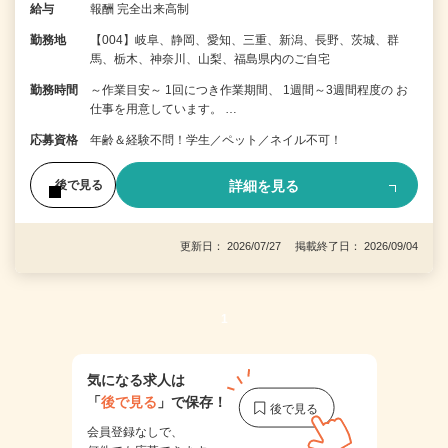
給与
報酬 完全出来高制
勤務地
【004】岐阜、静岡、愛知、三重、新潟、長野、茨城、群
馬、栃木、神奈川、山梨、福島県内のご自宅
勤務時間
～作業目安～ 1回につき作業期間、 1週間～3週間程度の お
仕事を用意しています。 …
応募資格
年齢＆経験不問！学生／ペット／ネイル不可！
詳細を見る
後で見る
更新日： 2026/07/27 掲載終了日： 2026/09/04
1
気になる求人は
「
後で見る
」で保存！
会員登録なしで、