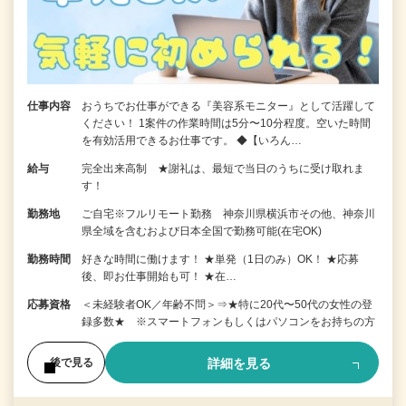
仕事内容
おうちでお仕事ができる『美容系モニター』として活躍して
ください！ 1案件の作業時間は5分〜10分程度。空いた時間
を有効活用できるお仕事です。 ◆【いろん…
給与
完全出来高制 ★謝礼は、最短で当日のうちに受け取れま
す！
勤務地
ご自宅※フルリモート勤務 神奈川県横浜市その他、神奈川
県全域を含むおよび日本全国で勤務可能(在宅OK)
勤務時間
好きな時間に働けます！ ★単発（1日のみ）OK！ ★応募
後、即お仕事開始も可！ ★在…
応募資格
＜未経験者OK／年齢不問＞⇒★特に20代〜50代の女性の登
録多数★ ※スマートフォンもしくはパソコンをお持ちの方
詳細を見る
後で見る