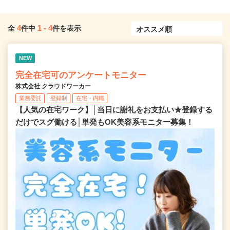
4
1
-
4
全
件中
件を表示
NEW
完全在宅可のアンケートモニター
株式会社 クラウドワーカー
業務委託
登録制
在宅・内職
【人気の在宅ワーク】│当日に謝礼をお支払い★登録する
だけでスグ働ける│単発もOK美容系モニター募集！