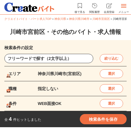
後で見る
閲覧履歴
会員登録
メニュー
クリエイトバイト・パート求人TOP
＞
神奈川県
＞
神奈川県川崎市
＞
川崎市宮前区
＞
川崎市宮前区
川崎市宮前区・その他のバイト・求人情報
検索条件の設定
絞り込む
エリア
神奈川県川崎市(宮前区)
選択
職種
指定しない
選択
条件
WEB面接OK
選択
4
検索条件を保存
全
件ヒットしました