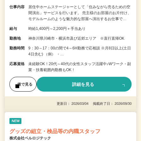
仕事内容
居住中ホームステージャーとして「住みながら売るための空
間演出」サービスを行います。 売主様のお部屋のお片付け、
モデルルームのような魅力的な部屋へ演出するお仕事で…
給与
時給1,400円～2,200円＋手当あり
勤務地
神奈川県川崎市・横浜市及び近郊エリア ※直行直帰OK
勤務時間
9：30～17：00の間で4～6H勤務で応相談 ※月8日以上(土日
4日含む) （例） ・…
応募資格
未経験OK！20代～40代の女性スタッフ活躍中♪Wワーク・副
業・扶養範囲内勤務もOK！
詳細を見る
後で見る
更新日： 2026/03/04 掲載終了日： 2026/09/30
NEW
グッズの組立・検品等の内職スタッフ
株式会社ベルロジテック