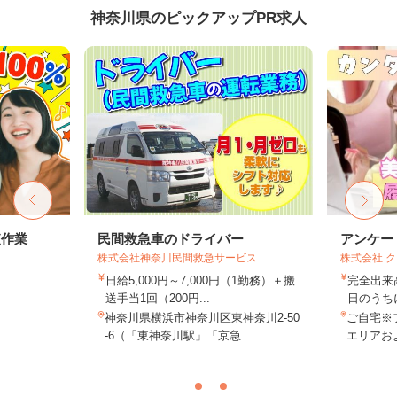
神奈川県のピックアップPR求人
査作業
民間救急車のドライバー
アンケー
株式会社神奈川民間救急サービス
株式会社 
日給5,000円～7,000円（1勤務）＋搬
完全出来
送手当1回（200円...
日のうち
神奈川県横浜市神奈川区東神奈川2-50
ご自宅※
-6（「東神奈川駅」「京急...
エリアお