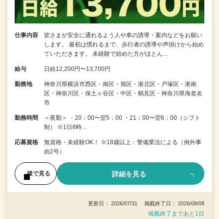
仕事内容
皆さまが安全に通れるよう人や車の誘導・案内などをお願い
します。 最初は慣れるまで、歩行者の誘導や声掛けから始め
ていただきます。 未経験で始めた方がほとん…
給与
日給12,200円〜13,700円
勤務地
神奈川県横浜市西区・南区・旭区・港北区・戸塚区・港南
区・神奈川区・保土ヶ谷区・中区・鶴見区・神奈川県海老名
市
勤務時間
＜夜勤＞ ・20：00〜翌5：00 ・21：00〜翌6：00（シフト
制） ※1日8時…
応募資格
無資格・未経験OK！ ※18歳以上：警備業法による（例外事
由2号）
詳細を見る
後で見る
更新日： 2026/07/31 掲載終了日： 2026/08/08
掲載終了まであと1日