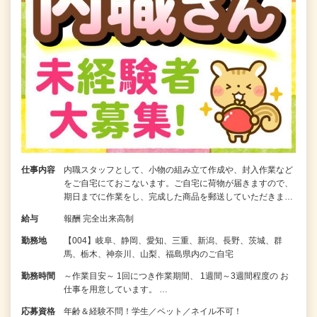
仕事内容
内職スタッフとして、小物の組み立て作成や、封入作業など
をご自宅にておこないます。ご自宅に荷物が届きますので、
期日までに作業をし、完成した商品を郵送していただきま…
給与
報酬 完全出来高制
勤務地
【004】岐阜、静岡、愛知、三重、新潟、長野、茨城、群
馬、栃木、神奈川、山梨、福島県内のご自宅
勤務時間
～作業目安～ 1回につき作業期間、 1週間～3週間程度の お
仕事を用意しています。 …
応募資格
年齢＆経験不問！学生／ペット／ネイル不可！