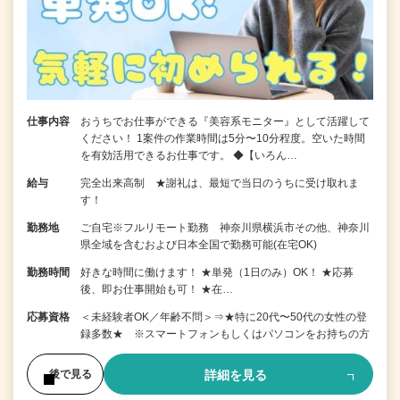
仕事内容
おうちでお仕事ができる『美容系モニター』として活躍して
ください！ 1案件の作業時間は5分〜10分程度。空いた時間
を有効活用できるお仕事です。 ◆【いろん…
給与
完全出来高制 ★謝礼は、最短で当日のうちに受け取れま
す！
勤務地
ご自宅※フルリモート勤務 神奈川県横浜市その他、神奈川
県全域を含むおよび日本全国で勤務可能(在宅OK)
勤務時間
好きな時間に働けます！ ★単発（1日のみ）OK！ ★応募
後、即お仕事開始も可！ ★在…
応募資格
＜未経験者OK／年齢不問＞⇒★特に20代〜50代の女性の登
録多数★ ※スマートフォンもしくはパソコンをお持ちの方
詳細を見る
後で見る