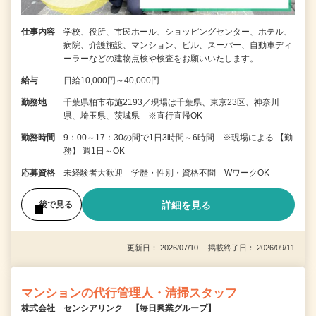
仕事内容
学校、役所、市民ホール、ショッピングセンター、ホテル、
病院、介護施設、マンション、ビル、スーパー、自動車ディ
ーラーなどの建物点検や検査をお願いいたします。 …
給与
日給10,000円～40,000円
勤務地
千葉県柏市布施2193／現場は千葉県、東京23区、神奈川
県、埼玉県、茨城県 ※直行直帰OK
勤務時間
9：00～17：30の間で1日3時間～6時間 ※現場による 【勤
務】 週1日～OK
応募資格
未経験者大歓迎 学歴・性別・資格不問 WワークOK
詳細を見る
後で見る
更新日： 2026/07/10 掲載終了日： 2026/09/11
マンションの代行管理人・清掃スタッフ
株式会社 センシアリンク 【毎日興業グループ】