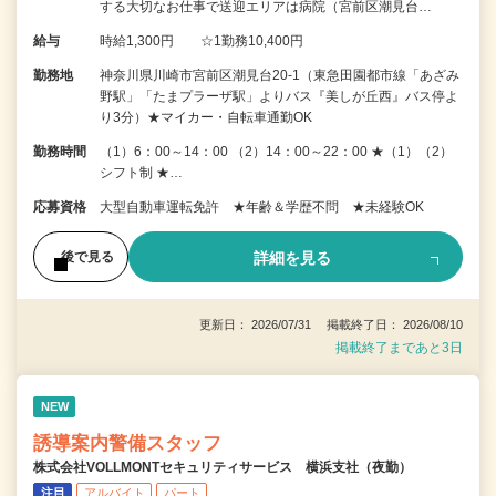
する大切なお仕事で送迎エリアは病院（宮前区潮見台…
給与
時給1,300円 ☆1勤務10,400円
勤務地
神奈川県川崎市宮前区潮見台20-1（東急田園都市線「あざみ
野駅」「たまプラーザ駅」よりバス『美しが丘西』バス停よ
り3分）★マイカー・自転車通勤OK
勤務時間
（1）6：00～14：00 （2）14：00～22：00 ★（1）（2）
シフト制 ★…
応募資格
大型自動車運転免許 ★年齢＆学歴不問 ★未経験OK
詳細を見る
後で見る
更新日： 2026/07/31 掲載終了日： 2026/08/10
掲載終了まであと3日
NEW
誘導案内警備スタッフ
株式会社VOLLMONTセキュリティサービス 横浜支社（夜勤）
注目
アルバイト
パート