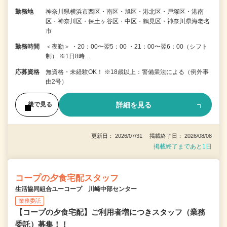
勤務地
神奈川県横浜市西区・南区・旭区・港北区・戸塚区・港南
区・神奈川区・保土ヶ谷区・中区・鶴見区・神奈川県海老名
市
勤務時間
＜夜勤＞ ・20：00〜翌5：00 ・21：00〜翌6：00（シフト
制） ※1日8時…
応募資格
無資格・未経験OK！ ※18歳以上：警備業法による（例外事
由2号）
詳細を見る
後で見る
更新日： 2026/07/31 掲載終了日： 2026/08/08
掲載終了まであと1日
コープの夕食宅配スタッフ
生活協同組合ユーコープ 川崎中部センター
業務委託
【コープの夕食宅配】ご利用者増につきスタッフ（業務
委託）募集！！