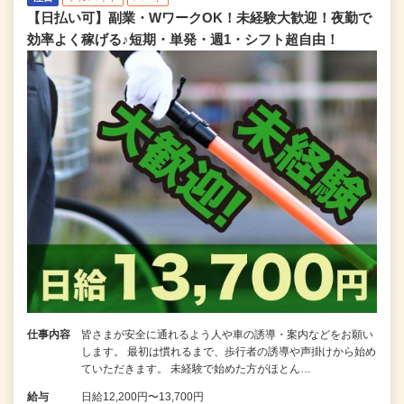
【日払い可】副業・WワークOK！未経験大歓迎！夜勤で
効率よく稼げる♪短期・単発・週1・シフト超自由！
仕事内容
皆さまが安全に通れるよう人や車の誘導・案内などをお願い
します。 最初は慣れるまで、歩行者の誘導や声掛けから始め
ていただきます。 未経験で始めた方がほとん…
給与
日給12,200円〜13,700円