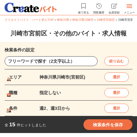
後で見る
閲覧履歴
会員登録
メニュー
クリエイトバイト・パート求人TOP
＞
神奈川県
＞
神奈川県川崎市
＞
川崎市宮前区
＞
川崎市宮前区
川崎市宮前区・その他のバイト・求人情報
検索条件の設定
絞り込む
エリア
神奈川県川崎市(宮前区)
選択
職種
指定しない
選択
条件
週2、週3日から
選択
15
検索条件を保存
全
件ヒットしました