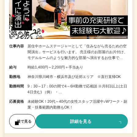
仕事内容
居住中ホームステージャーとして「住みながら売るための空
間演出」サービスを行います。 売主様のお部屋のお片付け、
モデルルームのような魅力的な部屋へ演出するお仕事で…
給与
時給1,400円～2,200円＋手当あり
勤務地
神奈川県川崎市・横浜市及び近郊エリア ※直行直帰OK
勤務時間
9：30～17：00の間で4～6H勤務で応相談 ※月8日以上(土日
4日含む) （例） ・…
応募資格
未経験OK！20代～40代の女性スタッフ活躍中♪Wワーク・副
業・扶養範囲内勤務もOK！
詳細を見る
後で見る