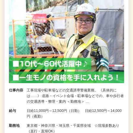
仕事内容
工事現場や駐車場などの交通誘導警備業務。 《具体的に
は……》 道路・イベント会場・駐車場などでの、車や歩行者
の交通誘導・整理・案内 ＜勤務地＞ …
給与
日給11,000円～12,500円（日勤） 日給12,500円～14,000
円（夜勤）
勤務地
東京都・神奈川県・埼玉県・千葉県全域 ☆現場多数あり
（直行・直帰OK）