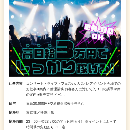
仕事内容
コンサート・ライブ・フェスetc 人気×レアイベント会場での
お仕事 ■案内／整理業務 お客さんに対して入り口の誘導や席
の案内 ■販売業務 イベ…
給与
日給30,000円+交通費※深夜手当含む
勤務地
東京都／神奈川県
勤務時間
23：00～翌23：00の間（休憩あり） ※イベントによって、
時間帯の変動あり ※一定…