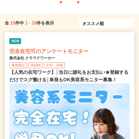
15
1
-
15
全
件中
件を表示
NEW
完全在宅可のアンケートモニター
株式会社 クラウドワーカー
業務委託
登録制
在宅・内職
【人気の在宅ワーク】│当日に謝礼をお支払い★登録する
だけでスグ働ける│単発もOK美容系モニター募集！