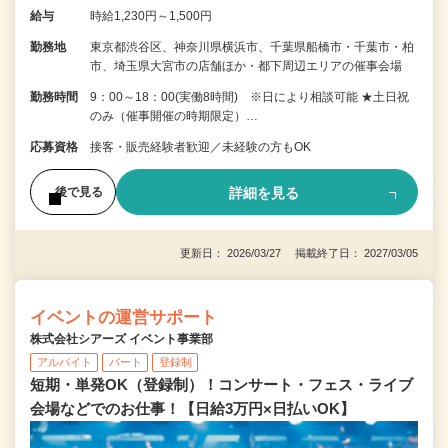
給与
時給1,230円～1,500円
勤務地
東京都渋谷区、神奈川県横浜市、千葉県船橋市・千葉市・柏
市、埼玉県大宮市の店舗ほか・都下周辺エリアの催事会場
勤務時間
9：00～18：00(実働8時間) ※日により相談可能 ★土日祝
のみ（催事開催の時期限定）…
応募資格
接客・販売経験者歓迎／未経験の方もOK
詳細を見る
後で見る
更新日： 2026/03/27 掲載終了日： 2027/03/05
イベントの運営サポート
株式会社シアーズ イベント事業部
アルバイト
パート
登録制
短期・単発OK（登録制）！コンサート・フェス・ライブ
会場などでのお仕事！【日給3万円×日払いOK】