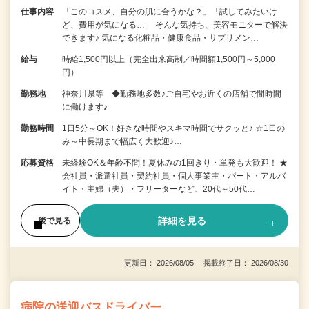
仕事内容
「このコスメ、自分の肌に合うかな？」「試してみたいけ
ど、費用が気になる…」 そんな気持ち、美容モニターで解決
できます♪ 気になる化粧品・健康食品・サプリメン…
給与
時給1,500円以上（完全出来高制／時間額1,500円～5,000
円）
勤務地
神奈川県等 ◆勤務地多数♪ご自宅やお近くの店舗で間時間
に働けます♪
勤務時間
1日5分～OK！好きな時間やスキマ時間でサクッと♪ ☆1日の
み～中長期まで幅広く大歓迎♪…
応募資格
未経験OK＆年齢不問！夏休みの1回きり・単発も大歓迎！ ★
会社員・派遣社員・契約社員・個人事業主・パート・アルバ
イト・主婦（夫）・フリーターなど、20代～50代…
詳細を見る
後で見る
更新日： 2026/08/05 掲載終了日： 2026/08/30
病院の送迎バスドライバー