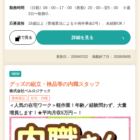
勤務時間
《日勤》08：00～17：00 《夜勤》20：00～翌5：00 ※週
3日〜勤務O…
応募資格
18歳以上（警備業法による※例外事由2号）、未経験OK！
詳細を見る
後で見る
更新日： 2026/07/22 掲載終了日： 2026/09/05
NEW
グッズの組立・検品等の内職スタッフ
株式会社ベルロジテック
業務委託
在宅・内職
＜人気の在宅ワーク＞軽作業！年齢／経験問わず、大量
増員します！★平均月収5万円～！