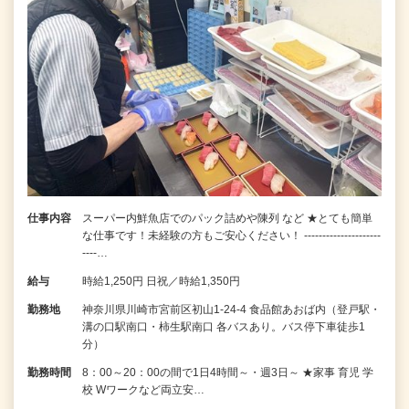
仕事内容
スーパー内鮮魚店でのパック詰めや陳列 など ★とても簡単
な仕事です！未経験の方もご安心ください！ ---------------------
----…
給与
時給1,250円 日祝／時給1,350円
勤務地
神奈川県川崎市宮前区初山1-24-4 食品館あおば内（登戸駅・
溝の口駅南口・柿生駅南口 各バスあり。バス停下車徒歩1
分）
勤務時間
8：00～20：00の間で1日4時間～・週3日～ ★家事 育児 学
校 Wワークなど両立安…