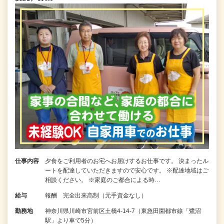
仕事内容
夕食をご利用者のお宅へお届けするお仕事です。 決まったル
ートを配達していただきますので安心です。 ※配達地域はご
相談ください。 ※家庭のご都合による時…
給与
報酬 完全出来高制（元手資金なし）
勤務地
神奈川県川崎市宮前区土橋4-14-7（東急田園都市線「鷺沼
駅」より車で5分）