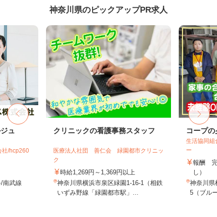
神奈川県のピックアップPR求人
ルジュ
クリニックの看護事務スタッフ
コープの
生活協同組
ー
hcp260
医療法人社団 善仁会 緑園都市クリニッ
ク
報酬 
時給1,269円～1,369円以上
し）
/南武線
神奈川県横浜市泉区緑園1-16-1（相鉄
神奈川県
いずみ野線「緑園都市駅」...
5（ブルー