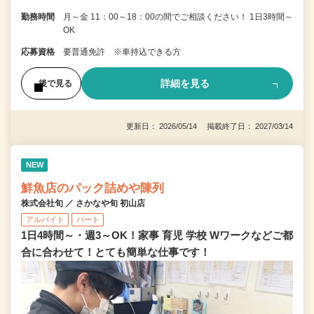
勤務時間
月～金 11：00～18：00の間でご相談ください！ 1日3時間～
OK
応募資格
要普通免許 ※車持込できる方
詳細を見る
後で見る
更新日： 2026/05/14 掲載終了日： 2027/03/14
NEW
鮮魚店のパック詰めや陳列
株式会社旬 ／ さかなや旬 初山店
アルバイト
パート
1日4時間～・週3～OK！家事 育児 学校 Wワークなどご都
合に合わせて！とても簡単な仕事です！