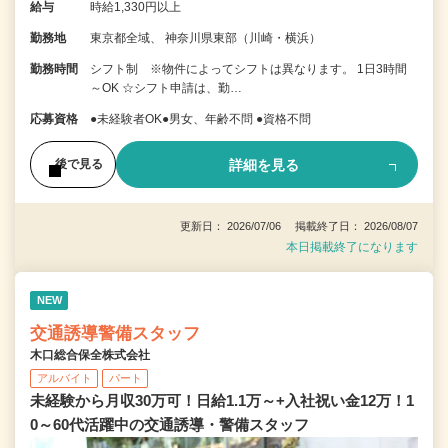
給与
時給1,330円以上
勤務地
東京都全域、 神奈川県東部（川崎・横浜）
勤務時間
シフト制 ※物件によってシフトは異なります。 1日3時間
～OK ☆シフト申請は、勤…
応募資格
●未経験者OK●男女、年齢不問 ●資格不問
詳細を見る
後で見る
更新日： 2026/07/06 掲載終了日： 2026/08/07
本日掲載終了になります
NEW
交通誘導警備スタッフ
木口総合保全株式会社
アルバイト
パート
未経験から月収30万可！日給1.1万～+入社祝い金12万！1
0～60代活躍中の交通誘導・警備スタッフ