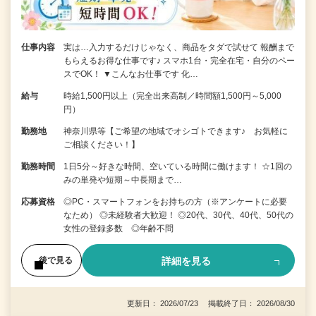
仕事内容
実は…入力するだけじゃなく、商品をタダで試せて 報酬まで
もらえるお得な仕事です♪ スマホ1台・完全在宅・自分のペー
スでOK！ ▼こんなお仕事です 化…
給与
時給1,500円以上（完全出来高制／時間額1,500円～5,000
円）
勤務地
神奈川県等【ご希望の地域でオシゴトできます♪ お気軽に
ご相談ください！】
勤務時間
1日5分～好きな時間、空いている時間に働けます！ ☆1回の
みの単発や短期～中長期まで…
応募資格
◎PC・スマートフォンをお持ちの方（※アンケートに必要
なため） ◎未経験者大歓迎！ ◎20代、30代、40代、50代の
女性の登録多数 ◎年齢不問
詳細を見る
後で見る
更新日： 2026/07/23 掲載終了日： 2026/08/30