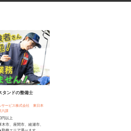
ンスタンドの整備士
振袖・袴レンタル、フォトスタ
ジオの運営スタッ...
ールサービス株式会社 東日本
KIMONO＆ 神奈川店舗／株式会社アニバ
売第六課
ーサリー
,300円以上
時給1,250円～1,350円以上＋手当
県厚木市、座間市、綾瀬市、
神奈川県横浜市神奈川区鶴屋町2-17