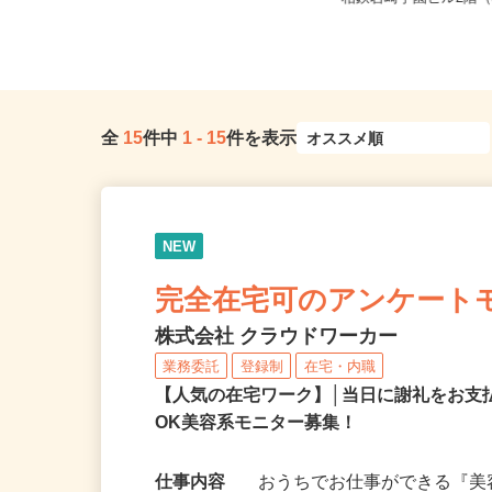
藤沢市 ★勤務エリア選べます
相鉄岩崎学園ビル2階（J
全
15
件中
1
-
15
件を表示
NEW
完全在宅可のアンケート
株式会社 クラウドワーカー
業務委託
登録制
在宅・内職
【人気の在宅ワーク】│当日に謝礼をお支
OK美容系モニター募集！