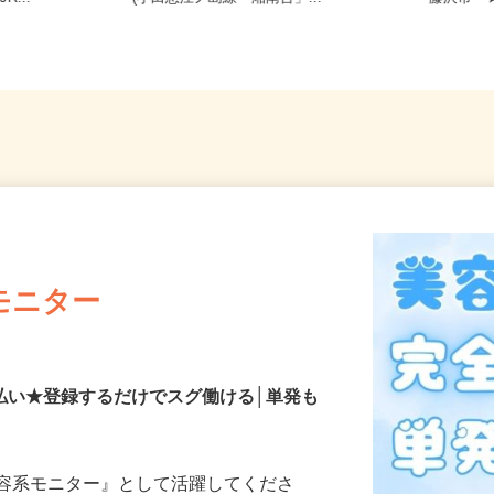
R...
(小田急江ノ島線「湘南台」...
藤沢市
モニター
払い★登録するだけでスグ働ける│単発も