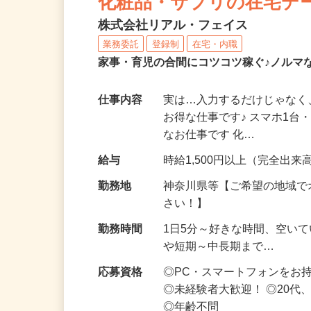
化粧品・サプリの在宅デ
株式会社リアル・フェイス
業務委託
登録制
在宅・内職
家事・育児の合間にコツコツ稼ぐ♪ノルマ
仕事内容
実は…入力するだけじゃなく
お得な仕事です♪ スマホ1台
なお仕事です 化…
給与
時給1,500円以上（完全出来高
勤務地
神奈川県等【ご希望の地域で
さい！】
勤務時間
1日5分～好きな時間、空い
や短期～中長期まで…
応募資格
◎PC・スマートフォンをお