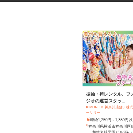
ガソリンスタンドの整備士
振袖・袴レンタル、フ
ジオの運営スタッ...
三愛リテールサービス株式会社 東日本
KIMONO＆ 神奈川店舗／
支店 小売第六課
ーサリー
時給1,300円以上
時給1,250円～1,350
神奈川県厚木市、座間市、綾瀬市、
神奈川県横浜市神奈川区鶴