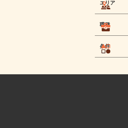
エリア
職種
条件