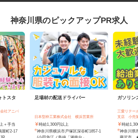
神奈川県のピックアップPR求人
ォトスタ
足場材の配送ドライバー
ガソリ
株式会社アニバ
三愛リテ
日本型枠工業株式会社 横浜営業所
支店 小
円以上＋手当
時給1,300円以上
時給1
屋町2-17
神奈川県横浜市戸塚区深谷町1857-1
神奈川