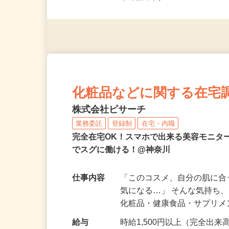
◎未経験者大歓迎！ ◎20代
◎年齢不問
化粧品などに関する在宅
株式会社ビサーチ
業務委託
登録制
在宅・内職
完全在宅OK！スマホで出来る美容モニタ
でスグに働ける！@神奈川
仕事内容
「このコスメ、自分の肌に
気になる…」 そんな気持ち
化粧品・健康食品・サプリ