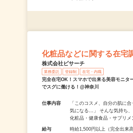
◎未経験者大歓迎！ ◎20代
◎年齢不問
化粧品などに関する在宅
株式会社ビサーチ
業務委託
登録制
在宅・内職
完全在宅OK！スマホで出来る美容モニタ
でスグに働ける！@神奈川
仕事内容
「このコスメ、自分の肌に
気になる…」 そんな気持ち
化粧品・健康食品・サプリ