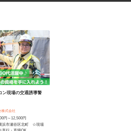
ネコン現場の交通誘導警
小田原駅地下商業施設での誘導
警備
株式会社東海ビルメンテナス 小田原支
保全株式会社
店
,000円～12,500円
時給1,260円以上
県横浜市瀬谷区北町 ☆現場
神奈川県小田原市栄町1-1-7（「小田