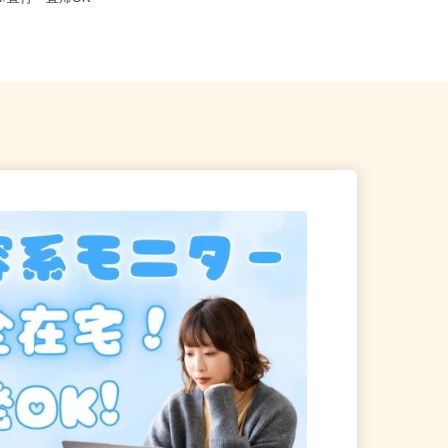
り※直行・直帰OK
原駅」より徒歩1分）