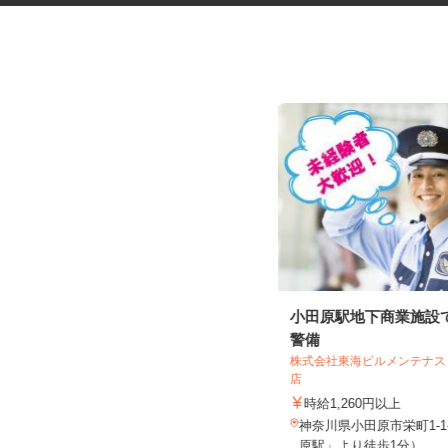
大手ゼネコン現場の交通誘導警
小田原駅地下商業施設
備員
警備
株式会社東海ビルメンテナ
木口総合保全株式会社
店
日給11,000円～12,500円
時給1,260円以上
神奈川県横浜市瀬谷区北町 ☆現場
神奈川県小田原市栄町1-