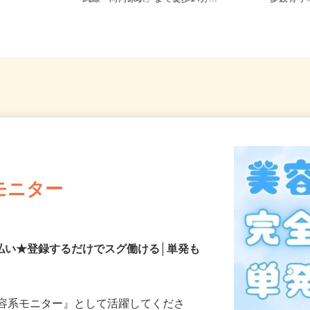
武線「向河原駅」まで徒歩14分...
多数有
モニター
払い★登録するだけでスグ働ける│単発も