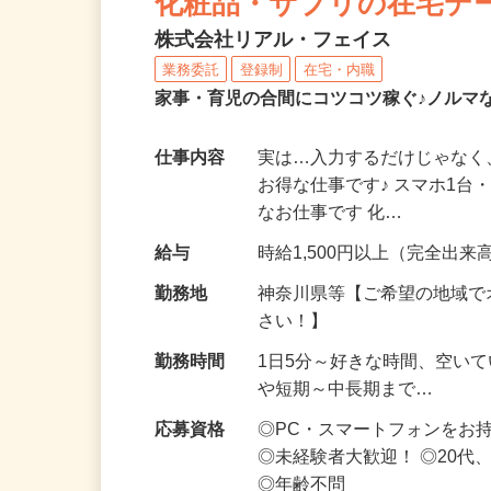
化粧品・サプリの在宅デ
株式会社リアル・フェイス
業務委託
登録制
在宅・内職
家事・育児の合間にコツコツ稼ぐ♪ノルマ
仕事内容
実は…入力するだけじゃなく
お得な仕事です♪ スマホ1台
なお仕事です 化…
給与
時給1,500円以上（完全出来高
勤務地
神奈川県等【ご希望の地域で
さい！】
勤務時間
1日5分～好きな時間、空い
や短期～中長期まで…
応募資格
◎PC・スマートフォンをお