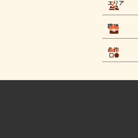
エリア
職種
条件