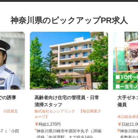
神奈川県のピックアップPR求人
での誘導
高齢者向け住宅の管理員・日常
大手ゼ
清掃スタッフ
備員
ス 小田原支
株式会社センシアリンク 【毎日興業グ
ループ】
木口総合
時給1,270円
日給11
1-7（「小田
神奈川県川崎市中原区中丸子（JR南
神奈川