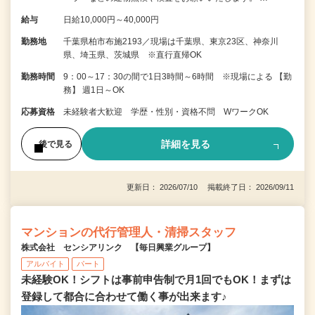
給与
日給10,000円～40,000円
勤務地
千葉県柏市布施2193／現場は千葉県、東京23区、神奈川
県、埼玉県、茨城県 ※直行直帰OK
勤務時間
9：00～17：30の間で1日3時間～6時間 ※現場による 【勤
務】 週1日～OK
応募資格
未経験者大歓迎 学歴・性別・資格不問 WワークOK
詳細を見る
後で見る
更新日： 2026/07/10 掲載終了日： 2026/09/11
マンションの代行管理人・清掃スタッフ
株式会社 センシアリンク 【毎日興業グループ】
アルバイト
パート
未経験OK！シフトは事前申告制で月1回でもOK！まずは
登録して都合に合わせて働く事が出来ます♪