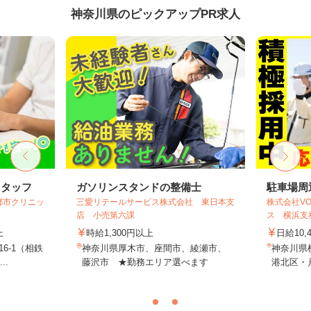
神奈川県のピックアップPR求人
スタッフ
ガソリンスタンドの整備士
駐車場周
都市クリニッ
三愛リテールサービス株式会社 東日本支
株式会社VO
店 小売第六課
ス 横浜支社
上
時給1,300円以上
日給10,
6-1（相鉄
神奈川県厚木市、座間市、綾瀬市、
神奈川県
..
藤沢市 ★勤務エリア選べます
港北区・