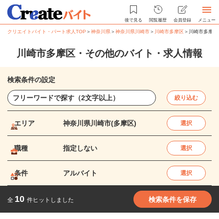
後で見る
閲覧履歴
会員登録
メニュー
クリエイトバイト・パート求人TOP
＞
神奈川県
＞
神奈川県川崎市
＞
川崎市多摩区
＞
川崎市多摩区
川崎市多摩区・その他のバイト・求人情報
検索条件の設定
絞り込む
エリア
神奈川県川崎市(多摩区)
選択
職種
指定しない
選択
条件
アルバイト
選択
10
検索条件を保存
全
件ヒットしました