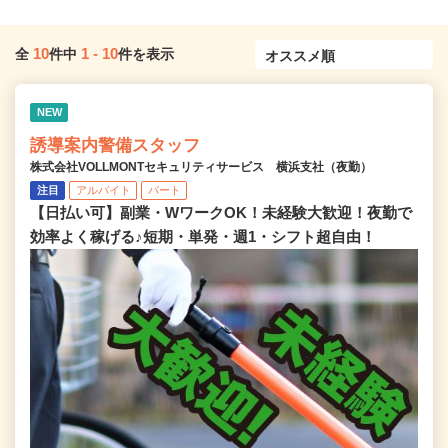
10
1
-
10
全
件中
件を表示
NEW
誘導案内警備スタッフ
株式会社VOLLMONTセキュリティサービス 横浜支社（夜勤）
注目
アルバイト
パート
【日払い可】副業・WワークOK！未経験大歓迎！夜勤で
効率よく稼げる♪短期・単発・週1・シフト超自由！