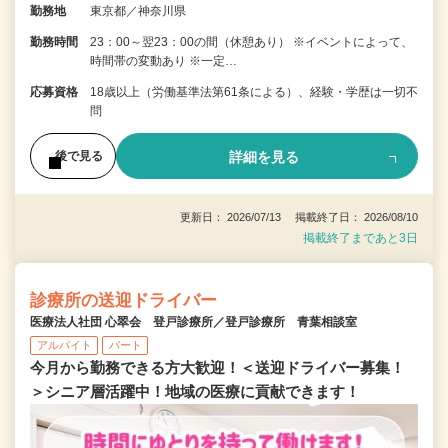
勤務地
東京都／神奈川県
勤務時間
23：00～翌23：00の間（休憩あり） ※イベントによって、
時間帯の変動あり ※一定…
応募資格
18歳以上（労働基準法第61条による）、経験・学歴は一切不
問
詳細を見る
後で見る
更新日： 2026/07/13 掲載終了日： 2026/08/10
掲載終了まであと3日
診療所の送迎ドライバー
医療法人社団 心翠会 登戸診療所／登戸診療所 青葉相談室
アルバイト
パート
今月から勤務できる方大歓迎！＜送迎ドライバー募集！
＞シニア層活躍中！地域の医療に貢献できます！