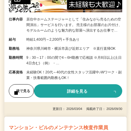
仕事内容
居住中ホームステージャーとして「住みながら売るための空
間演出」サービスを行います。 売主様のお部屋のお片付け、
モデルルームのような魅力的な部屋へ演出するお仕事で…
給与
時給1,400円～2,200円＋手当あり
勤務地
神奈川県川崎市・横浜市及び近郊エリア ※直行直帰OK
勤務時間
9：30～17：00の間で4～6H勤務で応相談 ※月8日以上(土日
4日含む) （例） ・…
応募資格
未経験OK！20代～40代の女性スタッフ活躍中♪Wワーク・副
業・扶養範囲内勤務もOK！
詳細を見る
後で見る
更新日： 2026/03/04 掲載終了日： 2026/09/30
マンション・ビルのメンテナンス検査作業員