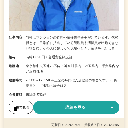
仕事内容
当社はマンションの管理や清掃業務を手がけています。代務
員とは、日常的に担当している管理員や清掃員が出勤できな
い場合に、その人に替わって現場へ行き、業務を代行しま…
給与
時給1,320円＋交通費全額支給
勤務地
東京都中央区他23区内・神奈川県内・埼玉県内・千葉県内な
ど近郊各地
勤務時間
9：00～17：50 ※上記の時間は支店勤務の場合です。 代務
要員として出勤の場合は各…
応募資格
未経験者歓迎！
詳細を見る
後で見る
更新日： 2026/07/24 掲載終了日： 2026/08/07