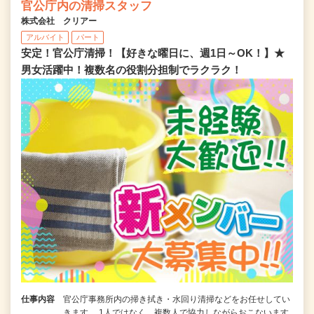
官公庁内の清掃スタッフ
株式会社 クリアー
アルバイト
パート
安定！官公庁清掃！【好きな曜日に、週1日～OK！】★
男女活躍中！複数名の役割分担制でラクラク！
仕事内容
官公庁事務所内の掃き拭き・水回り清掃などをお任せしてい
きます。 1人ではなく、複数人で協力しながらおこないます