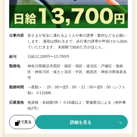
仕事内容
皆さまが安全に通れるよう人や車の誘導・案内などをお願い
します。 最初は慣れるまで、歩行者の誘導や声掛けから始め
ていただきます。 未経験で始めた方がほとん…
給与
日給12,200円〜13,700円
勤務地
神奈川県横浜市西区・南区・旭区・港北区・戸塚区・港南
区・神奈川区・保土ヶ谷区・中区・鶴見区・神奈川県海老名
市
勤務時間
＜夜勤＞ ・20：00〜翌5：00 ・21：00〜翌6：00（シフト
制） ※1日8時…
応募資格
無資格・未経験OK！ ※18歳以上：警備業法による（例外事
由2号）
詳細を見る
後で見る