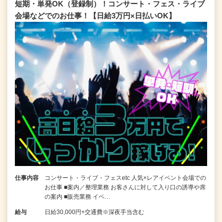
短期・単発OK（登録制）！コンサート・フェス・ライブ
会場などでのお仕事！【日給3万円×日払いOK】
仕事内容
コンサート・ライブ・フェスetc 人気×レアイベント会場での
お仕事 ■案内／整理業務 お客さんに対して入り口の誘導や席
の案内 ■販売業務 イベ…
給与
日給30,000円+交通費※深夜手当含む