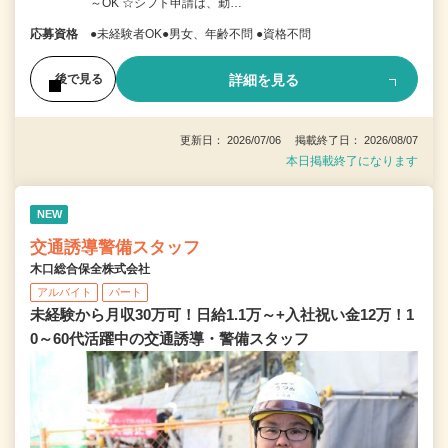
～OK ☆シフト申請は、勤…
応募資格
●未経験者OK●男女、年齢不問 ●資格不問
詳細を見る
後で見る
更新日： 2026/07/06 掲載終了日： 2026/08/07
本日掲載終了になります
NEW
交通誘導警備スタッフ
木口総合保全株式会社
アルバイト
パート
未経験から月収30万可！日給1.1万～+入社祝い金12万！1
0～60代活躍中の交通誘導・警備スタッフ