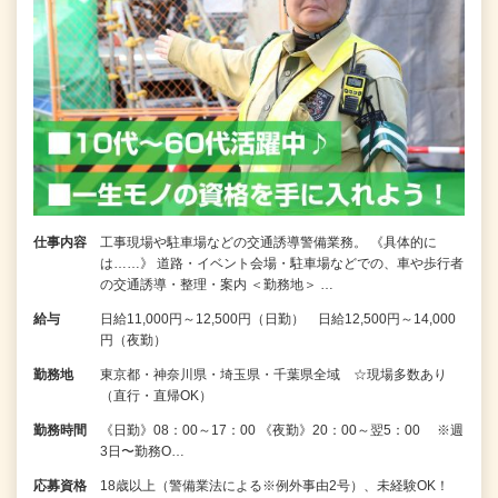
仕事内容
工事現場や駐車場などの交通誘導警備業務。 《具体的に
は……》 道路・イベント会場・駐車場などでの、車や歩行者
の交通誘導・整理・案内 ＜勤務地＞ …
給与
日給11,000円～12,500円（日勤） 日給12,500円～14,000
円（夜勤）
勤務地
東京都・神奈川県・埼玉県・千葉県全域 ☆現場多数あり
（直行・直帰OK）
勤務時間
《日勤》08：00～17：00 《夜勤》20：00～翌5：00 ※週
3日〜勤務O…
応募資格
18歳以上（警備業法による※例外事由2号）、未経験OK！