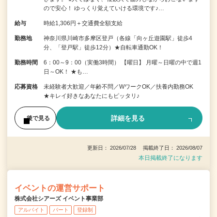
ので安心！ ゆっくり覚えていける環境です♪…
給与
時給1,306円＋交通費全額支給
勤務地
神奈川県川崎市多摩区登戸（各線「向ヶ丘遊園駅」徒歩4
分、「登戸駅」徒歩12分）★自転車通勤OK！
勤務時間
6：00～9：00（実働3時間） 【曜日】 月曜～日曜の中で週1
日～OK！ ★も…
応募資格
未経験者大歓迎／年齢不問／WワークOK／扶養内勤務OK
★キレイ好きなあなたにもピッタリ♪
詳細を見る
後で見る
更新日： 2026/07/28 掲載終了日： 2026/08/07
本日掲載終了になります
イベントの運営サポート
株式会社シアーズ イベント事業部
アルバイト
パート
登録制