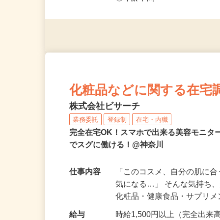
◎未経験者大歓迎！ ◎20代
◎年齢不問
化粧品などに関する在宅
株式会社ビサーチ
業務委託
登録制
在宅・内職
完全在宅OK！スマホで出来る美容モニタ
でスグに働ける！@神奈川
仕事内容
「このコスメ、自分の肌に
気になる…」 そんな気持ち