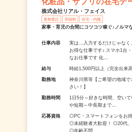
化粧品・サプリの在宅デ
株式会社リアル・フェイス
業務委託
登録制
在宅・内職
家事・育児の合間にコツコツ稼ぐ♪ノルマ
仕事内容
実は…入力するだけじゃなく
お得な仕事です♪ スマホ1台
なお仕事です 化…
給与
時給1,500円以上（完全出来高
勤務地
神奈川県等【ご希望の地域で
さい！】
勤務時間
1日5分～好きな時間、空い
や短期～中長期まで…
応募資格
◎PC・スマートフォンをお