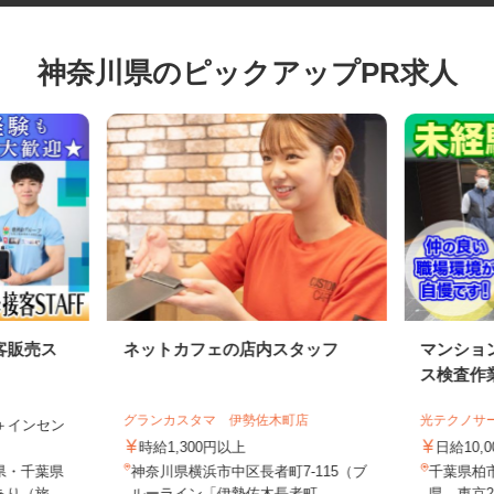
神奈川県のピックアップPR求人
客販売ス
ネットカフェの店内スタッフ
マンシ
ス検査
グランカスタマ 伊勢佐木町店
光テクノ
0円＋インセン
時給1,300円以上
日給10