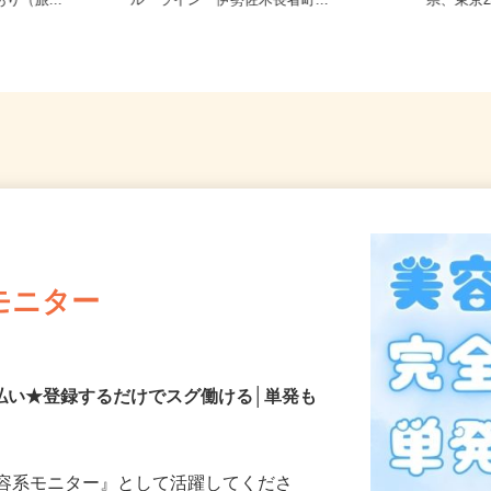
県・千葉県
神奈川県横浜市中区長者町7-115（ブ
千葉県
り（旅...
ルーライン「伊勢佐木長者町...
県、東京
モニター
払い★登録するだけでスグ働ける│単発も