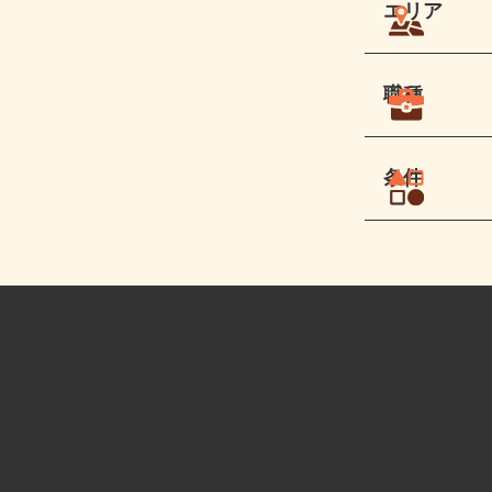
エリア
職種
条件