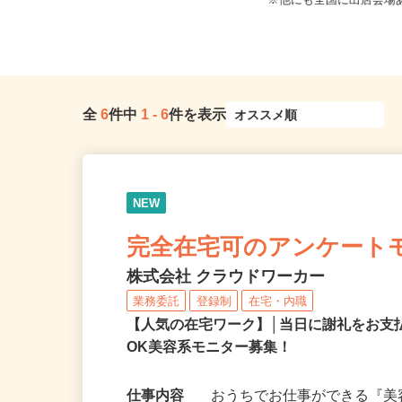
千葉県柏市布施2193／現場は千葉
東京都・神奈川県・埼玉
県、東京23区、神奈川県、埼玉...
※他にも全国に出店会場あ
全
6
件中
1
-
6
件を表示
NEW
完全在宅可のアンケート
株式会社 クラウドワーカー
業務委託
登録制
在宅・内職
【人気の在宅ワーク】│当日に謝礼をお支
OK美容系モニター募集！