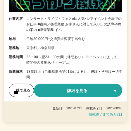
仕事内容
コンサート・ライブ・フェスetc 人気×レアイベント会場での
お仕事 ■案内／整理業務 お客さんに対して入り口の誘導や席
の案内 ■販売業務 イベ…
給与
日給30,000円+交通費※深夜手当含む
勤務地
東京都／神奈川県
勤務時間
23：00～翌23：00の間（休憩あり） ※イベントによって、
時間帯の変動あり ※一定…
応募資格
18歳以上（労働基準法第61条による）、経験・学歴は一切不
問
詳細を見る
後で見る
更新日： 2026/07/13 掲載終了日： 2026/08/10
掲載終了まであと2日