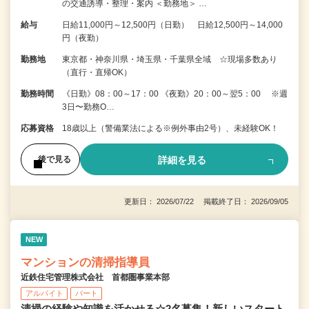
の交通誘導・整理・案内 ＜勤務地＞ …
給与
日給11,000円～12,500円（日勤） 日給12,500円～14,000
円（夜勤）
勤務地
東京都・神奈川県・埼玉県・千葉県全域 ☆現場多数あり
（直行・直帰OK）
勤務時間
《日勤》08：00～17：00 《夜勤》20：00～翌5：00 ※週
3日〜勤務O…
応募資格
18歳以上（警備業法による※例外事由2号）、未経験OK！
詳細を見る
後で見る
更新日： 2026/07/22 掲載終了日： 2026/09/05
NEW
マンションの清掃指導員
近鉄住宅管理株式会社 首都圏事業本部
アルバイト
パート
清掃の経験や知識を活かせる☆2名募集！新しいスタート