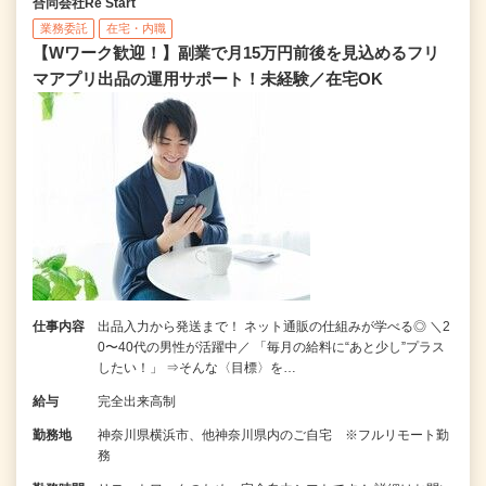
合同会社Re Start
業務委託
在宅・内職
【Wワーク歓迎！】副業で月15万円前後を見込めるフリ
マアプリ出品の運用サポート！未経験／在宅OK
仕事内容
出品入力から発送まで！ ネット通販の仕組みが学べる◎ ＼2
0〜40代の男性が活躍中／ 「毎月の給料に“あと少し”プラス
したい！」 ⇒そんな〈目標〉を…
給与
完全出来高制
勤務地
神奈川県横浜市、他神奈川県内のご自宅 ※フルリモート勤
務