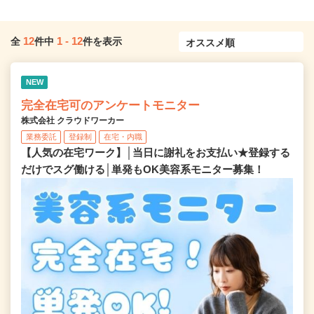
12
1
-
12
全
件中
件を表示
NEW
完全在宅可のアンケートモニター
株式会社 クラウドワーカー
業務委託
登録制
在宅・内職
【人気の在宅ワーク】│当日に謝礼をお支払い★登録する
だけでスグ働ける│単発もOK美容系モニター募集！