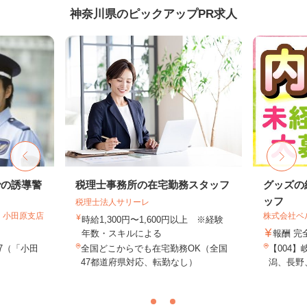
神奈川県のピックアップPR求人
での誘導警
税理士事務所の在宅勤務スタッフ
グッズの
ッフ
税理士法人サリーレ
 小田原支店
株式会社ベ
時給1,300円〜1,600円以上 ※経験
年数・スキルによる
報酬 完
-7（「小田
全国どこからでも在宅勤務OK（全国
【004
47都道府県対応、転勤なし）
潟、長野