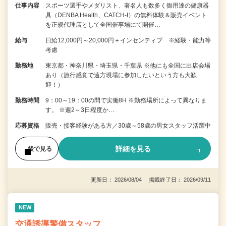
仕事内容
スポーツ選手やメダリスト、著名人も数多く御用達の健康器
具（DENBA Health、CATCH-I）の無料体験＆販売イベント
を正規代理店として全国催事場にて開催…
給与
日給12,000円～20,000円＋インセンティブ ※経験・能力等
考慮
勤務地
東京都・神奈川県・埼玉県・千葉県 ※他にも全国に出店会場
あり（旅行感覚で遠方現場に参加したいという方も大歓
迎！）
勤務時間
9：00～19：00の間で実働8H ※勤務場所によって異なりま
す。 ※週2～3日程度か…
応募資格
販売・接客経験がある方／30歳～58歳の男女スタッフ活躍中
詳細を見る
後で見る
更新日： 2026/08/04 掲載終了日： 2026/09/11
NEW
交通誘導警備スタッフ