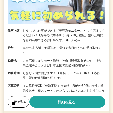
仕事内容
おうちでお仕事ができる『美容系モニター』として活躍して
ください！ 1案件の作業時間は5分〜10分程度。空いた時間
を有効活用できるお仕事です。 ◆【いろん…
給与
完全出来高制 ★謝礼は、最短で当日のうちに受け取れま
す！
勤務地
ご自宅※フルリモート勤務 神奈川県横浜市その他、神奈川
県全域を含むおよび日本全国で勤務可能(在宅OK)
勤務時間
好きな時間に働けます！ ★単発（1日のみ）OK！ ★応募
後、即お仕事開始も可！ ★在…
応募資格
＜未経験者OK／年齢不問＞⇒★特に20代〜50代の女性の登
録多数★ ※スマートフォンもしくはパソコンをお持ちの方
詳細を見る
後で見る