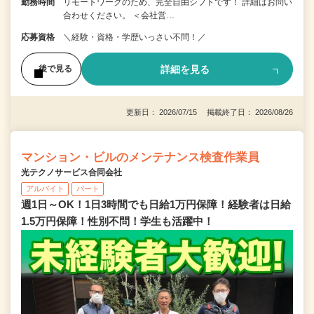
勤務時間
リモートワークのため、完全自由シフトです！ 詳細はお問い
合わせください。 ＜会社営…
応募資格
＼経験・資格・学歴いっさい不問！／
詳細を見る
後で見る
更新日： 2026/07/15 掲載終了日： 2026/08/26
マンション・ビルのメンテナンス検査作業員
光テクノサービス合同会社
アルバイト
パート
週1日～OK！1日3時間でも日給1万円保障！経験者は日給
1.5万円保障！性別不問！学生も活躍中！