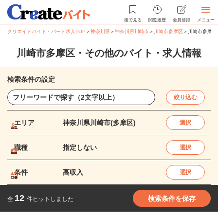
後で見る
閲覧履歴
会員登録
メニュー
クリエイトバイト・パート求人TOP
＞
神奈川県
＞
神奈川県川崎市
＞
川崎市多摩区
＞
川崎市多摩区
川崎市多摩区・その他のバイト・求人情報
検索条件の設定
絞り込む
エリア
神奈川県川崎市(多摩区)
選択
職種
指定しない
選択
条件
高収入
選択
12
検索条件を保存
全
件ヒットしました