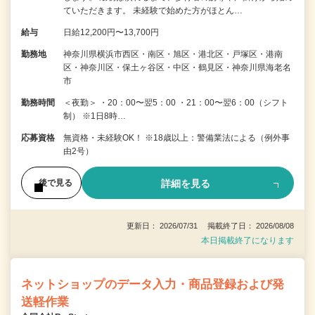
ていただきます。 未経験で始めた方がほとん…
給与
日給12,200円〜13,700円
勤務地
神奈川県横浜市西区・南区・旭区・港北区・戸塚区・港南
区・神奈川区・保土ヶ谷区・中区・鶴見区・神奈川県海老名
市
勤務時間
＜夜勤＞ ・20：00〜翌5：00 ・21：00〜翌6：00（シフト
制） ※1日8時…
応募資格
無資格・未経験OK！ ※18歳以上：警備業法による（例外事
由2号）
詳細を見る
後で見る
更新日： 2026/07/31 掲載終了日： 2026/08/08
本日掲載終了になります
ネットショップのデータ入力・商品登録および発
送軽作業