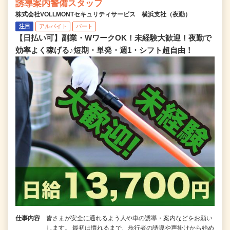
誘導案内警備スタッフ
株式会社VOLLMONTセキュリティサービス 横浜支社（夜勤）
注目
アルバイト
パート
【日払い可】副業・WワークOK！未経験大歓迎！夜勤で
効率よく稼げる♪短期・単発・週1・シフト超自由！
仕事内容
皆さまが安全に通れるよう人や車の誘導・案内などをお願い
します。 最初は慣れるまで、歩行者の誘導や声掛けから始め