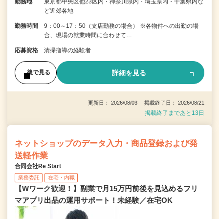
勤務地
東京都中央区他23区内・神奈川県内・埼玉県内・千葉県内な
ど近郊各地
勤務時間
9：00～17：50（支店勤務の場合） ※各物件への出勤の場
合、現場の就業時間に合わせて…
応募資格
清掃指導の経験者
詳細を見る
後で見る
更新日： 2026/08/03 掲載終了日： 2026/08/21
掲載終了まであと13日
ネットショップのデータ入力・商品登録および発
送軽作業
合同会社Re Start
業務委託
在宅・内職
【Wワーク歓迎！】副業で月15万円前後を見込めるフリ
マアプリ出品の運用サポート！未経験／在宅OK