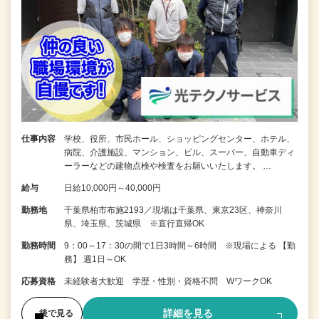
仕事内容
学校、役所、市民ホール、ショッピングセンター、ホテル、
病院、介護施設、マンション、ビル、スーパー、自動車ディ
ーラーなどの建物点検や検査をお願いいたします。 …
給与
日給10,000円～40,000円
勤務地
千葉県柏市布施2193／現場は千葉県、東京23区、神奈川
県、埼玉県、茨城県 ※直行直帰OK
勤務時間
9：00～17：30の間で1日3時間～6時間 ※現場による 【勤
務】 週1日～OK
応募資格
未経験者大歓迎 学歴・性別・資格不問 WワークOK
詳細を見る
後で見る