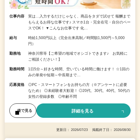
仕事内容
実は…入力するだけじゃなく、商品をタダで試せて 報酬まで
もらえるお得な仕事です♪ スマホ1台・完全在宅・自分のペー
スでOK！ ▼こんなお仕事です 化…
給与
時給1,500円以上（完全出来高制／時間額1,500円～5,000
円）
勤務地
神奈川県等【ご希望の地域でオシゴトできます♪ お気軽に
ご相談ください！】
勤務時間
1日5分～好きな時間、空いている時間に働けます！ ☆1回の
みの単発や短期～中長期まで…
応募資格
◎PC・スマートフォンをお持ちの方（※アンケートに必要
なため） ◎未経験者大歓迎！ ◎20代、30代、40代、50代の
女性の登録多数 ◎年齢不問
詳細を見る
後で見る
更新日： 2026/07/23 掲載終了日： 2026/08/30