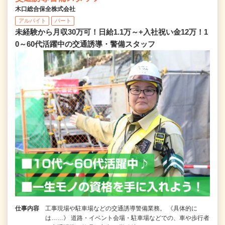
木口総合保全株式会社
アルバイト
パート
未経験から月収30万可！日給1.1万～+入社祝い金12万！1
0～60代活躍中の交通誘導・警備スタッフ
仕事内容
工事現場や駐車場などの交通誘導警備業務。 《具体的に
は……》 道路・イベント会場・駐車場などでの、車や歩行者