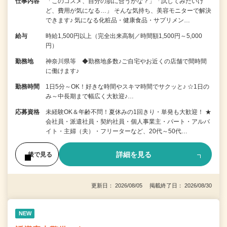
仕事内容
「このコスメ、自分の肌に合うかな？」「試してみたいけ
ど、費用が気になる…」 そんな気持ち、美容モニターで解決
できます♪ 気になる化粧品・健康食品・サプリメン…
給与
時給1,500円以上（完全出来高制／時間額1,500円～5,000
円）
勤務地
神奈川県等 ◆勤務地多数♪ご自宅やお近くの店舗で間時間
に働けます♪
勤務時間
1日5分～OK！好きな時間やスキマ時間でサクッと♪ ☆1日の
み～中長期まで幅広く大歓迎♪…
応募資格
未経験OK＆年齢不問！夏休みの1回きり・単発も大歓迎！ ★
会社員・派遣社員・契約社員・個人事業主・パート・アルバ
イト・主婦（夫）・フリーターなど、20代～50代…
詳細を見る
後で見る
更新日： 2026/08/05 掲載終了日： 2026/08/30
NEW