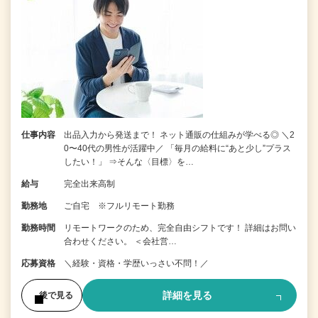
仕事内容
出品入力から発送まで！ ネット通販の仕組みが学べる◎ ＼2
0〜40代の男性が活躍中／ 「毎月の給料に“あと少し”プラス
したい！」 ⇒そんな〈目標〉を…
給与
完全出来高制
勤務地
ご自宅 ※フルリモート勤務
勤務時間
リモートワークのため、完全自由シフトです！ 詳細はお問い
合わせください。 ＜会社営…
応募資格
＼経験・資格・学歴いっさい不問！／
詳細を見る
後で見る