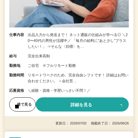
仕事内容
出品入力から発送まで！ ネット通販の仕組みが学べる◎ ＼2
0〜40代の男性が活躍中／ 「毎月の給料に“あと少し”プラス
したい！」 ⇒そんな〈目標〉を…
給与
完全出来高制
勤務地
ご自宅 ※フルリモート勤務
勤務時間
リモートワークのため、完全自由シフトです！ 詳細はお問い
合わせください。 ＜会社営…
応募資格
＼経験・資格・学歴いっさい不問！／
詳細を見る
後で見る
更新日： 2026/07/02 掲載終了日： 2026/08/26