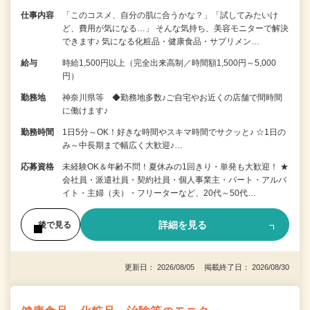
仕事内容
「このコスメ、自分の肌に合うかな？」「試してみたいけ
ど、費用が気になる…」 そんな気持ち、美容モニターで解決
できます♪ 気になる化粧品・健康食品・サプリメン…
給与
時給1,500円以上（完全出来高制／時間額1,500円～5,000
円）
勤務地
神奈川県等 ◆勤務地多数♪ご自宅やお近くの店舗で間時間
に働けます♪
勤務時間
1日5分～OK！好きな時間やスキマ時間でサクッと♪ ☆1日の
み～中長期まで幅広く大歓迎♪…
応募資格
未経験OK＆年齢不問！夏休みの1回きり・単発も大歓迎！ ★
会社員・派遣社員・契約社員・個人事業主・パート・アルバ
イト・主婦（夫）・フリーターなど、20代～50代…
詳細を見る
後で見る
更新日： 2026/08/05 掲載終了日： 2026/08/30