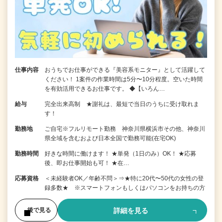
仕事内容
おうちでお仕事ができる『美容系モニター』として活躍して
ください！ 1案件の作業時間は5分〜10分程度。空いた時間
を有効活用できるお仕事です。 ◆【いろん…
給与
完全出来高制 ★謝礼は、最短で当日のうちに受け取れま
す！
勤務地
ご自宅※フルリモート勤務 神奈川県横浜市その他、神奈川
県全域を含むおよび日本全国で勤務可能(在宅OK)
勤務時間
好きな時間に働けます！ ★単発（1日のみ）OK！ ★応募
後、即お仕事開始も可！ ★在…
応募資格
＜未経験者OK／年齢不問＞⇒★特に20代〜50代の女性の登
録多数★ ※スマートフォンもしくはパソコンをお持ちの方
詳細を見る
後で見る