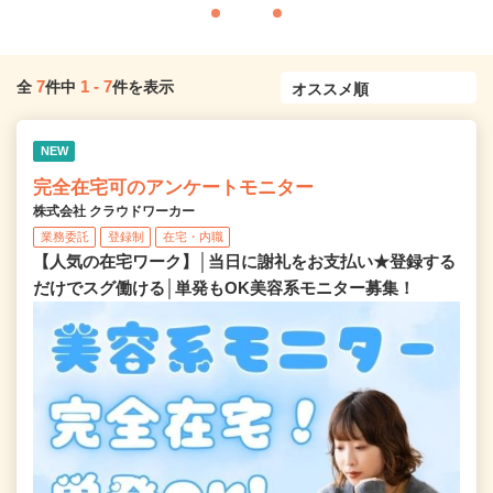
7
1
-
7
全
件中
件を表示
NEW
完全在宅可のアンケートモニター
株式会社 クラウドワーカー
業務委託
登録制
在宅・内職
【人気の在宅ワーク】│当日に謝礼をお支払い★登録する
だけでスグ働ける│単発もOK美容系モニター募集！