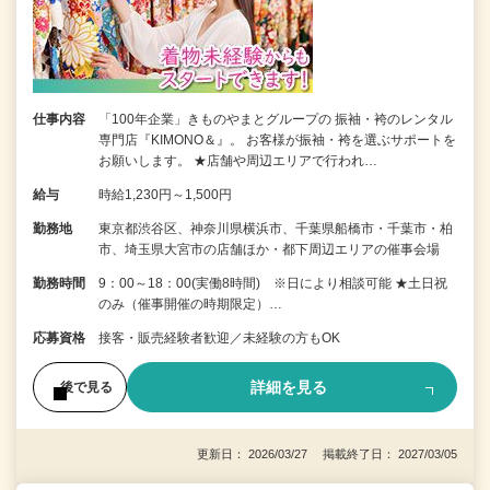
仕事内容
「100年企業」きものやまとグループの 振袖・袴のレンタル
専門店『KIMONO＆』。 お客様が振袖・袴を選ぶサポートを
お願いします。 ★店舗や周辺エリアで行われ…
給与
時給1,230円～1,500円
勤務地
東京都渋谷区、神奈川県横浜市、千葉県船橋市・千葉市・柏
市、埼玉県大宮市の店舗ほか・都下周辺エリアの催事会場
勤務時間
9：00～18：00(実働8時間) ※日により相談可能 ★土日祝
のみ（催事開催の時期限定）…
応募資格
接客・販売経験者歓迎／未経験の方もOK
詳細を見る
後で見る
更新日： 2026/03/27 掲載終了日： 2027/03/05