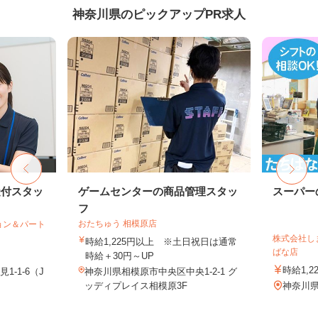
神奈川県のピックアップPR求人
受付スタッ
ゲームセンターの商品管理スタッ
スーパー
フ
おたちゅう 相模原店
ョン＆パート
株式会社し
時給1,225円以上 ※土日祝日は通常
ばな店
時給＋30円～UP
時給1,2
-1-6（J
神奈川県相模原市中央区中央1-2-1 グ
ッディプレイス相模原3F
神奈川