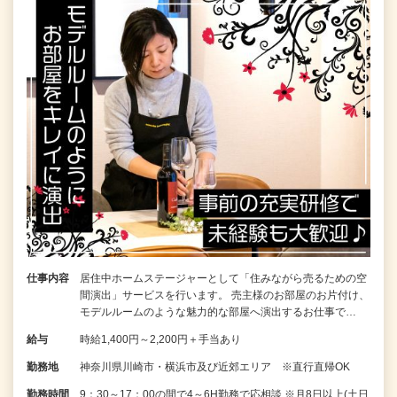
仕事内容
居住中ホームステージャーとして「住みながら売るための空
間演出」サービスを行います。 売主様のお部屋のお片付け、
モデルルームのような魅力的な部屋へ演出するお仕事で…
給与
時給1,400円～2,200円＋手当あり
勤務地
神奈川県川崎市・横浜市及び近郊エリア ※直行直帰OK
勤務時間
9：30～17：00の間で4～6H勤務で応相談 ※月8日以上(土日