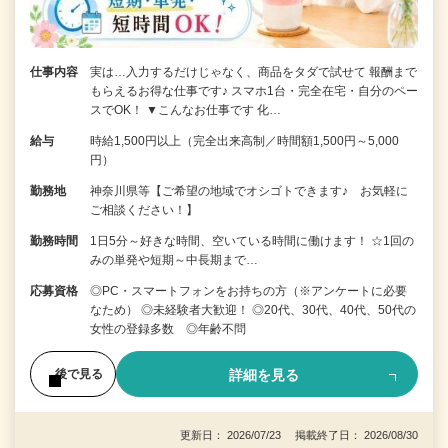
仕事内容
実は…入力するだけじゃなく、商品をタダで試せて 報酬まで
もらえるお得な仕事です♪ スマホ1台・完全在宅・自分のペー
スでOK！ ▼こんなお仕事です 化…
給与
時給1,500円以上（完全出来高制／時間額1,500円～5,000
円）
勤務地
神奈川県等【ご希望の地域でオシゴトできます♪ お気軽に
ご相談ください！】
勤務時間
1日5分～好きな時間、空いている時間に働けます！ ☆1回の
みの単発や短期～中長期まで…
応募資格
◎PC・スマートフォンをお持ちの方（※アンケートに必要
なため） ◎未経験者大歓迎！ ◎20代、30代、40代、50代の
女性の登録多数 ◎年齢不問
詳細を見る
後で見る
更新日： 2026/07/23 掲載終了日： 2026/08/30