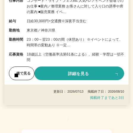
仕事内容
コンサート・ライブ・フェスetc 人気×レアイベント会場での
お仕事 ■案内／整理業務 お客さんに対して入り口の誘導や席
の案内 ■販売業務 イベ…
給与
日給30,000円+交通費※深夜手当含む
勤務地
東京都／神奈川県
勤務時間
23：00～翌23：00の間（休憩あり） ※イベントによって、
時間帯の変動あり ※一定…
応募資格
18歳以上（労働基準法第61条による）、経験・学歴は一切不
問
詳細を見る
後で見る
更新日： 2026/07/13 掲載終了日： 2026/08/10
掲載終了まであと3日
1