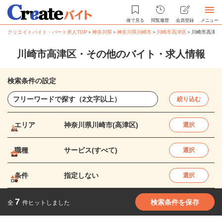
後で見る
閲覧履歴
会員登録
メニュー
クリエイトバイト・パート求人TOP
＞
神奈川県
＞
神奈川県川崎市
＞
川崎市高津区
＞
川崎市高津区
川崎市高津区・その他のバイト・求人情報
検索条件の設定
絞り込む
エリア
神奈川県川崎市(高津区)
選択
職種
サービス(すべて)
選択
条件
指定しない
選択
7
検索条件を保存
全
件ヒットしました