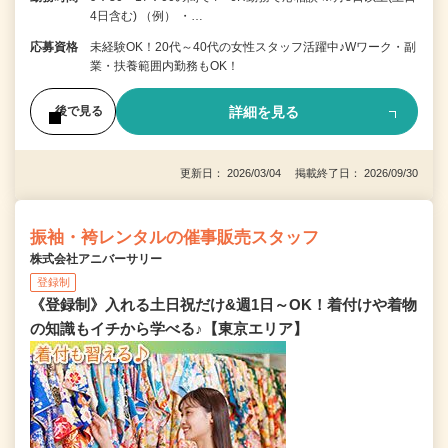
4日含む) （例） ・…
応募資格
未経験OK！20代～40代の女性スタッフ活躍中♪Wワーク・副
業・扶養範囲内勤務もOK！
詳細を見る
後で見る
更新日： 2026/03/04 掲載終了日： 2026/09/30
振袖・袴レンタルの催事販売スタッフ
株式会社アニバーサリー
登録制
《登録制》入れる土日祝だけ&週1日～OK！着付けや着物
の知識もイチから学べる♪【東京エリア】