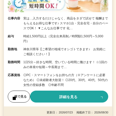
仕事内容
実は…入力するだけじゃなく、商品をタダで試せて 報酬まで
もらえるお得な仕事です♪ スマホ1台・完全在宅・自分のペー
スでOK！ ▼こんなお仕事です 化…
給与
時給1,500円以上（完全出来高制／時間額1,500円～5,000
円）
勤務地
神奈川県等【ご希望の地域でオシゴトできます♪ お気軽に
ご相談ください！】
勤務時間
1日5分～好きな時間、空いている時間に働けます！ ☆1回の
みの単発や短期～中長期まで…
応募資格
◎PC・スマートフォンをお持ちの方（※アンケートに必要
なため） ◎未経験者大歓迎！ ◎20代、30代、40代、50代の
女性の登録多数 ◎年齢不問
詳細を見る
後で見る
更新日： 2026/07/23 掲載終了日： 2026/08/30