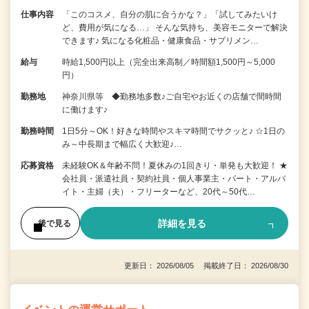
仕事内容
「このコスメ、自分の肌に合うかな？」「試してみたいけ
ど、費用が気になる…」 そんな気持ち、美容モニターで解決
できます♪ 気になる化粧品・健康食品・サプリメン…
給与
時給1,500円以上（完全出来高制／時間額1,500円～5,000
円）
勤務地
神奈川県等 ◆勤務地多数♪ご自宅やお近くの店舗で間時間
に働けます♪
勤務時間
1日5分～OK！好きな時間やスキマ時間でサクッと♪ ☆1日の
み～中長期まで幅広く大歓迎♪…
応募資格
未経験OK＆年齢不問！夏休みの1回きり・単発も大歓迎！ ★
会社員・派遣社員・契約社員・個人事業主・パート・アルバ
イト・主婦（夫）・フリーターなど、20代～50代…
詳細を見る
後で見る
更新日： 2026/08/05 掲載終了日： 2026/08/30