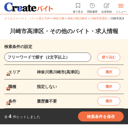
後で見る
閲覧履歴
会員登録
メニュー
クリエイトバイト・パート求人TOP
＞
神奈川県
＞
神奈川県川崎市
＞
川崎市高津区
＞
川崎市高津区
川崎市高津区・その他のバイト・求人情報
検索条件の設定
絞り込む
エリア
神奈川県川崎市(高津区)
選択
職種
指定しない
選択
条件
履歴書不要
選択
4
検索条件を保存
全
件ヒットしました