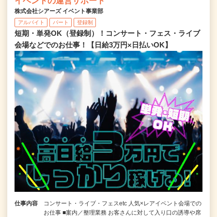
イベントの運営サポート
株式会社シアーズ イベント事業部
アルバイト
パート
登録制
短期・単発OK（登録制）！コンサート・フェス・ライブ
会場などでのお仕事！【日給3万円×日払いOK】
仕事内容
コンサート・ライブ・フェスetc 人気×レアイベント会場での
お仕事 ■案内／整理業務 お客さんに対して入り口の誘導や席