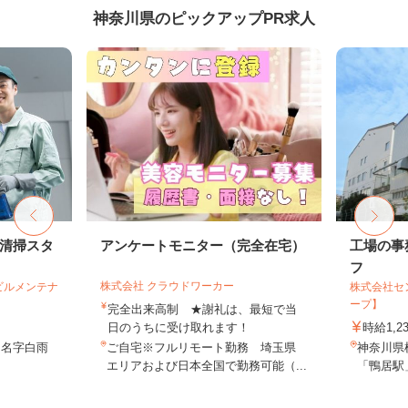
神奈川県のピックアップPR求人
部清掃スタ
アンケートモニター（完全在宅）
工場の事
フ
株式会社 クラウドワーカー
ビルメンテナ
株式会社セ
ープ】
完全出来高制 ★謝礼は、最短で当
日のうちに受け取れます！
時給1,2
田名字白雨
ご自宅※フルリモート勤務 埼玉県
神奈川県
エリアおよび日本全国で勤務可能（...
「鴨居駅」