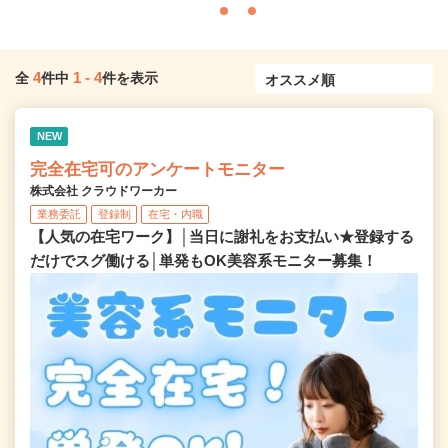
4
1
-
4
全
件中
件を表示
NEW
完全在宅可のアンケートモニター
株式会社 クラウドワーカー
業務委託
登録制
在宅・内職
【人気の在宅ワーク】│当日に謝礼をお支払い★登録する
だけでスグ働ける│単発もOK美容系モニター募集！