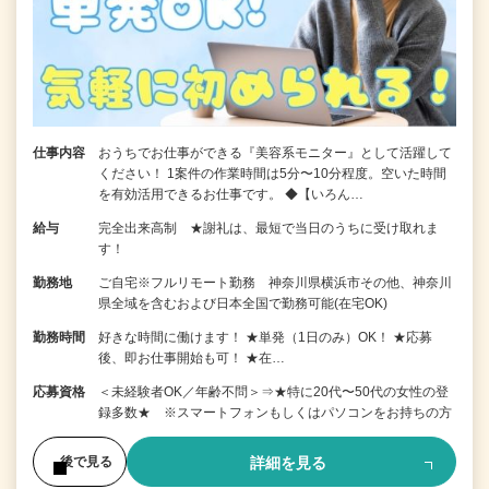
仕事内容
おうちでお仕事ができる『美容系モニター』として活躍して
ください！ 1案件の作業時間は5分〜10分程度。空いた時間
を有効活用できるお仕事です。 ◆【いろん…
給与
完全出来高制 ★謝礼は、最短で当日のうちに受け取れま
す！
勤務地
ご自宅※フルリモート勤務 神奈川県横浜市その他、神奈川
県全域を含むおよび日本全国で勤務可能(在宅OK)
勤務時間
好きな時間に働けます！ ★単発（1日のみ）OK！ ★応募
後、即お仕事開始も可！ ★在…
応募資格
＜未経験者OK／年齢不問＞⇒★特に20代〜50代の女性の登
録多数★ ※スマートフォンもしくはパソコンをお持ちの方
詳細を見る
後で見る