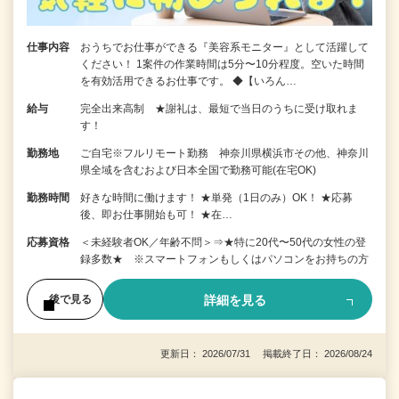
仕事内容
おうちでお仕事ができる『美容系モニター』として活躍して
ください！ 1案件の作業時間は5分〜10分程度。空いた時間
を有効活用できるお仕事です。 ◆【いろん…
給与
完全出来高制 ★謝礼は、最短で当日のうちに受け取れま
す！
勤務地
ご自宅※フルリモート勤務 神奈川県横浜市その他、神奈川
県全域を含むおよび日本全国で勤務可能(在宅OK)
勤務時間
好きな時間に働けます！ ★単発（1日のみ）OK！ ★応募
後、即お仕事開始も可！ ★在…
応募資格
＜未経験者OK／年齢不問＞⇒★特に20代〜50代の女性の登
録多数★ ※スマートフォンもしくはパソコンをお持ちの方
詳細を見る
後で見る
更新日： 2026/07/31 掲載終了日： 2026/08/24