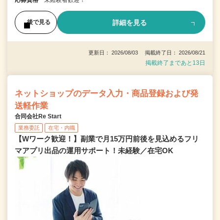
応募資格
未経験者歓迎！
詳細を見る
後で見る
更新日： 2026/08/03 掲載終了日： 2026/08/21
掲載終了まであと13日
ネットショップのデータ入力・商品登録および発
送軽作業
合同会社Re Start
業務委託
在宅・内職
【Wワーク歓迎！】副業で月15万円前後を見込めるフリ
マアプリ出品の運用サポート！未経験／在宅OK