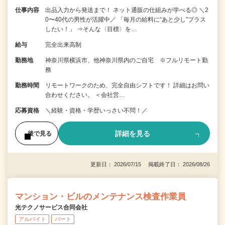
仕事内容
出品入力から発送まで！ ネット通販の仕組みが学べる◎ ＼2
0〜40代の男性が活躍中／ 「毎月の給料に“あと少し”プラス
したい！」 ⇒そんな〈目標〉を…
給与
完全出来高制
勤務地
神奈川県横浜市、他神奈川県内のご自宅 ※フルリモート勤
務
勤務時間
リモートワークのため、完全自由シフトです！ 詳細はお問い
合わせください。 ＜会社営…
応募資格
＼経験・資格・学歴いっさい不問！／
詳細を見る
後で見る
更新日： 2026/07/15 掲載終了日： 2026/08/26
マンション・ビルのメンテナンス検査作業員
光テクノサービス合同会社
アルバイト
パート