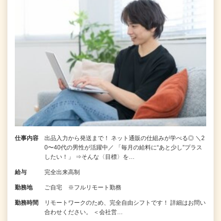
仕事内容
出品入力から発送まで！ ネット通販の仕組みが学べる◎ ＼2
0〜40代の男性が活躍中／ 「毎月の給料に“あと少し”プラス
したい！」 ⇒そんな〈目標〉を…
給与
完全出来高制
勤務地
ご自宅 ※フルリモート勤務
勤務時間
リモートワークのため、完全自由シフトです！ 詳細はお問い
合わせください。 ＜会社営…