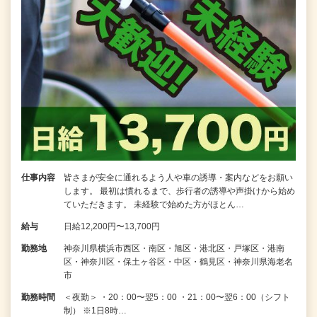
仕事内容
皆さまが安全に通れるよう人や車の誘導・案内などをお願い
します。 最初は慣れるまで、歩行者の誘導や声掛けから始め
ていただきます。 未経験で始めた方がほとん…
給与
日給12,200円〜13,700円
勤務地
神奈川県横浜市西区・南区・旭区・港北区・戸塚区・港南
区・神奈川区・保土ヶ谷区・中区・鶴見区・神奈川県海老名
市
勤務時間
＜夜勤＞ ・20：00〜翌5：00 ・21：00〜翌6：00（シフト
制） ※1日8時…