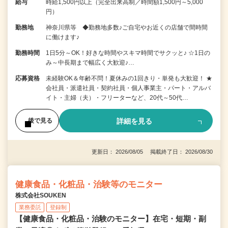
給与
時給1,500円以上（完全出来高制／時間額1,500円～5,000
円）
勤務地
神奈川県等 ◆勤務地多数♪ご自宅やお近くの店舗で間時間
に働けます♪
勤務時間
1日5分～OK！好きな時間やスキマ時間でサクッと♪ ☆1日の
み～中長期まで幅広く大歓迎♪…
応募資格
未経験OK＆年齢不問！夏休みの1回きり・単発も大歓迎！ ★
会社員・派遣社員・契約社員・個人事業主・パート・アルバ
イト・主婦（夫）・フリーターなど、20代～50代…
詳細を見る
後で見る
更新日： 2026/08/05 掲載終了日： 2026/08/30
健康食品・化粧品・治験等のモニター
株式会社SOUKEN
業務委託
登録制
【健康食品・化粧品・治験のモニター】在宅・短期・副