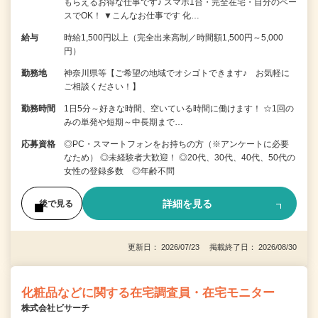
もらえるお得な仕事です♪ スマホ1台・完全在宅・自分のペー
スでOK！ ▼こんなお仕事です 化…
給与
時給1,500円以上（完全出来高制／時間額1,500円～5,000
円）
勤務地
神奈川県等【ご希望の地域でオシゴトできます♪ お気軽に
ご相談ください！】
勤務時間
1日5分～好きな時間、空いている時間に働けます！ ☆1回の
みの単発や短期～中長期まで…
応募資格
◎PC・スマートフォンをお持ちの方（※アンケートに必要
なため） ◎未経験者大歓迎！ ◎20代、30代、40代、50代の
女性の登録多数 ◎年齢不問
詳細を見る
後で見る
更新日： 2026/07/23 掲載終了日： 2026/08/30
化粧品などに関する在宅調査員・在宅モニター
株式会社ビサーチ