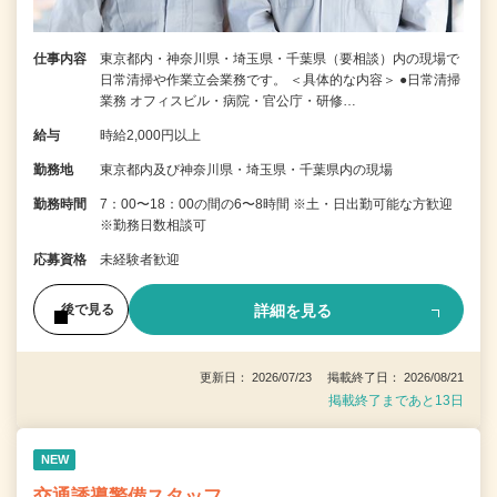
仕事内容
東京都内・神奈川県・埼玉県・千葉県（要相談）内の現場で
日常清掃や作業立会業務です。 ＜具体的な内容＞ ●日常清掃
業務 オフィスビル・病院・官公庁・研修…
給与
時給2,000円以上
勤務地
東京都内及び神奈川県・埼玉県・千葉県内の現場
勤務時間
7：00〜18：00の間の6〜8時間 ※土・日出勤可能な方歓迎
※勤務日数相談可
応募資格
未経験者歓迎
詳細を見る
後で見る
更新日： 2026/07/23 掲載終了日： 2026/08/21
掲載終了まであと13日
NEW
交通誘導警備スタッフ