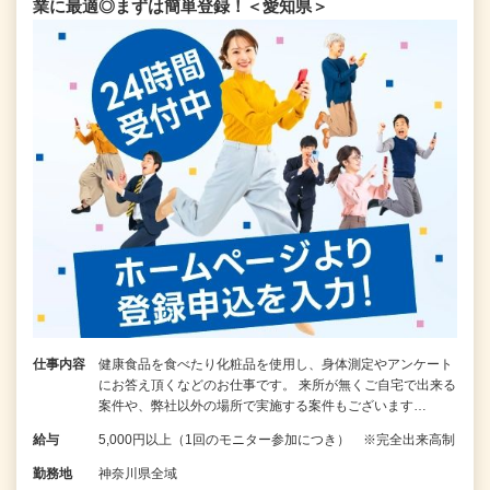
業に最適◎まずは簡単登録！＜愛知県＞
仕事内容
健康食品を食べたり化粧品を使用し、身体測定やアンケート
にお答え頂くなどのお仕事です。 来所が無くご自宅で出来る
案件や、弊社以外の場所で実施する案件もございます…
給与
5,000円以上（1回のモニター参加につき） ※完全出来高制
勤務地
神奈川県全域