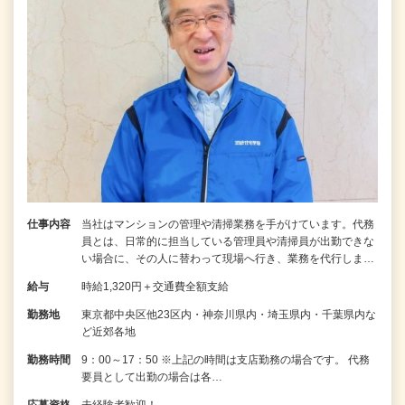
仕事内容
当社はマンションの管理や清掃業務を手がけています。代務
員とは、日常的に担当している管理員や清掃員が出勤できな
い場合に、その人に替わって現場へ行き、業務を代行しま…
給与
時給1,320円＋交通費全額支給
勤務地
東京都中央区他23区内・神奈川県内・埼玉県内・千葉県内な
ど近郊各地
勤務時間
9：00～17：50 ※上記の時間は支店勤務の場合です。 代務
要員として出勤の場合は各…