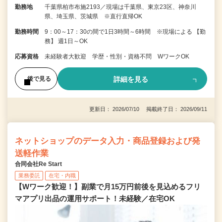
勤務地
千葉県柏市布施2193／現場は千葉県、東京23区、神奈川
県、埼玉県、茨城県 ※直行直帰OK
勤務時間
9：00～17：30の間で1日3時間～6時間 ※現場による 【勤
務】 週1日～OK
応募資格
未経験者大歓迎 学歴・性別・資格不問 WワークOK
詳細を見る
後で見る
更新日： 2026/07/10 掲載終了日： 2026/09/11
ネットショップのデータ入力・商品登録および発
送軽作業
合同会社Re Start
業務委託
在宅・内職
【Wワーク歓迎！】副業で月15万円前後を見込めるフリ
マアプリ出品の運用サポート！未経験／在宅OK