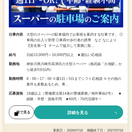
仕事内容
大型のスーパーの駐車場内でお客様を案内する仕事です。 ◎
車両の出入り管理 ◎車両や歩行者の誘導 など なにより
【安全第一】 チームで協力して業務に取…
給与
日給13,000円～16,000円以上 ★週払い応相談
勤務地
神奈川県川崎市高津区の大型スーパー（南武線「久地駅」か
ら徒歩5分以内）
勤務時間
8：00～17：00 ※週1日～5日までシフト応相談 ※その他の
案件も多数あるため、希…
応募資格
18歳以上（警備業法第14条の警備業務／例外事由2号） ★
経験・学歴・資格不問 ★60代・70代活躍中！
詳細を見る
後で見る
更新日： 2026/07/16 掲載終了日： 2027/07/16