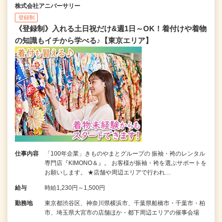
株式会社アニバーサリー
登録制
《登録制》入れる土日祝だけ&週1日～OK！着付けや着物
の知識もイチから学べる♪【東京エリア】
仕事内容
「100年企業」きものやまとグループの 振袖・袴のレンタル
専門店『KIMONO＆』。 お客様が振袖・袴を選ぶサポートを
お願いします。 ★店舗や周辺エリアで行われ…
給与
時給1,230円～1,500円
勤務地
東京都渋谷区、神奈川県横浜市、千葉県船橋市・千葉市・柏
市、埼玉県大宮市の店舗ほか・都下周辺エリアの催事会場