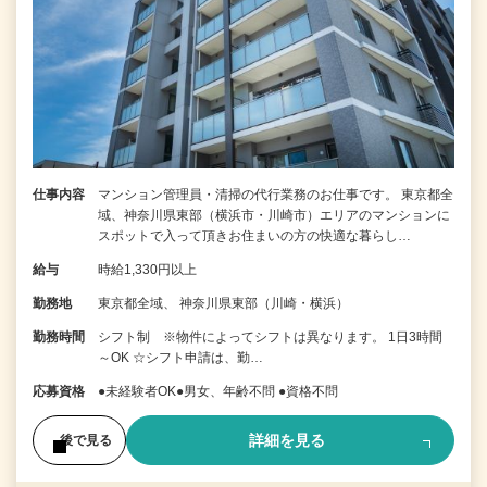
仕事内容
マンション管理員・清掃の代行業務のお仕事です。 東京都全
域、神奈川県東部（横浜市・川崎市）エリアのマンションに
スポットで入って頂きお住まいの方の快適な暮らし…
給与
時給1,330円以上
勤務地
東京都全域、 神奈川県東部（川崎・横浜）
勤務時間
シフト制 ※物件によってシフトは異なります。 1日3時間
～OK ☆シフト申請は、勤…
応募資格
●未経験者OK●男女、年齢不問 ●資格不問
詳細を見る
後で見る