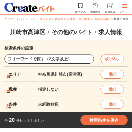
後で見る
閲覧履歴
会員登録
メニュー
クリエイトバイト・パート求人TOP
＞
神奈川県
＞
神奈川県川崎市
＞
川崎市高津区
＞
川崎市高津区
川崎市高津区・その他のバイト・求人情報
検索条件の設定
絞り込む
エリア
神奈川県川崎市(高津区)
選択
職種
指定しない
選択
条件
未経験歓迎
選択
20
検索条件を保存
全
件ヒットしました