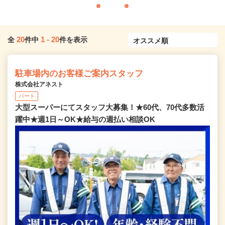
20
1
-
20
全
件中
件を表示
駐車場内のお客様ご案内スタッフ
株式会社アネスト
パート
大型スーパーにてスタッフ大募集！★60代、70代多数活
躍中★週1日～OK★給与の週払い相談OK