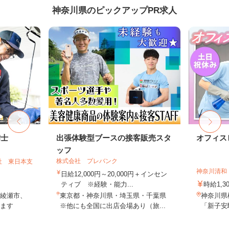
神奈川県のピックアップPR求人
備士
出張体験型ブースの接客販売スタ
オフィス
ッフ
株式会社 プレバンク
社 東日本支
神奈川清和
日給12,000円～20,000円＋インセン
ティブ ※経験・能力...
時給1,3
綾瀬市、
東京都・神奈川県・埼玉県・千葉県
神奈川県
ます
※他にも全国に出店会場あり（旅...
「新子安