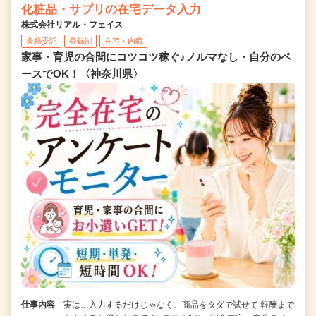
化粧品・サプリの在宅データ入力
株式会社リアル・フェイス
業務委託
登録制
在宅・内職
家事・育児の合間にコツコツ稼ぐ♪ノルマなし・自分のペ
ースでOK！〈神奈川県〉
仕事内容
実は…入力するだけじゃなく、商品をタダで試せて 報酬まで