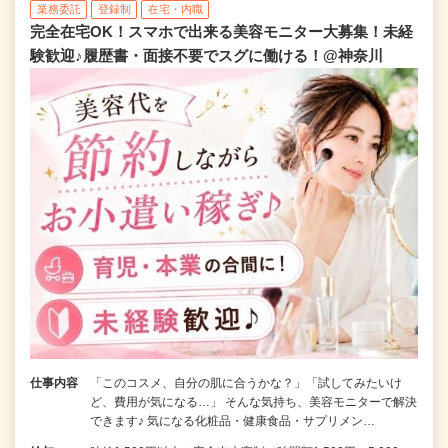
業務委託
登録制
在宅・内職
完全在宅OK！スマホで出来る美容モニター大募集！未経
験歓迎♪履歴書・面接不要でスグに働ける！@神奈川
仕事内容
「このコスメ、自分の肌に合うかな？」「試してみたいけ
ど、費用が気になる…」 そんな気持ち、美容モニターで解決
できます♪ 気になる化粧品・健康食品・サプリメン…