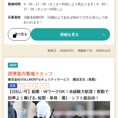
勤務時間
9：00～17：00（モニター内容により異なります）9：00～
17：00（モニター内容によ…
応募資格
治験未経験OK 18歳以上であれば初めての方も安心して始
められます！
詳細を見る
後で見る
更新日： 2026/07/21 掲載終了日： 2026/11/13
NEW
誘導案内警備スタッフ
株式会社VOLLMONTセキュリティサービス 横浜支社（夜勤）
注目
アルバイト
パート
【日払い可】副業・WワークOK！未経験大歓迎！夜勤で
効率よく稼げる♪短期・単発・週1・シフト超自由！