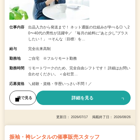
仕事内容
出品入力から発送まで！ ネット通販の仕組みが学べる◎ ＼2
0〜40代の男性が活躍中／ 「毎月の給料に“あと少し”プラス
したい！」 ⇒そんな〈目標〉を…
給与
完全出来高制
勤務地
ご自宅 ※フルリモート勤務
勤務時間
リモートワークのため、完全自由シフトです！ 詳細はお問い
合わせください。 ＜会社営…
応募資格
＼経験・資格・学歴いっさい不問！／
詳細を見る
後で見る
更新日： 2026/07/17 掲載終了日： 2026/08/26
振袖・袴レンタルの催事販売スタッフ