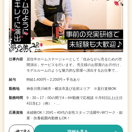
仕事内容
居住中ホームステージャーとして「住みながら売るための空
間演出」サービスを行います。 売主様のお部屋のお片付け、
モデルルームのような魅力的な部屋へ演出するお仕事で…
給与
時給1,400円～2,200円＋手当あり
勤務地
神奈川県川崎市・横浜市及び近郊エリア ※直行直帰OK
勤務時間
9：30～17：00の間で4～6H勤務で応相談 ※月8日以上(土日
4日含む) （例） ・…
応募資格
未経験OK！20代～40代の女性スタッフ活躍中♪Wワーク・副
業・扶養範囲内勤務もOK！
詳細を見る
後で見る