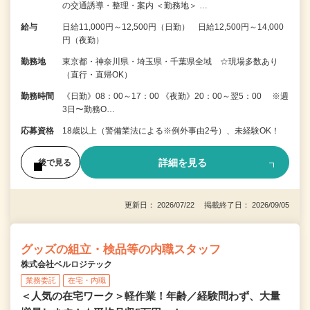
の交通誘導・整理・案内 ＜勤務地＞ …
給与
日給11,000円～12,500円（日勤） 日給12,500円～14,000
円（夜勤）
勤務地
東京都・神奈川県・埼玉県・千葉県全域 ☆現場多数あり
（直行・直帰OK）
勤務時間
《日勤》08：00～17：00 《夜勤》20：00～翌5：00 ※週
3日〜勤務O…
応募資格
18歳以上（警備業法による※例外事由2号）、未経験OK！
詳細を見る
後で見る
更新日： 2026/07/22 掲載終了日： 2026/09/05
グッズの組立・検品等の内職スタッフ
株式会社ベルロジテック
業務委託
在宅・内職
＜人気の在宅ワーク＞軽作業！年齢／経験問わず、大量