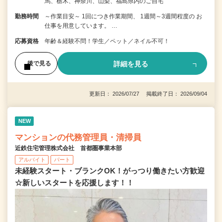
馬、栃木、神奈川、山梨、福島県内のご自宅
勤務時間
～作業目安～ 1回につき作業期間、 1週間～3週間程度の お
仕事を用意しています。 …
応募資格
年齢＆経験不問！学生／ペット／ネイル不可！
詳細を見る
後で見る
更新日： 2026/07/27 掲載終了日： 2026/09/04
NEW
マンションの代務管理員・清掃員
近鉄住宅管理株式会社 首都圏事業本部
アルバイト
パート
未経験スタート・ブランクOK！がっつり働きたい方歓迎
☆新しいスタートを応援します！！