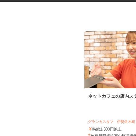
発券機部品の加工スタッフ
ネットカフェの店内ス
グランカスタマ 伊勢佐木
UTエージェント株式会社 AGT南関東第二
CU《JVVP1C...
時給1,300円以上