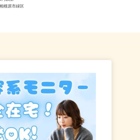
,400円以上
神奈川県横浜市中区長者町7-115（ブ
川県相模原市緑区
ルーライン「伊勢佐木長者町...