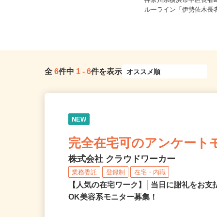
時給1,400円以上
神奈川県横浜市中区長者町
神奈川県相模原市緑区
ルーライン「伊勢佐木長者
全
6
件中
1
-
6
件を表示
NEW
完全在宅可のアンケート
株式会社 クラウドワーカー
業務委託
登録制
在宅・内職
【人気の在宅ワーク】│当日に謝礼をお支
OK美容系モニター募集！