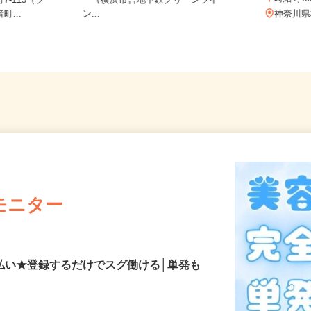
神奈川県横浜市都筑区の大型スーパ
時給1
7-115（ブ
ー（横浜市営地下鉄グリーンライ
町...
ン...
神奈
モニター
払い★登録するだけでスグ働ける│単発も