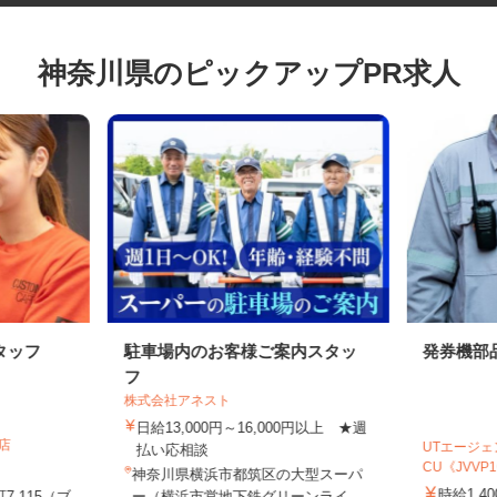
神奈川県のピックアップPR求人
タッフ
駐車場内のお客様ご案内スタッ
発券機
フ
株式会社アネスト
日給13,000円～16,000円以上 ★週
町店
UTエー
払い応相談
CU《JVVP