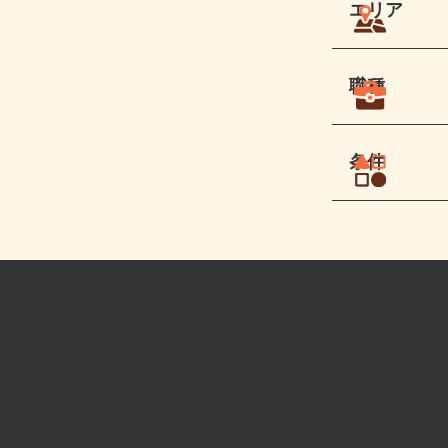
エリア
職種
条件