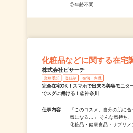
応募資格
◎PC・スマートフォンをお
◎未経験者大歓迎！ ◎20代
◎年齢不問
化粧品などに関する在宅
株式会社ビサーチ
業務委託
登録制
在宅・内職
完全在宅OK！スマホで出来る美容モニタ
でスグに働ける！@神奈川
仕事内容
「このコスメ、自分の肌に
気になる…」 そんな気持ち