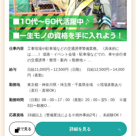
仕事内容
工事現場や駐車場などの交通誘導警備業務。 《具体的に
は……》 道路・イベント会場・駐車場などでの、車や歩行者
の交通誘導・整理・案内 ＜勤務地＞ …
給与
日給11,000円～12,500円（日勤） 日給12,500円～14,000
円（夜勤）
勤務地
東京都・神奈川県・埼玉県・千葉県全域 ☆現場多数あり
（直行・直帰OK）
勤務時間
《日勤》08：00～17：00 《夜勤》20：00～翌5：00 ※週
3日〜勤務O…
応募資格
18歳以上（警備業法による※例外事由2号）、未経験OK！
詳細を見る
後で見る