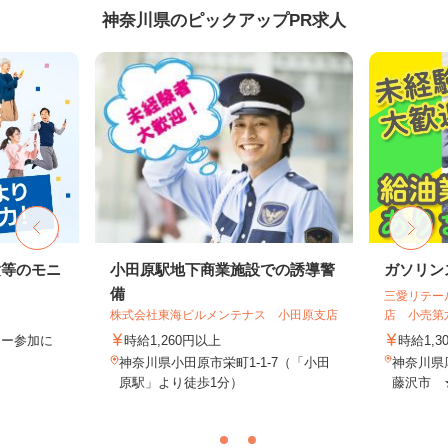
神奈川県のピックアップPR求人
験等のモニ
小田原駅地下商業施設での誘導警
ガソリン
備
三愛リテー
株式会社東海ビルメンテナス 小田原支店
店 小売第
ター参加に
時給1,260円以上
時給1,3
神奈川県小田原市栄町1-1-7（「小田
神奈川県
原駅」より徒歩1分）
藤沢市 