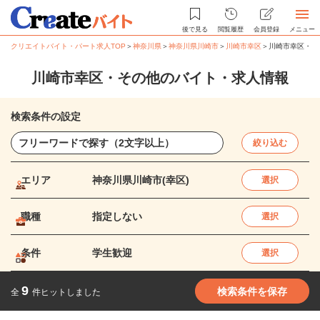
後で見る
閲覧履歴
会員登録
メニュー
クリエイトバイト・パート求人TOP
＞
神奈川県
＞
神奈川県川崎市
＞
川崎市幸区
＞
川崎市幸区・そ
川崎市幸区・その他のバイト・求人情報
検索条件の設定
絞り込む
エリア
神奈川県川崎市(幸区)
選択
職種
指定しない
選択
条件
学生歓迎
選択
9
検索条件を保存
全
件ヒットしました