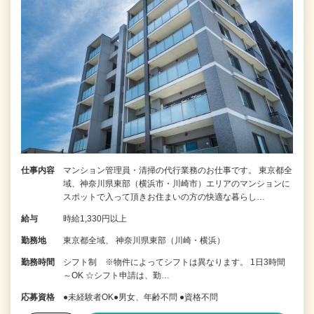
仕事内容
マンション管理員・清掃の代行業務のお仕事です。 東京都全
域、神奈川県東部（横浜市・川崎市）エリアのマンションに
スポットで入って頂きお住まいの方の快適な暮らし…
給与
時給1,330円以上
勤務地
東京都全域、 神奈川県東部（川崎・横浜）
勤務時間
シフト制 ※物件によってシフトは異なります。 1日3時間
～OK ☆シフト申請は、勤…
応募資格
●未経験者OK●男女、年齢不問 ●資格不問