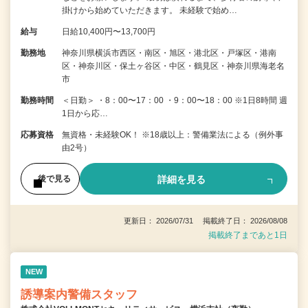
掛けから始めていただきます。 未経験で始め…
給与
日給10,400円〜13,700円
勤務地
神奈川県横浜市西区・南区・旭区・港北区・戸塚区・港南
区・神奈川区・保土ヶ谷区・中区・鶴見区・神奈川県海老名
市
勤務時間
＜日勤＞ ・8：00〜17：00 ・9：00〜18：00 ※1日8時間 週
1日から応…
応募資格
無資格・未経験OK！ ※18歳以上：警備業法による（例外事
由2号）
詳細を見る
後で見る
更新日： 2026/07/31 掲載終了日： 2026/08/08
掲載終了まであと1日
NEW
誘導案内警備スタッフ