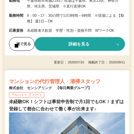
勤務地
千葉県柏市布施2193／現場は千葉県、東京23区、神奈川
県、埼玉県、茨城県 ※直行直帰OK
勤務時間
9：00～17：30の間で1日3時間～6時間 ※現場による 【勤
務】 週1日～OK
応募資格
未経験者大歓迎 学歴・性別・資格不問 WワークOK
詳細を見る
後で見る
更新日： 2026/07/10 掲載終了日： 2026/09/11
マンションの代行管理人・清掃スタッフ
株式会社 センシアリンク 【毎日興業グループ】
アルバイト
パート
未経験OK！シフトは事前申告制で月1回でもOK！まずは
登録して都合に合わせて働く事が出来ます♪