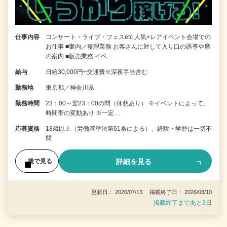
仕事内容
コンサート・ライブ・フェスetc 人気×レアイベント会場での
お仕事 ■案内／整理業務 お客さんに対して入り口の誘導や席
の案内 ■販売業務 イベ…
給与
日給30,000円+交通費※深夜手当含む
勤務地
東京都／神奈川県
勤務時間
23：00～翌23：00の間（休憩あり） ※イベントによって、
時間帯の変動あり ※一定…
応募資格
18歳以上（労働基準法第61条による）、経験・学歴は一切不
問
詳細を見る
後で見る
更新日： 2026/07/13 掲載終了日： 2026/08/10
掲載終了まであと3日