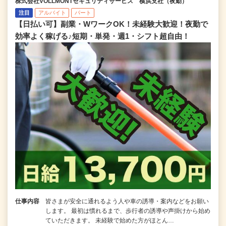
株式会社VOLLMONTセキュリティサービス 横浜支社（夜勤）
注目
アルバイト
パート
【日払い可】副業・WワークOK！未経験大歓迎！夜勤で
効率よく稼げる♪短期・単発・週1・シフト超自由！
仕事内容
皆さまが安全に通れるよう人や車の誘導・案内などをお願い
します。 最初は慣れるまで、歩行者の誘導や声掛けから始め
ていただきます。 未経験で始めた方がほとん…