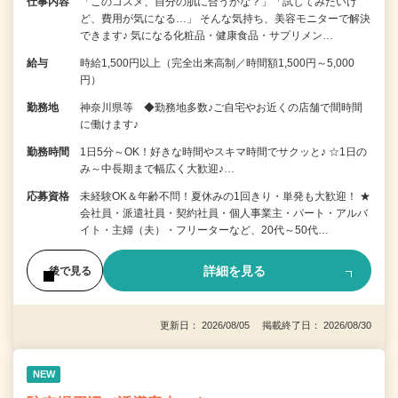
仕事内容
「このコスメ、自分の肌に合うかな？」「試してみたいけ
ど、費用が気になる…」 そんな気持ち、美容モニターで解決
できます♪ 気になる化粧品・健康食品・サプリメン…
給与
時給1,500円以上（完全出来高制／時間額1,500円～5,000
円）
勤務地
神奈川県等 ◆勤務地多数♪ご自宅やお近くの店舗で間時間
に働けます♪
勤務時間
1日5分～OK！好きな時間やスキマ時間でサクッと♪ ☆1日の
み～中長期まで幅広く大歓迎♪…
応募資格
未経験OK＆年齢不問！夏休みの1回きり・単発も大歓迎！ ★
会社員・派遣社員・契約社員・個人事業主・パート・アルバ
イト・主婦（夫）・フリーターなど、20代～50代…
詳細を見る
後で見る
更新日： 2026/08/05 掲載終了日： 2026/08/30
NEW