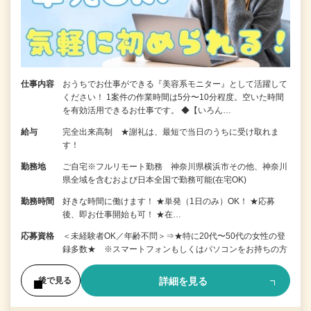
仕事内容
おうちでお仕事ができる『美容系モニター』として活躍して
ください！ 1案件の作業時間は5分〜10分程度。空いた時間
を有効活用できるお仕事です。 ◆【いろん…
給与
完全出来高制 ★謝礼は、最短で当日のうちに受け取れま
す！
勤務地
ご自宅※フルリモート勤務 神奈川県横浜市その他、神奈川
県全域を含むおよび日本全国で勤務可能(在宅OK)
勤務時間
好きな時間に働けます！ ★単発（1日のみ）OK！ ★応募
後、即お仕事開始も可！ ★在…
応募資格
＜未経験者OK／年齢不問＞⇒★特に20代〜50代の女性の登
録多数★ ※スマートフォンもしくはパソコンをお持ちの方
詳細を見る
後で見る