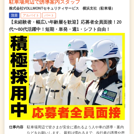
駐車場周辺で誘導案内スタッフ
株式会社VOLLMONTセキュリティサービス 横浜支社（駐車場）
注目
アルバイト
パート
【未経験者・幅広い年齢層を歓迎】応募者全員面接！20
代〜80代活躍中！短期・単発・週1・シフト自由！
仕事内容
駐車場周辺で皆さまが安全に通れるよう人や車の誘導・案内
などをお願いします。 最初は慣れるまで、歩行者の誘導や声