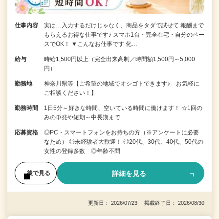
仕事内容
実は…入力するだけじゃなく、商品をタダで試せて 報酬まで
もらえるお得な仕事です♪ スマホ1台・完全在宅・自分のペー
スでOK！ ▼こんなお仕事です 化…
給与
時給1,500円以上（完全出来高制／時間額1,500円～5,000
円）
勤務地
神奈川県等【ご希望の地域でオシゴトできます♪ お気軽に
ご相談ください！】
勤務時間
1日5分～好きな時間、空いている時間に働けます！ ☆1回の
みの単発や短期～中長期まで…
応募資格
◎PC・スマートフォンをお持ちの方（※アンケートに必要
なため） ◎未経験者大歓迎！ ◎20代、30代、40代、50代の
女性の登録多数 ◎年齢不問
詳細を見る
後で見る
更新日： 2026/07/23 掲載終了日： 2026/08/30