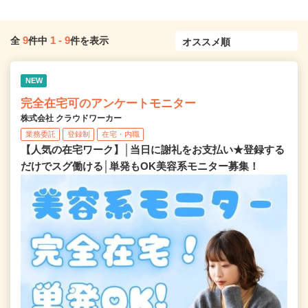
9
1
-
9
全
件中
件を表示
NEW
完全在宅可のアンケートモニター
株式会社 クラウドワーカー
業務委託
登録制
在宅・内職
【人気の在宅ワーク】│当日に謝礼をお支払い★登録する
だけでスグ働ける│単発もOK美容系モニター募集！