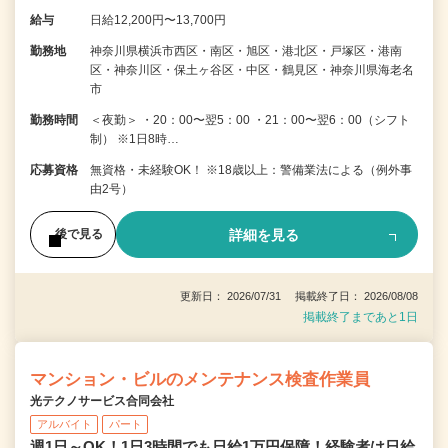
給与
日給12,200円〜13,700円
勤務地
神奈川県横浜市西区・南区・旭区・港北区・戸塚区・港南
区・神奈川区・保土ヶ谷区・中区・鶴見区・神奈川県海老名
市
勤務時間
＜夜勤＞ ・20：00〜翌5：00 ・21：00〜翌6：00（シフト
制） ※1日8時…
応募資格
無資格・未経験OK！ ※18歳以上：警備業法による（例外事
由2号）
詳細を見る
後で見る
更新日： 2026/07/31 掲載終了日： 2026/08/08
掲載終了まであと1日
マンション・ビルのメンテナンス検査作業員
光テクノサービス合同会社
アルバイト
パート
週1日～OK！1日3時間でも日給1万円保障！経験者は日給