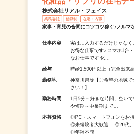
化粧品・サプリの在宅デ
株式会社リアル・フェイス
業務委託
登録制
在宅・内職
家事・育児の合間にコツコツ稼ぐ♪ノルマ
仕事内容
実は…入力するだけじゃなく
お得な仕事です♪ スマホ1台
なお仕事です 化…
給与
時給1,500円以上（完全出来高
勤務地
神奈川県等【ご希望の地域で
さい！】
勤務時間
1日5分～好きな時間、空い
や短期～中長期まで…
応募資格
◎PC・スマートフォンをお