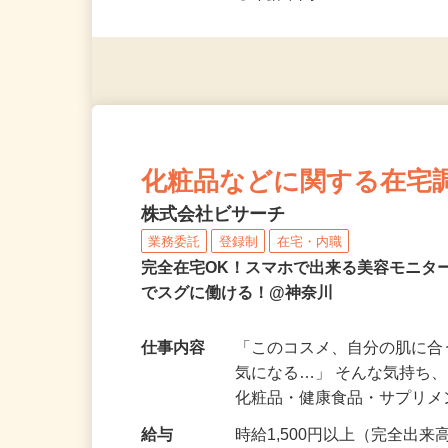
◎未経験者大歓迎！ ◎20代
◎年齢不問
化粧品などに関する在宅
株式会社ビサーチ
業務委託
登録制
在宅・内職
完全在宅OK！スマホで出来る美容モニタ
でスグに働ける！@神奈川
仕事内容
「このコスメ、自分の肌に
気になる…」 そんな気持ち
化粧品・健康食品・サプリ