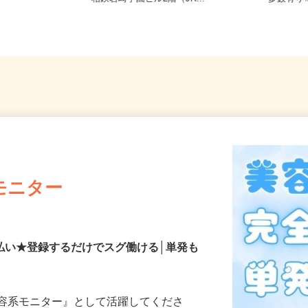
相鉄岩崎学園ビル2階（JR...
多数有
モニター
払い★登録するだけでスグ働ける│単発も