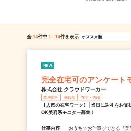
多数有り※直行・直帰OK
神奈川県相模原市緑区
全
14
件中
1
-
14
件を表示
NEW
完全在宅可のアンケート
株式会社 クラウドワーカー
業務委託
登録制
在宅・内職
【人気の在宅ワーク】│当日に謝礼をお支
OK美容系モニター募集！