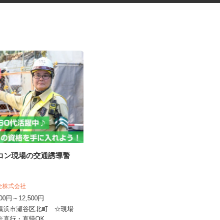
ネコン現場の交通誘導警
発券機部品の加工スタッフ
保全株式会社
UTエージェント株式会社 AGT南関東第二
CU《JVVP1C...
,000円～12,500円
時給1,400円以上
県横浜市瀬谷区北町 ☆現場