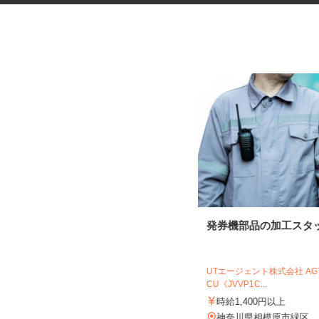
大手ゼネコン現場の交通誘導警
発券機部品の加工スタ
備員
木口総合保全株式会社
UTエージェント株式会社 A
CU《JVVP1C...
日給11,000円～12,500円
時給1,400円以上
神奈川県横浜市瀬谷区北町 ☆現場