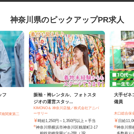
神奈川県のピックアップPR求人
ッフ
振袖・袴レンタル、フォトスタ
大手ゼ
ジオの運営スタッ...
備員
KIMONO＆ 神奈川店舗／株式会社アニバ
ーサリー
木口総合
GT南関東第二
時給1,250円～1,350円以上＋手当
日給11
神奈川県横浜市神奈川区鶴屋町2-17
神奈川