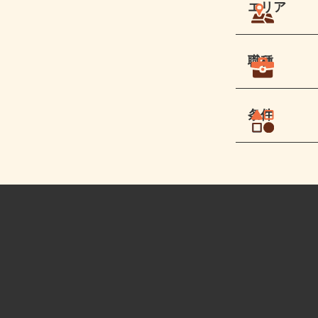
エリア
職種
条件