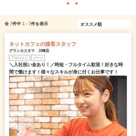
7
1
-
7
全
件中
件を表示
ネットカフェの接客スタッフ
グランカスタマ 川崎店
アルバイト
パート
＼入社祝い金あり！／時短・フルタイム歓迎！好きな時
間で働けます！様々なスキルが身に付くお仕事です！