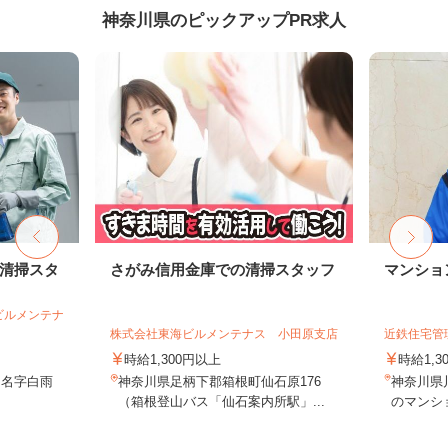
神奈川県のピックアップPR求人
部清掃スタ
さがみ信用金庫での清掃スタッフ
マンショ
ビルメンテナ
株式会社東海ビルメンテナス 小田原支店
近鉄住宅管
時給1,300円以上
時給1,
田名字白雨
神奈川県足柄下郡箱根町仙石原176
神奈川県
（箱根登山バス「仙石案内所駅」...
のマンシ