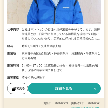
仕事内容
当社はマンションの管理や清掃業務を手がけています。清掃
指導員とは、日常的に担当している清掃員を現地にて研修・
指導していただいたり、定期的に行われる定期清掃の立ち…
給与
時給1,500円＋交通費全額支給
勤務地
東京都中央区他23区内・神奈川県内・埼玉県内・千葉県内な
ど近郊各地
勤務時間
9：00～17：50（支店勤務の場合） ※各物件への出勤の場
合、現場の就業時間に合わせて…
応募資格
清掃指導の経験者
詳細を見る
後で見る
更新日： 2026/08/03 掲載終了日： 2026/08/21