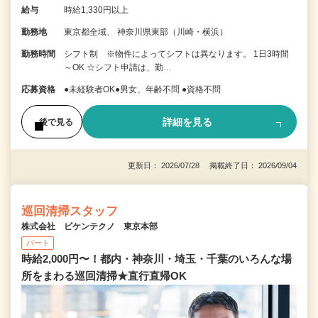
給与
時給1,330円以上
勤務地
東京都全域、 神奈川県東部（川崎・横浜）
勤務時間
シフト制 ※物件によってシフトは異なります。 1日3時間
～OK ☆シフト申請は、勤…
応募資格
●未経験者OK●男女、年齢不問 ●資格不問
詳細を見る
後で見る
更新日： 2026/07/28 掲載終了日： 2026/09/04
巡回清掃スタッフ
株式会社 ビケンテクノ 東京本部
パート
時給2,000円〜！都内・神奈川・埼玉・千葉のいろんな場
所をまわる巡回清掃★直行直帰OK