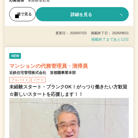
応募資格
未経験者歓迎
詳細を見る
後で見る
更新日： 2026/07/23 掲載終了日： 2026/08/21
掲載終了まであと12日
NEW
マンションの代務管理員・清掃員
近鉄住宅管理株式会社 首都圏事業本部
アルバイト
パート
未経験スタート・ブランクOK！がっつり働きたい方歓迎
☆新しいスタートを応援します！！