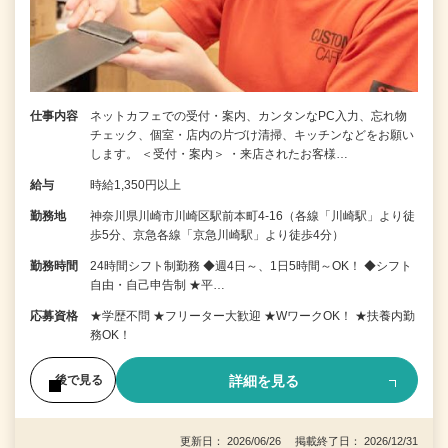
仕事内容
ネットカフェでの受付・案内、カンタンなPC入力、忘れ物
チェック、個室・店内の片づけ清掃、キッチンなどをお願い
します。 ＜受付・案内＞ ・来店されたお客様…
給与
時給1,350円以上
勤務地
神奈川県川崎市川崎区駅前本町4-16（各線「川崎駅」より徒
歩5分、京急各線「京急川崎駅」より徒歩4分）
勤務時間
24時間シフト制勤務 ◆週4日～、1日5時間～OK！ ◆シフト
自由・自己申告制 ★平…
応募資格
★学歴不問 ★フリーター大歓迎 ★WワークOK！ ★扶養内勤
務OK！
詳細を見る
後で見る
更新日： 2026/06/26 掲載終了日： 2026/12/31