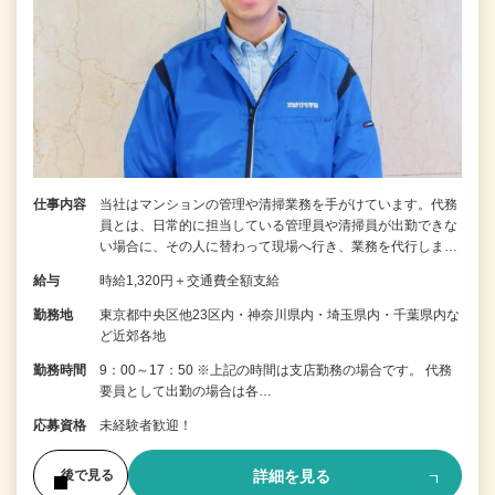
仕事内容
当社はマンションの管理や清掃業務を手がけています。代務
員とは、日常的に担当している管理員や清掃員が出勤できな
い場合に、その人に替わって現場へ行き、業務を代行しま…
給与
時給1,320円＋交通費全額支給
勤務地
東京都中央区他23区内・神奈川県内・埼玉県内・千葉県内な
ど近郊各地
勤務時間
9：00～17：50 ※上記の時間は支店勤務の場合です。 代務
要員として出勤の場合は各…
応募資格
未経験者歓迎！
詳細を見る
後で見る