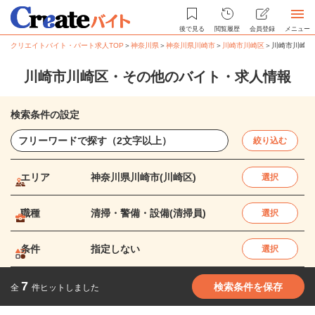
後で見る
閲覧履歴
会員登録
メニュー
クリエイトバイト・パート求人TOP
＞
神奈川県
＞
神奈川県川崎市
＞
川崎市川崎区
＞
川崎市川崎区
川崎市川崎区・その他のバイト・求人情報
検索条件の設定
絞り込む
エリア
神奈川県川崎市(川崎区)
選択
職種
清掃・警備・設備(清掃員)
選択
条件
指定しない
選択
7
検索条件を保存
全
件ヒットしました