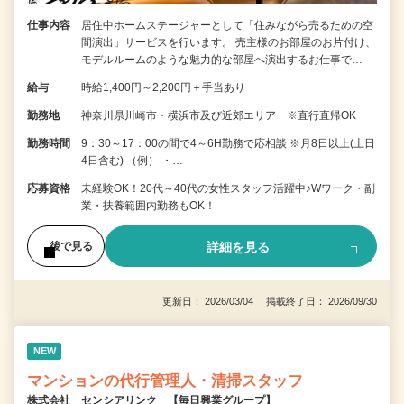
仕事内容
居住中ホームステージャーとして「住みながら売るための空
間演出」サービスを行います。 売主様のお部屋のお片付け、
モデルルームのような魅力的な部屋へ演出するお仕事で…
給与
時給1,400円～2,200円＋手当あり
勤務地
神奈川県川崎市・横浜市及び近郊エリア ※直行直帰OK
勤務時間
9：30～17：00の間で4～6H勤務で応相談 ※月8日以上(土日
4日含む) （例） ・…
応募資格
未経験OK！20代～40代の女性スタッフ活躍中♪Wワーク・副
業・扶養範囲内勤務もOK！
詳細を見る
後で見る
更新日： 2026/03/04 掲載終了日： 2026/09/30
NEW
マンションの代行管理人・清掃スタッフ
株式会社 センシアリンク 【毎日興業グループ】