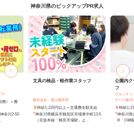
神奈川県のピックアップPR求人
ー
文具の検品・軽作業スタッフ
公園内ク
フ
ビス
フロンティ
株式会社 畠山製作所
ナーズ株式
（1勤務）＋搬
時給1,225円以上＋交通費全額支給
時給1,2
奈川2-50
神奈川県横浜市鶴見区市場東中町13-5
神奈川県川
.
（京急本線「鶴見市場駅」よ...
R「川崎駅