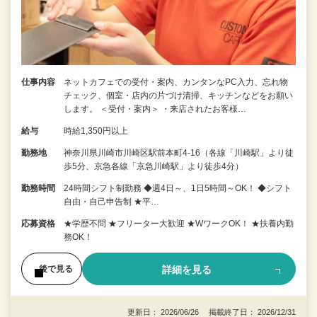
仕事内容
ネットカフェでの受付・案内、カンタンなPC入力、忘れ物
チェック、個室・店内の片づけ清掃、キッチンなどをお願い
します。 ＜受付・案内＞ ・来店されたお客様…
給与
時給1,350円以上
勤務地
神奈川県川崎市川崎区駅前本町4-16（各線「川崎駅」より徒
歩5分、京急各線「京急川崎駅」より徒歩4分）
勤務時間
24時間シフト制勤務 ◆週4日～、1日5時間～OK！ ◆シフト
自由・自己申告制 ★平…
応募資格
★学歴不問 ★フリーター大歓迎 ★WワークOK！ ★扶養内勤
務OK！
詳細を見る
後で見る
更新日： 2026/06/26 掲載終了日： 2026/12/31