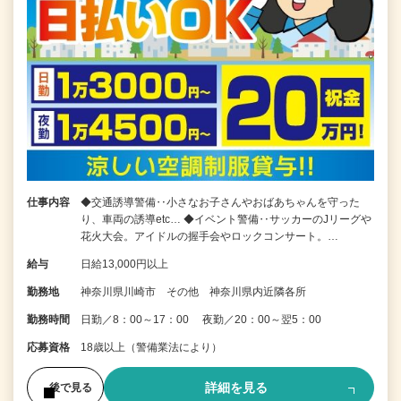
仕事内容
◆交通誘導警備‥小さなお子さんやおばあちゃんを守った
り、車両の誘導etc… ◆イベント警備‥サッカーのJリーグや
花火大会。アイドルの握手会やロックコンサート。…
給与
日給13,000円以上
勤務地
神奈川県川崎市 その他 神奈川県内近隣各所
勤務時間
日勤／8：00～17：00 夜勤／20：00～翌5：00
応募資格
18歳以上（警備業法により）
詳細を見る
後で見る