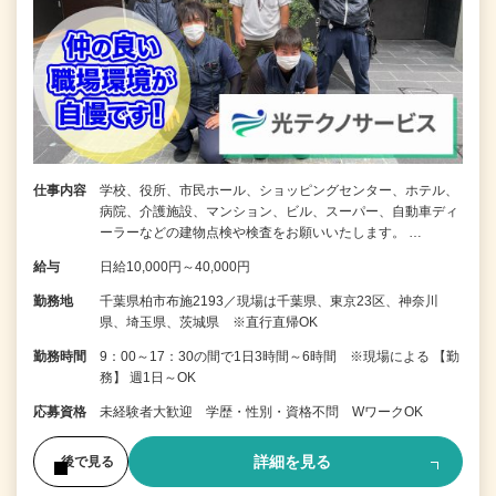
仕事内容
学校、役所、市民ホール、ショッピングセンター、ホテル、
病院、介護施設、マンション、ビル、スーパー、自動車ディ
ーラーなどの建物点検や検査をお願いいたします。 …
給与
日給10,000円～40,000円
勤務地
千葉県柏市布施2193／現場は千葉県、東京23区、神奈川
県、埼玉県、茨城県 ※直行直帰OK
勤務時間
9：00～17：30の間で1日3時間～6時間 ※現場による 【勤
務】 週1日～OK
応募資格
未経験者大歓迎 学歴・性別・資格不問 WワークOK
詳細を見る
後で見る