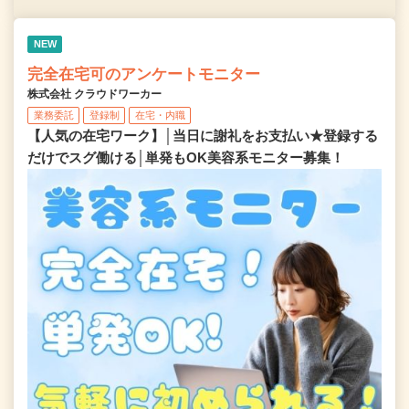
NEW
完全在宅可のアンケートモニター
株式会社 クラウドワーカー
業務委託
登録制
在宅・内職
【人気の在宅ワーク】│当日に謝礼をお支払い★登録する
だけでスグ働ける│単発もOK美容系モニター募集！