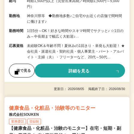
給与
時給1,500円以上（完全出来高制／時間額1,500円～5,000
円）
勤務地
神奈川県等 ◆勤務地多数♪ご自宅やお近くの店舗で間時間
に働けます♪
勤務時間
1日5分～OK！好きな時間やスキマ時間でサクッと♪ ☆1日の
み～中長期まで幅広く大歓迎♪…
応募資格
未経験OK＆年齢不問！夏休みの1回きり・単発も大歓迎！ ★
会社員・派遣社員・契約社員・個人事業主・パート・アルバ
イト・主婦（夫）・フリーターなど、20代～50代…
詳細を見る
後で見る
更新日： 2026/08/05 掲載終了日： 2026/08/30
健康食品・化粧品・治験等のモニター
株式会社SOUKEN
業務委託
登録制
【健康食品・化粧品・治験のモニター】在宅・短期・副