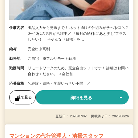
仕事内容
出品入力から発送まで！ ネット通販の仕組みが学べる◎ ＼2
0〜40代の男性が活躍中／ 「毎月の給料に“あと少し”プラス
したい！」 ⇒そんな〈目標〉を…
給与
完全出来高制
勤務地
ご自宅 ※フルリモート勤務
勤務時間
リモートワークのため、完全自由シフトです！ 詳細はお問い
合わせください。 ＜会社営…
応募資格
＼経験・資格・学歴いっさい不問！／
詳細を見る
後で見る
更新日： 2026/07/02 掲載終了日： 2026/08/26
マンションの代行管理人・清掃スタッフ