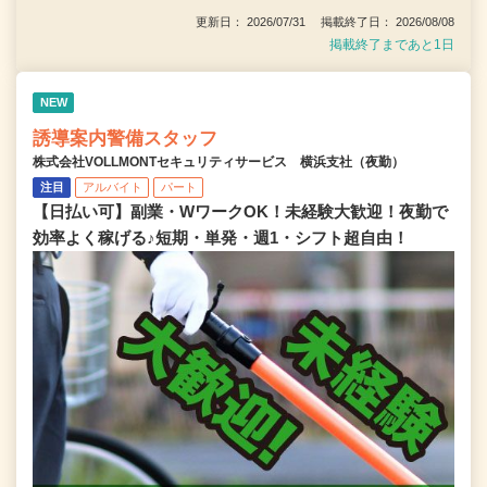
更新日： 2026/07/31 掲載終了日： 2026/08/08
掲載終了まであと1日
NEW
誘導案内警備スタッフ
株式会社VOLLMONTセキュリティサービス 横浜支社（夜勤）
注目
アルバイト
パート
【日払い可】副業・WワークOK！未経験大歓迎！夜勤で
効率よく稼げる♪短期・単発・週1・シフト超自由！