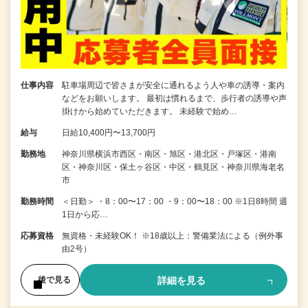
仕事内容
駐車場周辺で皆さまが安全に通れるよう人や車の誘導・案内
などをお願いします。 最初は慣れるまで、歩行者の誘導や声
掛けから始めていただきます。 未経験で始め…
給与
日給10,400円〜13,700円
勤務地
神奈川県横浜市西区・南区・旭区・港北区・戸塚区・港南
区・神奈川区・保土ヶ谷区・中区・鶴見区・神奈川県海老名
市
勤務時間
＜日勤＞ ・8：00〜17：00 ・9：00〜18：00 ※1日8時間 週
1日から応…
応募資格
無資格・未経験OK！ ※18歳以上：警備業法による（例外事
由2号）
詳細を見る
後で見る