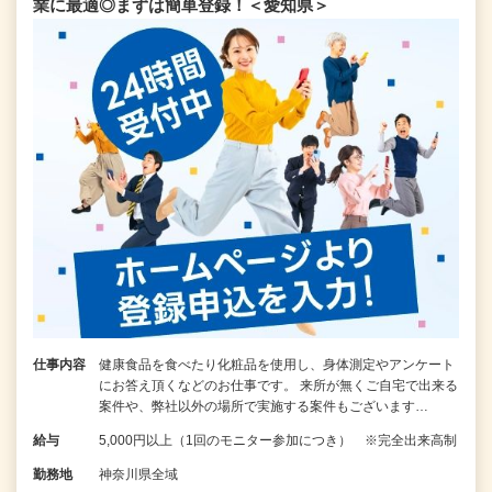
業に最適◎まずは簡単登録！＜愛知県＞
仕事内容
健康食品を食べたり化粧品を使用し、身体測定やアンケート
にお答え頂くなどのお仕事です。 来所が無くご自宅で出来る
案件や、弊社以外の場所で実施する案件もございます…
給与
5,000円以上（1回のモニター参加につき） ※完全出来高制
勤務地
神奈川県全域