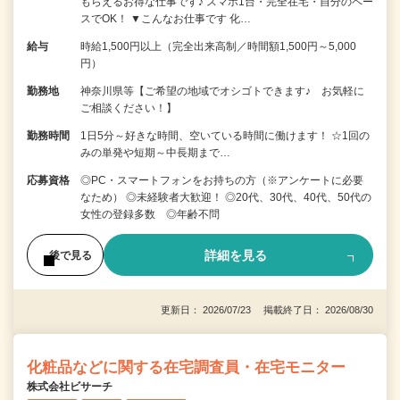
もらえるお得な仕事です♪ スマホ1台・完全在宅・自分のペー
スでOK！ ▼こんなお仕事です 化…
給与
時給1,500円以上（完全出来高制／時間額1,500円～5,000
円）
勤務地
神奈川県等【ご希望の地域でオシゴトできます♪ お気軽に
ご相談ください！】
勤務時間
1日5分～好きな時間、空いている時間に働けます！ ☆1回の
みの単発や短期～中長期まで…
応募資格
◎PC・スマートフォンをお持ちの方（※アンケートに必要
なため） ◎未経験者大歓迎！ ◎20代、30代、40代、50代の
女性の登録多数 ◎年齢不問
詳細を見る
後で見る
更新日： 2026/07/23 掲載終了日： 2026/08/30
化粧品などに関する在宅調査員・在宅モニター
株式会社ビサーチ