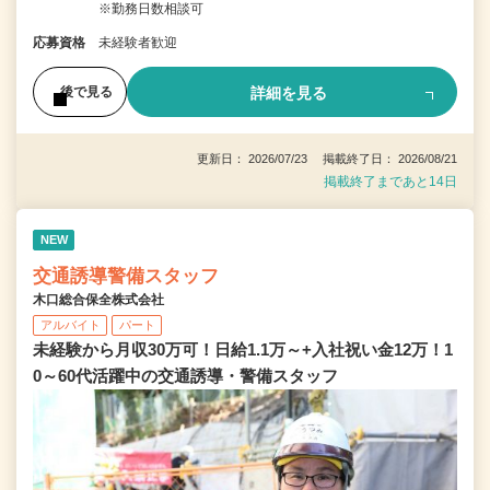
※勤務日数相談可
応募資格
未経験者歓迎
詳細を見る
後で見る
更新日： 2026/07/23 掲載終了日： 2026/08/21
掲載終了まであと14日
NEW
交通誘導警備スタッフ
木口総合保全株式会社
アルバイト
パート
未経験から月収30万可！日給1.1万～+入社祝い金12万！1
0～60代活躍中の交通誘導・警備スタッフ