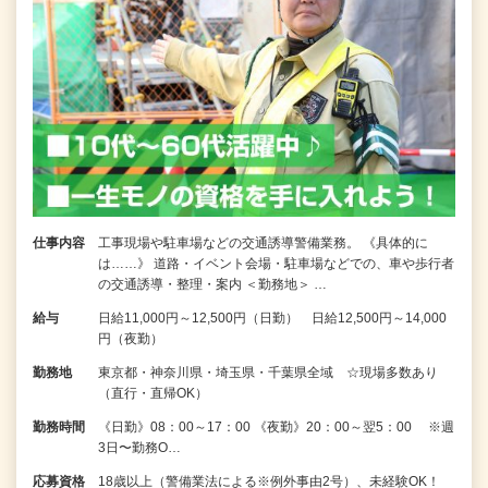
仕事内容
工事現場や駐車場などの交通誘導警備業務。 《具体的に
は……》 道路・イベント会場・駐車場などでの、車や歩行者
の交通誘導・整理・案内 ＜勤務地＞ …
給与
日給11,000円～12,500円（日勤） 日給12,500円～14,000
円（夜勤）
勤務地
東京都・神奈川県・埼玉県・千葉県全域 ☆現場多数あり
（直行・直帰OK）
勤務時間
《日勤》08：00～17：00 《夜勤》20：00～翌5：00 ※週
3日〜勤務O…
応募資格
18歳以上（警備業法による※例外事由2号）、未経験OK！