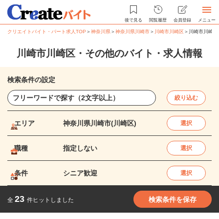
後で見る
閲覧履歴
会員登録
メニュー
クリエイトバイト・パート求人TOP
＞
神奈川県
＞
神奈川県川崎市
＞
川崎市川崎区
＞
川崎市川崎区
川崎市川崎区・その他のバイト・求人情報
検索条件の設定
絞り込む
エリア
神奈川県川崎市(川崎区)
選択
職種
指定しない
選択
条件
シニア歓迎
選択
23
検索条件を保存
全
件ヒットしました