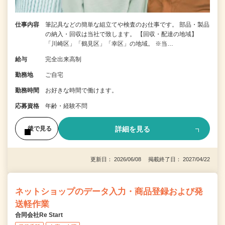
仕事内容
筆記具などの簡単な組立てや検査のお仕事です。 部品・製品
の納入・回収は当社で致します。 【回収・配達の地域】
「川崎区」「鶴見区」「幸区」の地域。 ※当…
給与
完全出来高制
勤務地
ご自宅
勤務時間
お好きな時間で働けます。
応募資格
年齢・経験不問
詳細を見る
後で見る
更新日： 2026/06/08 掲載終了日： 2027/04/22
ネットショップのデータ入力・商品登録および発
送軽作業
合同会社Re Start