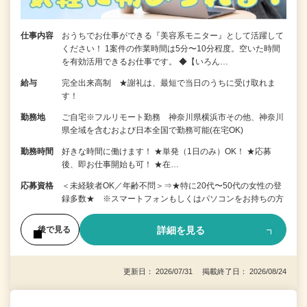
仕事内容
おうちでお仕事ができる『美容系モニター』として活躍して
ください！ 1案件の作業時間は5分〜10分程度。空いた時間
を有効活用できるお仕事です。 ◆【いろん…
給与
完全出来高制 ★謝礼は、最短で当日のうちに受け取れま
す！
勤務地
ご自宅※フルリモート勤務 神奈川県横浜市その他、神奈川
県全域を含むおよび日本全国で勤務可能(在宅OK)
勤務時間
好きな時間に働けます！ ★単発（1日のみ）OK！ ★応募
後、即お仕事開始も可！ ★在…
応募資格
＜未経験者OK／年齢不問＞⇒★特に20代〜50代の女性の登
録多数★ ※スマートフォンもしくはパソコンをお持ちの方
詳細を見る
後で見る
更新日： 2026/07/31 掲載終了日： 2026/08/24