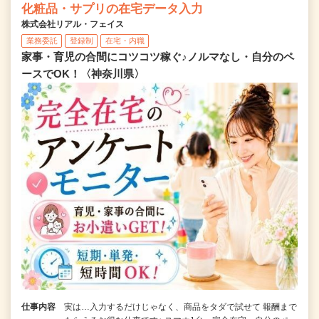
化粧品・サプリの在宅データ入力
株式会社リアル・フェイス
業務委託
登録制
在宅・内職
家事・育児の合間にコツコツ稼ぐ♪ノルマなし・自分のペ
ースでOK！〈神奈川県〉
仕事内容
実は…入力するだけじゃなく、商品をタダで試せて 報酬まで