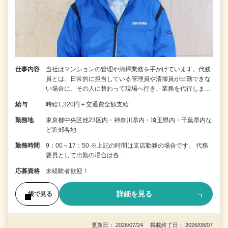
仕事内容
当社はマンションの管理や清掃業務を手がけています。代務
員とは、日常的に担当している管理員や清掃員が出勤できな
い場合に、その人に替わって現場へ行き、業務を代行しま…
給与
時給1,320円＋交通費全額支給
勤務地
東京都中央区他23区内・神奈川県内・埼玉県内・千葉県内な
ど近郊各地
勤務時間
9：00～17：50 ※上記の時間は支店勤務の場合です。 代務
要員として出勤の場合は各…
応募資格
未経験者歓迎！
詳細を見る
後で見る
更新日： 2026/07/24 掲載終了日： 2026/08/07