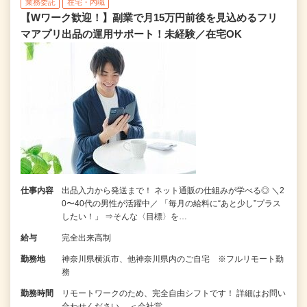
業務委託
在宅・内職
【Wワーク歓迎！】副業で月15万円前後を見込めるフリ
マアプリ出品の運用サポート！未経験／在宅OK
仕事内容
出品入力から発送まで！ ネット通販の仕組みが学べる◎ ＼2
0〜40代の男性が活躍中／ 「毎月の給料に“あと少し”プラス
したい！」 ⇒そんな〈目標〉を…
給与
完全出来高制
勤務地
神奈川県横浜市、他神奈川県内のご自宅 ※フルリモート勤
務
勤務時間
リモートワークのため、完全自由シフトです！ 詳細はお問い
合わせください。 ＜会社営…