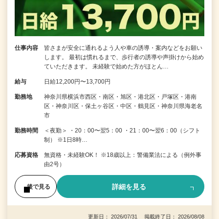
仕事内容
皆さまが安全に通れるよう人や車の誘導・案内などをお願い
します。 最初は慣れるまで、歩行者の誘導や声掛けから始め
ていただきます。 未経験で始めた方がほとん…
給与
日給12,200円〜13,700円
勤務地
神奈川県横浜市西区・南区・旭区・港北区・戸塚区・港南
区・神奈川区・保土ヶ谷区・中区・鶴見区・神奈川県海老名
市
勤務時間
＜夜勤＞ ・20：00〜翌5：00 ・21：00〜翌6：00（シフト
制） ※1日8時…
応募資格
無資格・未経験OK！ ※18歳以上：警備業法による（例外事
由2号）
詳細を見る
後で見る
更新日： 2026/07/31 掲載終了日： 2026/08/08