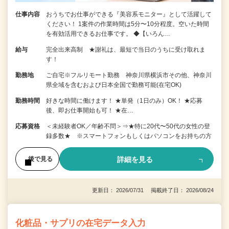
仕事内容
おうちでお仕事ができる『美容系モニター』として活躍して
ください！ 1案件の作業時間は5分〜10分程度。空いた時間
を有効活用できるお仕事です。 ◆【いろん…
給与
完全出来高制 ★謝礼は、最短で当日のうちに受け取れま
す！
勤務地
ご自宅※フルリモート勤務 神奈川県横浜市その他、神奈川
県全域を含むおよび日本全国で勤務可能(在宅OK)
勤務時間
好きな時間に働けます！ ★単発（1日のみ）OK！ ★応募
後、即お仕事開始も可！ ★在…
応募資格
＜未経験者OK／年齢不問＞⇒★特に20代〜50代の女性の登
録多数★ ※スマートフォンもしくはパソコンをお持ちの方
詳細を見る
後で見る
更新日： 2026/07/31 掲載終了日： 2026/08/24
化粧品・サプリの在宅データ入力