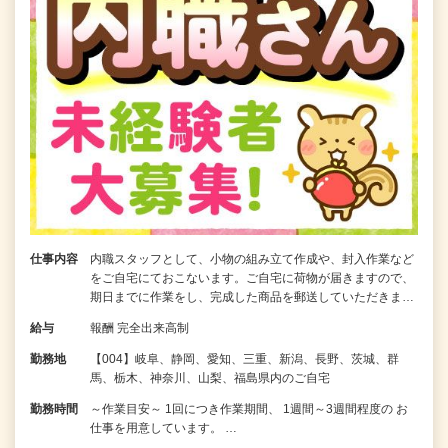
仕事内容
内職スタッフとして、小物の組み立て作成や、封入作業など
をご自宅にておこないます。ご自宅に荷物が届きますので、
期日までに作業をし、完成した商品を郵送していただきま…
給与
報酬 完全出来高制
勤務地
【004】岐阜、静岡、愛知、三重、新潟、長野、茨城、群
馬、栃木、神奈川、山梨、福島県内のご自宅
勤務時間
～作業目安～ 1回につき作業期間、 1週間～3週間程度の お
仕事を用意しています。 …