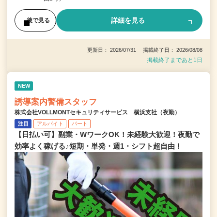
詳細を見る
後で見る
更新日： 2026/07/31 掲載終了日： 2026/08/08
掲載終了まであと1日
NEW
誘導案内警備スタッフ
株式会社VOLLMONTセキュリティサービス 横浜支社（夜勤）
注目
アルバイト
パート
【日払い可】副業・WワークOK！未経験大歓迎！夜勤で
効率よく稼げる♪短期・単発・週1・シフト超自由！