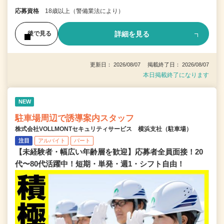
応募資格
18歳以上（警備業法により）
詳細を見る
後で見る
更新日： 2026/08/07 掲載終了日： 2026/08/07
本日掲載終了になります
NEW
駐車場周辺で誘導案内スタッフ
株式会社VOLLMONTセキュリティサービス 横浜支社（駐車場）
注目
アルバイト
パート
【未経験者・幅広い年齢層を歓迎】応募者全員面接！20
代〜80代活躍中！短期・単発・週1・シフト自由！