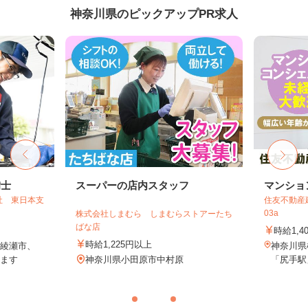
神奈川県のピックアップPR求人
備士
スーパーの店内スタッフ
マンショ
社 東日本支
住友不動産建
03a
株式会社しまむら しまむらストアーたち
ばな店
時給1,4
時給1,225円以上
綾瀬市、
神奈川県
ます
神奈川県小田原市中村原
「尻手駅