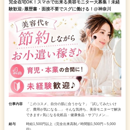
完全在宅OK！スマホで出来る美容モニター大募集！未経
験歓迎♪履歴書・面接不要でスグに働ける！@神奈川
仕事内容
「このコスメ、自分の肌に合うかな？」「試してみたいけ
ど、費用が気になる…」 そんな気持ち、美容モニターで解決
できます♪ 気になる化粧品・健康食品・サプリメン…
給与
時給1,500円以上（完全出来高制／時間額1,500円～5,000
円）