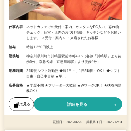
仕事内容
ネットカフェでの受付・案内、カンタンなPC入力、忘れ物
チェック、個室・店内の片づけ清掃、キッチンなどをお願い
します。 ＜受付・案内＞ ・来店されたお客様…
給与
時給1,350円以上
勤務地
神奈川県川崎市川崎区駅前本町4-16（各線「川崎駅」より徒
歩5分、京急各線「京急川崎駅」より徒歩4分）
勤務時間
24時間シフト制勤務 ◆週4日～、1日5時間～OK！ ◆シフト
自由・自己申告制 ★平…
応募資格
★学歴不問 ★フリーター大歓迎 ★WワークOK！ ★扶養内勤
務OK！
詳細を見る
後で見る
更新日： 2026/06/26 掲載終了日： 2026/12/31