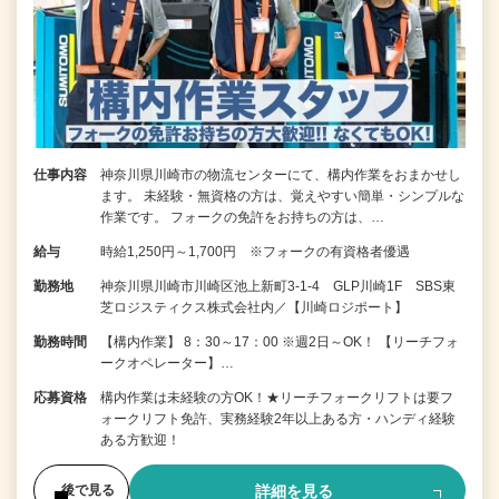
仕事内容
神奈川県川崎市の物流センターにて、構内作業をおまかせし
ます。 未経験・無資格の方は、覚えやすい簡単・シンプルな
作業です。 フォークの免許をお持ちの方は、…
給与
時給1,250円～1,700円 ※フォークの有資格者優遇
勤務地
神奈川県川崎市川崎区池上新町3-1-4 GLP川崎1F SBS東
芝ロジスティクス株式会社内／【川崎ロジポート】
勤務時間
【構内作業】 8：30～17：00 ※週2日～OK！ 【リーチフォ
ークオペレーター】…
応募資格
構内作業は未経験の方OK！★リーチフォークリフトは要フ
ォークリフト免許、実務経験2年以上ある方・ハンディ経験
ある方歓迎！
詳細を見る
後で見る