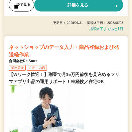
詳細を見る
後で見る
更新日： 2026/07/31 掲載終了日： 2026/08/08
掲載終了まであと1日
ネットショップのデータ入力・商品登録および発
送軽作業
合同会社Re Start
業務委託
在宅・内職
【Wワーク歓迎！】副業で月15万円前後を見込めるフリ
マアプリ出品の運用サポート！未経験／在宅OK