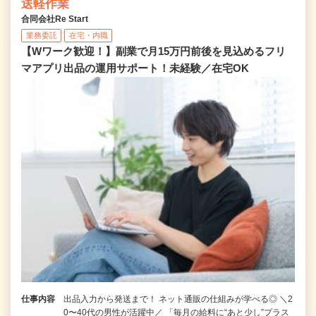
送軽作業
合同会社Re Start
業務委託
在宅・内職
【Wワーク歓迎！】副業で月15万円前後を見込めるフリ
マアプリ出品の運用サポート！未経験／在宅OK
仕事内容
出品入力から発送まで！ ネット通販の仕組みが学べる◎ ＼2
0〜40代の男性が活躍中／ 「毎月の給料に“あと少し”プラス