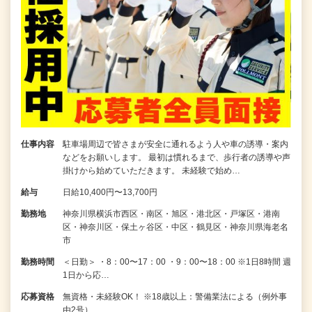
仕事内容
駐車場周辺で皆さまが安全に通れるよう人や車の誘導・案内
などをお願いします。 最初は慣れるまで、歩行者の誘導や声
掛けから始めていただきます。 未経験で始め…
給与
日給10,400円〜13,700円
勤務地
神奈川県横浜市西区・南区・旭区・港北区・戸塚区・港南
区・神奈川区・保土ヶ谷区・中区・鶴見区・神奈川県海老名
市
勤務時間
＜日勤＞ ・8：00〜17：00 ・9：00〜18：00 ※1日8時間 週
1日から応…
応募資格
無資格・未経験OK！ ※18歳以上：警備業法による（例外事
由2号）