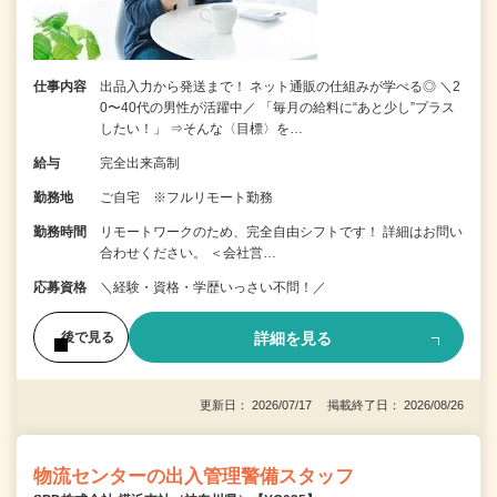
仕事内容
出品入力から発送まで！ ネット通販の仕組みが学べる◎ ＼2
0〜40代の男性が活躍中／ 「毎月の給料に“あと少し”プラス
したい！」 ⇒そんな〈目標〉を…
給与
完全出来高制
勤務地
ご自宅 ※フルリモート勤務
勤務時間
リモートワークのため、完全自由シフトです！ 詳細はお問い
合わせください。 ＜会社営…
応募資格
＼経験・資格・学歴いっさい不問！／
詳細を見る
後で見る
更新日： 2026/07/17 掲載終了日： 2026/08/26
物流センターの出入管理警備スタッフ