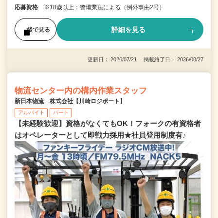
応募資格
※18歳以上：警備業法による（例外事由2号）
詳細を見る
後で見る
更新日： 2026/07/21 掲載終了日： 2026/08/27
物流センター内の構内作業スタッフ
新日本物流 株式会社【川崎ロジポート】
アルバイト
パート
【未経験歓迎】資格がなくてもOK！フォークの有資格者
はオペレーターとして即戦力採用★社員登用制度有♪