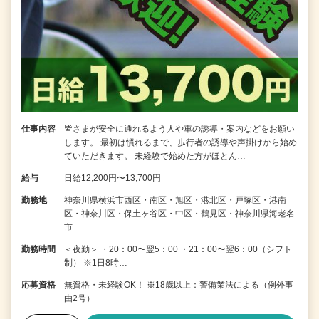
仕事内容
皆さまが安全に通れるよう人や車の誘導・案内などをお願い
します。 最初は慣れるまで、歩行者の誘導や声掛けから始め
ていただきます。 未経験で始めた方がほとん…
給与
日給12,200円〜13,700円
勤務地
神奈川県横浜市西区・南区・旭区・港北区・戸塚区・港南
区・神奈川区・保土ヶ谷区・中区・鶴見区・神奈川県海老名
市
勤務時間
＜夜勤＞ ・20：00〜翌5：00 ・21：00〜翌6：00（シフト
制） ※1日8時…
応募資格
無資格・未経験OK！ ※18歳以上：警備業法による（例外事
由2号）