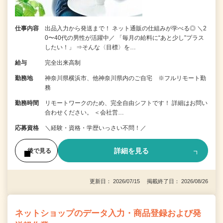
仕事内容
出品入力から発送まで！ ネット通販の仕組みが学べる◎ ＼2
0〜40代の男性が活躍中／ 「毎月の給料に“あと少し”プラス
したい！」 ⇒そんな〈目標〉を…
給与
完全出来高制
勤務地
神奈川県横浜市、他神奈川県内のご自宅 ※フルリモート勤
務
勤務時間
リモートワークのため、完全自由シフトです！ 詳細はお問い
合わせください。 ＜会社営…
応募資格
＼経験・資格・学歴いっさい不問！／
詳細を見る
後で見る
更新日： 2026/07/15 掲載終了日： 2026/08/26
ネットショップのデータ入力・商品登録および発