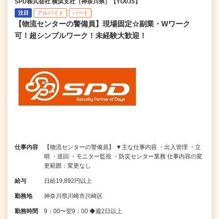
SPD株式会社 横浜支社（神奈川県）【YO035】
注目
アルバイト
パート
【物流センターの警備員】現場固定☆副業・Wワーク
可！超シンプルワーク！未経験大歓迎！
仕事内容
【物流センターの警備員】 ▼主な仕事内容 ・出入管理 ・立
哨 ・巡回 ・モニター監視 ・防災センター業務 仕事内容の変
更範囲：変更なし
給与
日給19,892円以上
勤務地
神奈川県川崎市川崎区
勤務時間
9：00〜翌9：00 ◆週2日以上