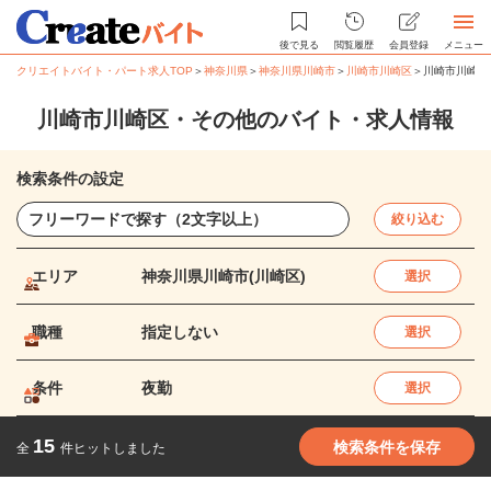
後で見る
閲覧履歴
会員登録
メニュー
クリエイトバイト・パート求人TOP
＞
神奈川県
＞
神奈川県川崎市
＞
川崎市川崎区
＞
川崎市川崎区
川崎市川崎区・その他のバイト・求人情報
検索条件の設定
絞り込む
エリア
神奈川県川崎市(川崎区)
選択
職種
指定しない
選択
条件
夜勤
選択
15
検索条件を保存
全
件ヒットしました