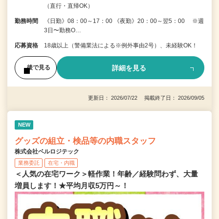
（直行・直帰OK）
勤務時間
《日勤》08：00～17：00 《夜勤》20：00～翌5：00 ※週
3日〜勤務O…
応募資格
18歳以上（警備業法による※例外事由2号）、未経験OK！
詳細を見る
後で見る
更新日： 2026/07/22 掲載終了日： 2026/09/05
NEW
グッズの組立・検品等の内職スタッフ
株式会社ベルロジテック
業務委託
在宅・内職
＜人気の在宅ワーク＞軽作業！年齢／経験問わず、大量
増員します！★平均月収5万円～！