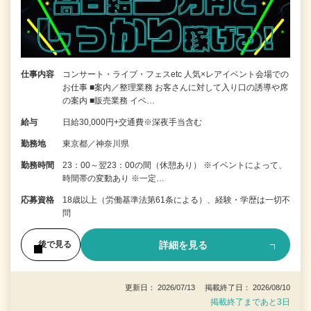
仕事内容
コンサート・ライブ・フェスetc 人気×レアイベント会場での
お仕事 ■案内／整理業務 お客さんに対して入り口の誘導や席
の案内 ■販売業務 イベ…
給与
日給30,000円+交通費※深夜手当含む
勤務地
東京都／神奈川県
勤務時間
23：00～翌23：00の間（休憩あり） ※イベントによって、
時間帯の変動あり ※一定…
応募資格
18歳以上（労働基準法第61条による）、経験・学歴は一切不
問
詳細を見る
後で見る
更新日： 2026/07/13 掲載終了日： 2026/08/10
掲載終了まであと3日