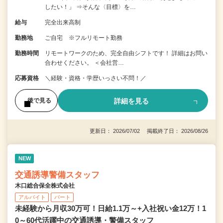
したい！」 ⇒そんな〈目標〉を…
給与
完全出来高制
勤務地
ご自宅 ※フルリモート勤務
勤務時間
リモートワークのため、完全自由シフトです！ 詳細はお問い
合わせください。 ＜会社営…
応募資格
＼経験・資格・学歴いっさい不問！／
詳細を見る
後で見る
更新日： 2026/07/02 掲載終了日： 2026/08/26
NEW
交通誘導警備スタッフ
木口総合保全株式会社
アルバイト
パート
未経験から月収30万可！日給1.1万～+入社祝い金12万！1
0～60代活躍中の交通誘導・警備スタッフ