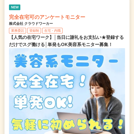
NEW
完全在宅可のアンケートモニター
株式会社 クラウドワーカー
業務委託
登録制
在宅・内職
【人気の在宅ワーク】│当日に謝礼をお支払い★登録する
だけでスグ働ける│単発もOK美容系モニター募集！