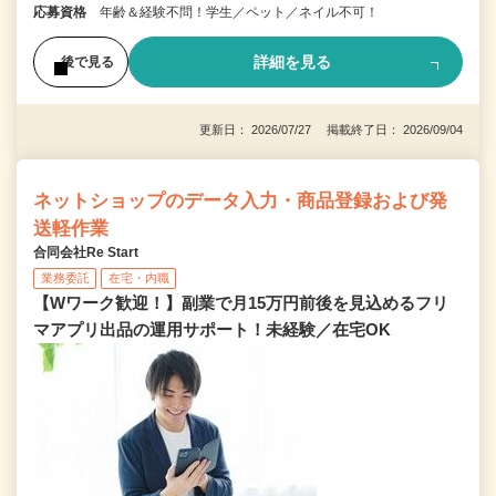
応募資格
年齢＆経験不問！学生／ペット／ネイル不可！
詳細を見る
後で見る
更新日： 2026/07/27 掲載終了日： 2026/09/04
ネットショップのデータ入力・商品登録および発
送軽作業
合同会社Re Start
業務委託
在宅・内職
【Wワーク歓迎！】副業で月15万円前後を見込めるフリ
マアプリ出品の運用サポート！未経験／在宅OK