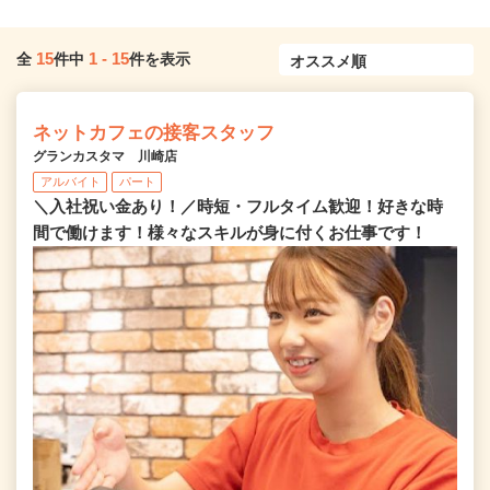
15
1
-
15
全
件中
件を表示
ネットカフェの接客スタッフ
グランカスタマ 川崎店
アルバイト
パート
＼入社祝い金あり！／時短・フルタイム歓迎！好きな時
間で働けます！様々なスキルが身に付くお仕事です！