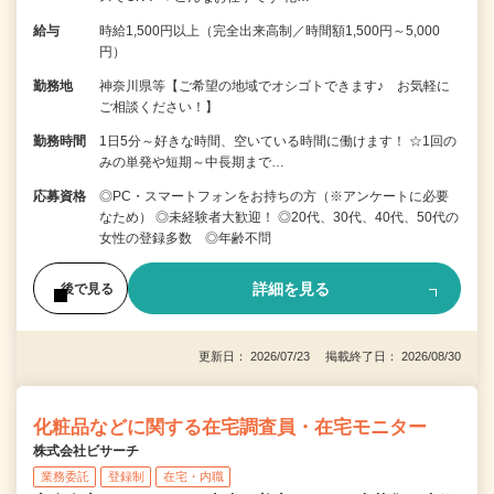
給与
時給1,500円以上（完全出来高制／時間額1,500円～5,000
円）
勤務地
神奈川県等【ご希望の地域でオシゴトできます♪ お気軽に
ご相談ください！】
勤務時間
1日5分～好きな時間、空いている時間に働けます！ ☆1回の
みの単発や短期～中長期まで…
応募資格
◎PC・スマートフォンをお持ちの方（※アンケートに必要
なため） ◎未経験者大歓迎！ ◎20代、30代、40代、50代の
女性の登録多数 ◎年齢不問
詳細を見る
後で見る
更新日： 2026/07/23 掲載終了日： 2026/08/30
化粧品などに関する在宅調査員・在宅モニター
株式会社ビサーチ
業務委託
登録制
在宅・内職