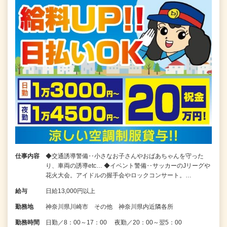
仕事内容
◆交通誘導警備‥小さなお子さんやおばあちゃんを守った
り、車両の誘導etc… ◆イベント警備‥サッカーのJリーグや
花火大会。アイドルの握手会やロックコンサート。…
給与
日給13,000円以上
勤務地
神奈川県川崎市 その他 神奈川県内近隣各所
勤務時間
日勤／8：00～17：00 夜勤／20：00～翌5：00