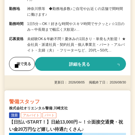
勤務地
神奈川県等 ◆勤務地多数♪ご自宅やお近くの店舗で間時間
に働けます♪
勤務時間
1日5分～OK！好きな時間やスキマ時間でサクッと♪ ☆1日の
み～中長期まで幅広く大歓迎♪…
応募資格
未経験OK＆年齢不問！夏休みの1回きり・単発も大歓迎！ ★
会社員・派遣社員・契約社員・個人事業主・パート・アルバ
イト・主婦（夫）・フリーターなど、20代～50代…
詳細を見る
後で見る
更新日： 2026/08/05 掲載終了日： 2026/08/30
警備スタッフ
株式会社オリエンタル警備 川崎支社
注目
アルバイト
パート
【日払いSTART！】日給13,000円～！☆面接交通費・祝
い金20万円など嬉しい待遇たくさん♪