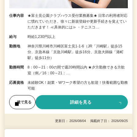
仕事内容
★富士見公園クラブハウス受付業務募集★ 日常の利用者対応
に慣れていただき、徐々に新規登録や更新手続きを覚えてい
ただきます！ ≪具体的には≫ ・テニスコ…
給与
時給1,230円以上
勤務地
神奈川県川崎市川崎区富士見1-1-6（JR「川崎駅」徒歩15
分、京急本線「京急川崎駅」徒歩16分、京急大師線「港町
駅」徒歩11分）
勤務時間
8：00～21：00の間で週20時間以内 ★夕方勤務できる方歓
迎（例／16：00～21：…
応募資格
未経験OK！副業・Wワーク希望の方も歓迎！扶養範囲な勤務
可能
詳細を見る
後で見る
更新日： 2026/08/04 掲載終了日： 2026/09/25