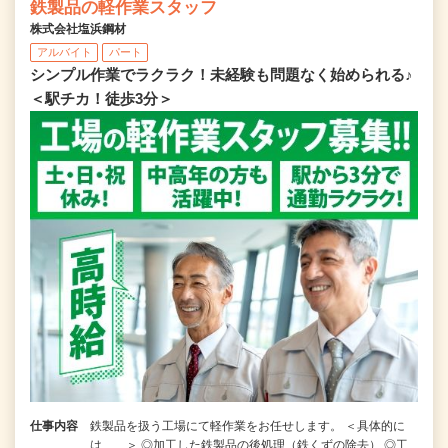
鉄製品の軽作業スタッフ
株式会社塩浜鋼材
アルバイト
パート
シンプル作業でラクラク！未経験も問題なく始められる♪
＜駅チカ！徒歩3分＞
仕事内容
鉄製品を扱う工場にて軽作業をお任せします。 ＜具体的に
は……＞ ◎加工した鉄製品の後処理（鉄くずの除去） ◎工