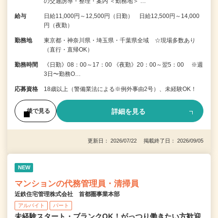
の交通誘導・整理・案内 ＜勤務地＞ …
給与
日給11,000円～12,500円（日勤） 日給12,500円～14,000
円（夜勤）
勤務地
東京都・神奈川県・埼玉県・千葉県全域 ☆現場多数あり
（直行・直帰OK）
勤務時間
《日勤》08：00～17：00 《夜勤》20：00～翌5：00 ※週
3日〜勤務O…
応募資格
18歳以上（警備業法による※例外事由2号）、未経験OK！
詳細を見る
後で見る
更新日： 2026/07/22 掲載終了日： 2026/09/05
NEW
マンションの代務管理員・清掃員
近鉄住宅管理株式会社 首都圏事業本部
アルバイト
パート
未経験スタート・ブランクOK！がっつり働きたい方歓迎