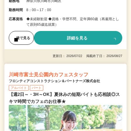
勤務地
神奈川県川崎市川崎区
勤務時間
8：00～17：00
応募資格
◆未経験歓迎 ◆資格・学歴不問、定年満60歳（再雇用とし
て原則65歳迄就業）
詳細を見る
後で見る
更新日： 2026/07/22 掲載終了日： 2026/08/27
川崎市富士見公園内カフェスタッフ
フロンティアコンストラクション＆パートナーズ株式会社
アルバイト
パート
【週2日～・3H～OK】夏休みの短期バイトも応相談◎ス
キマ時間でカフェのお仕事★