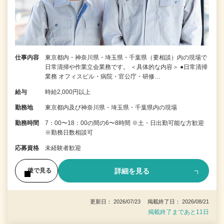
仕事内容
東京都内・神奈川県・埼玉県・千葉県（要相談）内の現場で
日常清掃や作業立会業務です。 ＜具体的な内容＞ ●日常清掃
業務 オフィスビル・病院・官公庁・研修…
給与
時給2,000円以上
勤務地
東京都内及び神奈川県・埼玉県・千葉県内の現場
勤務時間
7：00〜18：00の間の6〜8時間 ※土・日出勤可能な方歓迎
※勤務日数相談可
応募資格
未経験者歓迎
詳細を見る
後で見る
更新日： 2026/07/23 掲載終了日： 2026/08/21
掲載終了まであと11日