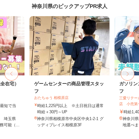
神奈川県のピックアップPR求人
完全在宅）
ゲームセンターの商品管理スタッ
ガソリン
フ
フ
おたちゅう 相模原店
三愛リテー
店 小売第
、最短で当
時給1,225円以上 ※土日祝日は通常
！
時給＋30円～UP
時給1,4
 埼玉県
神奈川県相模原市中央区中央1-2-1 グ
神奈川県
可能（...
ッディプレイス相模原3F
地選べま