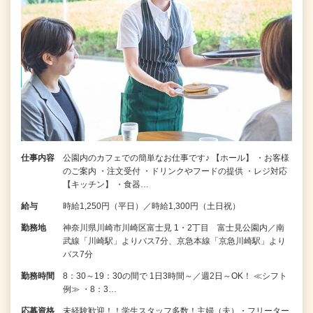
仕事内容
公園内のカフェでの簡単なお仕事です♪ 【ホール】 ・お客様
のご案内 ・注文受付 ・ドリンクやフードの提供 ・レジ対応
【キッチン】 ・食器…
給与
時給1,250円（平日）／時給1,300円（土日祝）
勤務地
神奈川県川崎市川崎区富士見 1・2丁目 富士見公園内／南
武線「川崎駅」よりバス7分、京急本線「京急川崎駅」より
バス7分
勤務時間
8：30～19：30の間で 1日3時間～／週2日～OK！ ≪シフト
例≫ ・8：3…
応募資格
未経験歓迎！！学生スタッフ多数！主婦（夫）・フリーター