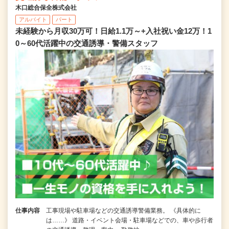
木口総合保全株式会社
アルバイト
パート
未経験から月収30万可！日給1.1万～+入社祝い金12万！1
0～60代活躍中の交通誘導・警備スタッフ
仕事内容
工事現場や駐車場などの交通誘導警備業務。 《具体的に
は……》 道路・イベント会場・駐車場などでの、車や歩行者