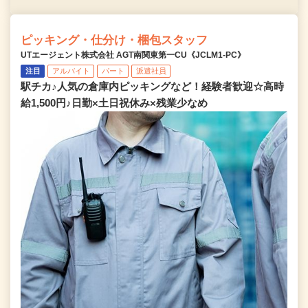
ピッキング・仕分け・梱包スタッフ
UTエージェント株式会社 AGT南関東第一CU《JCLM1-PC》
注目
アルバイト
パート
派遣社員
駅チカ♪人気の倉庫内ピッキングなど！経験者歓迎☆高時
給1,500円♪日勤×土日祝休み×残業少なめ