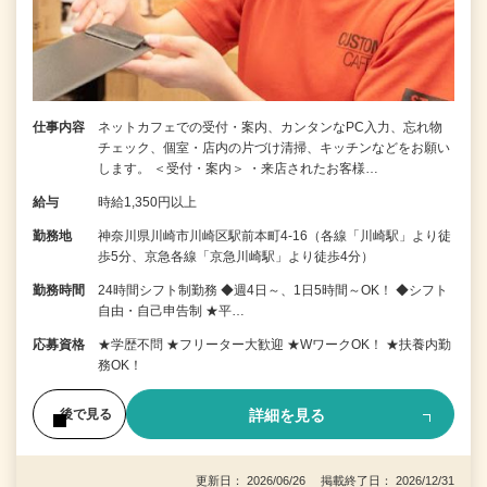
仕事内容
ネットカフェでの受付・案内、カンタンなPC入力、忘れ物
チェック、個室・店内の片づけ清掃、キッチンなどをお願い
します。 ＜受付・案内＞ ・来店されたお客様…
給与
時給1,350円以上
勤務地
神奈川県川崎市川崎区駅前本町4-16（各線「川崎駅」より徒
歩5分、京急各線「京急川崎駅」より徒歩4分）
勤務時間
24時間シフト制勤務 ◆週4日～、1日5時間～OK！ ◆シフト
自由・自己申告制 ★平…
応募資格
★学歴不問 ★フリーター大歓迎 ★WワークOK！ ★扶養内勤
務OK！
詳細を見る
後で見る
更新日： 2026/06/26 掲載終了日： 2026/12/31