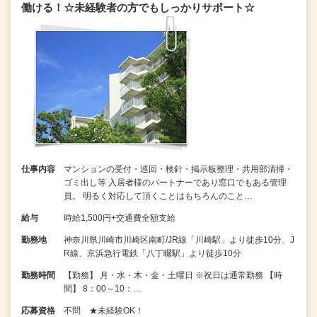
働ける！☆未経験者の方でもしっかりサポート☆
仕事内容
マンションの受付・巡回・検針・掲示板整理・共用部清掃・
ゴミ出し等 入居者様のパートナーであり窓口でもある管理
員。 明るく対応して頂くことはもちろんのこと…
給与
時給1,500円+交通費全額支給
勤務地
神奈川県川崎市川崎区南町/JR線「川崎駅」より徒歩10分、J
R線、京浜急行電鉄「八丁畷駅」より徒歩10分
勤務時間
【勤務】 月・水・木・金・土曜日 ※祝日は通常勤務 【時
間】 8：00～10：…
応募資格
不問 ★未経験OK！