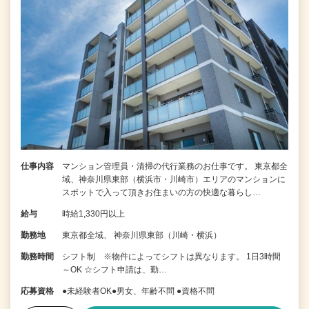
仕事内容
マンション管理員・清掃の代行業務のお仕事です。 東京都全
域、神奈川県東部（横浜市・川崎市）エリアのマンションに
スポットで入って頂きお住まいの方の快適な暮らし…
給与
時給1,330円以上
勤務地
東京都全域、 神奈川県東部（川崎・横浜）
勤務時間
シフト制 ※物件によってシフトは異なります。 1日3時間
～OK ☆シフト申請は、勤…
応募資格
●未経験者OK●男女、年齢不問 ●資格不問