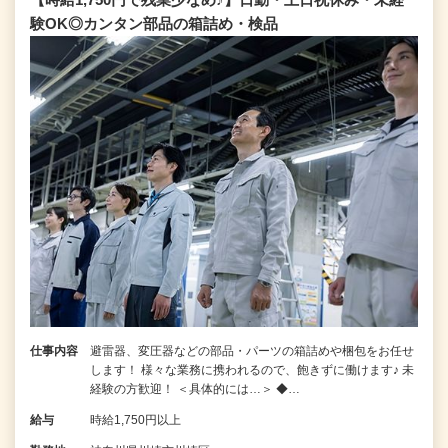
験OK◎カンタン部品の箱詰め・検品
仕事内容
避雷器、変圧器などの部品・パーツの箱詰めや梱包をお任せ
します！ 様々な業務に携われるので、飽きずに働けます♪ 未
経験の方歓迎！ ＜具体的には…＞ ◆…
給与
時給1,750円以上