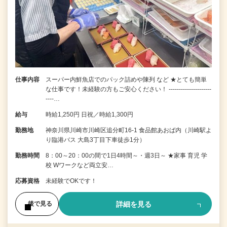
仕事内容
スーパー内鮮魚店でのパック詰めや陳列 など ★とても簡単
な仕事です！未経験の方もご安心ください！ ---------------------
----…
給与
時給1,250円 日祝／時給1,300円
勤務地
神奈川県川崎市川崎区追分町16-1 食品館あおば内（川崎駅よ
り臨港バス 大島3丁目下車徒歩1分）
勤務時間
8：00～20：00の間で1日4時間～・週3日～ ★家事 育児 学
校 Wワークなど両立安…
応募資格
未経験でOKです！
詳細を見る
後で見る