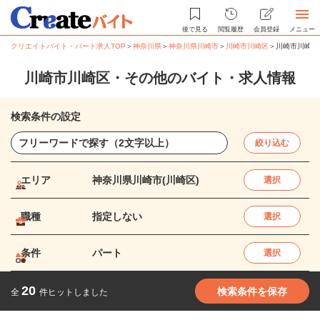
後で見る
閲覧履歴
会員登録
メニュー
クリエイトバイト・パート求人TOP
＞
神奈川県
＞
神奈川県川崎市
＞
川崎市川崎区
＞
川崎市川崎区
川崎市川崎区・その他のバイト・求人情報
検索条件の設定
絞り込む
エリア
神奈川県川崎市(川崎区)
選択
職種
指定しない
選択
条件
パート
選択
20
検索条件を保存
全
件ヒットしました