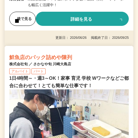
も幅広く活躍中！
詳細を見る
後で見る
更新日： 2026/06/26 掲載終了日： 2026/09/25
鮮魚店のパック詰めや陳列
株式会社旬 ／ さかなや旬 川崎大島店
アルバイト
パート
1日4時間～・週3～OK！家事 育児 学校 Wワークなどご都
合に合わせて！とても簡単な仕事です！