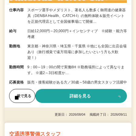
仕事内容
スポーツ選手やメダリスト、著名人も数多く御用達の健康器
具（DENBA Health、CATCH-I）の無料体験＆販売イベント
を正規代理店として全国催事場にて開催…
給与
日給12,000円～20,000円＋インセンティブ ※経験・能力等
考慮
勤務地
東京都・神奈川県・埼玉県・千葉県 ※他にも全国に出店会場
あり（旅行感覚で遠方現場に参加したいという方も大歓
迎！）
勤務時間
9：00～19：00の間で実働8H ※勤務場所によって異なりま
す。 ※週2～3日程度か…
応募資格
販売・接客経験がある方／30歳～58歳の男女スタッフ活躍中
詳細を見る
後で見る
更新日： 2026/08/04 掲載終了日： 2026/09/11
交通誘導警備スタッフ