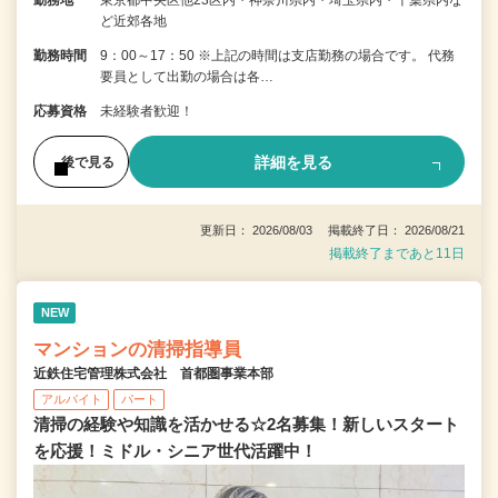
勤務地
東京都中央区他23区内・神奈川県内・埼玉県内・千葉県内な
ど近郊各地
勤務時間
9：00～17：50 ※上記の時間は支店勤務の場合です。 代務
要員として出勤の場合は各…
応募資格
未経験者歓迎！
詳細を見る
後で見る
更新日： 2026/08/03 掲載終了日： 2026/08/21
掲載終了まであと11日
NEW
マンションの清掃指導員
近鉄住宅管理株式会社 首都圏事業本部
アルバイト
パート
清掃の経験や知識を活かせる☆2名募集！新しいスタート
を応援！ミドル・シニア世代活躍中！