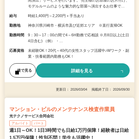
間演出」サービスを行います。 売主様のお部屋のお片付け、
モデルルームのような魅力的な部屋へ演出するお仕事で…
給与
時給1,400円～2,200円＋手当あり
勤務地
神奈川県川崎市・横浜市及び近郊エリア ※直行直帰OK
勤務時間
9：30～17：00の間で4～6H勤務で応相談 ※月8日以上(土日
4日含む) （例） ・…
応募資格
未経験OK！20代～40代の女性スタッフ活躍中♪Wワーク・副
業・扶養範囲内勤務もOK！
詳細を見る
後で見る
更新日： 2026/03/04 掲載終了日： 2026/09/30
マンション・ビルのメンテナンス検査作業員
光テクノサービス合同会社
アルバイト
パート
週1日～OK！1日3時間でも日給1万円保障！経験者は日給
1.5万円保障！性別不問！学生も活躍中！