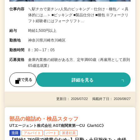
仕事内容
＼駅チカで楽チン♪人気のピッキング・仕分け・梱包／ ＜具
体的には…＞ ■ピッキング ■製品仕分け ■梱包 ※フォークリ
フト経験者にはフォークリフト…
給与
時給1,500円以上
勤務地
神奈川県川崎市川崎区
勤務時間
8：30～17：05
応募資格
倉庫内業務の経験がある方、定年満60歳（再雇用として原則
65歳迄就業）
詳細を見る
後で見る
更新日： 2026/07/22 掲載終了日： 2026/08/27
部品の箱詰め・検品スタッフ
UTエージェント株式会社 AGT南関東第一CU《Jarh1C》
注目
アルバイト
パート
派遣社員
【時給1,750円で残業少なめ♪】日勤・土日祝休み・未経