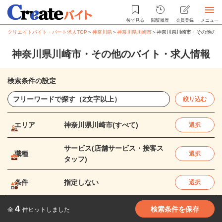
後で見る
閲覧履歴
会員登録
メニュー
クリエイトバイト・パート求人TOP
＞
神奈川県
＞
神奈川県川崎市
＞
神奈川県川崎市・その他のバ
神奈川県川崎市・その他のバイト・求人情報
検索条件の設定
絞り込む
エリア
神奈川県川崎市(すべて)
選択
サービス(店舗サービス・接客ス
職種
選択
タッフ)
条件
指定しない
選択
4
検索条件を保存
全
件ヒットしました