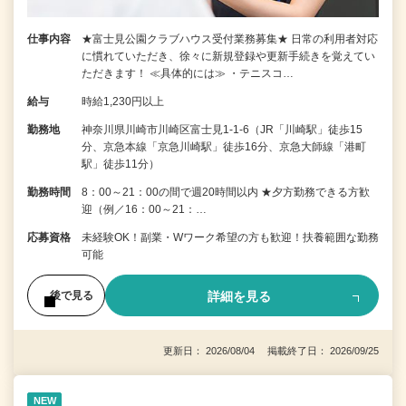
仕事内容
★富士見公園クラブハウス受付業務募集★ 日常の利用者対応
に慣れていただき、徐々に新規登録や更新手続きを覚えてい
ただきます！ ≪具体的には≫ ・テニスコ…
給与
時給1,230円以上
勤務地
神奈川県川崎市川崎区富士見1-1-6（JR「川崎駅」徒歩15
分、京急本線「京急川崎駅」徒歩16分、京急大師線「港町
駅」徒歩11分）
勤務時間
8：00～21：00の間で週20時間以内 ★夕方勤務できる方歓
迎（例／16：00～21：…
応募資格
未経験OK！副業・Wワーク希望の方も歓迎！扶養範囲な勤務
可能
詳細を見る
後で見る
更新日： 2026/08/04 掲載終了日： 2026/09/25
NEW