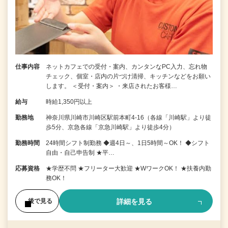
仕事内容
ネットカフェでの受付・案内、カンタンなPC入力、忘れ物
チェック、個室・店内の片づけ清掃、キッチンなどをお願い
します。 ＜受付・案内＞ ・来店されたお客様…
給与
時給1,350円以上
勤務地
神奈川県川崎市川崎区駅前本町4-16（各線「川崎駅」より徒
歩5分、京急各線「京急川崎駅」より徒歩4分）
勤務時間
24時間シフト制勤務 ◆週4日～、1日5時間～OK！ ◆シフト
自由・自己申告制 ★平…
応募資格
★学歴不問 ★フリーター大歓迎 ★WワークOK！ ★扶養内勤
務OK！
詳細を見る
後で見る