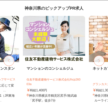
神奈川県のピックアップPR求人
リンスタン
マンションのコンシェルジュ
ネットカ
ルフサービス
住友不動産建物サービス株式会社/hcp260
03a
グランカス
力に応じて変
...
時給1,400円
時給1,3
1（JR東海
神奈川県横浜市鶴見区尻手/南武線
神奈川県
.
「尻手駅」徒歩7分
ルーライ