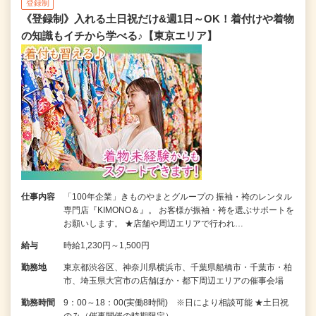
登録制
《登録制》入れる土日祝だけ&週1日～OK！着付けや着物
の知識もイチから学べる♪【東京エリア】
仕事内容
「100年企業」きものやまとグループの 振袖・袴のレンタル
専門店『KIMONO＆』。 お客様が振袖・袴を選ぶサポートを
お願いします。 ★店舗や周辺エリアで行われ…
給与
時給1,230円～1,500円
勤務地
東京都渋谷区、神奈川県横浜市、千葉県船橋市・千葉市・柏
市、埼玉県大宮市の店舗ほか・都下周辺エリアの催事会場
勤務時間
9：00～18：00(実働8時間) ※日により相談可能 ★土日祝
のみ（催事開催の時期限定）…