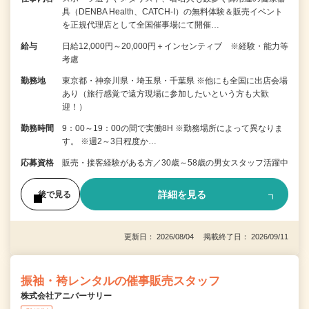
具（DENBA Health、CATCH-I）の無料体験＆販売イベント
を正規代理店として全国催事場にて開催…
給与
日給12,000円～20,000円＋インセンティブ ※経験・能力等
考慮
勤務地
東京都・神奈川県・埼玉県・千葉県 ※他にも全国に出店会場
あり（旅行感覚で遠方現場に参加したいという方も大歓
迎！）
勤務時間
9：00～19：00の間で実働8H ※勤務場所によって異なりま
す。 ※週2～3日程度か…
応募資格
販売・接客経験がある方／30歳～58歳の男女スタッフ活躍中
詳細を見る
後で見る
更新日： 2026/08/04 掲載終了日： 2026/09/11
振袖・袴レンタルの催事販売スタッフ
株式会社アニバーサリー