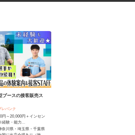
験型ブースの接客販売ス
工場の事務所・共用部清掃スタ
ッフ
 プレバンク
株式会社センシアリンク 【毎日興業グ
ループ】
,000円～20,000円＋インセン
※経験・能力...
時給1,230円