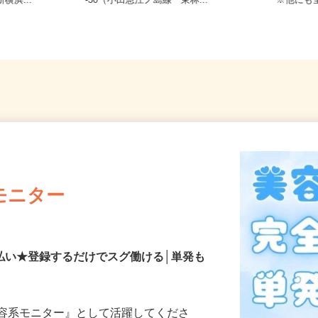
辺町/横浜線
神奈川県相模原市南区東林間6丁目17
東京都
横浜...
-30（小田急江ノ島線「東林...
※他に
モニター
払い★登録するだけでスグ働ける│単発も