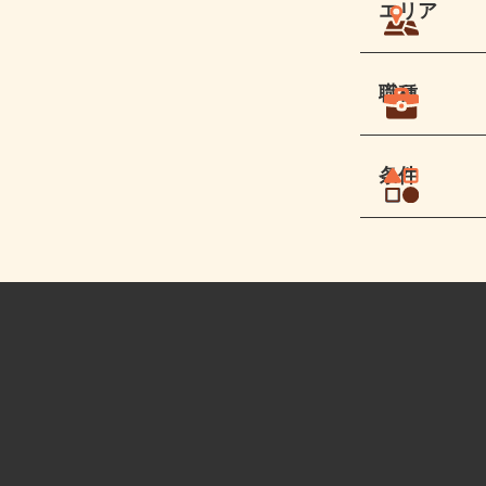
エリア
職種
条件