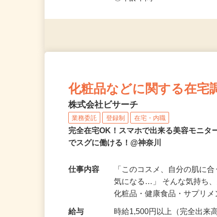
◎未経験者大歓迎！ ◎20代
◎年齢不問
化粧品などに関する在宅
株式会社ビサーチ
業務委託
登録制
在宅・内職
完全在宅OK！スマホで出来る美容モニタ
でスグに働ける！@神奈川
仕事内容
「このコスメ、自分の肌に
気になる…」 そんな気持ち