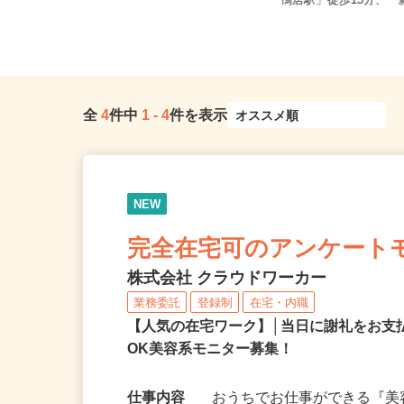
東京都・神奈川県・埼玉県・千葉県
神奈川県横浜市都筑区池
※他にも全国に出店会場あり（旅...
「鴨居駅」徒歩15分、「新
全
4
件中
1
-
4
件を表示
NEW
完全在宅可のアンケート
株式会社 クラウドワーカー
業務委託
登録制
在宅・内職
【人気の在宅ワーク】│当日に謝礼をお支
OK美容系モニター募集！