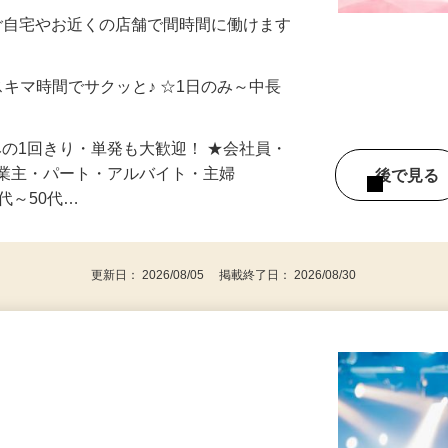
メン…
制／時間額1,500円～5,000円）
ご自宅やお近くの店舗で間時間に働けます
スキマ時間でサクッと♪ ☆1日のみ～中長
みの1回きり・単発も大歓迎！ ★会社員・
事業主・パート・アルバイト・主婦
後で見
代～50代…
更新日： 2026/08/05 掲載終了日： 2026/08/30