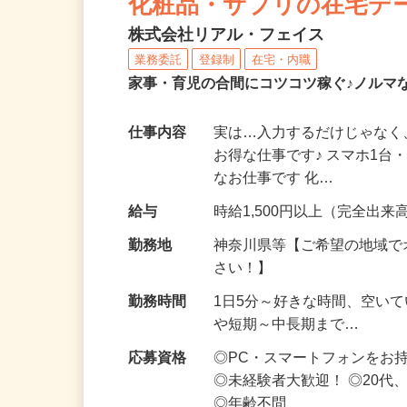
化粧品・サプリの在宅デ
株式会社リアル・フェイス
業務委託
登録制
在宅・内職
家事・育児の合間にコツコツ稼ぐ♪ノルマ
仕事内容
実は…入力するだけじゃなく
お得な仕事です♪ スマホ1台
なお仕事です 化…
給与
時給1,500円以上（完全出来高
勤務地
神奈川県等【ご希望の地域で
さい！】
勤務時間
1日5分～好きな時間、空い
や短期～中長期まで…
応募資格
◎PC・スマートフォンをお