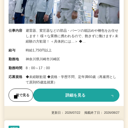
仕事内容
避雷器、変圧器などの部品・パーツの箱詰めや梱包をお任せ
します！ 様々な業務に携われるので、飽きずに働けます♪ 未
経験の方歓迎！ ＜具体的には…＞ ◆…
給与
時給1,750円以上
勤務地
神奈川県川崎市川崎区
勤務時間
8：00～17：00
応募資格
◆未経験歓迎 ◆資格・学歴不問、定年満60歳（再雇用とし
て原則65歳迄就業）
詳細を見る
後で見る
更新日： 2026/07/22 掲載終了日： 2026/08/27