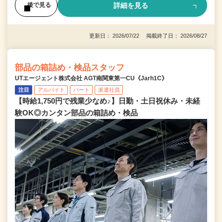
詳細を見る
後で見る
更新日： 2026/07/22 掲載終了日： 2026/08/27
部品の箱詰め・検品スタッフ
UTエージェント株式会社 AGT南関東第一CU《Jarh1C》
注目
アルバイト
パート
派遣社員
【時給1,750円で残業少なめ♪】日勤・土日祝休み・未経
験OK◎カンタン部品の箱詰め・検品