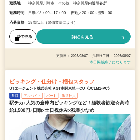
勤務地
神奈川県川崎市 その他 神奈川県内近隣各所
勤務時間
日勤／8：00～17：00 夜勤／20：00～翌5：00
応募資格
18歳以上（警備業法により）
詳細を見る
後で見る
更新日： 2026/08/07 掲載終了日： 2026/08/07
本日掲載終了になります
ピッキング・仕分け・梱包スタッフ
UTエージェント株式会社 AGT南関東第一CU《JCLM1-PC》
注目
アルバイト
パート
派遣社員
駅チカ♪人気の倉庫内ピッキングなど！経験者歓迎☆高時
給1,500円♪日勤×土日祝休み×残業少なめ