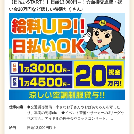
【日払いSTART！】日給13,000円～！☆面接交通費・祝
い金20万円など嬉しい待遇たくさん♪
仕事内容
◆交通誘導警備‥小さなお子さんやおばあちゃんを守った
り、車両の誘導etc… ◆イベント警備‥サッカーのJリーグや
花火大会。アイドルの握手会やロックコンサート。…
給与
日給13,000円以上