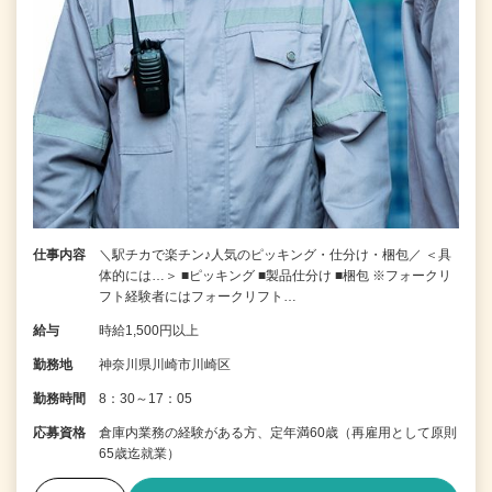
仕事内容
＼駅チカで楽チン♪人気のピッキング・仕分け・梱包／ ＜具
体的には…＞ ■ピッキング ■製品仕分け ■梱包 ※フォークリ
フト経験者にはフォークリフト…
給与
時給1,500円以上
勤務地
神奈川県川崎市川崎区
勤務時間
8：30～17：05
応募資格
倉庫内業務の経験がある方、定年満60歳（再雇用として原則
65歳迄就業）