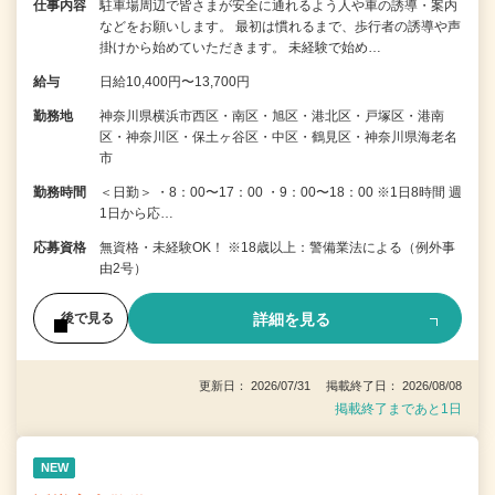
仕事内容
駐車場周辺で皆さまが安全に通れるよう人や車の誘導・案内
などをお願いします。 最初は慣れるまで、歩行者の誘導や声
掛けから始めていただきます。 未経験で始め…
給与
日給10,400円〜13,700円
勤務地
神奈川県横浜市西区・南区・旭区・港北区・戸塚区・港南
区・神奈川区・保土ヶ谷区・中区・鶴見区・神奈川県海老名
市
勤務時間
＜日勤＞ ・8：00〜17：00 ・9：00〜18：00 ※1日8時間 週
1日から応…
応募資格
無資格・未経験OK！ ※18歳以上：警備業法による（例外事
由2号）
詳細を見る
後で見る
更新日： 2026/07/31 掲載終了日： 2026/08/08
掲載終了まであと1日
NEW