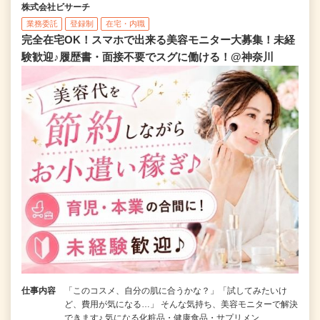
株式会社ビサーチ
業務委託
登録制
在宅・内職
完全在宅OK！スマホで出来る美容モニター大募集！未経
験歓迎♪履歴書・面接不要でスグに働ける！@神奈川
仕事内容
「このコスメ、自分の肌に合うかな？」「試してみたいけ
ど、費用が気になる…」 そんな気持ち、美容モニターで解決
できます♪ 気になる化粧品・健康食品・サプリメン…