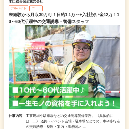
木口総合保全株式会社
アルバイト
パート
未経験から月収30万可！日給1.1万～+入社祝い金12万！1
0～60代活躍中の交通誘導・警備スタッフ
仕事内容
工事現場や駐車場などの交通誘導警備業務。 《具体的に
は……》 道路・イベント会場・駐車場などでの、車や歩行者
の交通誘導・整理・案内 ＜勤務地＞ …