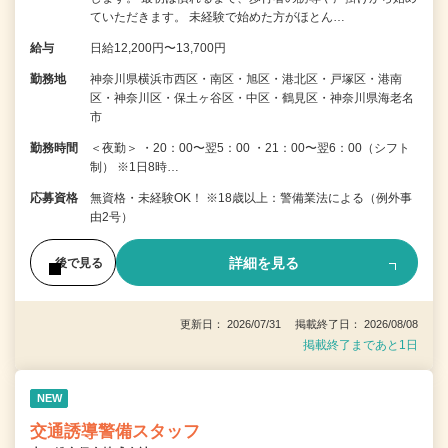
ていただきます。 未経験で始めた方がほとん…
給与
日給12,200円〜13,700円
勤務地
神奈川県横浜市西区・南区・旭区・港北区・戸塚区・港南
区・神奈川区・保土ヶ谷区・中区・鶴見区・神奈川県海老名
市
勤務時間
＜夜勤＞ ・20：00〜翌5：00 ・21：00〜翌6：00（シフト
制） ※1日8時…
応募資格
無資格・未経験OK！ ※18歳以上：警備業法による（例外事
由2号）
詳細を見る
後で見る
更新日： 2026/07/31 掲載終了日： 2026/08/08
掲載終了まであと1日
NEW
交通誘導警備スタッフ