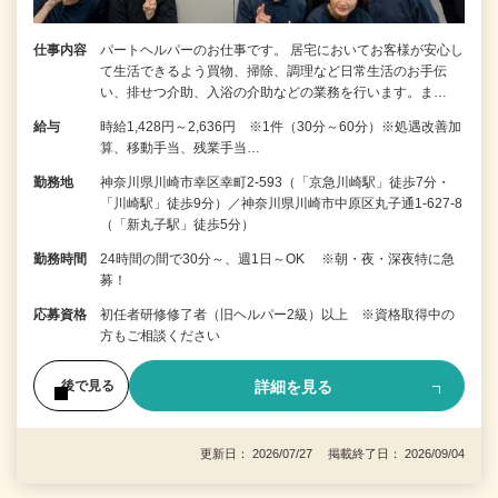
仕事内容
パートヘルパーのお仕事です。 居宅においてお客様が安心し
て生活できるよう買物、掃除、調理など日常生活のお手伝
い、排せつ介助、入浴の介助などの業務を行います。ま…
給与
時給1,428円～2,636円 ※1件（30分～60分）※処遇改善加
算、移動手当、残業手当…
勤務地
神奈川県川崎市幸区幸町2-593（「京急川崎駅」徒歩7分・
「川崎駅」徒歩9分）／神奈川県川崎市中原区丸子通1-627-8
（「新丸子駅」徒歩5分）
勤務時間
24時間の間で30分～、週1日～OK ※朝・夜・深夜特に急
募！
応募資格
初任者研修修了者（旧ヘルパー2級）以上 ※資格取得中の
方もご相談ください
詳細を見る
後で見る
更新日： 2026/07/27 掲載終了日： 2026/09/04