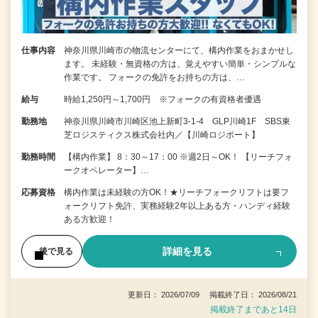
仕事内容
神奈川県川崎市の物流センターにて、構内作業をおまかせし
ます。 未経験・無資格の方は、覚えやすい簡単・シンプルな
作業です。 フォークの免許をお持ちの方は、…
給与
時給1,250円～1,700円 ※フォークの有資格者優遇
勤務地
神奈川県川崎市川崎区池上新町3-1-4 GLP川崎1F SBS東
芝ロジスティクス株式会社内／【川崎ロジポート】
勤務時間
【構内作業】 8：30～17：00 ※週2日～OK！ 【リーチフォ
ークオペレーター】…
応募資格
構内作業は未経験の方OK！★リーチフォークリフトは要フ
ォークリフト免許、実務経験2年以上ある方・ハンディ経験
ある方歓迎！
詳細を見る
後で見る
更新日： 2026/07/09 掲載終了日： 2026/08/21
掲載終了まであと14日