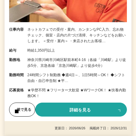
仕事内容
ネットカフェでの受付・案内、カンタンなPC入力、忘れ物
チェック、個室・店内の片づけ清掃、キッチンなどをお願い
します。 ＜受付・案内＞ ・来店されたお客様…
給与
時給1,350円以上
勤務地
神奈川県川崎市川崎区駅前本町4-16（各線「川崎駅」より徒
歩5分、京急各線「京急川崎駅」より徒歩4分）
勤務時間
24時間シフト制勤務 ◆週4日～、1日5時間～OK！ ◆シフト
自由・自己申告制 ★平…
応募資格
★学歴不問 ★フリーター大歓迎 ★WワークOK！ ★扶養内勤
務OK！
詳細を見る
後で見る
更新日： 2026/06/26 掲載終了日： 2026/12/31