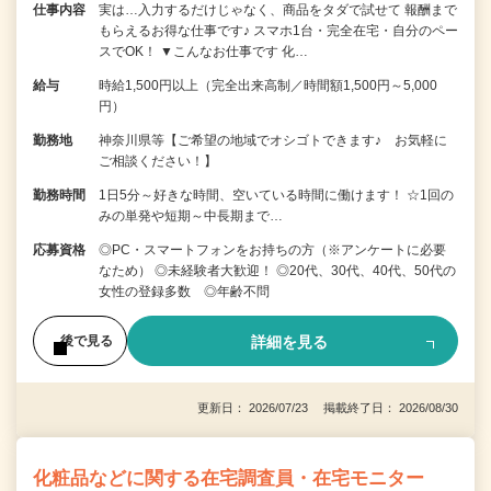
仕事内容
実は…入力するだけじゃなく、商品をタダで試せて 報酬まで
もらえるお得な仕事です♪ スマホ1台・完全在宅・自分のペー
スでOK！ ▼こんなお仕事です 化…
給与
時給1,500円以上（完全出来高制／時間額1,500円～5,000
円）
勤務地
神奈川県等【ご希望の地域でオシゴトできます♪ お気軽に
ご相談ください！】
勤務時間
1日5分～好きな時間、空いている時間に働けます！ ☆1回の
みの単発や短期～中長期まで…
応募資格
◎PC・スマートフォンをお持ちの方（※アンケートに必要
なため） ◎未経験者大歓迎！ ◎20代、30代、40代、50代の
女性の登録多数 ◎年齢不問
詳細を見る
後で見る
更新日： 2026/07/23 掲載終了日： 2026/08/30
化粧品などに関する在宅調査員・在宅モニター