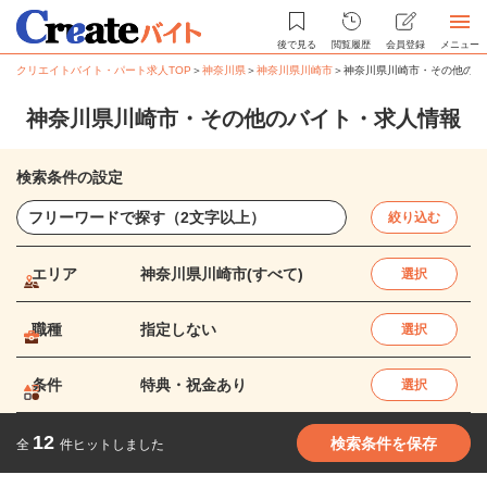
後で見る
閲覧履歴
会員登録
メニュー
クリエイトバイト・パート求人TOP
＞
神奈川県
＞
神奈川県川崎市
＞
神奈川県川崎市・その他のバ
神奈川県川崎市・その他のバイト・求人情報
検索条件の設定
絞り込む
エリア
神奈川県川崎市(すべて)
選択
職種
指定しない
選択
条件
特典・祝金あり
選択
12
検索条件を保存
全
件ヒットしました