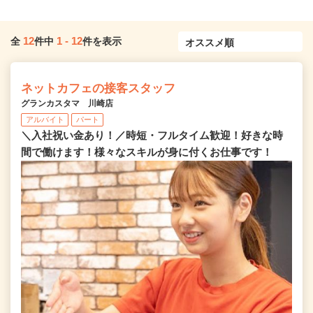
12
1
-
12
全
件中
件を表示
ネットカフェの接客スタッフ
グランカスタマ 川崎店
アルバイト
パート
＼入社祝い金あり！／時短・フルタイム歓迎！好きな時
間で働けます！様々なスキルが身に付くお仕事です！