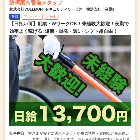
誘導案内警備スタッフ
株式会社VOLLMONTセキュリティサービス 横浜支社（夜勤）
注目
アルバイト
パート
【日払い可】副業・WワークOK！未経験大歓迎！夜勤で
効率よく稼げる♪短期・単発・週1・シフト超自由！
仕事内容
皆さまが安全に通れるよう人や車の誘導・案内などをお願い
します。 最初は慣れるまで、歩行者の誘導や声掛けから始め