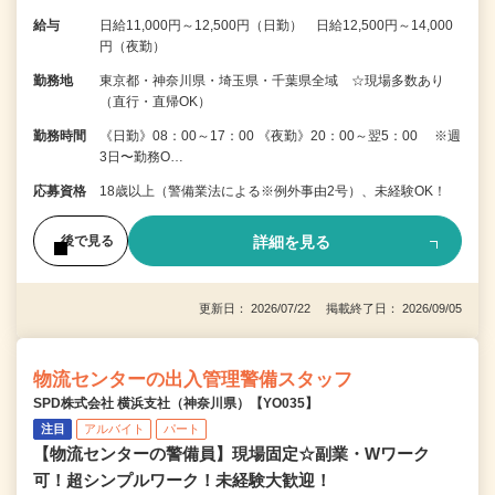
給与
日給11,000円～12,500円（日勤） 日給12,500円～14,000
円（夜勤）
勤務地
東京都・神奈川県・埼玉県・千葉県全域 ☆現場多数あり
（直行・直帰OK）
勤務時間
《日勤》08：00～17：00 《夜勤》20：00～翌5：00 ※週
3日〜勤務O…
応募資格
18歳以上（警備業法による※例外事由2号）、未経験OK！
詳細を見る
後で見る
更新日： 2026/07/22 掲載終了日： 2026/09/05
物流センターの出入管理警備スタッフ
SPD株式会社 横浜支社（神奈川県）【YO035】
注目
アルバイト
パート
【物流センターの警備員】現場固定☆副業・Wワーク
可！超シンプルワーク！未経験大歓迎！