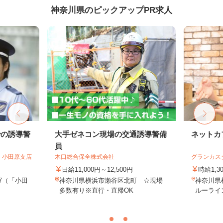
神奈川県のピックアップPR求人
での誘導警
大手ゼネコン現場の交通誘導警備
ネットカ
員
 小田原支店
木口総合保全株式会社
グランカス
日給11,000円～12,500円
時給1,3
-7（「小田
神奈川県横浜市瀬谷区北町 ☆現場
神奈川県
多数有り※直行・直帰OK
ルーライ