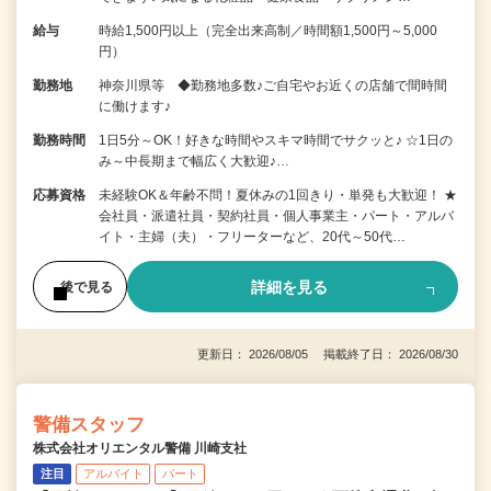
給与
時給1,500円以上（完全出来高制／時間額1,500円～5,000
円）
勤務地
神奈川県等 ◆勤務地多数♪ご自宅やお近くの店舗で間時間
に働けます♪
勤務時間
1日5分～OK！好きな時間やスキマ時間でサクッと♪ ☆1日の
み～中長期まで幅広く大歓迎♪…
応募資格
未経験OK＆年齢不問！夏休みの1回きり・単発も大歓迎！ ★
会社員・派遣社員・契約社員・個人事業主・パート・アルバ
イト・主婦（夫）・フリーターなど、20代～50代…
詳細を見る
後で見る
更新日： 2026/08/05 掲載終了日： 2026/08/30
警備スタッフ
株式会社オリエンタル警備 川崎支社
注目
アルバイト
パート