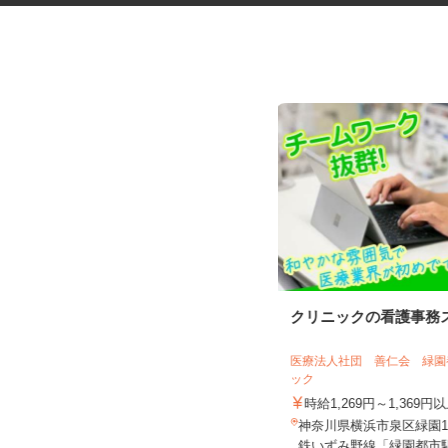
Amazon相模湖の共用部清掃スタ
クリニックの看護事務
ッフ
株式会社 エヌエル ［総合ビルメンテ
医療法人社団 善仁会 緑
ナンス］
ック
時給1,300円
時給1,269円～1,369円
神奈川県相模原市中央区田名字白雨
神奈川県横浜市泉区緑園1-