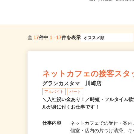
台3532-10 ★車通勤可
鉄いずみ野線「緑園都市駅
全
17
件中
1
-
17
件を表示
ネットカフェの接客スタ
グランカスタマ 川崎店
アルバイト
パート
＼入社祝い金あり！／時短・フルタイム
ルが身に付くお仕事です！
仕事内容
ネットカフェでの受付・案内