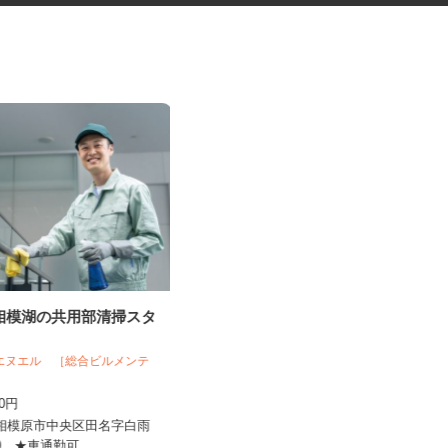
zon相模湖の共用部清掃スタ
クリニックの看護事務スタッフ
 エヌエル ［総合ビルメンテ
医療法人社団 善仁会 緑園都市クリニ
ック
300円
時給1,269円～1,369円以上
県相模原市中央区田名字白雨
神奈川県横浜市泉区緑園1-16-1（相