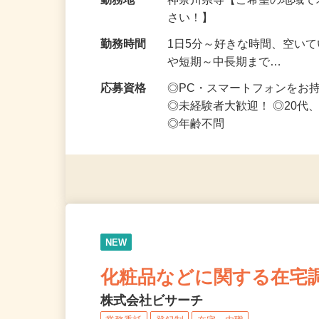
給与
時給1,500円以上（完全出来高
勤務地
神奈川県等【ご希望の地域で
さい！】
勤務時間
1日5分～好きな時間、空い
や短期～中長期まで…
応募資格
◎PC・スマートフォンをお
◎未経験者大歓迎！ ◎20代
◎年齢不問
NEW
化粧品などに関する在宅