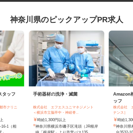
神奈川県のピックアップPR求人
スタッフ
手術器材の洗浄・滅菌
Ama
ッフ
園都市クリニ
株式会社 エフエスユニマネジメント
株式会社
＜横浜市立脳卒中・神経脊...
ナンス］
以上
時給1,300円以上
時給1,
16-1（相
神奈川県横浜市磯子区滝頭（JR根岸
神奈川