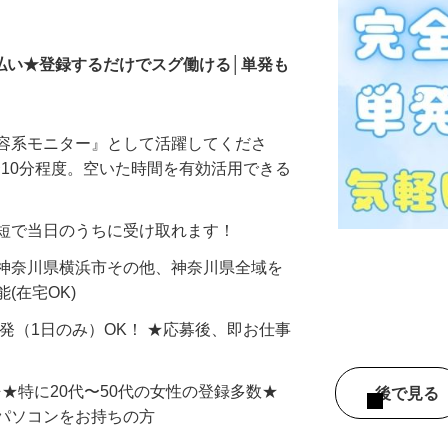
モニター
払い★登録するだけでスグ働ける│単発も
美容系モニター』として活躍してくださ
分〜10分程度。空いた時間を有効活用できる
最短で当日のうちに受け取れます！
 神奈川県横浜市その他、神奈川県全域を
(在宅OK)
単発（1日のみ）OK！ ★応募後、即お仕事
⇒★特に20代〜50代の女性の登録多数★
後で見