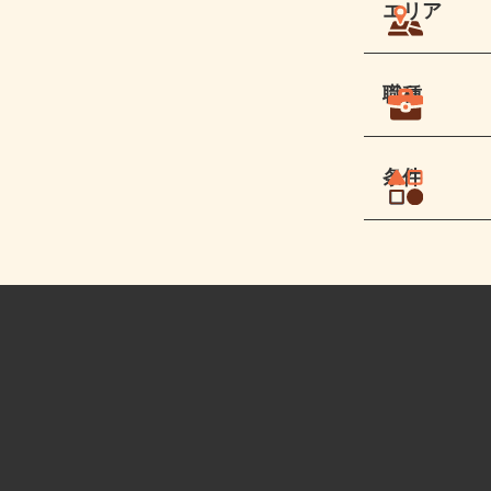
エリア
職種
条件