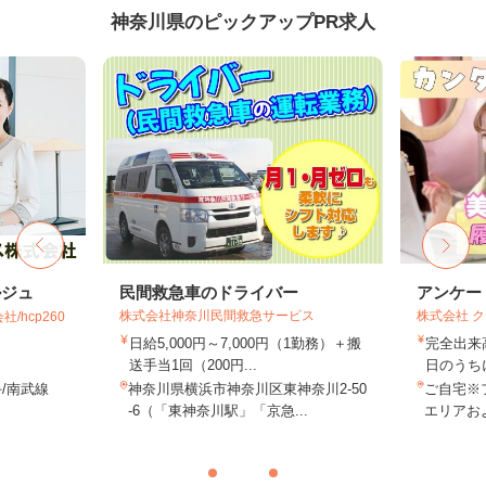
神奈川県のピックアップPR求人
ルジュ
民間救急車のドライバー
アンケー
株式会社神奈川民間救急サービス
株式会社 
hcp260
日給5,000円～7,000円（1勤務）＋搬
完全出来
送手当1回（200円...
日のうち
/南武線
神奈川県横浜市神奈川区東神奈川2-50
ご自宅※
-6（「東神奈川駅」「京急...
エリアお