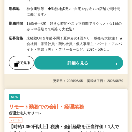
勤務地
神奈川県等 ◆勤務地多数♪ご自宅やお近くの店舗で間時間
に働けます♪
勤務時間
1日5分～OK！好きな時間やスキマ時間でサクッと♪ ☆1日の
み～中長期まで幅広く大歓迎♪…
応募資格
未経験OK＆年齢不問！夏休みの1回きり・単発も大歓迎！ ★
会社員・派遣社員・契約社員・個人事業主・パート・アルバ
イト・主婦（夫）・フリーターなど、20代～50代…
詳細を見る
後で見る
更新日： 2026/08/05 掲載終了日： 2026/08/30
NEW
リモート勤務での会計・経理業務
税理士法人 サリーレ
パート
【時給1,350円以上】税務・会計経験を正当評価！1⼈で