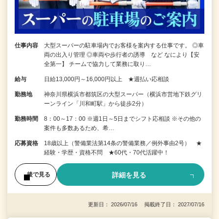
仕事内容
大型スーパーの駐車場内でお客様を案内する仕事です。 ◎車
両の出入り管理 ◎車両や歩行者の誘導 など なにより【安
全第一】 チームで協力して業務に取り…
給与
日給13,000円～16,000円以上 ★週払い応相談
勤務地
神奈川県横浜市都筑区の大型スーパー（横浜市営地下鉄グリ
ーンライン「川和町駅」から徒歩2分）
勤務時間
8：00～17：00 ※週1日～5日までシフト応相談 ※その他の
案件も多数あるため、希…
応募資格
18歳以上（警備業法第14条の警備業務／例外事由2号） ★
経験・学歴・資格不問 ★60代・70代活躍中！
詳細を見る
後で見る
更新日： 2026/07/16 掲載終了日： 2027/07/16