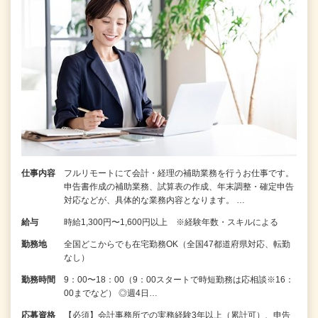
仕事内容
フルリモートにて会計・経理の補助業務を行うお仕事です。
申告書作成の補助業務、試算表の作成、年末調整・確定申告
対応などが、具体的な業務内容となります。 …
給与
時給1,300円〜1,600円以上 ※経験年数・スキルによる
勤務地
全国どこからでも在宅勤務OK（全国47都道府県対応、転勤
なし）
勤務時間
9：00〜18：00（9：00スタートで時短勤務は応相談※16：
00までなど） ◎週4日…
応募資格
【必須】会計事務所での実務経験3年以上（累計可）、申告