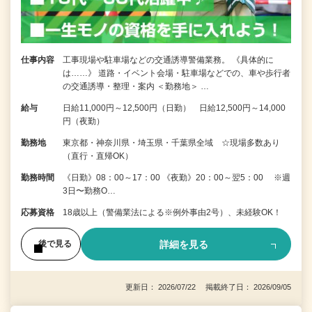
仕事内容
工事現場や駐車場などの交通誘導警備業務。 《具体的に
は……》 道路・イベント会場・駐車場などでの、車や歩行者
の交通誘導・整理・案内 ＜勤務地＞ …
給与
日給11,000円～12,500円（日勤） 日給12,500円～14,000
円（夜勤）
勤務地
東京都・神奈川県・埼玉県・千葉県全域 ☆現場多数あり
（直行・直帰OK）
勤務時間
《日勤》08：00～17：00 《夜勤》20：00～翌5：00 ※週
3日〜勤務O…
応募資格
18歳以上（警備業法による※例外事由2号）、未経験OK！
詳細を見る
後で見る
更新日： 2026/07/22 掲載終了日： 2026/09/05