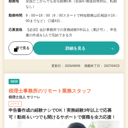
勤務地
全国どこからでも在宅勤務OK（全国47都道府県対応、転勤
なし）
勤務時間
9：00〜18：00（9：00スタートで時短勤務は応相談※16：
00までなど） ◎週4日…
応募資格
【必須】会計事務所での実務経験5年以上（累計可）、申告
書の作成を1人で完結できる方
詳細を見る
後で見る
更新日： 2026/08/06 掲載終了日： 2027/04/23
NEW
税理士事務所のリモート業務スタッフ
税理士法人 サリーレ
パート
申告書作成の経験ナシでOK！実務経験3年以上で応募
可！動画＆いつでも聞けるサポートで復職を全⼒応援！