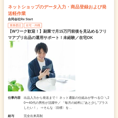
ネットショップのデータ入力・商品登録および発
送軽作業
合同会社Re Start
業務委託
在宅・内職
【Wワーク歓迎！】副業で月15万円前後を見込めるフリ
マアプリ出品の運用サポート！未経験／在宅OK
仕事内容
出品入力から発送まで！ ネット通販の仕組みが学べる◎ ＼2
0〜40代の男性が活躍中／ 「毎月の給料に“あと少し”プラス
したい！」 ⇒そんな〈目標〉を…
給与
完全出来高制