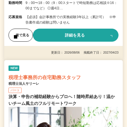
勤務時間
9：00〜18：00（9：00スタートで時短勤務は応相談※16：
00までなど） ◎週4日…
応募資格
【必須】会計事務所での実務経験3年以上（累計可） ※申
告書作成の経験は問いません
詳細を見る
後で見る
更新日： 2026/08/06 掲載終了日： 2027/04/23
NEW
税理士事務所の在宅勤務スタッフ
税理士法人サリーレ
パート
決算・申告の補助経験からプロへ！随時昇給あり！温か
いチーム⾵⼟のフルリモートワーク