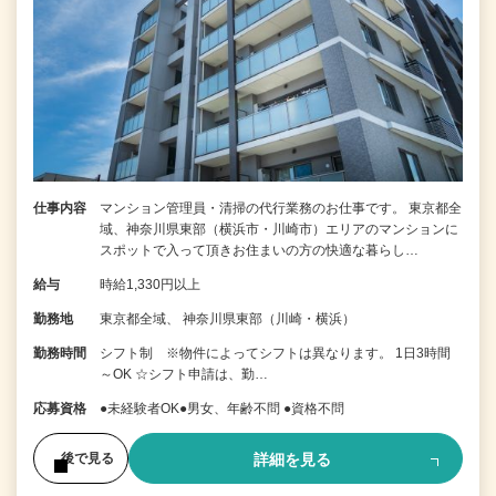
仕事内容
マンション管理員・清掃の代行業務のお仕事です。 東京都全
域、神奈川県東部（横浜市・川崎市）エリアのマンションに
スポットで入って頂きお住まいの方の快適な暮らし…
給与
時給1,330円以上
勤務地
東京都全域、 神奈川県東部（川崎・横浜）
勤務時間
シフト制 ※物件によってシフトは異なります。 1日3時間
～OK ☆シフト申請は、勤…
応募資格
●未経験者OK●男女、年齢不問 ●資格不問
詳細を見る
後で見る