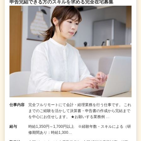
申告完結できる⽅のスキルを求める完全在宅募集
仕事内容
完全フルリモートにて会計・経理業務を行う仕事です。 これ
までのご経験を活かして決算書・申告書の作成から完結まで
を中⼼にお任せします。 ★お願いする業務例 …
給与
時給1,350円～1,700円以上 ※経験年数・スキルによる（研
修期間あり：時給1,300…