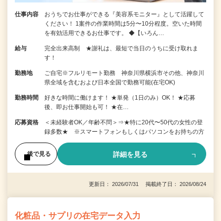
仕事内容
おうちでお仕事ができる『美容系モニター』として活躍して
ください！ 1案件の作業時間は5分〜10分程度。空いた時間
を有効活用できるお仕事です。 ◆【いろん…
給与
完全出来高制 ★謝礼は、最短で当日のうちに受け取れま
す！
勤務地
ご自宅※フルリモート勤務 神奈川県横浜市その他、神奈川
県全域を含むおよび日本全国で勤務可能(在宅OK)
勤務時間
好きな時間に働けます！ ★単発（1日のみ）OK！ ★応募
後、即お仕事開始も可！ ★在…
応募資格
＜未経験者OK／年齢不問＞⇒★特に20代〜50代の女性の登
録多数★ ※スマートフォンもしくはパソコンをお持ちの方
詳細を見る
後で見る
更新日： 2026/07/31 掲載終了日： 2026/08/24
化粧品・サプリの在宅データ入力