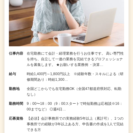
仕事内容
在宅勤務にて会計・経理業務を行うお仕事です。 高い専門性
を持ち、自立して一連の業務を完結できるプロフェッショナ
ルを募集します。 ★お願いする業務例 ・決算…
給与
時給1,400円～1,800円以上 ※経験年数・スキルによる（研
修期間あり：時給1,300…
勤務地
全国どこからでも在宅勤務OK（全国47都道府県対応、転勤
なし）
勤務時間
9：00〜18：00（9：00スタートで時短勤務は応相談※16：
00までなど） ◎週4日…
応募資格
【必須】会計事務所での実務経験5年以上（累計可）、1つの
事務所での経験が3年以上ある方、申告書の作成を1人で完結
できる方