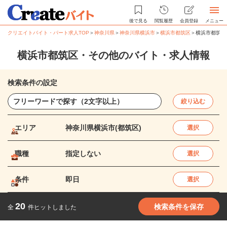
後で見る
閲覧履歴
会員登録
メニュー
クリエイトバイト・パート求人TOP
＞
神奈川県
＞
神奈川県横浜市
＞
横浜市都筑区
＞
横浜市都筑区
横浜市都筑区・その他のバイト・求人情報
検索条件の設定
絞り込む
エリア
神奈川県横浜市(都筑区)
選択
職種
指定しない
選択
条件
即日
選択
20
検索条件を保存
全
件ヒットしました