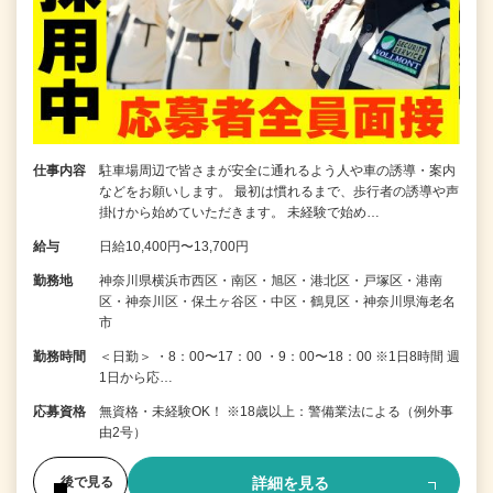
仕事内容
駐車場周辺で皆さまが安全に通れるよう人や車の誘導・案内
などをお願いします。 最初は慣れるまで、歩行者の誘導や声
掛けから始めていただきます。 未経験で始め…
給与
日給10,400円〜13,700円
勤務地
神奈川県横浜市西区・南区・旭区・港北区・戸塚区・港南
区・神奈川区・保土ヶ谷区・中区・鶴見区・神奈川県海老名
市
勤務時間
＜日勤＞ ・8：00〜17：00 ・9：00〜18：00 ※1日8時間 週
1日から応…
応募資格
無資格・未経験OK！ ※18歳以上：警備業法による（例外事
由2号）
詳細を見る
後で見る