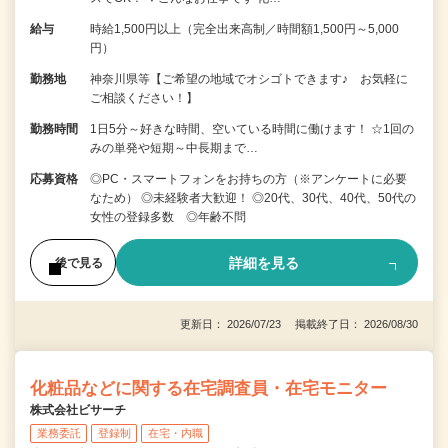
給与
時給1,500円以上（完全出来高制／時間額1,500円～5,000
円）
勤務地
神奈川県等【ご希望の地域でオシゴトできます♪ お気軽に
ご相談ください！】
勤務時間
1日5分～好きな時間、空いている時間に働けます！ ☆1回の
みの単発や短期～中長期まで…
応募資格
◎PC・スマートフォンをお持ちの方（※アンケートに必要
なため） ◎未経験者大歓迎！ ◎20代、30代、40代、50代の
女性の登録多数 ◎年齢不問
詳細を見る
後で見る
更新日： 2026/07/23 掲載終了日： 2026/08/30
化粧品などに関する在宅調査員・在宅モニター
株式会社ビサーチ
業務委託
登録制
在宅・内職