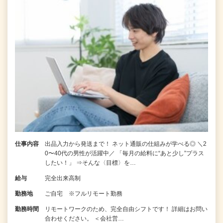
仕事内容
出品入力から発送まで！ ネット通販の仕組みが学べる◎ ＼2
0〜40代の男性が活躍中／ 「毎月の給料に“あと少し”プラス
したい！」 ⇒そんな〈目標〉を…
給与
完全出来高制
勤務地
ご自宅 ※フルリモート勤務
勤務時間
リモートワークのため、完全自由シフトです！ 詳細はお問い
合わせください。 ＜会社営…