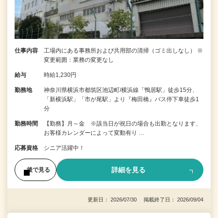
仕事内容
工場内にある事務所および共用部の清掃（ゴミ出しなし） ※
変更範囲：業務の変更なし
給与
時給1,230円
勤務地
神奈川県横浜市都筑区池辺町/横浜線「鴨居駅」徒歩15分、
「新横浜駅」「市が尾駅」より『梅田橋』バス停下車徒歩1
分
勤務時間
【勤務】月～金 ※該当日が祝日の場合も出勤となります、
お客様カレンダーによって変動有り …
応募資格
シニア活躍中！
詳細を見る
後で見る
更新日： 2026/07/30 掲載終了日： 2026/09/04