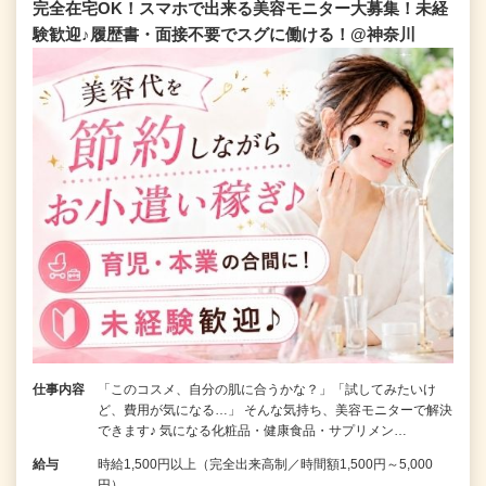
完全在宅OK！スマホで出来る美容モニター大募集！未経
験歓迎♪履歴書・面接不要でスグに働ける！@神奈川
仕事内容
「このコスメ、自分の肌に合うかな？」「試してみたいけ
ど、費用が気になる…」 そんな気持ち、美容モニターで解決
できます♪ 気になる化粧品・健康食品・サプリメン…
給与
時給1,500円以上（完全出来高制／時間額1,500円～5,000
円）