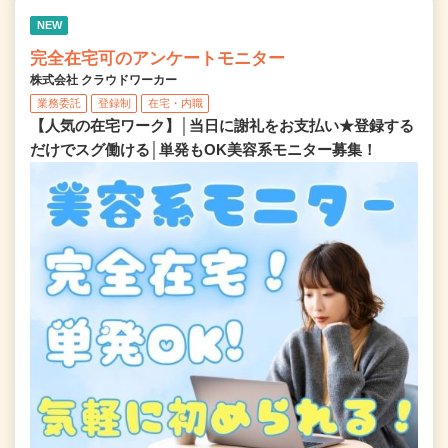
NEW
完全在宅可のアンケートモニター
株式会社 クラウドワーカー
業務委託
登録制
在宅・内職
【人気の在宅ワーク】│当日に謝礼をお支払い★登録する
だけでスグ働ける│単発もOK美容系モニター募集！