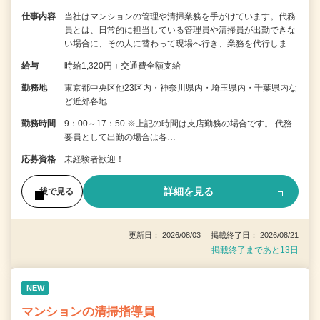
仕事内容
当社はマンションの管理や清掃業務を手がけています。代務
員とは、日常的に担当している管理員や清掃員が出勤できな
い場合に、その人に替わって現場へ行き、業務を代行しま…
給与
時給1,320円＋交通費全額支給
勤務地
東京都中央区他23区内・神奈川県内・埼玉県内・千葉県内な
ど近郊各地
勤務時間
9：00～17：50 ※上記の時間は支店勤務の場合です。 代務
要員として出勤の場合は各…
応募資格
未経験者歓迎！
詳細を見る
後で見る
更新日： 2026/08/03 掲載終了日： 2026/08/21
掲載終了まであと13日
NEW
マンションの清掃指導員