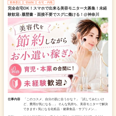
業務委託
登録制
在宅・内職
完全在宅OK！スマホで出来る美容モニター大募集！未経
験歓迎♪履歴書・面接不要でスグに働ける！@神奈川
仕事内容
「このコスメ、自分の肌に合うかな？」「試してみたいけ
ど、費用が気になる…」 そんな気持ち、美容モニターで解決
できます♪ 気になる化粧品・健康食品・サプリメン…