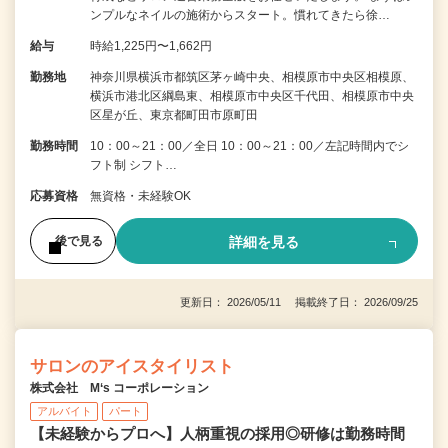
ンプルなネイルの施術からスタート。慣れてきたら徐…
給与
時給1,225円〜1,662円
勤務地
神奈川県横浜市都筑区茅ヶ崎中央、相模原市中央区相模原、
横浜市港北区綱島東、相模原市中央区千代田、相模原市中央
区星が丘、東京都町田市原町田
勤務時間
10：00～21：00／全日 10：00～21：00／左記時間内でシ
フト制 シフト…
応募資格
無資格・未経験OK
詳細を見る
後で見る
更新日： 2026/05/11 掲載終了日： 2026/09/25
サロンのアイスタイリスト
株式会社 M‘s コーポレーション
アルバイト
パート
【未経験からプロへ】人柄重視の採用◎研修は勤務時間