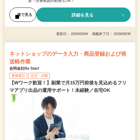
業・扶養範囲内勤務もOK！
詳細を見る
後で見る
更新日： 2026/03/04 掲載終了日： 2026/09/30
ネットショップのデータ入力・商品登録および発
送軽作業
合同会社Re Start
業務委託
在宅・内職
【Wワーク歓迎！】副業で月15万円前後を見込めるフリ
マアプリ出品の運用サポート！未経験／在宅OK