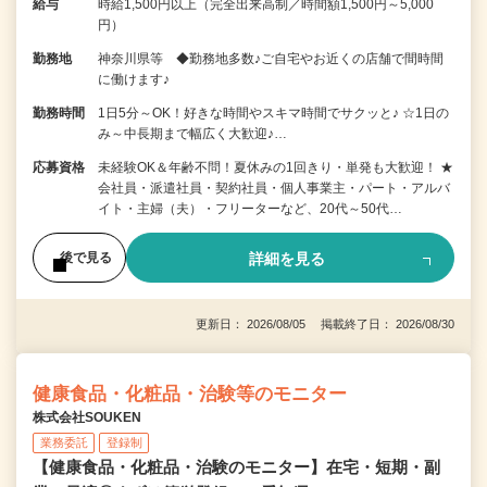
給与
時給1,500円以上（完全出来高制／時間額1,500円～5,000
円）
勤務地
神奈川県等 ◆勤務地多数♪ご自宅やお近くの店舗で間時間
に働けます♪
勤務時間
1日5分～OK！好きな時間やスキマ時間でサクッと♪ ☆1日の
み～中長期まで幅広く大歓迎♪…
応募資格
未経験OK＆年齢不問！夏休みの1回きり・単発も大歓迎！ ★
会社員・派遣社員・契約社員・個人事業主・パート・アルバ
イト・主婦（夫）・フリーターなど、20代～50代…
詳細を見る
後で見る
更新日： 2026/08/05 掲載終了日： 2026/08/30
健康食品・化粧品・治験等のモニター
株式会社SOUKEN
業務委託
登録制
【健康食品・化粧品・治験のモニター】在宅・短期・副