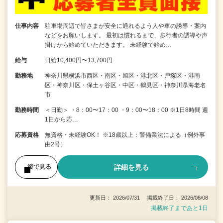
仕事内容
駐車場周辺で皆さまが安全に通れるよう人や車の誘導・案内
などをお願いします。 最初は慣れるまで、歩行者の誘導や声
掛けから始めていただきます。 未経験で始め…
給与
日給10,400円〜13,700円
勤務地
神奈川県横浜市西区・南区・旭区・港北区・戸塚区・港南
区・神奈川区・保土ヶ谷区・中区・鶴見区・神奈川県海老名
市
勤務時間
＜日勤＞ ・8：00〜17：00 ・9：00〜18：00 ※1日8時間 週
1日から応…
応募資格
無資格・未経験OK！ ※18歳以上：警備業法による（例外事
由2号）
詳細を見る
後で見る
更新日： 2026/07/31 掲載終了日： 2026/08/08
掲載終了まであと1日