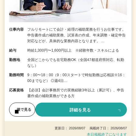
仕事内容
フルリモートにて会計・経理の補助業務を行うお仕事です。
申告書作成の補助業務、試算表の作成、年末調整・確定申告
対応などが、具体的な業務内容となります。 …
給与
時給1,300円〜1,600円以上 ※経験年数・スキルによる
勤務地
全国どこからでも在宅勤務OK（全国47都道府県対応、転勤
なし）
勤務時間
9：00〜18：00（9：00スタートで時短勤務は応相談※16：
00までなど） ◎週4日…
応募資格
【必須】会計事務所での実務経験3年以上（累計可）、申告
書作成の補助業務ができる方
詳細を見る
後で見る
更新日： 2026/08/07 掲載終了日： 2026/08/07
本日掲載終了になります