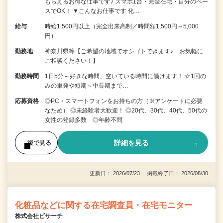
もらえるお得な仕事です♪ スマホ1台・完全在宅・自分のペー
スでOK！ ▼こんなお仕事です 化…
給与
時給1,500円以上（完全出来高制／時間額1,500円～5,000
円）
勤務地
神奈川県等【ご希望の地域でオシゴトできます♪ お気軽に
ご相談ください！】
勤務時間
1日5分～好きな時間、空いている時間に働けます！ ☆1回の
みの単発や短期～中長期まで…
応募資格
◎PC・スマートフォンをお持ちの方（※アンケートに必要
なため） ◎未経験者大歓迎！ ◎20代、30代、40代、50代の
女性の登録多数 ◎年齢不問
詳細を見る
後で見る
更新日： 2026/07/23 掲載終了日： 2026/08/30
化粧品などに関する在宅調査員・在宅モニター
株式会社ビサーチ