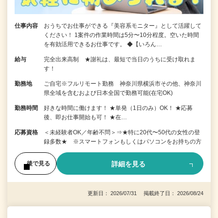
仕事内容
おうちでお仕事ができる『美容系モニター』として活躍して
ください！ 1案件の作業時間は5分〜10分程度。空いた時間
を有効活用できるお仕事です。 ◆【いろん…
給与
完全出来高制 ★謝礼は、最短で当日のうちに受け取れま
す！
勤務地
ご自宅※フルリモート勤務 神奈川県横浜市その他、神奈川
県全域を含むおよび日本全国で勤務可能(在宅OK)
勤務時間
好きな時間に働けます！ ★単発（1日のみ）OK！ ★応募
後、即お仕事開始も可！ ★在…
応募資格
＜未経験者OK／年齢不問＞⇒★特に20代〜50代の女性の登
録多数★ ※スマートフォンもしくはパソコンをお持ちの方
詳細を見る
後で見る
更新日： 2026/07/31 掲載終了日： 2026/08/24