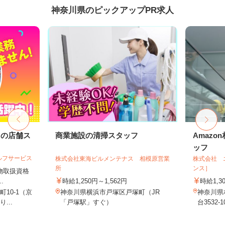
神奈川県のピックアップPR求人
ドの店舗ス
商業施設の清掃スタッフ
Amaz
ッフ
ルフサービス
株式会社東海ビルメンテナス 相模原営業
株式会社 
所
ンス］
険物取扱資格
.
時給1,250円～1,562円
時給1,3
10-1（京
神奈川県横浜市戸塚区戸塚町（JR
神奈川県
...
「戸塚駅」すぐ）
台3532