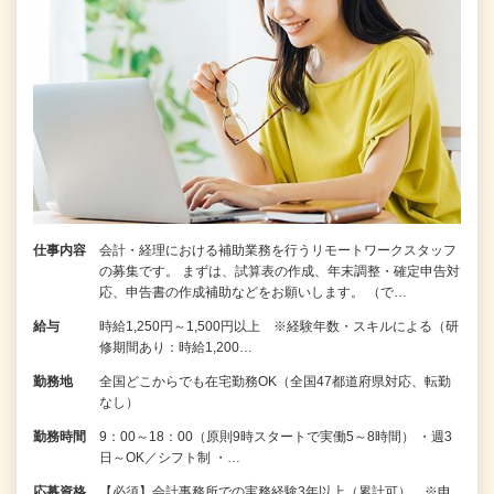
仕事内容
会計・経理における補助業務を行うリモートワークスタッフ
の募集です。 まずは、試算表の作成、年末調整・確定申告対
応、申告書の作成補助などをお願いします。 （で…
給与
時給1,250円～1,500円以上 ※経験年数・スキルによる（研
修期間あり：時給1,200…
勤務地
全国どこからでも在宅勤務OK（全国47都道府県対応、転勤
なし）
勤務時間
9：00～18：00（原則9時スタートで実働5～8時間） ・週3
日～OK／シフト制 ・…
応募資格
【必須】会計事務所での実務経験3年以上（累計可） ※申