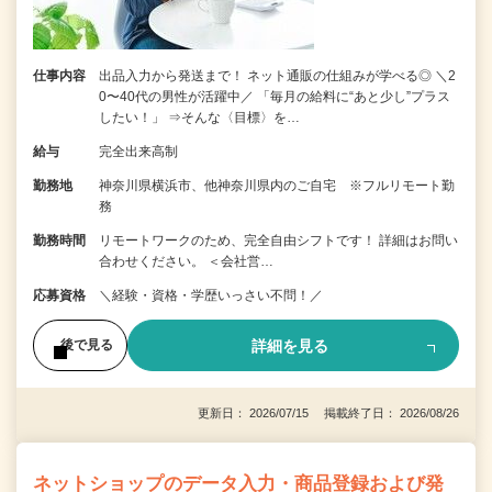
仕事内容
出品入力から発送まで！ ネット通販の仕組みが学べる◎ ＼2
0〜40代の男性が活躍中／ 「毎月の給料に“あと少し”プラス
したい！」 ⇒そんな〈目標〉を…
給与
完全出来高制
勤務地
神奈川県横浜市、他神奈川県内のご自宅 ※フルリモート勤
務
勤務時間
リモートワークのため、完全自由シフトです！ 詳細はお問い
合わせください。 ＜会社営…
応募資格
＼経験・資格・学歴いっさい不問！／
詳細を見る
後で見る
更新日： 2026/07/15 掲載終了日： 2026/08/26
ネットショップのデータ入力・商品登録および発