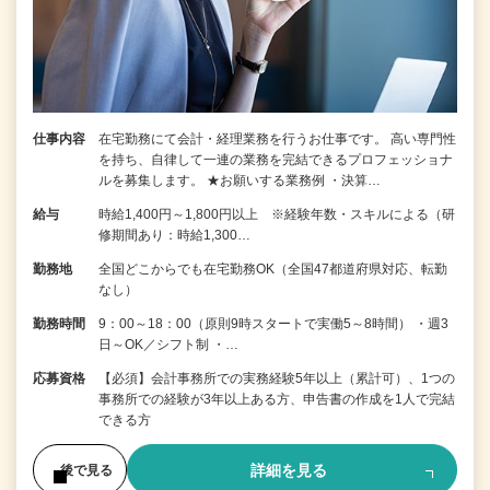
仕事内容
在宅勤務にて会計・経理業務を行うお仕事です。 高い専門性
を持ち、自律して一連の業務を完結できるプロフェッショナ
ルを募集します。 ★お願いする業務例 ・決算…
給与
時給1,400円～1,800円以上 ※経験年数・スキルによる（研
修期間あり：時給1,300…
勤務地
全国どこからでも在宅勤務OK（全国47都道府県対応、転勤
なし）
勤務時間
9：00～18：00（原則9時スタートで実働5～8時間） ・週3
日～OK／シフト制 ・…
応募資格
【必須】会計事務所での実務経験5年以上（累計可）、1つの
事務所での経験が3年以上ある方、申告書の作成を1人で完結
できる方
詳細を見る
後で見る