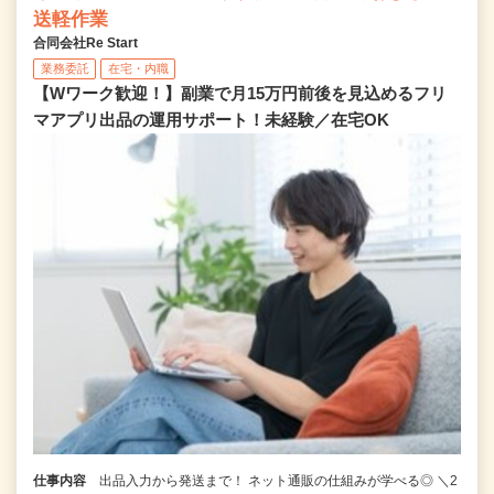
送軽作業
合同会社Re Start
業務委託
在宅・内職
【Wワーク歓迎！】副業で月15万円前後を見込めるフリ
マアプリ出品の運用サポート！未経験／在宅OK
仕事内容
出品入力から発送まで！ ネット通販の仕組みが学べる◎ ＼2