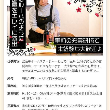
仕事内容
居住中ホームステージャーとして「住みながら売るための空
間演出」サービスを行います。 売主様のお部屋のお片付け、
モデルルームのような魅力的な部屋へ演出するお仕事で…
給与
時給1,400円～2,200円＋手当あり
勤務地
神奈川県川崎市・横浜市及び近郊エリア ※直行直帰OK
勤務時間
9：30～17：00の間で4～6H勤務で応相談 ※月8日以上(土日
4日含む) （例） ・…
応募資格
未経験OK！20代～40代の女性スタッフ活躍中♪Wワーク・副