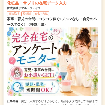
化粧品・サプリの在宅データ入力
株式会社リアル・フェイス
業務委託
登録制
在宅・内職
家事・育児の合間にコツコツ稼ぐ♪ノルマなし・自分のペ
ースでOK！〈神奈川県〉
仕事内容
実は…入力するだけじゃなく、商品をタダで試せて 報酬まで