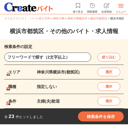
後で見る
閲覧履歴
会員登録
メニュー
クリエイトバイト・パート求人TOP
＞
神奈川県
＞
神奈川県横浜市
＞
横浜市都筑区
＞
横浜市都筑区
横浜市都筑区・その他のバイト・求人情報
検索条件の設定
絞り込む
エリア
神奈川県横浜市(都筑区)
選択
職種
指定しない
選択
条件
主婦(夫)歓迎
選択
23
検索条件を保存
全
件ヒットしました