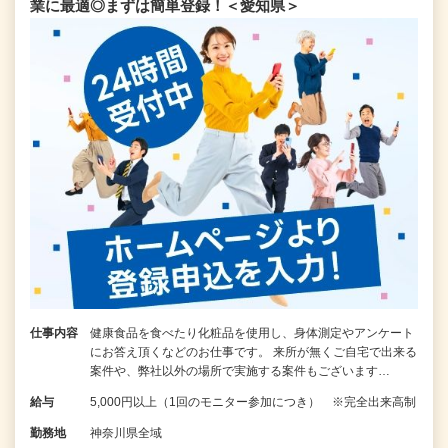
業に最適◎まずは簡単登録！＜愛知県＞
仕事内容
健康食品を食べたり化粧品を使用し、身体測定やアンケート
にお答え頂くなどのお仕事です。 来所が無くご自宅で出来る
案件や、弊社以外の場所で実施する案件もございます…
給与
5,000円以上（1回のモニター参加につき） ※完全出来高制
勤務地
神奈川県全域