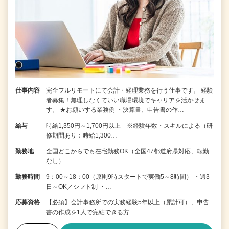
仕事内容
完全フルリモートにて会計・経理業務を行う仕事です。 経験
者募集！無理しなくていい職場環境でキャリアを活かせま
す。 ★お願いする業務例 ・決算書、申告書の作…
給与
時給1,350円～1,700円以上 ※経験年数・スキルによる（研
修期間あり：時給1,300…
勤務地
全国どこからでも在宅勤務OK（全国47都道府県対応、転勤
なし）
勤務時間
9：00～18：00（原則9時スタートで実働5～8時間） ・週3
日～OK／シフト制 ・…
応募資格
【必須】会計事務所での実務経験5年以上（累計可）、申告
書の作成を1人で完結できる方