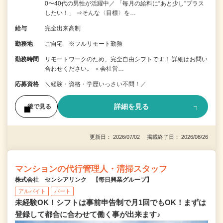
0〜40代の男性が活躍中／ 「毎月の給料に“あと少し”プラス
したい！」 ⇒そんな〈目標〉を…
給与
完全出来高制
勤務地
ご自宅 ※フルリモート勤務
勤務時間
リモートワークのため、完全自由シフトです！ 詳細はお問い
合わせください。 ＜会社営…
応募資格
＼経験・資格・学歴いっさい不問！／
詳細を見る
後で見る
更新日： 2026/07/02 掲載終了日： 2026/08/26
マンションの代行管理人・清掃スタッフ
株式会社 センシアリンク 【毎日興業グループ】
アルバイト
パート
未経験OK！シフトは事前申告制で月1回でもOK！まずは
登録して都合に合わせて働く事が出来ます♪