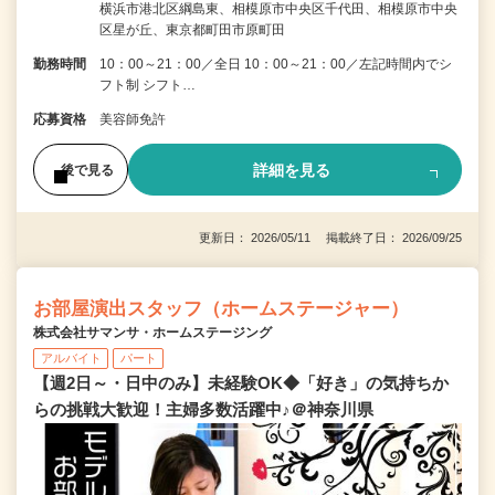
横浜市港北区綱島東、相模原市中央区千代田、相模原市中央
区星が丘、東京都町田市原町田
勤務時間
10：00～21：00／全日 10：00～21：00／左記時間内でシ
フト制 シフト…
応募資格
美容師免許
詳細を見る
後で見る
更新日： 2026/05/11 掲載終了日： 2026/09/25
お部屋演出スタッフ（ホームステージャー）
株式会社サマンサ・ホームステージング
アルバイト
パート
【週2日～・日中のみ】未経験OK◆「好き」の気持ちか
らの挑戦大歓迎！主婦多数活躍中♪＠神奈川県