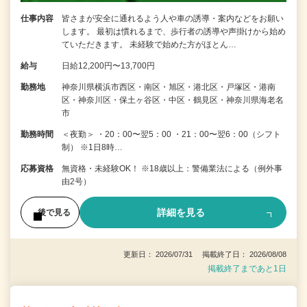
仕事内容
皆さまが安全に通れるよう人や車の誘導・案内などをお願い
します。 最初は慣れるまで、歩行者の誘導や声掛けから始め
ていただきます。 未経験で始めた方がほとん…
給与
日給12,200円〜13,700円
勤務地
神奈川県横浜市西区・南区・旭区・港北区・戸塚区・港南
区・神奈川区・保土ヶ谷区・中区・鶴見区・神奈川県海老名
市
勤務時間
＜夜勤＞ ・20：00〜翌5：00 ・21：00〜翌6：00（シフト
制） ※1日8時…
応募資格
無資格・未経験OK！ ※18歳以上：警備業法による（例外事
由2号）
詳細を見る
後で見る
更新日： 2026/07/31 掲載終了日： 2026/08/08
掲載終了まであと1日