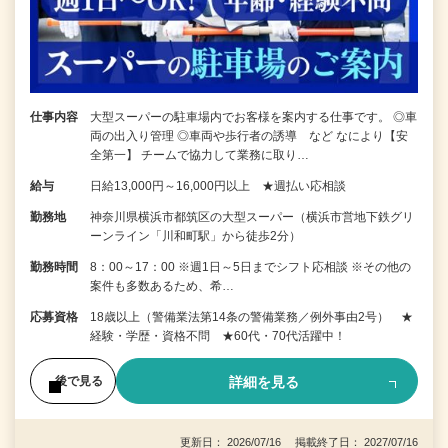
仕事内容
大型スーパーの駐車場内でお客様を案内する仕事です。 ◎車
両の出入り管理 ◎車両や歩行者の誘導 など なにより【安
全第一】 チームで協力して業務に取り…
給与
日給13,000円～16,000円以上 ★週払い応相談
勤務地
神奈川県横浜市都筑区の大型スーパー（横浜市営地下鉄グリ
ーンライン「川和町駅」から徒歩2分）
勤務時間
8：00～17：00 ※週1日～5日までシフト応相談 ※その他の
案件も多数あるため、希…
応募資格
18歳以上（警備業法第14条の警備業務／例外事由2号） ★
経験・学歴・資格不問 ★60代・70代活躍中！
詳細を見る
後で見る
更新日： 2026/07/16 掲載終了日： 2027/07/16