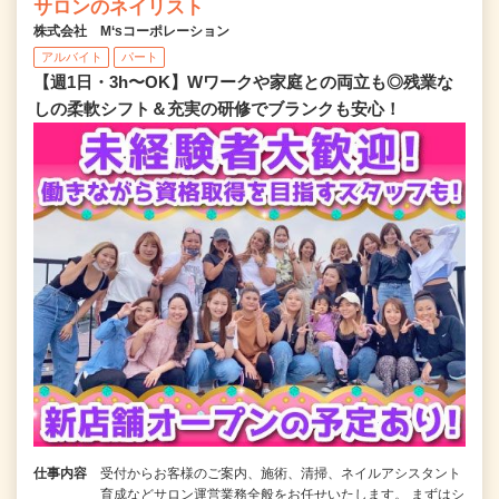
サロンのネイリスト
株式会社 M‘sコーポレーション
アルバイト
パート
【週1日・3h〜OK】Wワークや家庭との両立も◎残業な
しの柔軟シフト＆充実の研修でブランクも安心！
仕事内容
受付からお客様のご案内、施術、清掃、ネイルアシスタント
育成などサロン運営業務全般をお任せいたします。 まずはシ