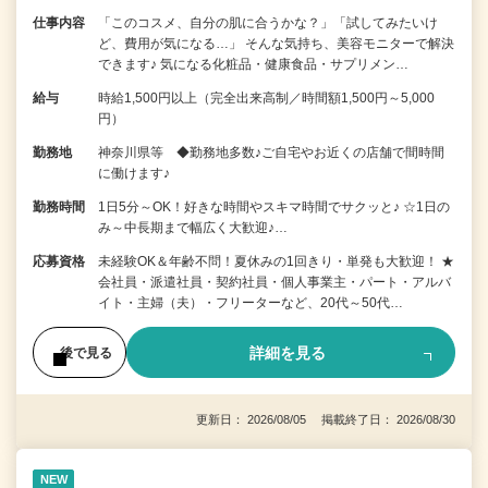
仕事内容
「このコスメ、自分の肌に合うかな？」「試してみたいけ
ど、費用が気になる…」 そんな気持ち、美容モニターで解決
できます♪ 気になる化粧品・健康食品・サプリメン…
給与
時給1,500円以上（完全出来高制／時間額1,500円～5,000
円）
勤務地
神奈川県等 ◆勤務地多数♪ご自宅やお近くの店舗で間時間
に働けます♪
勤務時間
1日5分～OK！好きな時間やスキマ時間でサクッと♪ ☆1日の
み～中長期まで幅広く大歓迎♪…
応募資格
未経験OK＆年齢不問！夏休みの1回きり・単発も大歓迎！ ★
会社員・派遣社員・契約社員・個人事業主・パート・アルバ
イト・主婦（夫）・フリーターなど、20代～50代…
詳細を見る
後で見る
更新日： 2026/08/05 掲載終了日： 2026/08/30
NEW