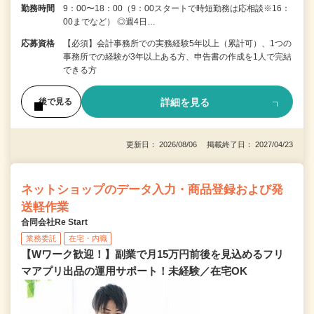
勤務時間
9：00〜18：00（9：00スタートで時短勤務は応相談※16：
00までなど） ◎週4日…
応募資格
【必須】会計事務所での実務経験5年以上（累計可）、1つの
事務所での経験が3年以上ある方、申告書の作成を1人で完結
できる方
詳細を見る
後で見る
更新日： 2026/08/06 掲載終了日： 2027/04/23
ネットショップのデータ入力・商品登録および発
送軽作業
合同会社Re Start
業務委託
在宅・内職
【Wワーク歓迎！】副業で月15万円前後を見込めるフリ
マアプリ出品の運用サポート！未経験／在宅OK