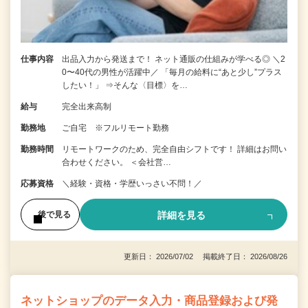
仕事内容
出品入力から発送まで！ ネット通販の仕組みが学べる◎ ＼2
0〜40代の男性が活躍中／ 「毎月の給料に“あと少し”プラス
したい！」 ⇒そんな〈目標〉を…
給与
完全出来高制
勤務地
ご自宅 ※フルリモート勤務
勤務時間
リモートワークのため、完全自由シフトです！ 詳細はお問い
合わせください。 ＜会社営…
応募資格
＼経験・資格・学歴いっさい不問！／
詳細を見る
後で見る
更新日： 2026/07/02 掲載終了日： 2026/08/26
ネットショップのデータ入力・商品登録および発