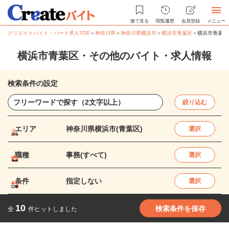
後で見る
閲覧履歴
会員登録
メニュー
クリエイトバイト・パート求人TOP
＞
神奈川県
＞
神奈川県横浜市
＞
横浜市青葉区
＞
横浜市青葉区
横浜市青葉区・その他のバイト・求人情報
検索条件の設定
絞り込む
エリア
神奈川県横浜市(青葉区)
選択
職種
事務(すべて)
選択
条件
指定しない
選択
10
検索条件を保存
全
件ヒットしました