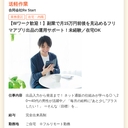
送軽作業
合同会社Re Start
業務委託
在宅・内職
【Wワーク歓迎！】副業で月15万円前後を見込めるフリ
マアプリ出品の運用サポート！未経験／在宅OK
仕事内容
出品入力から発送まで！ ネット通販の仕組みが学べる◎ ＼2
0〜40代の男性が活躍中／ 「毎月の給料に“あと少し”プラス
したい！」 ⇒そんな〈目標〉を…
給与
完全出来高制
勤務地
ご自宅 ※フルリモート勤務