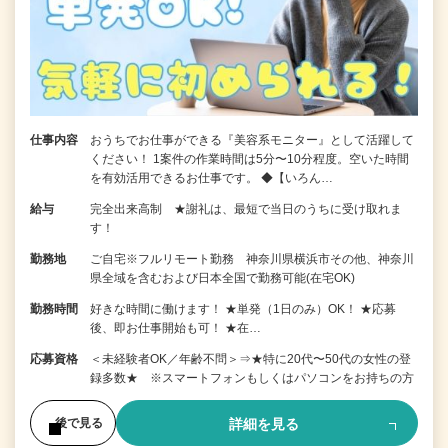
仕事内容
おうちでお仕事ができる『美容系モニター』として活躍して
ください！ 1案件の作業時間は5分〜10分程度。空いた時間
を有効活用できるお仕事です。 ◆【いろん…
給与
完全出来高制 ★謝礼は、最短で当日のうちに受け取れま
す！
勤務地
ご自宅※フルリモート勤務 神奈川県横浜市その他、神奈川
県全域を含むおよび日本全国で勤務可能(在宅OK)
勤務時間
好きな時間に働けます！ ★単発（1日のみ）OK！ ★応募
後、即お仕事開始も可！ ★在…
応募資格
＜未経験者OK／年齢不問＞⇒★特に20代〜50代の女性の登
録多数★ ※スマートフォンもしくはパソコンをお持ちの方
詳細を見る
後で見る