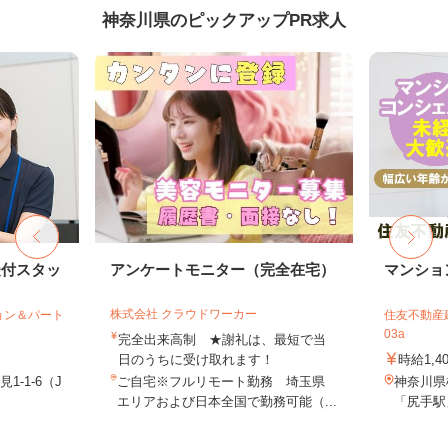
神奈川県のピックアップPR求人
受付スタッ
アンケートモニター（完全在宅）
マンショ
株式会社 クラウドワーカー
ョン＆パート
住友不動産建
03a
完全出来高制 ★謝礼は、最短で当
日のうちに受け取れます！
時給1,4
-1-6（J
ご自宅※フルリモート勤務 埼玉県
神奈川県
エリアおよび日本全国で勤務可能（...
「尻手駅