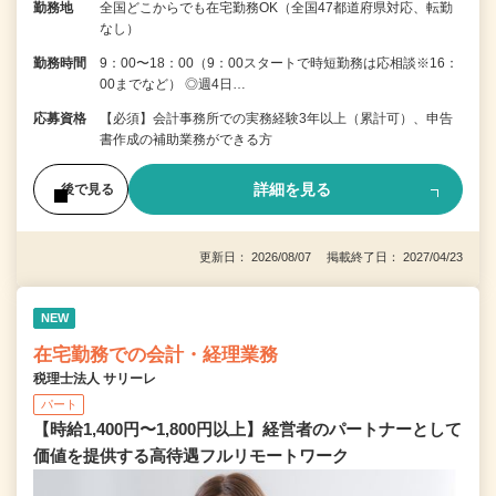
勤務地
全国どこからでも在宅勤務OK（全国47都道府県対応、転勤
なし）
勤務時間
9：00〜18：00（9：00スタートで時短勤務は応相談※16：
00までなど） ◎週4日…
応募資格
【必須】会計事務所での実務経験3年以上（累計可）、申告
書作成の補助業務ができる方
詳細を見る
後で見る
更新日： 2026/08/07 掲載終了日： 2027/04/23
NEW
在宅勤務での会計・経理業務
税理士法人 サリーレ
パート
【時給1,400円〜1,800円以上】経営者のパートナーとして
価値を提供する⾼待遇フルリモートワーク