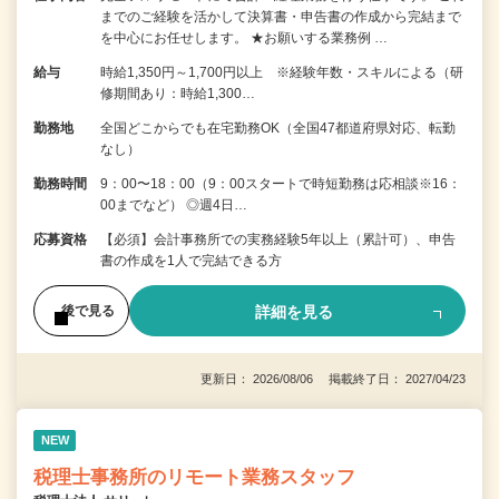
までのご経験を活かして決算書・申告書の作成から完結まで
を中⼼にお任せします。 ★お願いする業務例 …
給与
時給1,350円～1,700円以上 ※経験年数・スキルによる（研
修期間あり：時給1,300…
勤務地
全国どこからでも在宅勤務OK（全国47都道府県対応、転勤
なし）
勤務時間
9：00〜18：00（9：00スタートで時短勤務は応相談※16：
00までなど） ◎週4日…
応募資格
【必須】会計事務所での実務経験5年以上（累計可）、申告
書の作成を1人で完結できる方
詳細を見る
後で見る
更新日： 2026/08/06 掲載終了日： 2027/04/23
NEW
税理士事務所のリモート業務スタッフ