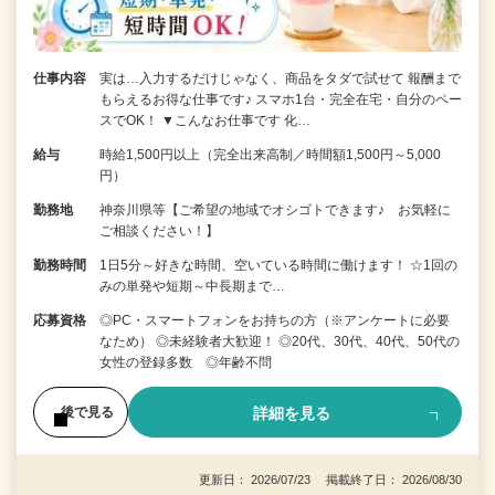
仕事内容
実は…入力するだけじゃなく、商品をタダで試せて 報酬まで
もらえるお得な仕事です♪ スマホ1台・完全在宅・自分のペー
スでOK！ ▼こんなお仕事です 化…
給与
時給1,500円以上（完全出来高制／時間額1,500円～5,000
円）
勤務地
神奈川県等【ご希望の地域でオシゴトできます♪ お気軽に
ご相談ください！】
勤務時間
1日5分～好きな時間、空いている時間に働けます！ ☆1回の
みの単発や短期～中長期まで…
応募資格
◎PC・スマートフォンをお持ちの方（※アンケートに必要
なため） ◎未経験者大歓迎！ ◎20代、30代、40代、50代の
女性の登録多数 ◎年齢不問
詳細を見る
後で見る
更新日： 2026/07/23 掲載終了日： 2026/08/30