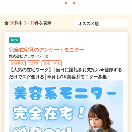
10
1
-
10
全
件中
件を表示
NEW
完全在宅可のアンケートモニター
株式会社 クラウドワーカー
業務委託
登録制
在宅・内職
【人気の在宅ワーク】│当日に謝礼をお支払い★登録する
だけでスグ働ける│単発もOK美容系モニター募集！