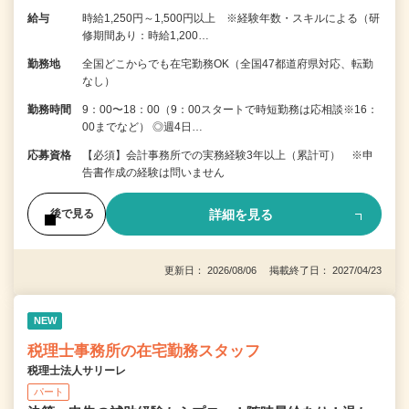
給与
時給1,250円～1,500円以上 ※経験年数・スキルによる（研
修期間あり：時給1,200…
勤務地
全国どこからでも在宅勤務OK（全国47都道府県対応、転勤
なし）
勤務時間
9：00〜18：00（9：00スタートで時短勤務は応相談※16：
00までなど） ◎週4日…
応募資格
【必須】会計事務所での実務経験3年以上（累計可） ※申
告書作成の経験は問いません
詳細を見る
後で見る
更新日： 2026/08/06 掲載終了日： 2027/04/23
NEW
税理士事務所の在宅勤務スタッフ
税理士法人サリーレ
パート