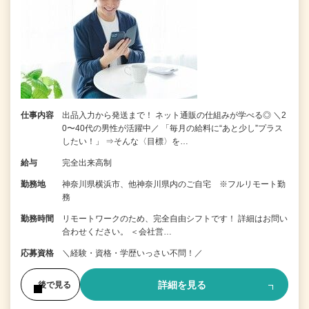
仕事内容
出品入力から発送まで！ ネット通販の仕組みが学べる◎ ＼2
0〜40代の男性が活躍中／ 「毎月の給料に“あと少し”プラス
したい！」 ⇒そんな〈目標〉を…
給与
完全出来高制
勤務地
神奈川県横浜市、他神奈川県内のご自宅 ※フルリモート勤
務
勤務時間
リモートワークのため、完全自由シフトです！ 詳細はお問い
合わせください。 ＜会社営…
応募資格
＼経験・資格・学歴いっさい不問！／
詳細を見る
後で見る