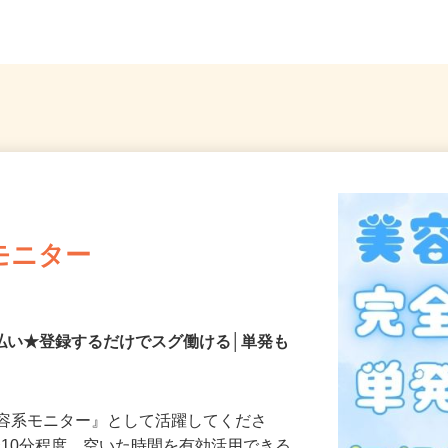
葉
0-6（「東神奈川駅」「京急...
神奈
モニター
払い★登録するだけでスグ働ける│単発も