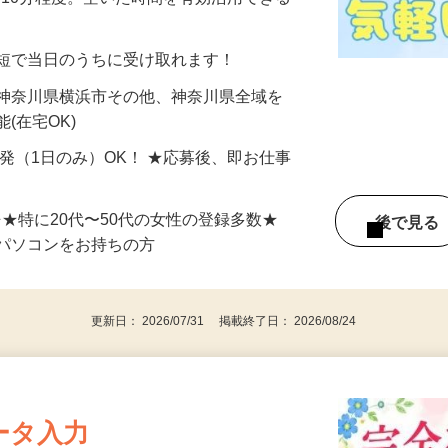
美容系モニター』として活躍してくださ
分〜10分程度。空いた時間を有効活用できる
最短で当日のうちに受け取れます！
 神奈川県横浜市その他、神奈川県全域を
(在宅OK)
単発（1日のみ）OK！ ★応募後、即お仕事
⇒★特に20代〜50代の女性の登録多数★
後で見
パソコンをお持ちの方
更新日： 2026/07/31 掲載終了日： 2026/08/24