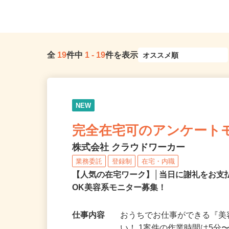
神奈川県小田原市中村原
内・神奈川・埼玉・千
全
19
件中
1
-
19
件を表示
NEW
完全在宅可のアンケート
株式会社 クラウドワーカー
業務委託
登録制
在宅・内職
【人気の在宅ワーク】│当日に謝礼をお支
OK美容系モニター募集！