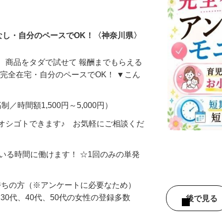
ータ入力
なし・自分のペースでOK！〈神奈川県〉
、商品をタダで試せて 報酬までもらえる
・完全在宅・自分のペースでOK！ ▼こん
制／時間額1,500円～5,000円）
オシゴトできます♪ お気軽にご相談くだ
ている時間に働けます！ ☆1回のみの単発
持ちの方（※アンケートに必要なため）
、30代、40代、50代の女性の登録多数
後で見