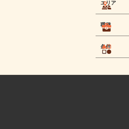
エリア
職種
条件