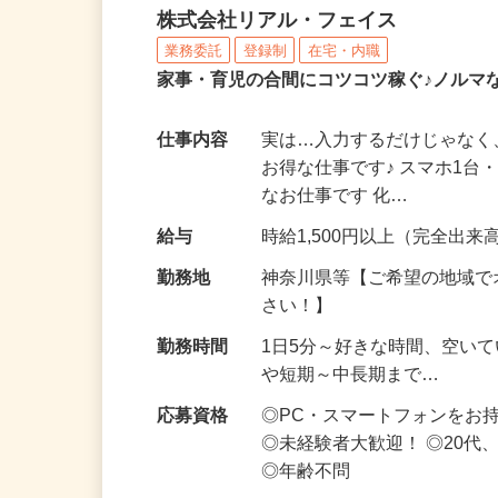
化粧品・サプリの在宅デ
株式会社リアル・フェイス
業務委託
登録制
在宅・内職
家事・育児の合間にコツコツ稼ぐ♪ノルマ
仕事内容
実は…入力するだけじゃなく
お得な仕事です♪ スマホ1台
なお仕事です 化…
給与
時給1,500円以上（完全出来高
勤務地
神奈川県等【ご希望の地域で
さい！】
勤務時間
1日5分～好きな時間、空い
や短期～中長期まで…
応募資格
◎PC・スマートフォンをお
◎未経験者大歓迎！ ◎20代