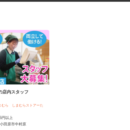
ーの店内スタッフ
家事代行スタッフ（CRE250128-
01c...
株式会社クリエイト 派遣・紹介事業部
しまむら しまむらストアーた
時給1,500円～1,700円
,225円以上
神奈川県横浜市戸塚区 他、東京都