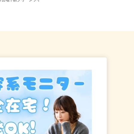
県横浜市都筑区の大型スーパ
浜市営地下鉄グリーンライ
神奈川県横浜市磯子区滝頭（JR根岸
線「根岸駅」より市営バス135...