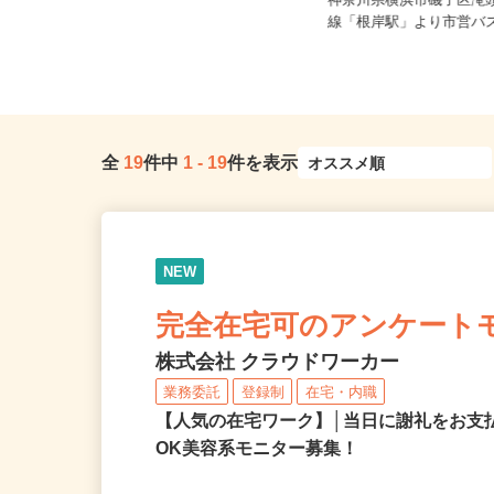
神奈川県横浜市都筑区の大型スーパ
ー（横浜市営地下鉄グリーンライ
神奈川県横浜市磯子区滝
ン...
線「根岸駅」より市営バス1
全
19
件中
1
-
19
件を表示
NEW
完全在宅可のアンケート
株式会社 クラウドワーカー
業務委託
登録制
在宅・内職
【人気の在宅ワーク】│当日に謝礼をお支
OK美容系モニター募集！