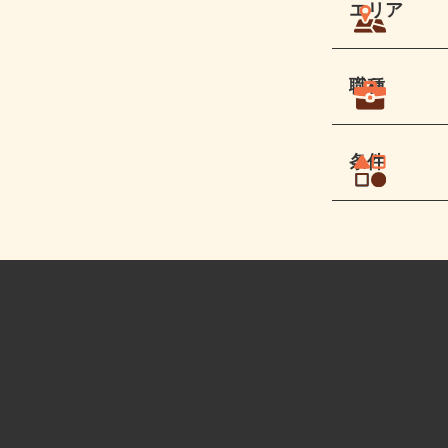
エリア
職種
条件