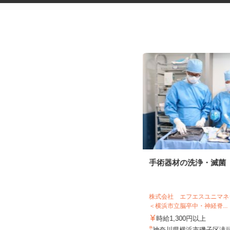
駐車場内のお客様ご案内スタッ
手術器材の洗浄・滅菌
フ
株式会社アネスト
株式会社 エフエスユニ
日給13,000円～16,000円以上 ★週
＜横浜市立脳卒中・神経脊..
払い応相談
時給1,300円以上