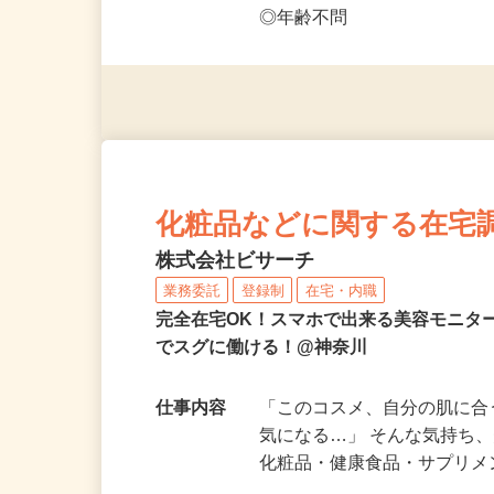
応募資格
◎PC・スマートフォンをお
◎未経験者大歓迎！ ◎20代
◎年齢不問
化粧品などに関する在宅
株式会社ビサーチ
業務委託
登録制
在宅・内職
完全在宅OK！スマホで出来る美容モニタ
でスグに働ける！@神奈川
仕事内容
「このコスメ、自分の肌に
気になる…」 そんな気持ち