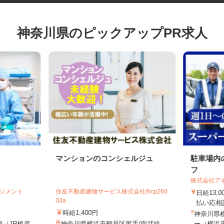
神奈川県のピックアップPR求人
マンションのコンシェルジュ
駐車場
フ
株式会社
マネジメント
住友不動産建物サービス株式会社/hcp260
日給13
.
03a
払い応
時給1,400円