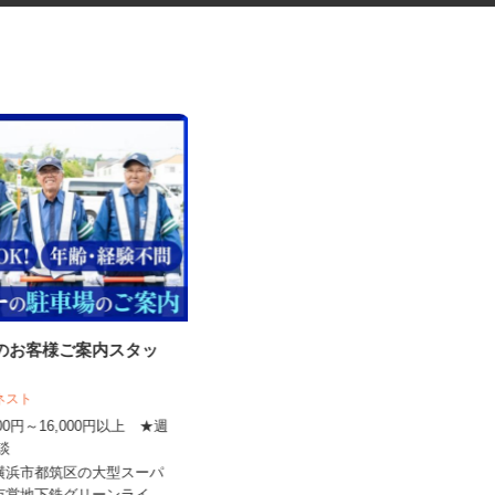
内のお客様ご案内スタッ
手術器材の洗浄・滅菌
アネスト
株式会社 エフエスユニマネジメント
,000円～16,000円以上 ★週
＜横浜市立脳卒中・神経脊...
相談
時給1,300円以上