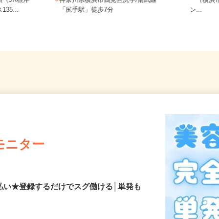
神奈川
頭（JR根岸
神奈川県横浜市鶴見区尻手/南武線
ー（横
35...
「尻手駅」徒歩7分
ン...
モニター
払い★登録するだけでスグ働ける│単発も