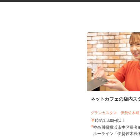
グッズの組立・検品等の内職ス
ネットカフェの店内ス
タッフ
株式会社ベルロジテック
グランカスタマ 伊勢佐木
報酬 完全出来高制
時給1,300円以上
【004】岐阜、静岡、愛知、三重、新
神奈川県横浜市中区長者町