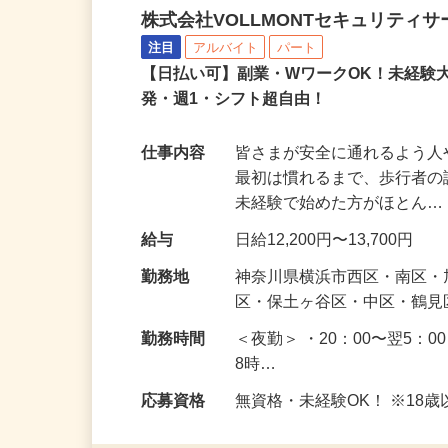
誘導案内警備スタッフ
株式会社VOLLMONTセキュリティ
注目
アルバイト
パート
【日払い可】副業・WワークOK！未経験
発・週1・シフト超自由！
仕事内容
皆さまが安全に通れるよう
最初は慣れるまで、歩行者
未経験で始めた方がほとん
給与
日給12,200円〜13,700円
勤務地
神奈川県横浜市西区・南区
区・保土ヶ谷区・中区・鶴
勤務時間
＜夜勤＞ ・20：00〜翌5：0
8時…
応募資格
無資格・未経験OK！ ※1