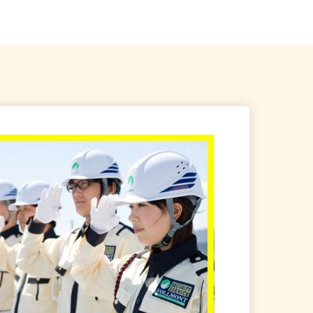
野、茨城、群馬、栃木、...
ルーライン「伊勢佐木長者町...