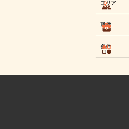
エリア
職種
条件