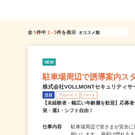
潟、長野、茨城、群馬、栃木、...
ルーライン「伊勢佐木長者
全
5
件中
1
-
5
件を表示
NEW
駐車場周辺で誘導案内ス
株式会社VOLLMONTセキュリティ
注目
アルバイト
パート
【未経験者・幅広い年齢層を歓迎】応募者
発・週1・シフト自由！