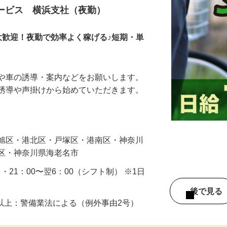
サービス 横浜支社（夜勤）
大歓迎！夜勤で効率よく稼げる♪短期・単
人や車の誘導・案内などをお願いします。
の誘導や声掛けから始めていただきます。
…
・旭区・港北区・戸塚区・港南区・神奈川
見区・神奈川県海老名市
0 ・21：00〜翌6：00（シフト制） ※1日
後で見
8歳以上：警備業法による（例外事由2号）