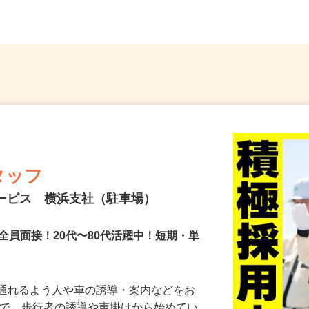
町...
内・神奈川・埼玉・千葉
潟、長
タッフ
サービス 横浜支社（駐車場）
全員面接！20代〜80代活躍中！短期・単