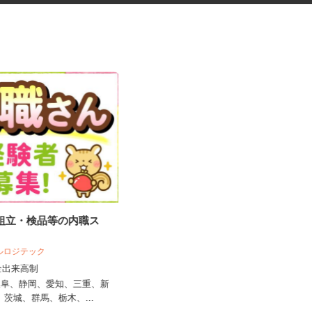
の組立・検品等の内職ス
ネットカフェの店内スタッフ
ベルロジテック
グランカスタマ 伊勢佐木町店
完全出来高制
時給1,300円以上
4】岐阜、静岡、愛知、三重、新
神奈川県横浜市中区長者町7-115（ブ