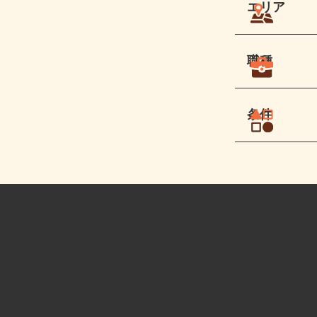
エリア
職種
条件