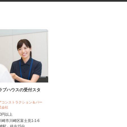
クラブハウスの受付スタ
高齢者向け住宅の管理員・日常
清掃スタッフ
ィアコンストラクション＆パー
株式会社センシアリンク 【毎日興業グ
株式会社
ループ】
,230円以上
時給1,270円
川崎市川崎区富士見1-1-6
神奈川県川崎市中原区中丸子（JR南