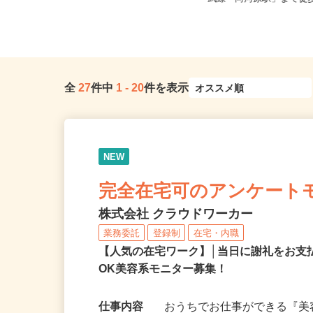
（JR「川崎駅」徒歩15分、...
武線「向河原駅」まで徒歩1
全
27
件中
1
-
20
件を表示
NEW
完全在宅可のアンケート
株式会社 クラウドワーカー
業務委託
登録制
在宅・内職
【人気の在宅ワーク】│当日に謝礼をお支
OK美容系モニター募集！