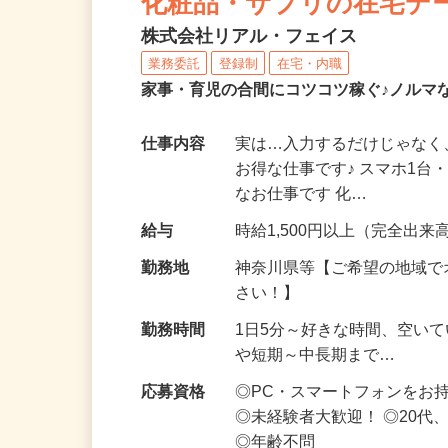
化粧品・サプリの在宅デ
株式会社リアル・フェイス
業務委託
登録制
在宅・内職
家事・育児の合間にコツコツ稼ぐ♪ノルマ
仕事内容
実は…入力するだけじゃなく
お得な仕事です♪ スマホ1台
なお仕事です 化…
給与
時給1,500円以上（完全出来高
勤務地
神奈川県等【ご希望の地域で
さい！】
勤務時間
1日5分～好きな時間、空い
や短期～中長期まで…
応募資格
◎PC・スマートフォンをお