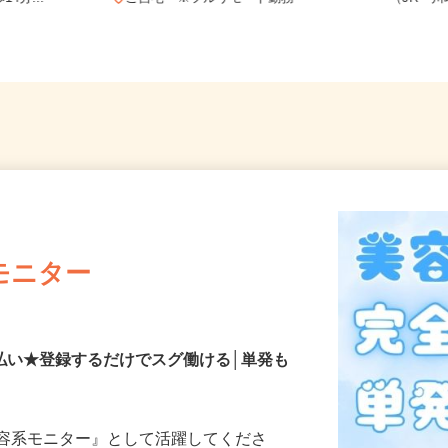
4分...
ご自宅 ※フルリモート勤務
（JR「
モニター
払い★登録するだけでスグ働ける│単発も