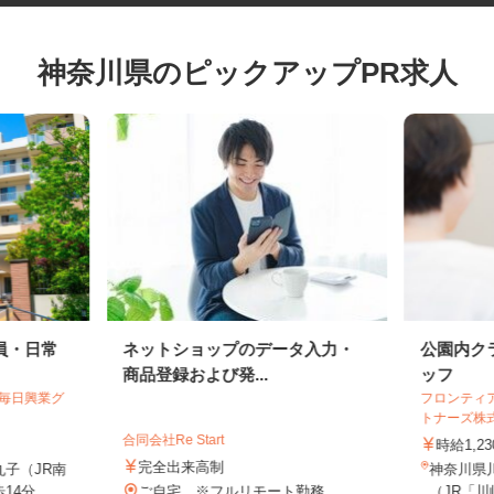
神奈川県のピックアップPR求人
員・日常
ネットショップのデータ入力・
公園内
商品登録および発...
ッフ
【毎日興業グ
フロンテ
トナーズ
合同会社Re Start
時給1
完全出来高制
丸子（JR南
神奈川県