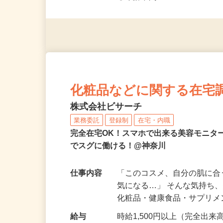
◎未経験者大歓迎！ ◎20代
◎年齢不問
化粧品などに関する在宅
株式会社ビサーチ
業務委託
登録制
在宅・内職
完全在宅OK！スマホで出来る美容モニタ
でスグに働ける！@神奈川
仕事内容
「このコスメ、自分の肌に
気になる…」 そんな気持ち
化粧品・健康食品・サプリ