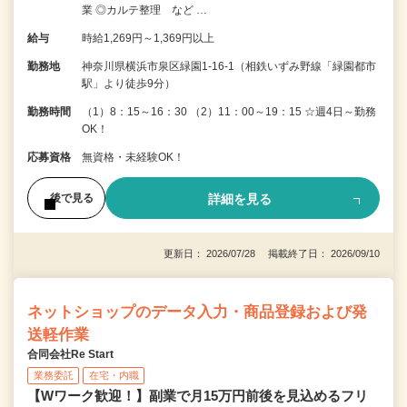
業 ◎カルテ整理 など …
給与
時給1,269円～1,369円以上
勤務地
神奈川県横浜市泉区緑園1-16-1（相鉄いずみ野線「緑園都市
駅」より徒歩9分）
勤務時間
（1）8：15～16：30 （2）11：00～19：15 ☆週4日～勤務
OK！
応募資格
無資格・未経験OK！
詳細を見る
後で見る
更新日： 2026/07/28 掲載終了日： 2026/09/10
ネットショップのデータ入力・商品登録および発
送軽作業
合同会社Re Start
業務委託
在宅・内職
【Wワーク歓迎！】副業で月15万円前後を見込めるフリ