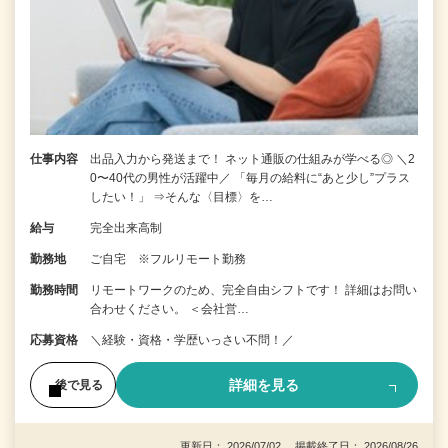
仕事内容
出品入力から発送まで！ ネット通販の仕組みが学べる◎ ＼2
0〜40代の男性が活躍中／ 「毎月の給料に“あと少し”プラス
したい！」 ⇒そんな〈目標〉を…
給与
完全出来高制
勤務地
ご自宅 ※フルリモート勤務
勤務時間
リモートワークのため、完全自由シフトです！ 詳細はお問い
合わせください。 ＜会社営…
応募資格
＼経験・資格・学歴いっさい不問！／
詳細を見る
後で見る
更新日： 2026/07/02 掲載終了日： 2026/08/26