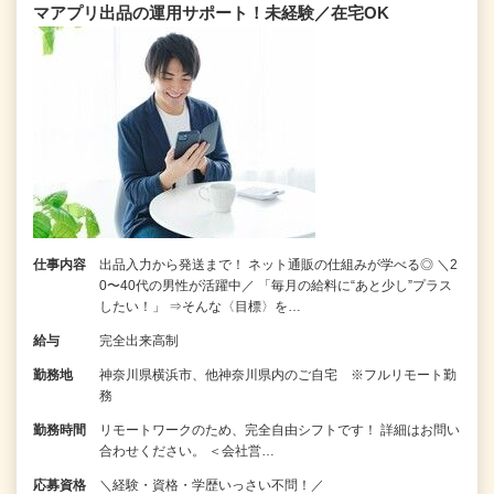
マアプリ出品の運用サポート！未経験／在宅OK
仕事内容
出品入力から発送まで！ ネット通販の仕組みが学べる◎ ＼2
0〜40代の男性が活躍中／ 「毎月の給料に“あと少し”プラス
したい！」 ⇒そんな〈目標〉を…
給与
完全出来高制
勤務地
神奈川県横浜市、他神奈川県内のご自宅 ※フルリモート勤
務
勤務時間
リモートワークのため、完全自由シフトです！ 詳細はお問い
合わせください。 ＜会社営…
応募資格
＼経験・資格・学歴いっさい不問！／