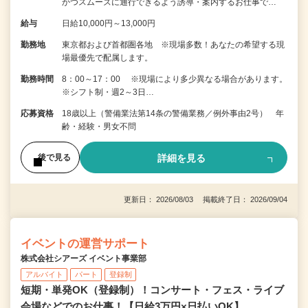
かつスムーズに通行できるよう誘導・案内するお仕事で…
給与
日給10,000円～13,000円
勤務地
東京都および首都圏各地 ※現場多数！あなたの希望する現
場最優先で配属します。
勤務時間
8：00～17：00 ※現場により多少異なる場合があります。
※シフト制・週2～3日…
応募資格
18歳以上（警備業法第14条の警備業務／例外事由2号） 年
齢・経験・男女不問
詳細を見る
後で見る
更新日： 2026/08/03 掲載終了日： 2026/09/04
イベントの運営サポート
株式会社シアーズ イベント事業部
アルバイト
パート
登録制
短期・単発OK（登録制）！コンサート・フェス・ライブ
会場などでのお仕事！【日給3万円×日払いOK】