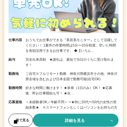
仕事内容
おうちでお仕事ができる『美容系モニター』として活躍して
ください！ 1案件の作業時間は5分〜10分程度。空いた時間
を有効活用できるお仕事です。 ◆【いろん…
給与
完全出来高制 ★謝礼は、最短で当日のうちに受け取れま
す！
勤務地
ご自宅※フルリモート勤務 神奈川県横浜市その他、神奈川
県全域を含むおよび日本全国で勤務可能(在宅OK)
勤務時間
好きな時間に働けます！ ★単発（1日のみ）OK！ ★応募
後、即お仕事開始も可！ ★在…
応募資格
＜未経験者OK／年齢不問＞⇒★特に20代〜50代の女性の登
録多数★ ※スマートフォンもしくはパソコンをお持ちの方
詳細を見る
後で見る