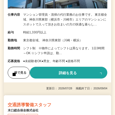
仕事内容
マンション管理員・清掃の代行業務のお仕事です。 東京都全
域、神奈川県東部（横浜市・川崎市）エリアのマンションに
スポットで入って頂きお住まいの方の快適な暮らし…
給与
時給1,330円以上
勤務地
東京都全域、 神奈川県東部（川崎・横浜）
勤務時間
シフト制 ※物件によってシフトは異なります。 1日3時間
～OK ☆シフト申請は、勤…
応募資格
●未経験者OK●男女、年齢不問 ●資格不問
詳細を見る
後で見る
更新日： 2026/07/28 掲載終了日： 2026/09/04
交通誘導警備スタッフ
木口総合保全株式会社