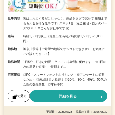
仕事内容
実は…入力するだけじゃなく、商品をタダで試せて 報酬まで
もらえるお得な仕事です♪ スマホ1台・完全在宅・自分のペー
スでOK！ ▼こんなお仕事です 化…
給与
時給1,500円以上（完全出来高制／時間額1,500円～5,000
円）
勤務地
神奈川県等【ご希望の地域でオシゴトできます♪ お気軽に
ご相談ください！】
勤務時間
1日5分～好きな時間、空いている時間に働けます！ ☆1回の
みの単発や短期～中長期まで…
応募資格
◎PC・スマートフォンをお持ちの方（※アンケートに必要
なため） ◎未経験者大歓迎！ ◎20代、30代、40代、50代の
女性の登録多数 ◎年齢不問
詳細を見る
後で見る
更新日： 2026/07/23 掲載終了日： 2026/08/30