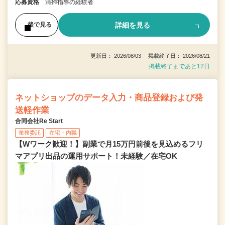
応募資格
清掃指導の経験者
詳細を見る
後で見る
更新日： 2026/08/03 掲載終了日： 2026/08/21
掲載終了まであと12日
ネットショップのデータ入力・商品登録および発
送軽作業
合同会社Re Start
業務委託
在宅・内職
【Wワーク歓迎！】副業で月15万円前後を見込めるフリ
マアプリ出品の運用サポート！未経験／在宅OK