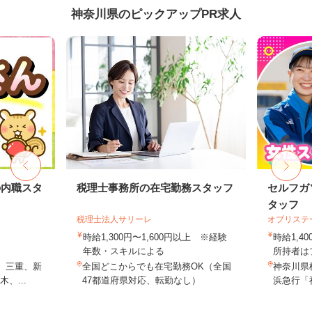
神奈川県のピックアップPR求人
の内職スタ
税理士事務所の在宅勤務スタッフ
セルフガ
タッフ
税理士法人サリーレ
オブリステ
時給1,300円〜1,600円以上 ※経験
時給1,
年数・スキルによる
所持者はプ
、三重、新
全国どこからでも在宅勤務OK（全国
神奈川県
、...
47都道府県対応、転勤なし）
浜急行「