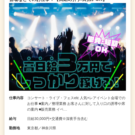
仕事内容
コンサート・ライブ・フェスetc 人気×レアイベント会場での
お仕事 ■案内／整理業務 お客さんに対して入り口の誘導や席
の案内 ■販売業務 イベ…
給与
日給30,000円+交通費※深夜手当含む
勤務地
東京都／神奈川県