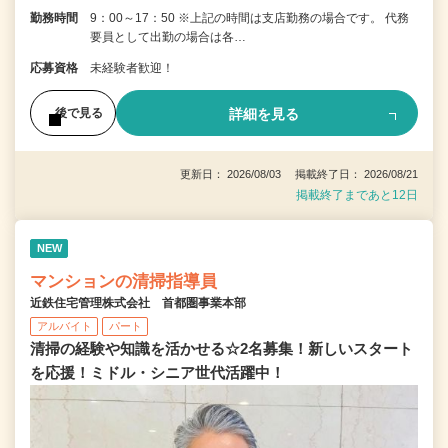
勤務時間
9：00～17：50 ※上記の時間は支店勤務の場合です。 代務
要員として出勤の場合は各…
応募資格
未経験者歓迎！
詳細を見る
後で見る
更新日： 2026/08/03 掲載終了日： 2026/08/21
掲載終了まであと12日
NEW
マンションの清掃指導員
近鉄住宅管理株式会社 首都圏事業本部
アルバイト
パート
清掃の経験や知識を活かせる☆2名募集！新しいスタート
を応援！ミドル・シニア世代活躍中！