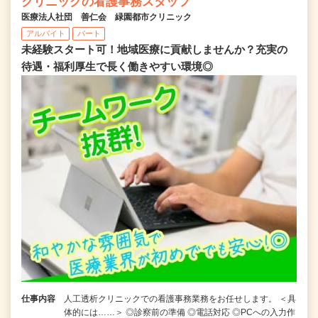
クリニックの看護事務スタッフ
医療法人社団 善仁会 緑園都市クリニック
アルバイト
パート
未経験スタート可！地域医療に貢献しませんか？充実の
待遇・福利厚生で長く働きやすい環境◎
仕事内容
人工透析クリニックでの看護事務業務をお任せします。 ＜具
体的には……＞ ◎診察前の準備 ◎電話対応 ◎PCへの入力作