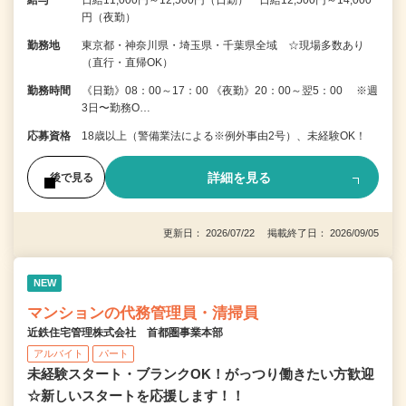
給与
日給11,000円～12,500円（日勤） 日給12,500円～14,000
円（夜勤）
勤務地
東京都・神奈川県・埼玉県・千葉県全域 ☆現場多数あり
（直行・直帰OK）
勤務時間
《日勤》08：00～17：00 《夜勤》20：00～翌5：00 ※週
3日〜勤務O…
応募資格
18歳以上（警備業法による※例外事由2号）、未経験OK！
詳細を見る
後で見る
更新日： 2026/07/22 掲載終了日： 2026/09/05
NEW
マンションの代務管理員・清掃員
近鉄住宅管理株式会社 首都圏事業本部
アルバイト
パート
未経験スタート・ブランクOK！がっつり働きたい方歓迎
☆新しいスタートを応援します！！