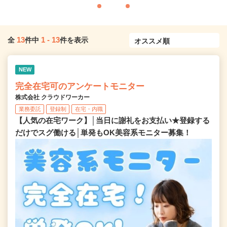
13
1
-
13
全
件中
件を表示
NEW
完全在宅可のアンケートモニター
株式会社 クラウドワーカー
業務委託
登録制
在宅・内職
【人気の在宅ワーク】│当日に謝礼をお支払い★登録する
だけでスグ働ける│単発もOK美容系モニター募集！