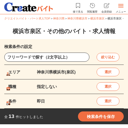
後で見る
閲覧履歴
会員登録
メニュー
クリエイトバイト・パート求人TOP
＞
神奈川県
＞
神奈川県横浜市
＞
横浜市泉区
＞
横浜市泉区・そ
横浜市泉区・その他のバイト・求人情報
検索条件の設定
絞り込む
エリア
神奈川県横浜市(泉区)
選択
職種
指定しない
選択
条件
即日
選択
13
検索条件を保存
全
件ヒットしました