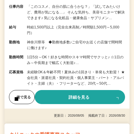
仕事内容
「このコスメ、自分の肌に合うかな？」「試してみたいけ
ど、費用が気になる…」 そんな気持ち、美容モニターで解決
できます♪ 気になる化粧品・健康食品・サプリメン…
給与
時給1,500円以上（完全出来高制／時間額1,500円～5,000
円）
勤務地
神奈川県等 ◆勤務地多数♪ご自宅やお近くの店舗で間時間
に働けます♪
勤務時間
1日5分～OK！好きな時間やスキマ時間でサクッと♪ ☆1日の
み～中長期まで幅広く大歓迎♪…
応募資格
未経験OK＆年齢不問！夏休みの1回きり・単発も大歓迎！ ★
会社員・派遣社員・契約社員・個人事業主・パート・アルバ
イト・主婦（夫）・フリーターなど、20代～50代…
詳細を見る
後で見る
更新日： 2026/08/05 掲載終了日： 2026/08/30