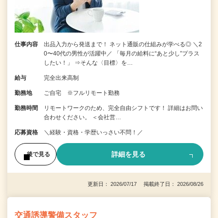
仕事内容
出品入力から発送まで！ ネット通販の仕組みが学べる◎ ＼2
0〜40代の男性が活躍中／ 「毎月の給料に“あと少し”プラス
したい！」 ⇒そんな〈目標〉を…
給与
完全出来高制
勤務地
ご自宅 ※フルリモート勤務
勤務時間
リモートワークのため、完全自由シフトです！ 詳細はお問い
合わせください。 ＜会社営…
応募資格
＼経験・資格・学歴いっさい不問！／
詳細を見る
後で見る
更新日： 2026/07/17 掲載終了日： 2026/08/26
交通誘導警備スタッフ