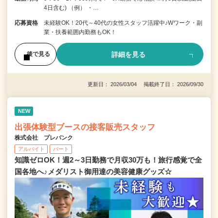
4日含む) （例） ・…
応募資格
未経験OK！20代～40代の女性スタッフ活躍中♪Wワーク・副
業・扶養範囲内勤務もOK！
詳細を見る
後で見る
更新日： 2026/03/04 掲載終了日： 2026/09/30
NEW
出張体験型ブースの接客販売スタッフ
株式会社 プレバンク
アルバイト
パート
知識ゼロOK！週2～3日勤務で月収30万も！旅行感覚で全
国各地へ♪メダリスト御用達の美容健康グッズ☆