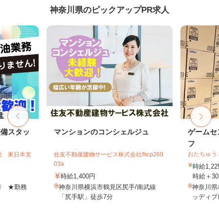
神奈川県のピックアップPR求人
整備スタッ
マンションのコンシェルジュ
ゲームセ
フ
おたちゅう
社 東日本支
住友不動産建物サービス株式会社/hcp260
03a
時給1,
時給1,400円
時給＋30
市 ★勤務
神奈川県横浜市鶴見区尻手/南武線
神奈川県相
「尻手駅」徒歩7分
ッディプ