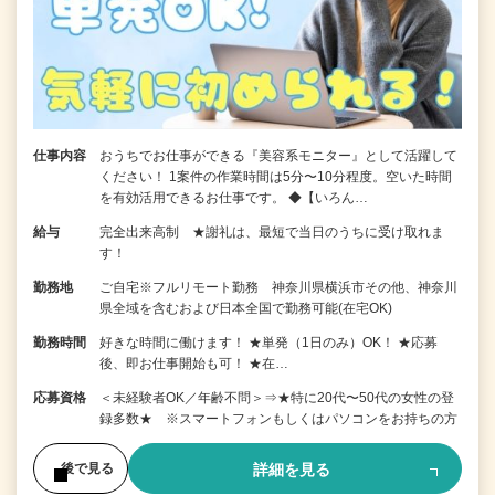
仕事内容
おうちでお仕事ができる『美容系モニター』として活躍して
ください！ 1案件の作業時間は5分〜10分程度。空いた時間
を有効活用できるお仕事です。 ◆【いろん…
給与
完全出来高制 ★謝礼は、最短で当日のうちに受け取れま
す！
勤務地
ご自宅※フルリモート勤務 神奈川県横浜市その他、神奈川
県全域を含むおよび日本全国で勤務可能(在宅OK)
勤務時間
好きな時間に働けます！ ★単発（1日のみ）OK！ ★応募
後、即お仕事開始も可！ ★在…
応募資格
＜未経験者OK／年齢不問＞⇒★特に20代〜50代の女性の登
録多数★ ※スマートフォンもしくはパソコンをお持ちの方
詳細を見る
後で見る