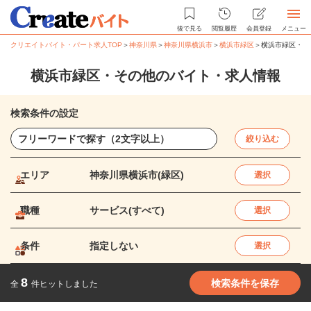
後で見る
閲覧履歴
会員登録
メニュー
クリエイトバイト・パート求人TOP
＞
神奈川県
＞
神奈川県横浜市
＞
横浜市緑区
＞
横浜市緑区・そ
横浜市緑区・その他のバイト・求人情報
検索条件の設定
絞り込む
エリア
神奈川県横浜市(緑区)
選択
職種
サービス(すべて)
選択
条件
指定しない
選択
8
検索条件を保存
全
件ヒットしました