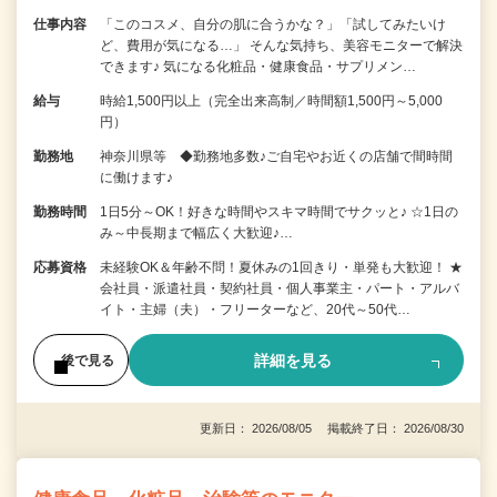
仕事内容
「このコスメ、自分の肌に合うかな？」「試してみたいけ
ど、費用が気になる…」 そんな気持ち、美容モニターで解決
できます♪ 気になる化粧品・健康食品・サプリメン…
給与
時給1,500円以上（完全出来高制／時間額1,500円～5,000
円）
勤務地
神奈川県等 ◆勤務地多数♪ご自宅やお近くの店舗で間時間
に働けます♪
勤務時間
1日5分～OK！好きな時間やスキマ時間でサクッと♪ ☆1日の
み～中長期まで幅広く大歓迎♪…
応募資格
未経験OK＆年齢不問！夏休みの1回きり・単発も大歓迎！ ★
会社員・派遣社員・契約社員・個人事業主・パート・アルバ
イト・主婦（夫）・フリーターなど、20代～50代…
詳細を見る
後で見る
更新日： 2026/08/05 掲載終了日： 2026/08/30