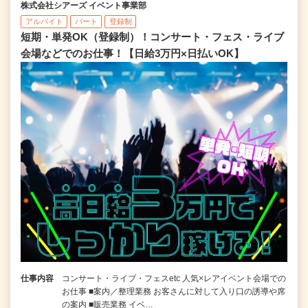
株式会社シアーズ イベント事業部
アルバイト
パート
登録制
短期・単発OK（登録制）！コンサート・フェス・ライブ
会場などでのお仕事！【日給3万円×日払いOK】
仕事内容
コンサート・ライブ・フェスetc 人気×レアイベント会場での
お仕事 ■案内／整理業務 お客さんに対して入り口の誘導や席
の案内 ■販売業務 イベ…