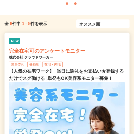
8
1
-
8
全
件中
件を表示
NEW
完全在宅可のアンケートモニター
株式会社 クラウドワーカー
業務委託
登録制
在宅・内職
【人気の在宅ワーク】│当日に謝礼をお支払い★登録する
だけでスグ働ける│単発もOK美容系モニター募集！