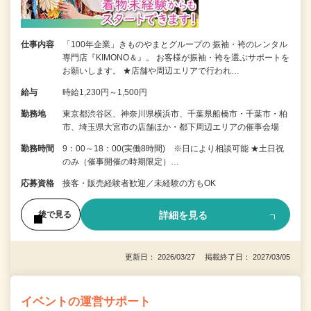
仕事内容
「100年企業」きものやまとグループの 振袖・袴のレンタル
専門店『KIMONO＆』。 お客様が振袖・袴を選ぶサポートを
お願いします。 ★店舗や周辺エリアで行われ…
給与
時給1,230円～1,500円
勤務地
東京都渋谷区、神奈川県横浜市、千葉県船橋市・千葉市・柏
市、埼玉県大宮市の店舗ほか・都下周辺エリアの催事会場
勤務時間
9：00～18：00(実働8時間) ※日により相談可能 ★土日祝
のみ（催事開催の時期限定）…
応募資格
接客・販売経験者歓迎／未経験の方もOK
詳細を見る
後で見る
更新日： 2026/03/27 掲載終了日： 2027/03/05
イベントの運営サポート