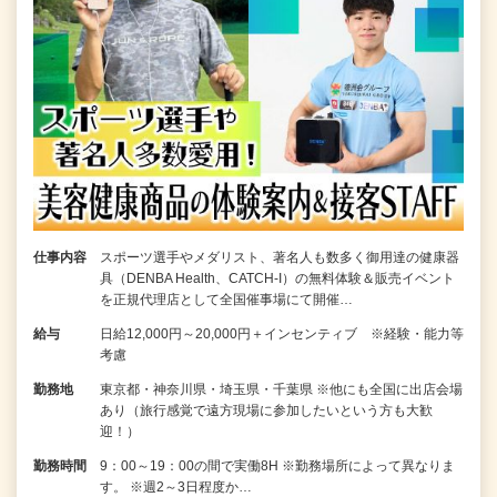
仕事内容
スポーツ選手やメダリスト、著名人も数多く御用達の健康器
具（DENBA Health、CATCH-I）の無料体験＆販売イベント
を正規代理店として全国催事場にて開催…
給与
日給12,000円～20,000円＋インセンティブ ※経験・能力等
考慮
勤務地
東京都・神奈川県・埼玉県・千葉県 ※他にも全国に出店会場
あり（旅行感覚で遠方現場に参加したいという方も大歓
迎！）
勤務時間
9：00～19：00の間で実働8H ※勤務場所によって異なりま
す。 ※週2～3日程度か…