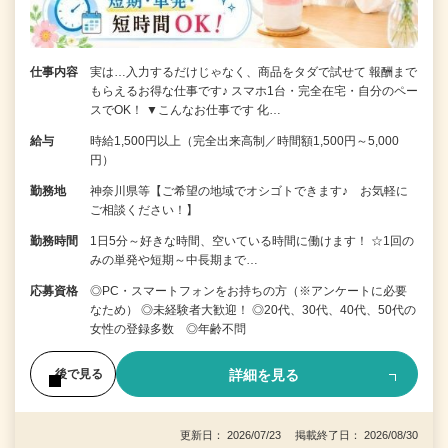
仕事内容
実は…入力するだけじゃなく、商品をタダで試せて 報酬まで
もらえるお得な仕事です♪ スマホ1台・完全在宅・自分のペー
スでOK！ ▼こんなお仕事です 化…
給与
時給1,500円以上（完全出来高制／時間額1,500円～5,000
円）
勤務地
神奈川県等【ご希望の地域でオシゴトできます♪ お気軽に
ご相談ください！】
勤務時間
1日5分～好きな時間、空いている時間に働けます！ ☆1回の
みの単発や短期～中長期まで…
応募資格
◎PC・スマートフォンをお持ちの方（※アンケートに必要
なため） ◎未経験者大歓迎！ ◎20代、30代、40代、50代の
女性の登録多数 ◎年齢不問
詳細を見る
後で見る
更新日： 2026/07/23 掲載終了日： 2026/08/30