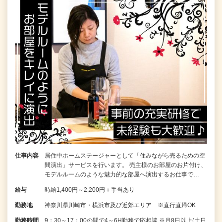
仕事内容
居住中ホームステージャーとして「住みながら売るための空
間演出」サービスを行います。 売主様のお部屋のお片付け、
モデルルームのような魅力的な部屋へ演出するお仕事で…
給与
時給1,400円～2,200円＋手当あり
勤務地
神奈川県川崎市・横浜市及び近郊エリア ※直行直帰OK
勤務時間
9：30～17：00の間で4～6H勤務で応相談 ※月8日以上(土日