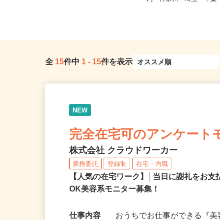
「新子安駅」徒歩6分）
内・神奈川・埼玉・千
全
15
件中
1
-
15
件を表示
NEW
完全在宅可のアンケート
株式会社 クラウドワーカー
業務委託
登録制
在宅・内職
【人気の在宅ワーク】│当日に謝礼をお支
OK美容系モニター募集！