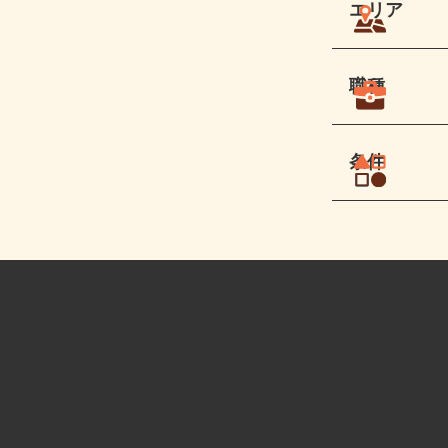
エリア
職種
条件