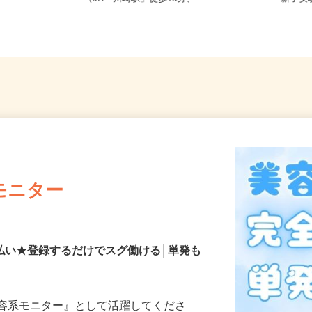
葉
（JR「川崎駅」徒歩15分、...
「新子
モニター
払い★登録するだけでスグ働ける│単発も