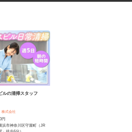
スビルの清掃スタッフ
家事代行スタッフ（CRE250128-
01c...
和 株式会社
株式会社クリエイト 派遣・紹介事業部
300円
時給1,500円～1,700円
県横浜市神奈川区守屋町（JR
神奈川県横浜市戸塚区 他、東京都