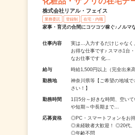
化粧品・サプリの在宅デ
株式会社リアル・フェイス
業務委託
登録制
在宅・内職
家事・育児の合間にコツコツ稼ぐ♪ノルマ
仕事内容
実は…入力するだけじゃなく
お得な仕事です♪ スマホ1台
なお仕事です 化…
給与
時給1,500円以上（完全出来高
勤務地
神奈川県等【ご希望の地域で
さい！】
勤務時間
1日5分～好きな時間、空い
や短期～中長期まで…
応募資格
◎PC・スマートフォンをお