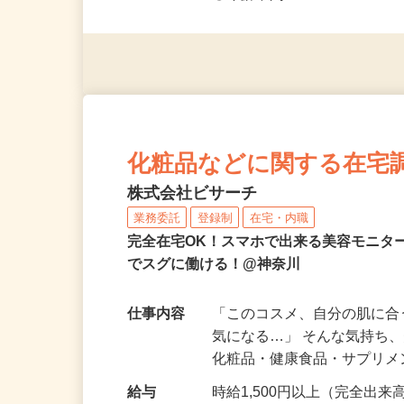
◎未経験者大歓迎！ ◎20代
◎年齢不問
化粧品などに関する在宅
株式会社ビサーチ
業務委託
登録制
在宅・内職
完全在宅OK！スマホで出来る美容モニタ
でスグに働ける！@神奈川
仕事内容
「このコスメ、自分の肌に
気になる…」 そんな気持ち
化粧品・健康食品・サプリ