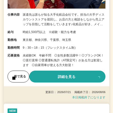
仕事内容
派遣先は誰もが知る大手化粧品会社です。担当の大手ディス
カウントストアを巡回し、お店の方と相談をしながら売上ア
ップを目指して活動をしていきます♪化粧品が好き、メイ…
給与
時給1,500円以上 ※経験・能力を考慮
勤務地
東京都、神奈川県、千葉県、埼玉県
勤務時間
9：30～18：15（フレックスタイム制）
応募資格
未経験OK 年齢不問 ◎女性多数活躍中！◎ブランクOK！
◎直行直帰 ◎普通運転免許（AT限定可）がある方は歓迎し
ます ◎自家用車が使える方大歓迎！
詳細を見る
後で見る
更新日： 2026/07/21 掲載終了日： 2026/08/06
本日掲載終了になります
NEW