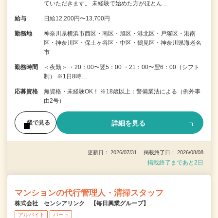
ていただきます。 未経験で始めた方がほとん…
給与
日給12,200円〜13,700円
勤務地
神奈川県横浜市西区・南区・旭区・港北区・戸塚区・港南
区・神奈川区・保土ヶ谷区・中区・鶴見区・神奈川県海老名
市
勤務時間
＜夜勤＞ ・20：00〜翌5：00 ・21：00〜翌6：00（シフト
制） ※1日8時…
応募資格
無資格・未経験OK！ ※18歳以上：警備業法による（例外事
由2号）
詳細を見る
後で見る
更新日： 2026/07/31 掲載終了日： 2026/08/08
掲載終了まであと2日
マンションの代行管理人・清掃スタッフ
株式会社 センシアリンク 【毎日興業グループ】
アルバイト
パート