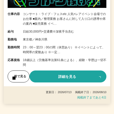
仕事内容
コンサート・ライブ・フェスetc 人気×レアイベント会場での
お仕事 ■案内／整理業務 お客さんに対して入り口の誘導や席
の案内 ■販売業務 イベ…
給与
日給30,000円+交通費※深夜手当含む
勤務地
東京都／神奈川県
勤務時間
23：00～翌23：00の間（休憩あり） ※イベントによって、
時間帯の変動あり ※一定…
応募資格
18歳以上（労働基準法第61条による）、経験・学歴は一切不
問
詳細を見る
後で見る
更新日： 2026/07/13 掲載終了日： 2026/08/10
掲載終了まであと4日