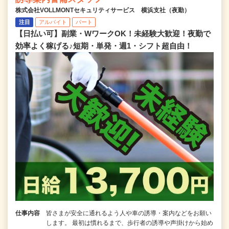
株式会社VOLLMONTセキュリティサービス 横浜支社（夜勤）
注目
アルバイト
パート
【日払い可】副業・WワークOK！未経験大歓迎！夜勤で
効率よく稼げる♪短期・単発・週1・シフト超自由！
仕事内容
皆さまが安全に通れるよう人や車の誘導・案内などをお願い
します。 最初は慣れるまで、歩行者の誘導や声掛けから始め