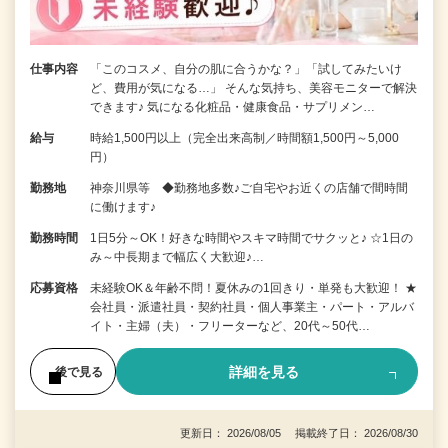
仕事内容
「このコスメ、自分の肌に合うかな？」「試してみたいけ
ど、費用が気になる…」 そんな気持ち、美容モニターで解決
できます♪ 気になる化粧品・健康食品・サプリメン…
給与
時給1,500円以上（完全出来高制／時間額1,500円～5,000
円）
勤務地
神奈川県等 ◆勤務地多数♪ご自宅やお近くの店舗で間時間
に働けます♪
勤務時間
1日5分～OK！好きな時間やスキマ時間でサクッと♪ ☆1日の
み～中長期まで幅広く大歓迎♪…
応募資格
未経験OK＆年齢不問！夏休みの1回きり・単発も大歓迎！ ★
会社員・派遣社員・契約社員・個人事業主・パート・アルバ
イト・主婦（夫）・フリーターなど、20代～50代…
詳細を見る
後で見る
更新日： 2026/08/05 掲載終了日： 2026/08/30