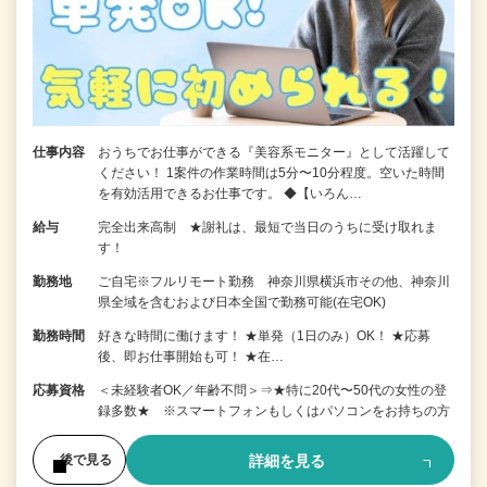
仕事内容
おうちでお仕事ができる『美容系モニター』として活躍して
ください！ 1案件の作業時間は5分〜10分程度。空いた時間
を有効活用できるお仕事です。 ◆【いろん…
給与
完全出来高制 ★謝礼は、最短で当日のうちに受け取れま
す！
勤務地
ご自宅※フルリモート勤務 神奈川県横浜市その他、神奈川
県全域を含むおよび日本全国で勤務可能(在宅OK)
勤務時間
好きな時間に働けます！ ★単発（1日のみ）OK！ ★応募
後、即お仕事開始も可！ ★在…
応募資格
＜未経験者OK／年齢不問＞⇒★特に20代〜50代の女性の登
録多数★ ※スマートフォンもしくはパソコンをお持ちの方
詳細を見る
後で見る