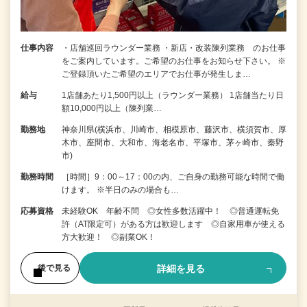
仕事内容
・店舗巡回ラウンダー業務 ・新店・改装陳列業務 のお仕事
をご案内しています。ご希望のお仕事をお知らせ下さい。 ※
ご登録頂いたご希望のエリアでお仕事が発生しま…
給与
1店舗あたり1,500円以上（ラウンダー業務） 1店舗当たり日
額10,000円以上（陳列業…
勤務地
神奈川県(横浜市、川崎市、相模原市、藤沢市、横須賀市、厚
木市、座間市、大和市、海老名市、平塚市、茅ヶ崎市、秦野
市)
勤務時間
［時間］9：00～17：00の内、ご自身の勤務可能な時間で働
けます。 ※半日のみの場合も…
応募資格
未経験OK 年齢不問 ◎女性多数活躍中！ ◎普通運転免
許（AT限定可）がある方は歓迎します ◎自家用車が使える
方大歓迎！ ◎副業OK！
詳細を見る
後で見る