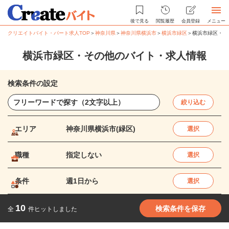
後で見る
閲覧履歴
会員登録
メニュー
クリエイトバイト・パート求人TOP
＞
神奈川県
＞
神奈川県横浜市
＞
横浜市緑区
＞
横浜市緑区・そ
横浜市緑区・その他のバイト・求人情報
検索条件の設定
絞り込む
エリア
神奈川県横浜市(緑区)
選択
職種
指定しない
選択
条件
週1日から
選択
10
検索条件を保存
全
件ヒットしました