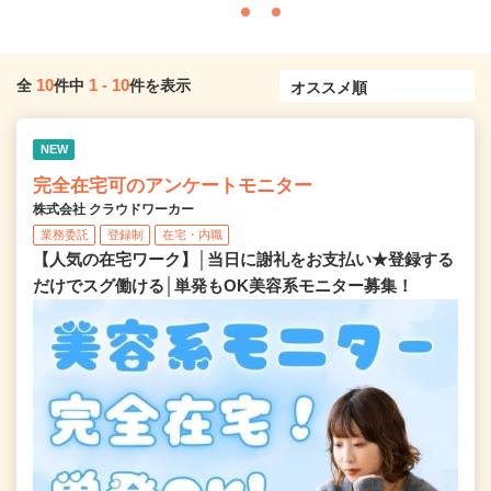
10
1
-
10
全
件中
件を表示
NEW
完全在宅可のアンケートモニター
株式会社 クラウドワーカー
業務委託
登録制
在宅・内職
【人気の在宅ワーク】│当日に謝礼をお支払い★登録する
だけでスグ働ける│単発もOK美容系モニター募集！