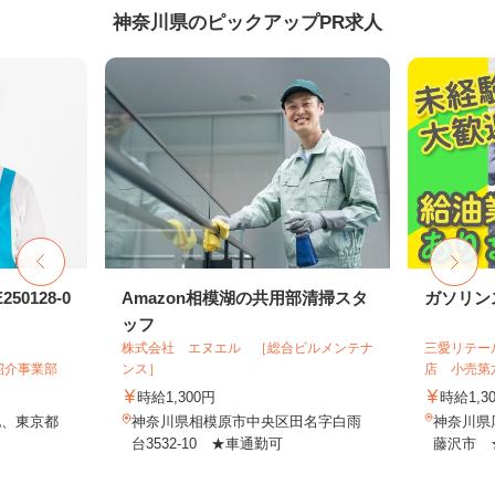
神奈川県のピックアップPR求人
0128-0
Amazon相模湖の共用部清掃スタ
ガソリン
ッフ
株式会社 エヌエル ［総合ビルメンテナ
三愛リテー
紹介事業部
ンス］
店 小売第
時給1,300円
時給1,3
他、東京都
神奈川県相模原市中央区田名字白雨
神奈川県
台3532-10 ★車通勤可
藤沢市 