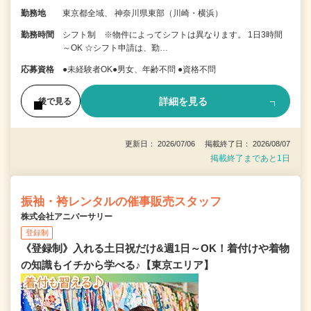
勤務地
東京都全域、 神奈川県東部（川崎・横浜）
勤務時間
シフト制 ※物件によってシフトは異なります。 1日3時間
～OK ☆シフト申請は、勤…
応募資格
●未経験者OK●男女、年齢不問 ●資格不問
詳細を見る
後で見る
更新日： 2026/07/06 掲載終了日： 2026/08/07
掲載終了まであと1日
振袖・袴レンタルの催事販売スタッフ
株式会社アニバーサリー
登録制
《登録制》入れる土日祝だけ&週1日～OK！着付けや着物
の知識もイチから学べる♪【東京エリア】