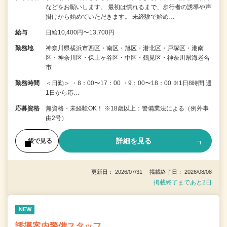
などをお願いします。 最初は慣れるまで、歩行者の誘導や声
掛けから始めていただきます。 未経験で始め…
給与
日給10,400円〜13,700円
勤務地
神奈川県横浜市西区・南区・旭区・港北区・戸塚区・港南
区・神奈川区・保土ヶ谷区・中区・鶴見区・神奈川県海老名
市
勤務時間
＜日勤＞ ・8：00〜17：00 ・9：00〜18：00 ※1日8時間 週
1日から応…
応募資格
無資格・未経験OK！ ※18歳以上：警備業法による（例外事
由2号）
詳細を見る
後で見る
更新日： 2026/07/31 掲載終了日： 2026/08/08
掲載終了まであと2日
NEW
誘導案内警備スタッフ