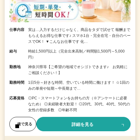
仕事内容
実は…入力するだけじゃなく、商品をタダで試せて 報酬まで
もらえるお得な仕事です♪ スマホ1台・完全在宅・自分のペー
スでOK！ ▼こんなお仕事です 化…
給与
時給1,500円以上（完全出来高制／時間額1,500円～5,000
円）
勤務地
神奈川県等【ご希望の地域でオシゴトできます♪ お気軽に
ご相談ください！】
勤務時間
1日5分～好きな時間、空いている時間に働けます！ ☆1回の
みの単発や短期～中長期まで…
応募資格
◎PC・スマートフォンをお持ちの方（※アンケートに必要
なため） ◎未経験者大歓迎！ ◎20代、30代、40代、50代の
女性の登録多数 ◎年齢不問
詳細を見る
後で見る