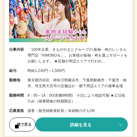
仕事内容
「100年企業」きものやまとグループの 振袖・袴のレンタル
専門店『KIMONO＆』。 お客様が振袖・袴を選ぶサポートを
お願いします。 ★店舗や周辺エリアで行われ…
給与
時給1,230円～1,500円
勤務地
東京都渋谷区、神奈川県横浜市、千葉県船橋市・千葉市・柏
市、埼玉県大宮市の店舗ほか・都下周辺エリアの催事会場
勤務時間
9：00～18：00(実働8時間) ※日により相談可能 ★土日祝
のみ（催事開催の時期限定）…
応募資格
接客・販売経験者歓迎／未経験の方もOK
詳細を見る
後で見る