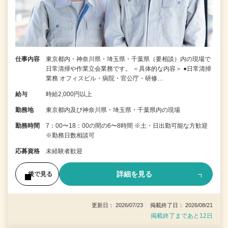
仕事内容
東京都内・神奈川県・埼玉県・千葉県（要相談）内の現場で
日常清掃や作業立会業務です。 ＜具体的な内容＞ ●日常清掃
業務 オフィスビル・病院・官公庁・研修…
給与
時給2,000円以上
勤務地
東京都内及び神奈川県・埼玉県・千葉県内の現場
勤務時間
7：00〜18：00の間の6〜8時間 ※土・日出勤可能な方歓迎
※勤務日数相談可
応募資格
未経験者歓迎
詳細を見る
後で見る
更新日： 2026/07/23 掲載終了日： 2026/08/21
掲載終了まであと12日