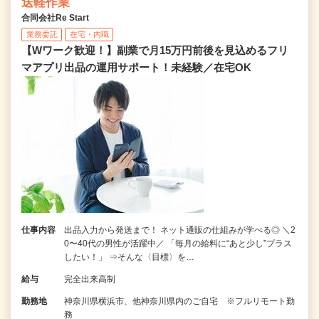
送軽作業
合同会社Re Start
業務委託
在宅・内職
【Wワーク歓迎！】副業で月15万円前後を見込めるフリ
マアプリ出品の運用サポート！未経験／在宅OK
仕事内容
出品入力から発送まで！ ネット通販の仕組みが学べる◎ ＼2
0〜40代の男性が活躍中／ 「毎月の給料に“あと少し”プラス
したい！」 ⇒そんな〈目標〉を…
給与
完全出来高制
勤務地
神奈川県横浜市、他神奈川県内のご自宅 ※フルリモート勤
務