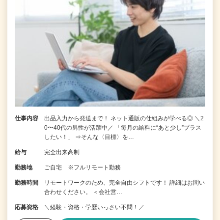
仕事内容
出品入力から発送まで！ ネット通販の仕組みが学べる◎ ＼2
0〜40代の男性が活躍中／ 「毎月の給料に“あと少し”プラス
したい！」 ⇒そんな〈目標〉を…
給与
完全出来高制
勤務地
ご自宅 ※フルリモート勤務
勤務時間
リモートワークのため、完全自由シフトです！ 詳細はお問い
合わせください。 ＜会社営…
応募資格
＼経験・資格・学歴いっさい不問！／