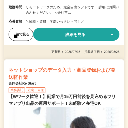
勤務時間
リモートワークのため、完全自由シフトです！ 詳細はお問い
合わせください。 ＜会社営…
応募資格
＼経験・資格・学歴いっさい不問！／
詳細を見る
後で見る
更新日： 2026/07/15 掲載終了日： 2026/08/26
ネットショップのデータ入力・商品登録および発
送軽作業
合同会社Re Start
業務委託
在宅・内職
【Wワーク歓迎！】副業で月15万円前後を見込めるフリ
マアプリ出品の運用サポート！未経験／在宅OK