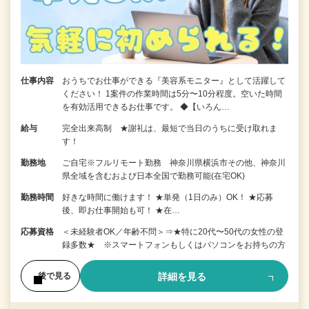
仕事内容
おうちでお仕事ができる『美容系モニター』として活躍して
ください！ 1案件の作業時間は5分〜10分程度。空いた時間
を有効活用できるお仕事です。 ◆【いろん…
給与
完全出来高制 ★謝礼は、最短で当日のうちに受け取れま
す！
勤務地
ご自宅※フルリモート勤務 神奈川県横浜市その他、神奈川
県全域を含むおよび日本全国で勤務可能(在宅OK)
勤務時間
好きな時間に働けます！ ★単発（1日のみ）OK！ ★応募
後、即お仕事開始も可！ ★在…
応募資格
＜未経験者OK／年齢不問＞⇒★特に20代〜50代の女性の登
録多数★ ※スマートフォンもしくはパソコンをお持ちの方
詳細を見る
後で見る