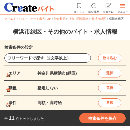
後で見る
閲覧履歴
会員登録
メニュー
クリエイトバイト・パート求人TOP
＞
神奈川県
＞
神奈川県横浜市
＞
横浜市緑区
＞
横浜市緑区・そ
横浜市緑区・その他のバイト・求人情報
検索条件の設定
絞り込む
エリア
神奈川県横浜市(緑区)
選択
職種
指定しない
選択
条件
高額・高時給
選択
11
検索条件を保存
全
件ヒットしました