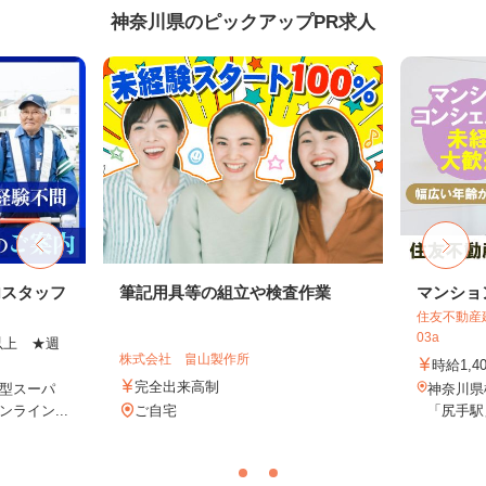
神奈川県のピックアップPR求人
内スタッフ
筆記用具等の組立や検査作業
マンショ
住友不動産建
03a
円以上 ★週
株式会社 畠山製作所
時給1,4
完全出来高制
型スーパ
神奈川県
ライン...
ご自宅
「尻手駅