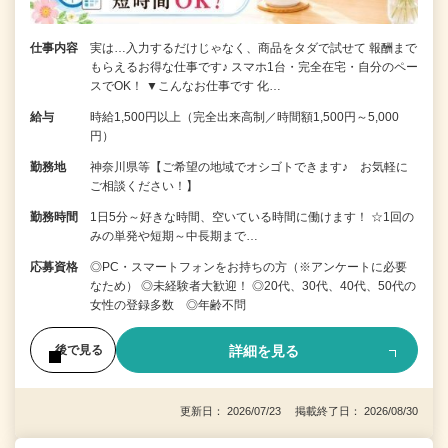
仕事内容
実は…入力するだけじゃなく、商品をタダで試せて 報酬まで
もらえるお得な仕事です♪ スマホ1台・完全在宅・自分のペー
スでOK！ ▼こんなお仕事です 化…
給与
時給1,500円以上（完全出来高制／時間額1,500円～5,000
円）
勤務地
神奈川県等【ご希望の地域でオシゴトできます♪ お気軽に
ご相談ください！】
勤務時間
1日5分～好きな時間、空いている時間に働けます！ ☆1回の
みの単発や短期～中長期まで…
応募資格
◎PC・スマートフォンをお持ちの方（※アンケートに必要
なため） ◎未経験者大歓迎！ ◎20代、30代、40代、50代の
女性の登録多数 ◎年齢不問
詳細を見る
後で見る
更新日： 2026/07/23 掲載終了日： 2026/08/30