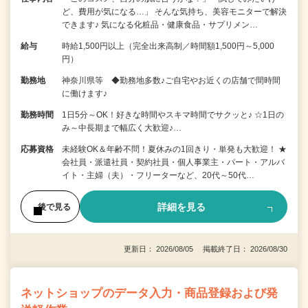
ど、費用が気になる…」 そんな気持ち、美容モニターで解決
できます♪ 気になる化粧品・健康食品・サプリメン…
給与
時給1,500円以上（完全出来高制／時間額1,500円～5,000
円）
勤務地
神奈川県等 ◆勤務地多数♪ご自宅やお近くの店舗で間時間
に働けます♪
勤務時間
1日5分～OK！好きな時間やスキマ時間でサクッと♪ ☆1日の
み～中長期まで幅広く大歓迎♪…
応募資格
未経験OK＆年齢不問！夏休みの1回きり・単発も大歓迎！ ★
会社員・派遣社員・契約社員・個人事業主・パート・アルバ
イト・主婦（夫）・フリーターなど、20代～50代…
詳細を見る
後で見る
更新日： 2026/08/05 掲載終了日： 2026/08/30
ネットショップのデータ入力・商品登録および発