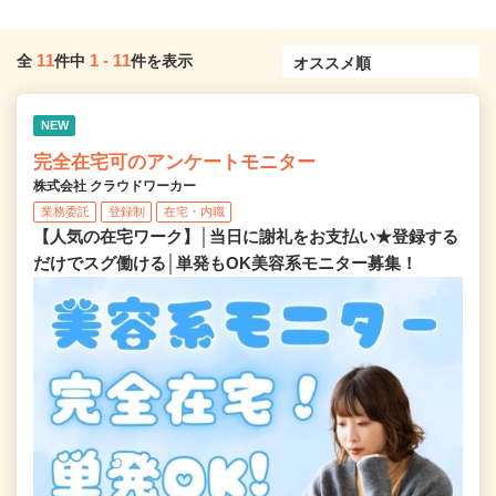
11
1
-
11
全
件中
件を表示
NEW
完全在宅可のアンケートモニター
株式会社 クラウドワーカー
業務委託
登録制
在宅・内職
【人気の在宅ワーク】│当日に謝礼をお支払い★登録する
だけでスグ働ける│単発もOK美容系モニター募集！