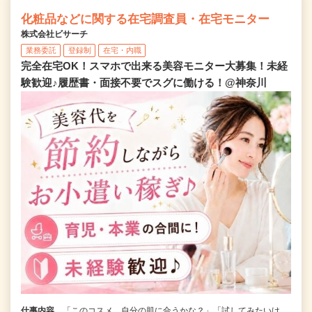
化粧品などに関する在宅調査員・在宅モニター
株式会社ビサーチ
業務委託
登録制
在宅・内職
完全在宅OK！スマホで出来る美容モニター大募集！未経
験歓迎♪履歴書・面接不要でスグに働ける！@神奈川
仕事内容
「このコスメ、自分の肌に合うかな？」「試してみたいけ