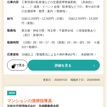
仕事内容
工事現場や駐車場などの交通誘導警備業務。 《具体的に
は……》 道路・イベント会場・駐車場などでの、車や歩行者
の交通誘導・整理・案内 ＜勤務地＞ …
給与
日給11,000円～12,500円（日勤） 日給12,500円～14,000
円（夜勤）
勤務地
東京都・神奈川県・埼玉県・千葉県全域 ☆現場多数あり
（直行・直帰OK）
勤務時間
《日勤》08：00～17：00 《夜勤》20：00～翌5：00 ※週
3日〜勤務O…
応募資格
18歳以上（警備業法による※例外事由2号）、未経験OK！
詳細を見る
後で見る
更新日： 2026/07/22 掲載終了日： 2026/09/05
NEW
マンションの清掃指導員
近鉄住宅管理株式会社 首都圏事業本部