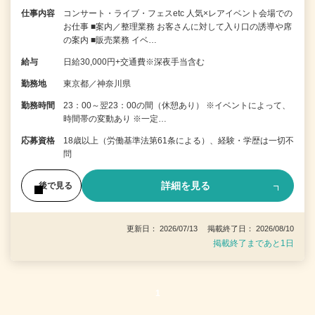
仕事内容
コンサート・ライブ・フェスetc 人気×レアイベント会場での
お仕事 ■案内／整理業務 お客さんに対して入り口の誘導や席
の案内 ■販売業務 イベ…
給与
日給30,000円+交通費※深夜手当含む
勤務地
東京都／神奈川県
勤務時間
23：00～翌23：00の間（休憩あり） ※イベントによって、
時間帯の変動あり ※一定…
応募資格
18歳以上（労働基準法第61条による）、経験・学歴は一切不
問
詳細を見る
後で見る
更新日： 2026/07/13 掲載終了日： 2026/08/10
掲載終了まであと1日
1