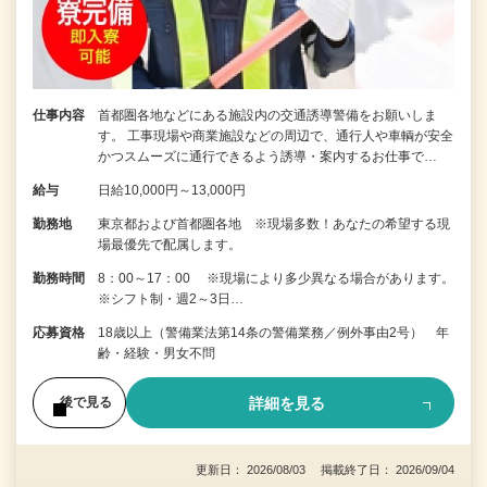
仕事内容
首都圏各地などにある施設内の交通誘導警備をお願いしま
す。 工事現場や商業施設などの周辺で、通行人や車輌が安全
かつスムーズに通行できるよう誘導・案内するお仕事で…
給与
日給10,000円～13,000円
勤務地
東京都および首都圏各地 ※現場多数！あなたの希望する現
場最優先で配属します。
勤務時間
8：00～17：00 ※現場により多少異なる場合があります。
※シフト制・週2～3日…
応募資格
18歳以上（警備業法第14条の警備業務／例外事由2号） 年
齢・経験・男女不問
詳細を見る
後で見る
更新日： 2026/08/03 掲載終了日： 2026/09/04