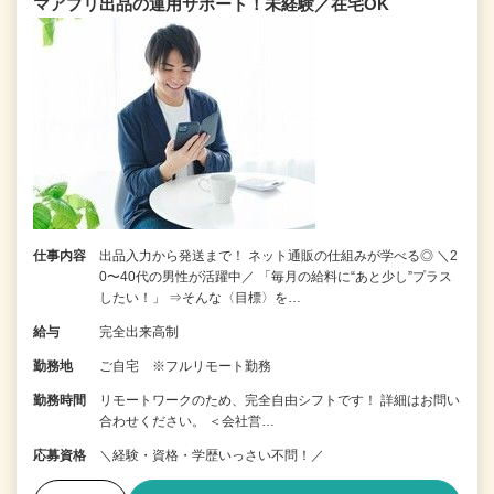
マアプリ出品の運用サポート！未経験／在宅OK
仕事内容
出品入力から発送まで！ ネット通販の仕組みが学べる◎ ＼2
0〜40代の男性が活躍中／ 「毎月の給料に“あと少し”プラス
したい！」 ⇒そんな〈目標〉を…
給与
完全出来高制
勤務地
ご自宅 ※フルリモート勤務
勤務時間
リモートワークのため、完全自由シフトです！ 詳細はお問い
合わせください。 ＜会社営…
応募資格
＼経験・資格・学歴いっさい不問！／