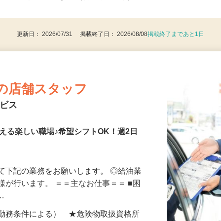
後で見
8歳以上：警備業法による（例外事由2号）
更新日： 2026/07/31 掲載終了日： 2026/08/08
掲載終了まであと1日
の店舗スタッフ
ービス
会える楽しい職場♪希望シフトOK！週2日
て下記の業務をお願いします。 ◎給油業
様が行います。 ＝＝主なお仕事＝＝ ■困
■…