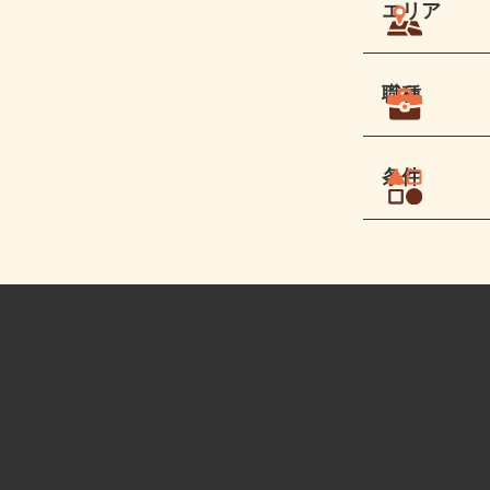
エリア
職種
条件