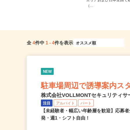
ご自宅※フルリモート勤
【004】岐阜、静岡、愛知、三重、新
エリアおよび日本全国で
潟、長野、茨城、群馬、栃木、...
（...
全
4
件中
1
-
4
件を表示
NEW
駐車場周辺で誘導案内ス
株式会社VOLLMONTセキュリティ
注目
アルバイト
パート
【未経験者・幅広い年齢層を歓迎】応募者
発・週1・シフト自由！