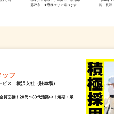
務 埼玉県
勤務可能
神奈川県厚木市、座間市、綾瀬市、
【00
藤沢市 ★勤務エリア選べます
潟、長
タッフ
サービス 横浜支社（駐車場）
全員面接！20代〜80代活躍中！短期・単