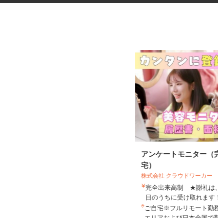
グッズの組立・検品等の内職ス
アンケートモニター（
タッフ
宅）
株式会社 クラウドワーカー
完全出来高制 ★謝礼
株式会社ベルロジテック
日のうちに受け取れま
報酬 完全出来高制