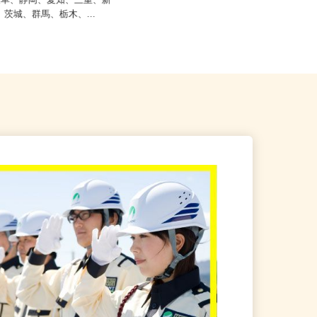
ご自宅※フルリモート勤務 埼玉県
4】岐阜、静岡、愛知、三重、新
エリアおよび日本全国で勤務可能
野、茨城、群馬、栃木、...
（...