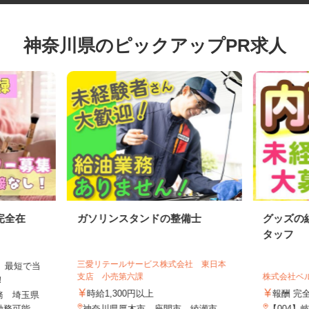
神奈川県のピックアップPR求人
完全在
ガソリンスタンドの整備士
グッズ
タッフ
三愛リテールサービス株式会社 東日本
は、最短で当
支店 小売第六課
株式会社
す！
時給1,300円以上
報酬 