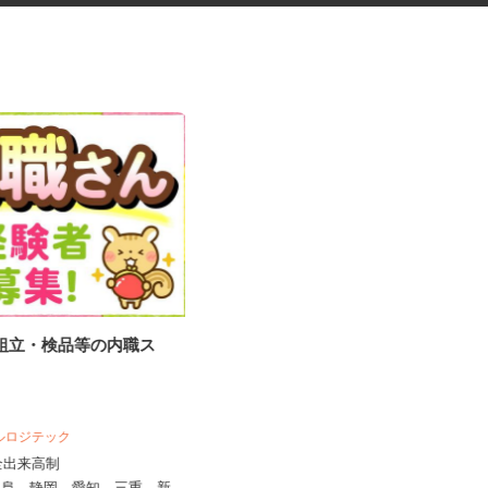
の組立・検品等の内職ス
アンケートモニター（完全在
宅）
株式会社 クラウドワーカー
完全出来高制 ★謝礼は、最短で当
ベルロジテック
日のうちに受け取れます！
完全出来高制