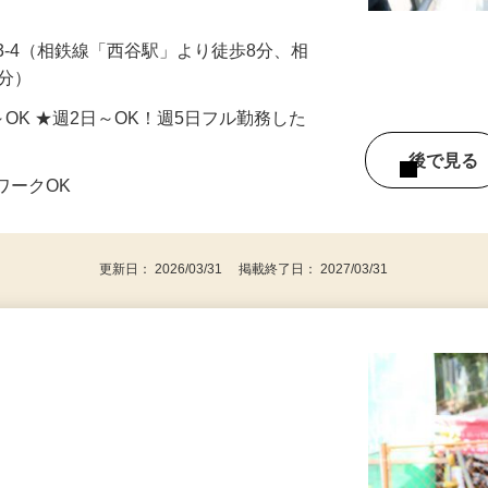
円以上（勤務条件による） ★危険物取扱資格所
3-4（相鉄線「西谷駅」より徒歩8分、相
4分）
4h～OK ★週2日～OK！週5日フル勤務した
後で見
ワークOK
更新日： 2026/03/31 掲載終了日： 2027/03/31