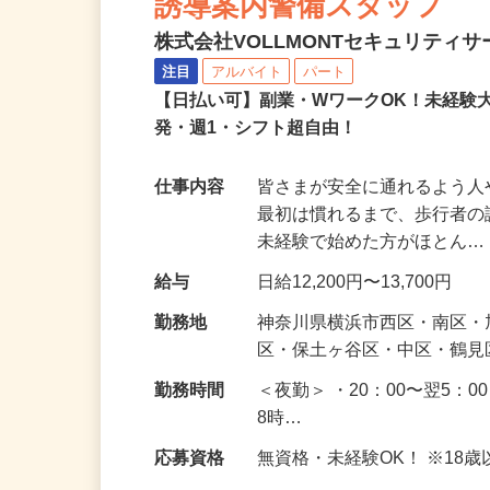
誘導案内警備スタッフ
株式会社VOLLMONTセキュリティ
注目
アルバイト
パート
【日払い可】副業・WワークOK！未経験
発・週1・シフト超自由！
仕事内容
皆さまが安全に通れるよう
最初は慣れるまで、歩行者
未経験で始めた方がほとん
給与
日給12,200円〜13,700円
勤務地
神奈川県横浜市西区・南区
区・保土ヶ谷区・中区・鶴
勤務時間
＜夜勤＞ ・20：00〜翌5：0
8時…