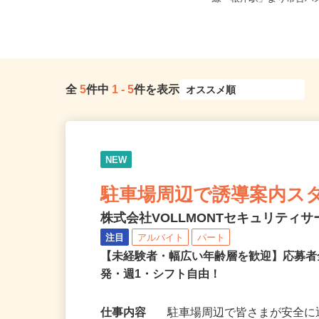
リア ※直行直帰OK
線「根岸駅」より市営バス1
全
5
件中
1
-
5
件を表示
NEW
駐車場周辺で誘導案内ス
株式会社VOLLMONTセキュリティ
注目
アルバイト
パート
【未経験者・幅広い年齢層を歓迎】応募者
発・週1・シフト自由！