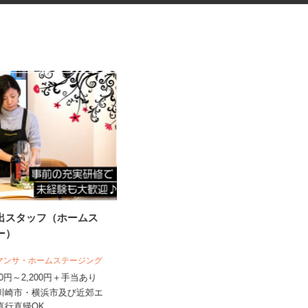
演出スタッフ（ホームス
手術器材の洗浄・滅菌
ャー）
株式会社 エフエスユニマネジメント
サマンサ・ホームステージング
＜横浜市立脳卒中・神経脊...
,400円～2,200円＋手当あり
時給1,300円以上
県川崎市・横浜市及び近郊エ
神奈川県横浜市磯子区滝頭（JR根岸