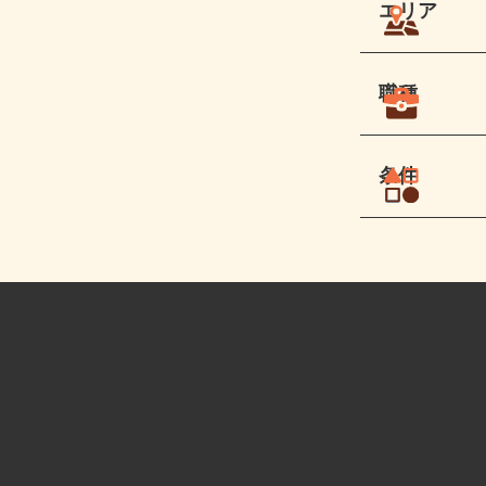
エリア
職種
条件