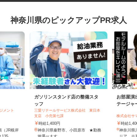
神奈川県のピックアップPR求人
ガソリンスタンド店の整備スタ
お部屋
ッフ
テージ
マネジメント
三愛リテールサービス株式会社 東日本
.
支店 小売第七課
株式会社
時給1,400円
時給1
頭（JR根岸
神奈川県秦野市、小田原市 ★勤務
神奈川