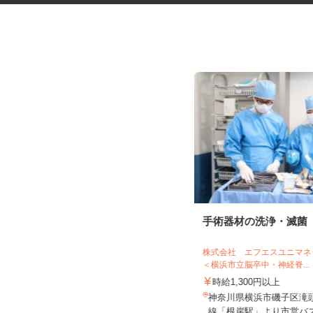
お部屋演出スタッフ（ホームス
手術器材の洗浄・滅菌
テージャー）
株式会社 エフエスユニ
株式会社サマンサ・ホームステージング
＜横浜市立脳卒中・神経脊..
時給1,400円～2,200円＋手当あり
時給1,300円以上
神奈川県川崎市・横浜市及び近郊エ
神奈川県横浜市磯子区滝