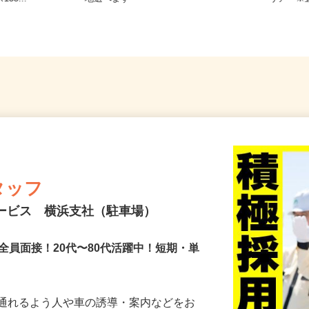
35...
地選べます
リア 
タッフ
サービス 横浜支社（駐車場）
全員面接！20代〜80代活躍中！短期・単