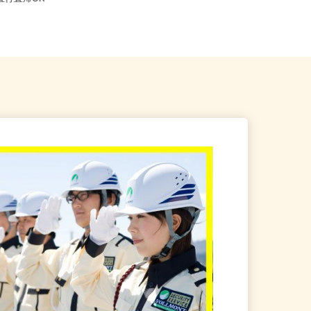
※直行直帰OK
線「根岸駅」より市営バス135...