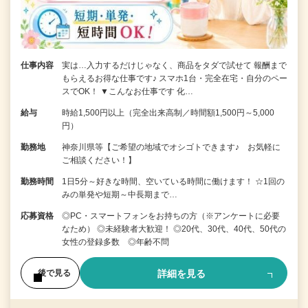
仕事内容
実は…入力するだけじゃなく、商品をタダで試せて 報酬まで
もらえるお得な仕事です♪ スマホ1台・完全在宅・自分のペー
スでOK！ ▼こんなお仕事です 化…
給与
時給1,500円以上（完全出来高制／時間額1,500円～5,000
円）
勤務地
神奈川県等【ご希望の地域でオシゴトできます♪ お気軽に
ご相談ください！】
勤務時間
1日5分～好きな時間、空いている時間に働けます！ ☆1回の
みの単発や短期～中長期まで…
応募資格
◎PC・スマートフォンをお持ちの方（※アンケートに必要
なため） ◎未経験者大歓迎！ ◎20代、30代、40代、50代の
女性の登録多数 ◎年齢不問
詳細を見る
後で見る