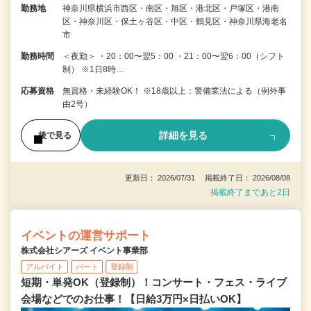
勤務地
神奈川県横浜市西区・南区・旭区・港北区・戸塚区・港南
区・神奈川区・保土ヶ谷区・中区・鶴見区・神奈川県海老名
市
勤務時間
＜夜勤＞ ・20：00〜翌5：00 ・21：00〜翌6：00（シフト
制） ※1日8時…
応募資格
無資格・未経験OK！ ※18歳以上：警備業法による（例外事
由2号）
詳細を見る
後で見る
更新日： 2026/07/31 掲載終了日： 2026/08/08
掲載終了まであと2日
イベントの運営サポート
株式会社シアーズ イベント事業部
アルバイト
パート
登録制
短期・単発OK（登録制）！コンサート・フェス・ライブ
会場などでのお仕事！【日給3万円×日払いOK】