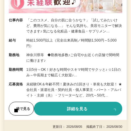
仕事内容
「このコスメ、自分の肌に合うかな？」「試してみたいけ
ど、費用が気になる…」 そんな気持ち、美容モニターで解決
できます♪ 気になる化粧品・健康食品・サプリメン…
給与
時給1,500円以上（完全出来高制／時間額1,500円～5,000
円）
勤務地
神奈川県等 ◆勤務地多数♪ご自宅やお近くの店舗で間時間
に働けます♪
勤務時間
1日5分～OK！好きな時間やスキマ時間でサクッと♪ ☆1日の
み～中長期まで幅広く大歓迎♪…
応募資格
未経験OK＆年齢不問！夏休みの1回きり・単発も大歓迎！ ★
会社員・派遣社員・契約社員・個人事業主・パート・アルバ
イト・主婦（夫）・フリーターなど、20代～50代…
詳細を見る
後で見る
更新日： 2026/08/05 掲載終了日： 2026/08/30