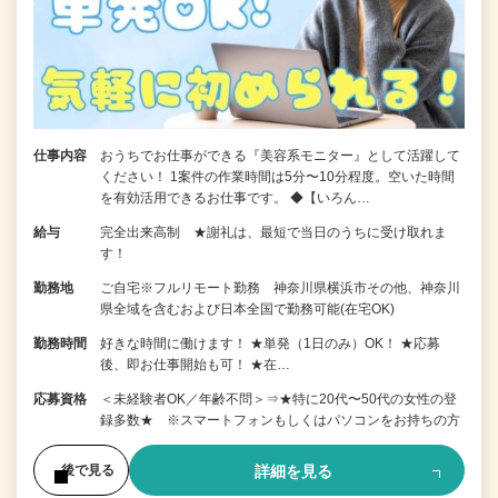
仕事内容
おうちでお仕事ができる『美容系モニター』として活躍して
ください！ 1案件の作業時間は5分〜10分程度。空いた時間
を有効活用できるお仕事です。 ◆【いろん…
給与
完全出来高制 ★謝礼は、最短で当日のうちに受け取れま
す！
勤務地
ご自宅※フルリモート勤務 神奈川県横浜市その他、神奈川
県全域を含むおよび日本全国で勤務可能(在宅OK)
勤務時間
好きな時間に働けます！ ★単発（1日のみ）OK！ ★応募
後、即お仕事開始も可！ ★在…
応募資格
＜未経験者OK／年齢不問＞⇒★特に20代〜50代の女性の登
録多数★ ※スマートフォンもしくはパソコンをお持ちの方
詳細を見る
後で見る