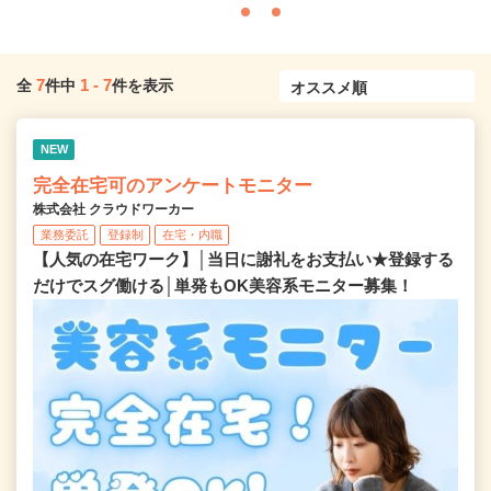
7
1
-
7
全
件中
件を表示
NEW
完全在宅可のアンケートモニター
株式会社 クラウドワーカー
業務委託
登録制
在宅・内職
【人気の在宅ワーク】│当日に謝礼をお支払い★登録する
だけでスグ働ける│単発もOK美容系モニター募集！