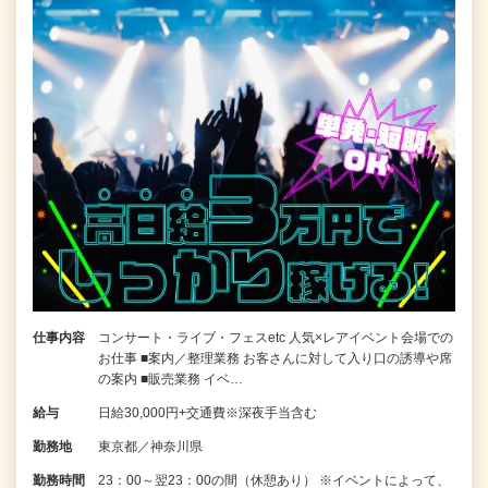
仕事内容
コンサート・ライブ・フェスetc 人気×レアイベント会場での
お仕事 ■案内／整理業務 お客さんに対して入り口の誘導や席
の案内 ■販売業務 イベ…
給与
日給30,000円+交通費※深夜手当含む
勤務地
東京都／神奈川県
勤務時間
23：00～翌23：00の間（休憩あり） ※イベントによって、