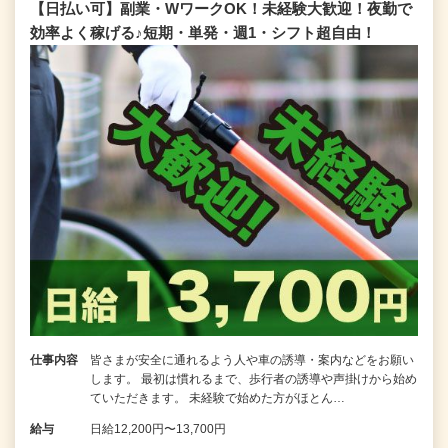
【日払い可】副業・WワークOK！未経験大歓迎！夜勤で
効率よく稼げる♪短期・単発・週1・シフト超自由！
仕事内容
皆さまが安全に通れるよう人や車の誘導・案内などをお願い
します。 最初は慣れるまで、歩行者の誘導や声掛けから始め
ていただきます。 未経験で始めた方がほとん…
給与
日給12,200円〜13,700円