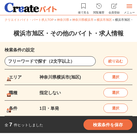
後で見る
閲覧履歴
会員登録
メニュー
クリエイトバイト・パート求人TOP
＞
神奈川県
＞
神奈川県横浜市
＞
横浜市旭区
＞
横浜市旭区・そ
横浜市旭区・その他のバイト・求人情報
検索条件の設定
絞り込む
エリア
神奈川県横浜市(旭区)
選択
職種
指定しない
選択
条件
1日・単発
選択
7
検索条件を保存
全
件ヒットしました