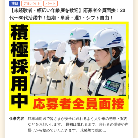
注目
アルバイト
パート
【未経験者・幅広い年齢層を歓迎】応募者全員面接！20
代〜80代活躍中！短期・単発・週1・シフト自由！
仕事内容
駐車場周辺で皆さまが安全に通れるよう人や車の誘導・案内
などをお願いします。 最初は慣れるまで、歩行者の誘導や声
掛けから始めていただきます。 未経験で始め…