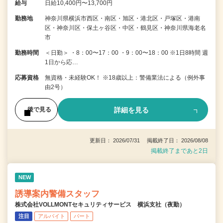
給与
日給10,400円〜13,700円
勤務地
神奈川県横浜市西区・南区・旭区・港北区・戸塚区・港南
区・神奈川区・保土ヶ谷区・中区・鶴見区・神奈川県海老名
市
勤務時間
＜日勤＞ ・8：00〜17：00 ・9：00〜18：00 ※1日8時間 週
1日から応…
応募資格
無資格・未経験OK！ ※18歳以上：警備業法による（例外事
由2号）
詳細を見る
後で見る
更新日： 2026/07/31 掲載終了日： 2026/08/08
掲載終了まであと2日
NEW
誘導案内警備スタッフ
株式会社VOLLMONTセキュリティサービス 横浜支社（夜勤）
注目
アルバイト
パート