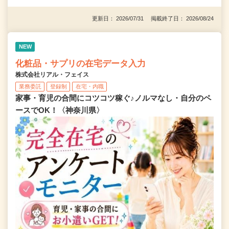
更新日： 2026/07/31 掲載終了日： 2026/08/24
NEW
化粧品・サプリの在宅データ入力
株式会社リアル・フェイス
業務委託
登録制
在宅・内職
家事・育児の合間にコツコツ稼ぐ♪ノルマなし・自分のペ
ースでOK！〈神奈川県〉