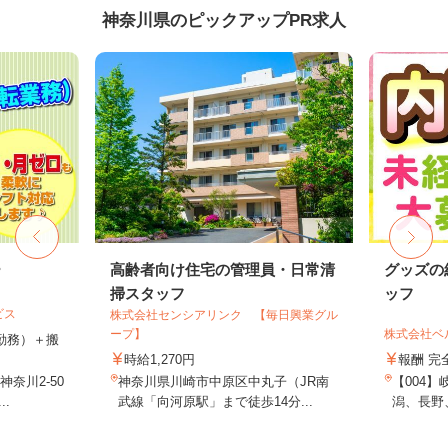
神奈川県のピックアップPR求人
ー
高齢者向け住宅の管理員・日常清
グッズの
掃スタッフ
ッフ
ビス
株式会社センシアリンク 【毎日興業グル
ープ】
株式会社ベ
（1勤務）＋搬
時給1,270円
報酬 完
奈川2-50
神奈川県川崎市中原区中丸子（JR南
【004
.
武線「向河原駅」まで徒歩14分...
潟、長野