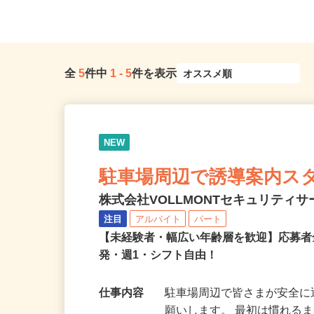
全
5
件中
1
-
5
件を表示
NEW
駐車場周辺で誘導案内ス
株式会社VOLLMONTセキュリティ
注目
アルバイト
パート
【未経験者・幅広い年齢層を歓迎】応募者
発・週1・シフト自由！
仕事内容
駐車場周辺で皆さまが安全