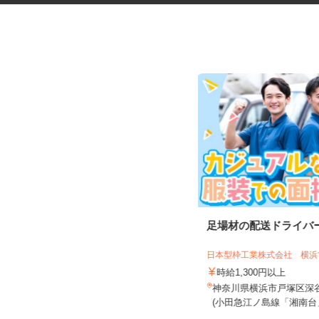
ネットカフェの店内スタッフ
足場材の配送ドライバ
グランカスタマ 伊勢佐木町店
日本型枠工業株式会社 横
時給1,300円以上
時給1,300円以上
神奈川県横浜市中区長者町7-115（ブ
神奈川県横浜市戸塚区深谷町
ルーライン「伊勢佐木長者町...
(小田急江ノ島線「湘南台」