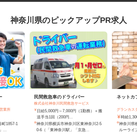
神奈川県のピックアップPR求人
ー
民間救急車のドライバー
ネット
株式会社神奈川民間救急サービス
浜営業所
グランカ
日給5,000円～7,000円（1勤務）＋搬
送手当1回（200円...
時給1
1857-1
神奈川県横浜市神奈川区東神奈川2-5
神奈川
...
0-6（「東神奈川駅」「京急...
ルーラ