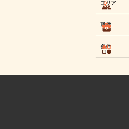
エリア
職種
条件