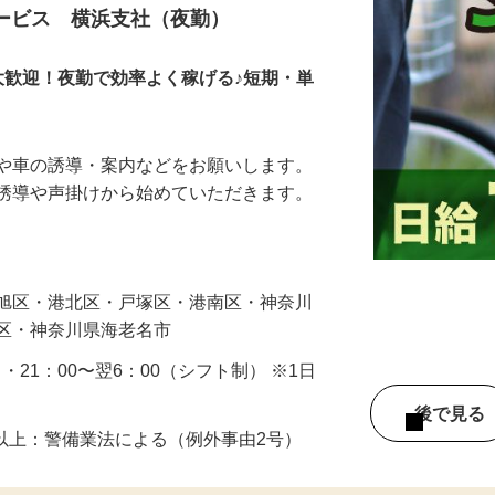
サービス 横浜支社（夜勤）
大歓迎！夜勤で効率よく稼げる♪短期・単
人や車の誘導・案内などをお願いします。
の誘導や声掛けから始めていただきます。
…
・旭区・港北区・戸塚区・港南区・神奈川
見区・神奈川県海老名市
0 ・21：00〜翌6：00（シフト制） ※1日
後で見
8歳以上：警備業法による（例外事由2号）