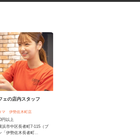
カフェの店内スタッフ
足場材の配送ドライバー
スタマ 伊勢佐木町店
日本型枠工業株式会社 横浜営業所
,300円以上
時給1,300円以上
県横浜市中区長者町7-115（ブ
神奈川県横浜市戸塚区深谷町1857-1
イン「伊勢佐木長者町...
(小田急江ノ島線「湘南台」...