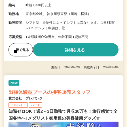
給与
時給1,330円以上
勤務地
東京都全域、 神奈川県東部（川崎・横浜）
勤務時間
シフト制 ※物件によってシフトは異なります。 1日3時間
～OK ☆シフト申請は、勤…
応募資格
●未経験者OK●男女、年齢不問 ●資格不問
詳細を見る
後で見る
更新日： 2026/07/28 掲載終了日： 2026/09/04
NEW
出張体験型ブースの接客販売スタッフ
株式会社 プレバンク
アルバイト
パート
知識ゼロOK！週2～3日勤務で月収30万も！旅行感覚で全
国各地へ♪メダリスト御用達の美容健康グッズ☆