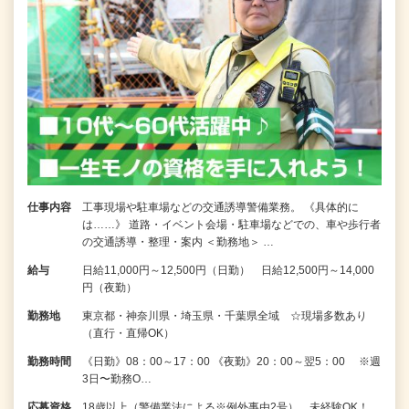
仕事内容
工事現場や駐車場などの交通誘導警備業務。 《具体的に
は……》 道路・イベント会場・駐車場などでの、車や歩行者
の交通誘導・整理・案内 ＜勤務地＞ …
給与
日給11,000円～12,500円（日勤） 日給12,500円～14,000
円（夜勤）
勤務地
東京都・神奈川県・埼玉県・千葉県全域 ☆現場多数あり
（直行・直帰OK）
勤務時間
《日勤》08：00～17：00 《夜勤》20：00～翌5：00 ※週
3日〜勤務O…
応募資格
18歳以上（警備業法による※例外事由2号）、未経験OK！