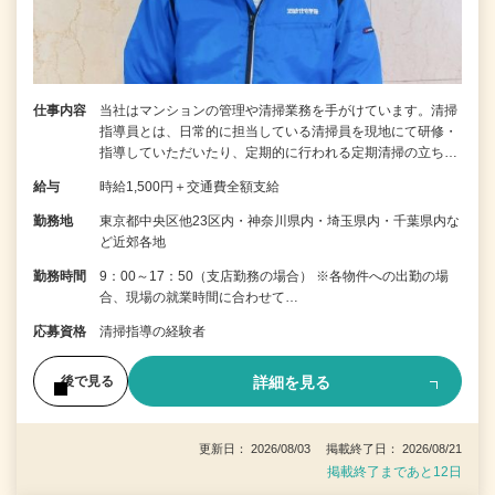
仕事内容
当社はマンションの管理や清掃業務を手がけています。清掃
指導員とは、日常的に担当している清掃員を現地にて研修・
指導していただいたり、定期的に行われる定期清掃の立ち…
給与
時給1,500円＋交通費全額支給
勤務地
東京都中央区他23区内・神奈川県内・埼玉県内・千葉県内な
ど近郊各地
勤務時間
9：00～17：50（支店勤務の場合） ※各物件への出勤の場
合、現場の就業時間に合わせて…
応募資格
清掃指導の経験者
詳細を見る
後で見る
更新日： 2026/08/03 掲載終了日： 2026/08/21
掲載終了まであと12日