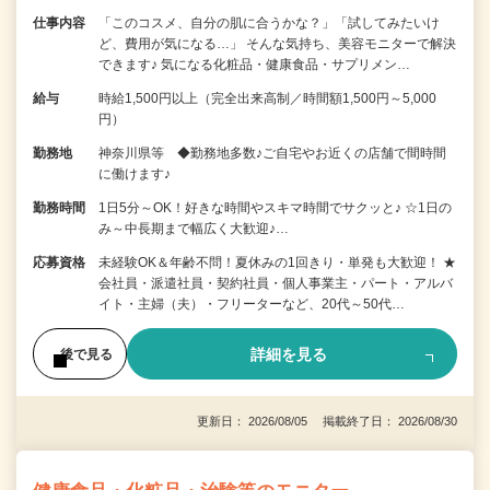
仕事内容
「このコスメ、自分の肌に合うかな？」「試してみたいけ
ど、費用が気になる…」 そんな気持ち、美容モニターで解決
できます♪ 気になる化粧品・健康食品・サプリメン…
給与
時給1,500円以上（完全出来高制／時間額1,500円～5,000
円）
勤務地
神奈川県等 ◆勤務地多数♪ご自宅やお近くの店舗で間時間
に働けます♪
勤務時間
1日5分～OK！好きな時間やスキマ時間でサクッと♪ ☆1日の
み～中長期まで幅広く大歓迎♪…
応募資格
未経験OK＆年齢不問！夏休みの1回きり・単発も大歓迎！ ★
会社員・派遣社員・契約社員・個人事業主・パート・アルバ
イト・主婦（夫）・フリーターなど、20代～50代…
詳細を見る
後で見る
更新日： 2026/08/05 掲載終了日： 2026/08/30