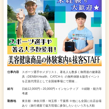
仕事内容
スポーツ選手やメダリスト、著名人も数多く御用達の健康器
具（DENBA Health、CATCH-I）の無料体験＆販売イベント
を正規代理店として全国催事場にて開催…
給与
日給12,000円～20,000円＋インセンティブ ※経験・能力等
考慮
勤務地
東京都・神奈川県・埼玉県・千葉県 ※他にも全国に出店会場
あり（旅行感覚で遠方現場に参加したいという方も大歓