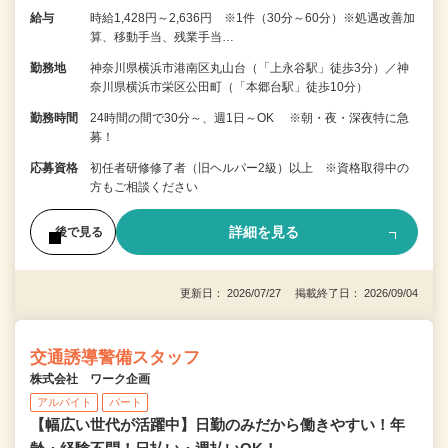
給与
時給1,428円～2,636円 ※1件（30分～60分）※処遇改善加
算、移動手当、残業手当…
勤務地
神奈川県横浜市港南区丸山台（「上永谷駅」徒歩3分）／神
奈川県横浜市栄区公田町（「本郷台駅」徒歩10分）
勤務時間
24時間の間で30分～、週1日～OK ※朝・夜・深夜特に急
募！
応募資格
初任者研修修了者（旧ヘルパー2級）以上 ※資格取得中の
方もご相談ください
詳細を見る
後で見る
更新日： 2026/07/27 掲載終了日： 2026/09/04
交通誘導警備スタッフ
株式会社 ワーク企画
アルバイト
パート
【幅広い世代が活躍中】日勤のみだから働きやすい！年