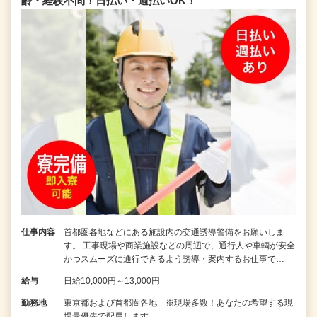
齢・経験不問！日払い・週払いOK！
仕事内容
首都圏各地などにある施設内の交通誘導警備をお願いしま
す。 工事現場や商業施設などの周辺で、通行人や車輌が安全
かつスムーズに通行できるよう誘導・案内するお仕事で…
給与
日給10,000円～13,000円
勤務地
東京都および首都圏各地 ※現場多数！あなたの希望する現
場最優先で配属します。