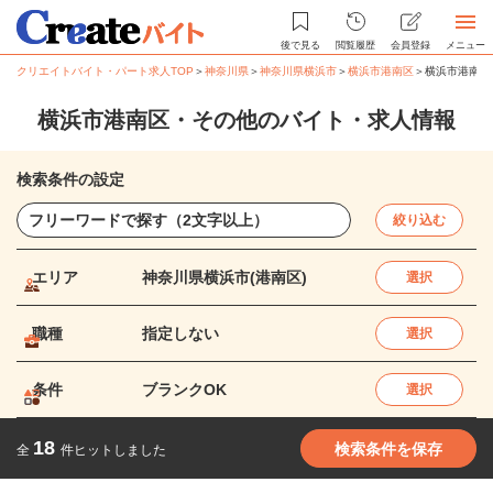
後で見る
閲覧履歴
会員登録
メニュー
クリエイトバイト・パート求人TOP
＞
神奈川県
＞
神奈川県横浜市
＞
横浜市港南区
＞
横浜市港南区
横浜市港南区・その他のバイト・求人情報
検索条件の設定
絞り込む
エリア
神奈川県横浜市(港南区)
選択
職種
指定しない
選択
条件
ブランクOK
選択
18
検索条件を保存
全
件ヒットしました