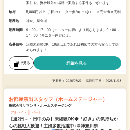
案件や、弊社以外の場所で実施する案件もございます…
給与
5,000円以上（1回のモニター参加につき） ※完全出来高制
勤務地
神奈川県全域
勤務時間
9：00～17：00（モニター内容により異なります）9：00～
17：00（モニター内容によ…
応募資格
治験未経験OK 18歳以上であれば初めての方も安心して始
められます！
詳細を見る
後で見る
更新日： 2026/07/21 掲載終了日： 2026/11/13
お部屋演出スタッフ（ホームステージャー）
株式会社サマンサ・ホームステージング
アルバイト
パート
【週2日～・日中のみ】未経験OK◆「好き」の気持ちか
らの挑戦大歓迎！主婦多数活躍中♪＠神奈川県