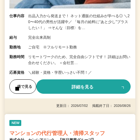
仕事内容
出品入力から発送まで！ ネット通販の仕組みが学べる◎ ＼2
0〜40代の男性が活躍中／ 「毎月の給料に“あと少し”プラス
したい！」 ⇒そんな〈目標〉を…
給与
完全出来高制
勤務地
ご自宅 ※フルリモート勤務
勤務時間
リモートワークのため、完全自由シフトです！ 詳細はお問い
合わせください。 ＜会社営…
応募資格
＼経験・資格・学歴いっさい不問！／
詳細を見る
後で見る
更新日： 2026/07/02 掲載終了日： 2026/08/26
NEW
マンションの代行管理人・清掃スタッフ