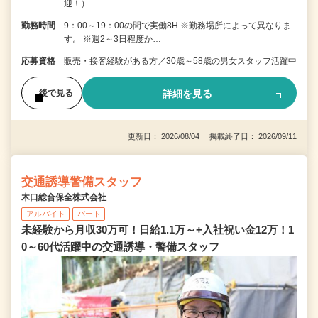
迎！）
勤務時間
9：00～19：00の間で実働8H ※勤務場所によって異なりま
す。 ※週2～3日程度か…
応募資格
販売・接客経験がある方／30歳～58歳の男女スタッフ活躍中
詳細を見る
後で見る
更新日： 2026/08/04 掲載終了日： 2026/09/11
交通誘導警備スタッフ
木口総合保全株式会社
アルバイト
パート
未経験から月収30万可！日給1.1万～+入社祝い金12万！1
0～60代活躍中の交通誘導・警備スタッフ