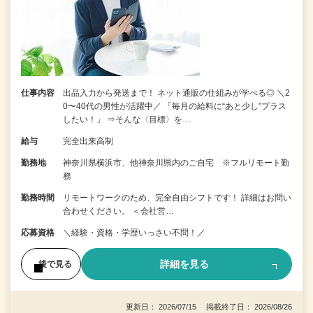
仕事内容
出品入力から発送まで！ ネット通販の仕組みが学べる◎ ＼2
0〜40代の男性が活躍中／ 「毎月の給料に“あと少し”プラス
したい！」 ⇒そんな〈目標〉を…
給与
完全出来高制
勤務地
神奈川県横浜市、他神奈川県内のご自宅 ※フルリモート勤
務
勤務時間
リモートワークのため、完全自由シフトです！ 詳細はお問い
合わせください。 ＜会社営…
応募資格
＼経験・資格・学歴いっさい不問！／
詳細を見る
後で見る
更新日： 2026/07/15 掲載終了日： 2026/08/26