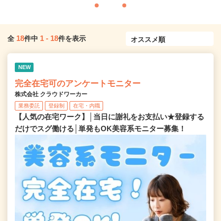
18
1
-
18
全
件中
件を表示
NEW
完全在宅可のアンケートモニター
株式会社 クラウドワーカー
業務委託
登録制
在宅・内職
【人気の在宅ワーク】│当日に謝礼をお支払い★登録する
だけでスグ働ける│単発もOK美容系モニター募集！