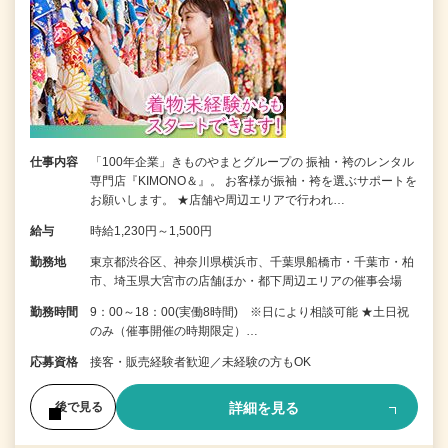
仕事内容
「100年企業」きものやまとグループの 振袖・袴のレンタル
専門店『KIMONO＆』。 お客様が振袖・袴を選ぶサポートを
お願いします。 ★店舗や周辺エリアで行われ…
給与
時給1,230円～1,500円
勤務地
東京都渋谷区、神奈川県横浜市、千葉県船橋市・千葉市・柏
市、埼玉県大宮市の店舗ほか・都下周辺エリアの催事会場
勤務時間
9：00～18：00(実働8時間) ※日により相談可能 ★土日祝
のみ（催事開催の時期限定）…
応募資格
接客・販売経験者歓迎／未経験の方もOK
詳細を見る
後で見る