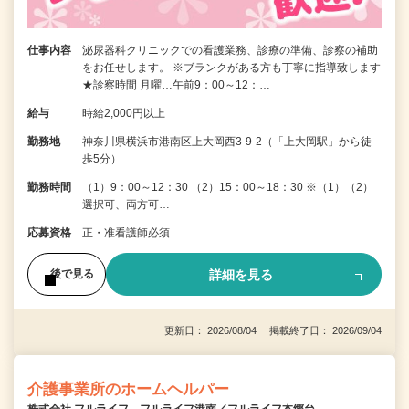
仕事内容
泌尿器科クリニックでの看護業務、診療の準備、診察の補助
をお任せします。 ※ブランクがある方も丁寧に指導致します
★診察時間 月曜…午前9：00～12：…
給与
時給2,000円以上
勤務地
神奈川県横浜市港南区上大岡西3-9-2（「上大岡駅」から徒
歩5分）
勤務時間
（1）9：00～12：30 （2）15：00～18：30 ※（1）（2）
選択可、両方可…
応募資格
正・准看護師必須
詳細を見る
後で見る
更新日： 2026/08/04 掲載終了日： 2026/09/04
介護事業所のホームヘルパー
株式会社 フルライフ フルライフ港南／フルライフ本郷台