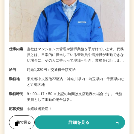
仕事内容
当社はマンションの管理や清掃業務を手がけています。代務
員とは、日常的に担当している管理員や清掃員が出勤できな
い場合に、その人に替わって現場へ行き、業務を代行しま…
給与
時給1,320円＋交通費全額支給
勤務地
東京都中央区他23区内・神奈川県内・埼玉県内・千葉県内な
ど近郊各地
勤務時間
9：00～17：50 ※上記の時間は支店勤務の場合です。 代務
要員として出勤の場合は各…
応募資格
未経験者歓迎！
詳細を見る
後で見る