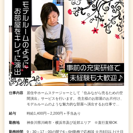
仕事内容
居住中ホームステージャーとして「住みながら売るための空
間演出」サービスを行います。 売主様のお部屋のお片付け、
モデルルームのような魅力的な部屋へ演出するお仕事で…
給与
時給1,400円～2,200円＋手当あり
勤務地
神奈川県川崎市・横浜市及び近郊エリア ※直行直帰OK
勤務時間
9：30～17：00の間で4～6H勤務で応相談 ※月8日以上(土日