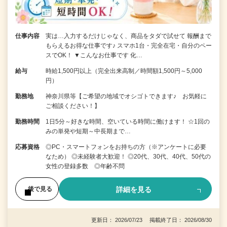
仕事内容
実は…入力するだけじゃなく、商品をタダで試せて 報酬まで
もらえるお得な仕事です♪ スマホ1台・完全在宅・自分のペー
スでOK！ ▼こんなお仕事です 化…
給与
時給1,500円以上（完全出来高制／時間額1,500円～5,000
円）
勤務地
神奈川県等【ご希望の地域でオシゴトできます♪ お気軽に
ご相談ください！】
勤務時間
1日5分～好きな時間、空いている時間に働けます！ ☆1回の
みの単発や短期～中長期まで…
応募資格
◎PC・スマートフォンをお持ちの方（※アンケートに必要
なため） ◎未経験者大歓迎！ ◎20代、30代、40代、50代の
女性の登録多数 ◎年齢不問
詳細を見る
後で見る
更新日： 2026/07/23 掲載終了日： 2026/08/30