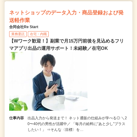
ネットショップのデータ入力・商品登録および発
送軽作業
合同会社Re Start
業務委託
在宅・内職
【Wワーク歓迎！】副業で月15万円前後を見込めるフリ
マアプリ出品の運用サポート！未経験／在宅OK
仕事内容
出品入力から発送まで！ ネット通販の仕組みが学べる◎ ＼2
0〜40代の男性が活躍中／ 「毎月の給料に“あと少し”プラス
したい！」 ⇒そんな〈目標〉を…