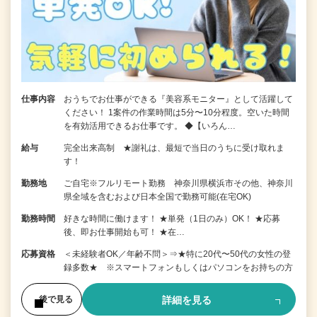
仕事内容
おうちでお仕事ができる『美容系モニター』として活躍して
ください！ 1案件の作業時間は5分〜10分程度。空いた時間
を有効活用できるお仕事です。 ◆【いろん…
給与
完全出来高制 ★謝礼は、最短で当日のうちに受け取れま
す！
勤務地
ご自宅※フルリモート勤務 神奈川県横浜市その他、神奈川
県全域を含むおよび日本全国で勤務可能(在宅OK)
勤務時間
好きな時間に働けます！ ★単発（1日のみ）OK！ ★応募
後、即お仕事開始も可！ ★在…
応募資格
＜未経験者OK／年齢不問＞⇒★特に20代〜50代の女性の登
録多数★ ※スマートフォンもしくはパソコンをお持ちの方
詳細を見る
後で見る