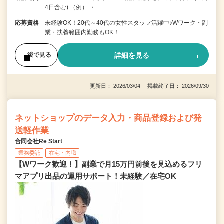
4日含む) （例） ・…
応募資格
未経験OK！20代～40代の女性スタッフ活躍中♪Wワーク・副
業・扶養範囲内勤務もOK！
詳細を見る
後で見る
更新日： 2026/03/04 掲載終了日： 2026/09/30
ネットショップのデータ入力・商品登録および発
送軽作業
合同会社Re Start
業務委託
在宅・内職
【Wワーク歓迎！】副業で月15万円前後を見込めるフリ
マアプリ出品の運用サポート！未経験／在宅OK