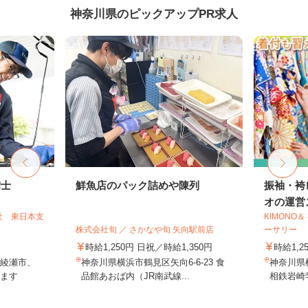
神奈川県のピックアップPR求人
備士
鮮魚店のパック詰めや陳列
振袖・袴
オの運営ス
社 東日本支
KIMONO
株式会社旬 ／ さかなや旬 矢向駅前店
ーサリー
時給1,250円 日祝／時給1,350円
時給1,2
綾瀬市、
神奈川県横浜市鶴見区矢向6-6-23 食
神奈川県
ます
品館あおば内（JR南武線...
相鉄岩崎学