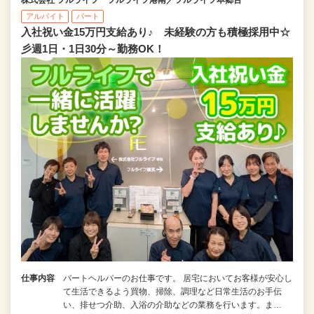
アルバイト
パート
入社祝い金15万円支給あり♪ 未経験の方も積極採用中☆
彡週1日・1日30分～勤務OK！
仕事内容
パートヘルパーのお仕事です。 居宅においてお客様が安心し
て生活できるよう買物、掃除、調理など日常生活のお手伝
い、排せつ介助、入浴の介助などの業務を行います。ま…