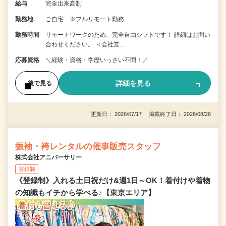
給与
完全出来高制
勤務地
ご自宅 ※フルリモート勤務
勤務時間
リモートワークのため、完全自由シフトです！ 詳細はお問い
合わせください。 ＜会社営…
応募資格
＼経験・資格・学歴いっさい不問！／
詳細を見る
後で見る
更新日： 2026/07/17 掲載終了日： 2026/08/26
振袖・袴レンタルの催事販売スタッフ
株式会社アニバーサリー
登録制
《登録制》入れる土日祝だけ&週1日～OK！着付けや着物
の知識もイチから学べる♪【東京エリア】