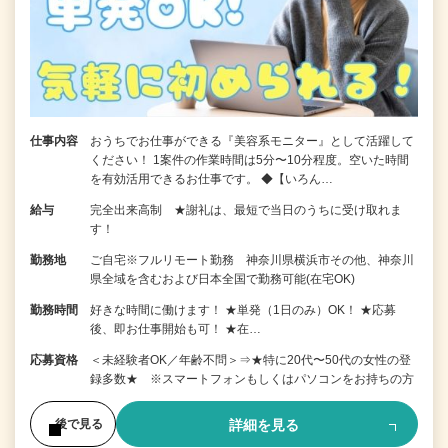
仕事内容
おうちでお仕事ができる『美容系モニター』として活躍して
ください！ 1案件の作業時間は5分〜10分程度。空いた時間
を有効活用できるお仕事です。 ◆【いろん…
給与
完全出来高制 ★謝礼は、最短で当日のうちに受け取れま
す！
勤務地
ご自宅※フルリモート勤務 神奈川県横浜市その他、神奈川
県全域を含むおよび日本全国で勤務可能(在宅OK)
勤務時間
好きな時間に働けます！ ★単発（1日のみ）OK！ ★応募
後、即お仕事開始も可！ ★在…
応募資格
＜未経験者OK／年齢不問＞⇒★特に20代〜50代の女性の登
録多数★ ※スマートフォンもしくはパソコンをお持ちの方
詳細を見る
後で見る