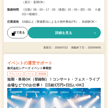
（直行・直帰OK）
勤務時間
《日勤》08：00～17：00 《夜勤》20：00～翌5：00 ※週
3日〜勤務O…
応募資格
18歳以上（警備業法による※例外事由2号）、未経験OK！
詳細を見る
後で見る
更新日： 2026/07/22 掲載終了日： 2026/09/05
イベントの運営サポート
株式会社シアーズ イベント事業部
アルバイト
パート
登録制
短期・単発OK（登録制）！コンサート・フェス・ライブ
会場などでのお仕事！【日給3万円×日払いOK】