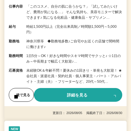
仕事内容
「このコスメ、自分の肌に合うかな？」「試してみたいけ
ど、費用が気になる…」 そんな気持ち、美容モニターで解決
できます♪ 気になる化粧品・健康食品・サプリメン…
給与
時給1,500円以上（完全出来高制／時間額1,500円～5,000
円）
勤務地
神奈川県等 ◆勤務地多数♪ご自宅やお近くの店舗で間時間
に働けます♪
勤務時間
1日5分～OK！好きな時間やスキマ時間でサクッと♪ ☆1日の
み～中長期まで幅広く大歓迎♪…
応募資格
未経験OK＆年齢不問！夏休みの1回きり・単発も大歓迎！ ★
会社員・派遣社員・契約社員・個人事業主・パート・アルバ
イト・主婦（夫）・フリーターなど、20代～50代…
詳細を見る
後で見る
更新日： 2026/08/05 掲載終了日： 2026/08/30
NEW