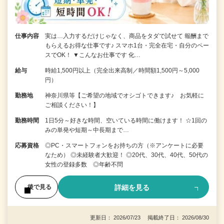
仕事内容
実は…入力するだけじゃなく、商品をタダで試せて 報酬まで
もらえるお得な仕事です♪ スマホ1台・完全在宅・自分のペー
スでOK！ ▼こんなお仕事です 化…
給与
時給1,500円以上（完全出来高制／時間額1,500円～5,000
円）
勤務地
神奈川県等【ご希望の地域でオシゴトできます♪ お気軽に
ご相談ください！】
勤務時間
1日5分～好きな時間、空いている時間に働けます！ ☆1回の
みの単発や短期～中長期まで…
応募資格
◎PC・スマートフォンをお持ちの方（※アンケートに必要
なため） ◎未経験者大歓迎！ ◎20代、30代、40代、50代の
女性の登録多数 ◎年齢不問
詳細を見る
後で見る
更新日： 2026/07/23 掲載終了日： 2026/08/30