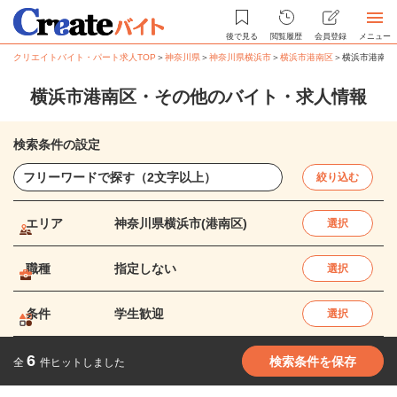
後で見る
閲覧履歴
会員登録
メニュー
クリエイトバイト・パート求人TOP
＞
神奈川県
＞
神奈川県横浜市
＞
横浜市港南区
＞
横浜市港南区
横浜市港南区・その他のバイト・求人情報
検索条件の設定
絞り込む
エリア
神奈川県横浜市(港南区)
選択
職種
指定しない
選択
条件
学生歓迎
選択
6
検索条件を保存
全
件ヒットしました