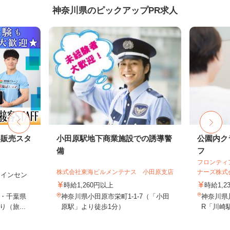
神奈川県のピックアップPR求人
客販売スタ
小田原駅地下商業施設での誘導警
公園内ク
備
フ
フロンティ
株式会社東海ビルメンテナス 小田原支店
ナーズ株式
円＋インセン
時給1,260円以上
時給1,2
・千葉県
神奈川県小田原市栄町1-1-7（「小田
神奈川県川
（旅...
原駅」より徒歩1分）
R「川崎駅