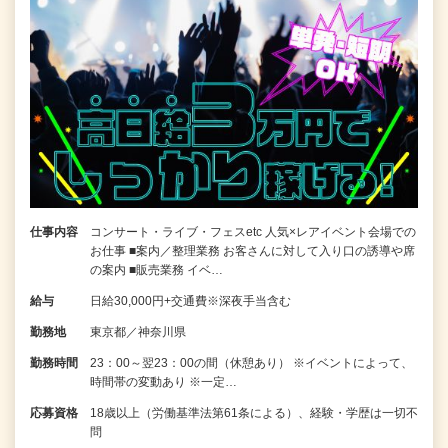
仕事内容
コンサート・ライブ・フェスetc 人気×レアイベント会場での
お仕事 ■案内／整理業務 お客さんに対して入り口の誘導や席
の案内 ■販売業務 イベ…
給与
日給30,000円+交通費※深夜手当含む
勤務地
東京都／神奈川県
勤務時間
23：00～翌23：00の間（休憩あり） ※イベントによって、
時間帯の変動あり ※一定…
応募資格
18歳以上（労働基準法第61条による）、経験・学歴は一切不
問