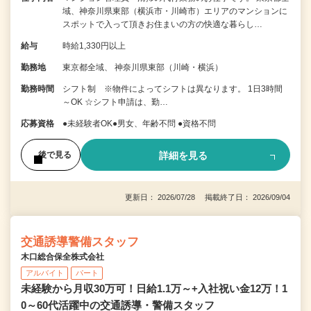
域、神奈川県東部（横浜市・川崎市）エリアのマンションに
スポットで入って頂きお住まいの方の快適な暮らし…
給与
時給1,330円以上
勤務地
東京都全域、 神奈川県東部（川崎・横浜）
勤務時間
シフト制 ※物件によってシフトは異なります。 1日3時間
～OK ☆シフト申請は、勤…
応募資格
●未経験者OK●男女、年齢不問 ●資格不問
詳細を見る
後で見る
更新日： 2026/07/28 掲載終了日： 2026/09/04
交通誘導警備スタッフ
木口総合保全株式会社
アルバイト
パート
未経験から月収30万可！日給1.1万～+入社祝い金12万！1
0～60代活躍中の交通誘導・警備スタッフ