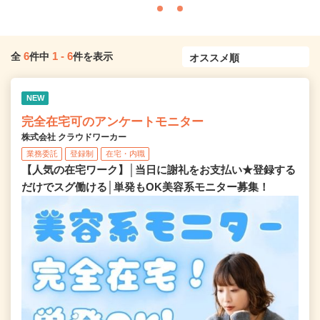
6
1
-
6
全
件中
件を表示
NEW
完全在宅可のアンケートモニター
株式会社 クラウドワーカー
業務委託
登録制
在宅・内職
【人気の在宅ワーク】│当日に謝礼をお支払い★登録する
だけでスグ働ける│単発もOK美容系モニター募集！