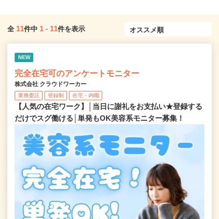
11
1
-
11
全
件中
件を表示
NEW
完全在宅可のアンケートモニター
株式会社 クラウドワーカー
業務委託
登録制
在宅・内職
【人気の在宅ワーク】│当日に謝礼をお支払い★登録する
だけでスグ働ける│単発もOK美容系モニター募集！