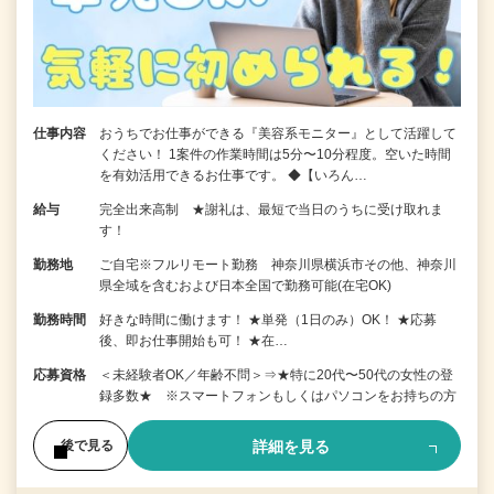
仕事内容
おうちでお仕事ができる『美容系モニター』として活躍して
ください！ 1案件の作業時間は5分〜10分程度。空いた時間
を有効活用できるお仕事です。 ◆【いろん…
給与
完全出来高制 ★謝礼は、最短で当日のうちに受け取れま
す！
勤務地
ご自宅※フルリモート勤務 神奈川県横浜市その他、神奈川
県全域を含むおよび日本全国で勤務可能(在宅OK)
勤務時間
好きな時間に働けます！ ★単発（1日のみ）OK！ ★応募
後、即お仕事開始も可！ ★在…
応募資格
＜未経験者OK／年齢不問＞⇒★特に20代〜50代の女性の登
録多数★ ※スマートフォンもしくはパソコンをお持ちの方
詳細を見る
後で見る