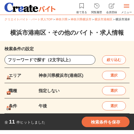
後で見る
閲覧履歴
会員登録
メニュー
クリエイトバイト・パート求人TOP
＞
神奈川県
＞
神奈川県横浜市
＞
横浜市港南区
＞
横浜市港南区
横浜市港南区・その他のバイト・求人情報
検索条件の設定
絞り込む
エリア
神奈川県横浜市(港南区)
選択
職種
指定しない
選択
条件
午後
選択
11
検索条件を保存
全
件ヒットしました