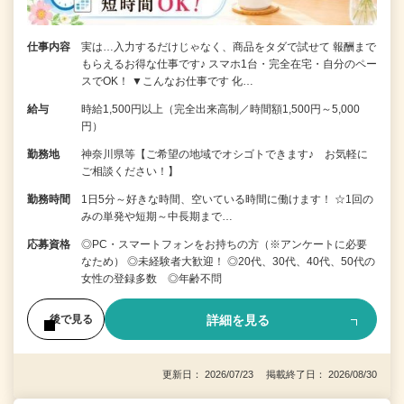
仕事内容
実は…入力するだけじゃなく、商品をタダで試せて 報酬まで
もらえるお得な仕事です♪ スマホ1台・完全在宅・自分のペー
スでOK！ ▼こんなお仕事です 化…
給与
時給1,500円以上（完全出来高制／時間額1,500円～5,000
円）
勤務地
神奈川県等【ご希望の地域でオシゴトできます♪ お気軽に
ご相談ください！】
勤務時間
1日5分～好きな時間、空いている時間に働けます！ ☆1回の
みの単発や短期～中長期まで…
応募資格
◎PC・スマートフォンをお持ちの方（※アンケートに必要
なため） ◎未経験者大歓迎！ ◎20代、30代、40代、50代の
女性の登録多数 ◎年齢不問
詳細を見る
後で見る
更新日： 2026/07/23 掲載終了日： 2026/08/30