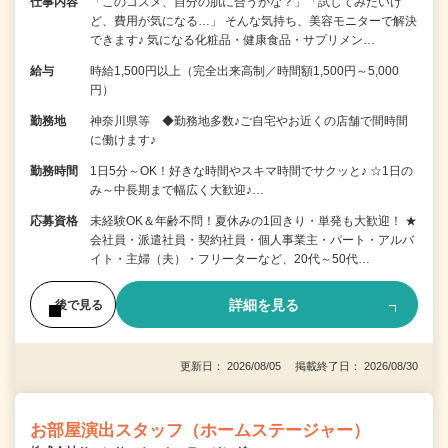
仕事内容
「このコスメ、自分の肌に合うかな？」「試してみたいけ
ど、費用が気になる…」 そんな気持ち、美容モニターで解決
できます♪ 気になる化粧品・健康食品・サプリメン…
給与
時給1,500円以上（完全出来高制／時間額1,500円～5,000
円）
勤務地
神奈川県等 ◆勤務地多数♪ご自宅やお近くの店舗で間時間
に働けます♪
勤務時間
1日5分～OK！好きな時間やスキマ時間でサクッと♪ ☆1日の
み～中長期まで幅広く大歓迎♪…
応募資格
未経験OK＆年齢不問！夏休みの1回きり・単発も大歓迎！ ★
会社員・派遣社員・契約社員・個人事業主・パート・アルバ
イト・主婦（夫）・フリーターなど、20代～50代…
詳細を見る
後で見る
更新日： 2026/08/05 掲載終了日： 2026/08/30
お部屋演出スタッフ（ホームステージャー）