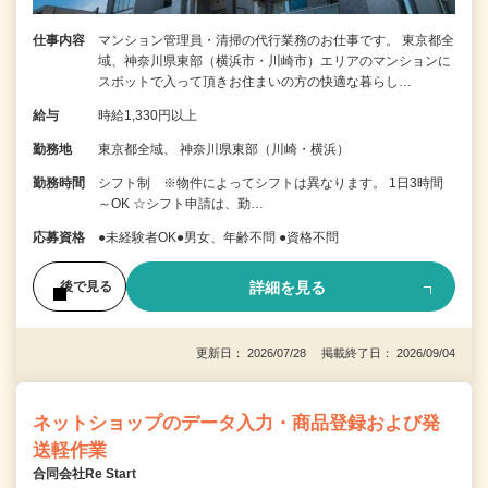
仕事内容
マンション管理員・清掃の代行業務のお仕事です。 東京都全
域、神奈川県東部（横浜市・川崎市）エリアのマンションに
スポットで入って頂きお住まいの方の快適な暮らし…
給与
時給1,330円以上
勤務地
東京都全域、 神奈川県東部（川崎・横浜）
勤務時間
シフト制 ※物件によってシフトは異なります。 1日3時間
～OK ☆シフト申請は、勤…
応募資格
●未経験者OK●男女、年齢不問 ●資格不問
詳細を見る
後で見る
更新日： 2026/07/28 掲載終了日： 2026/09/04
ネットショップのデータ入力・商品登録および発
送軽作業
合同会社Re Start