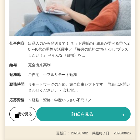
仕事内容
出品入力から発送まで！ ネット通販の仕組みが学べる◎ ＼2
0〜40代の男性が活躍中／ 「毎月の給料に“あと少し”プラス
したい！」 ⇒そんな〈目標〉を…
給与
完全出来高制
勤務地
ご自宅 ※フルリモート勤務
勤務時間
リモートワークのため、完全自由シフトです！ 詳細はお問い
合わせください。 ＜会社営…
応募資格
＼経験・資格・学歴いっさい不問！／
詳細を見る
後で見る
更新日： 2026/07/02 掲載終了日： 2026/08/26