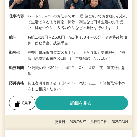
仕事内容
パートヘルパーのお仕事です。 居宅においてお客様が安心し
て生活できるよう買物、掃除、調理など日常生活のお手伝
い、排せつ介助、入浴の介助などの業務を行います。ま…
給与
時給1,428円～2,636円 ※1件（30分～60分）※処遇改善加
算、移動手当、残業手当…
勤務地
神奈川県横浜市港南区丸山台（「上永谷駅」徒歩3分）／神
奈川県横浜市栄区公田町（「本郷台駅」徒歩10分）
勤務時間
24時間の間で30分～、週1日～OK ※朝・夜・深夜特に急
募！
応募資格
初任者研修修了者（旧ヘルパー2級）以上 ※資格取得中の
方もご相談ください
詳細を見る
後で見る
更新日： 2026/07/27 掲載終了日： 2026/09/04