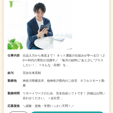
仕事内容
出品入力から発送まで！ ネット通販の仕組みが学べる◎ ＼2
0〜40代の男性が活躍中／ 「毎月の給料に“あと少し”プラス
したい！」 ⇒そんな〈目標〉を…
給与
完全出来高制
勤務地
神奈川県横浜市、他神奈川県内のご自宅 ※フルリモート勤
務
勤務時間
リモートワークのため、完全自由シフトです！ 詳細はお問い
合わせください。 ＜会社営…
応募資格
＼経験・資格・学歴いっさい不問！／