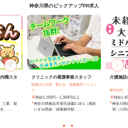
神奈川県のピックアップPR求人
の内職スタ
クリニックの看護事務スタッフ
介護施設
医療法人社団 善仁会 緑園都市クリニッ
ク
株式会社 
時給1,269円～1,369円以上
時給1,4
、三重、新
神奈川県横浜市泉区緑園1-16-1（相鉄
神奈川県
、...
いずみ野線「緑園都市駅」...
30（小田