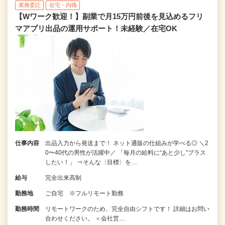
業務委託
在宅・内職
【Wワーク歓迎！】副業で月15万円前後を見込めるフリ
マアプリ出品の運用サポート！未経験／在宅OK
仕事内容
出品入力から発送まで！ ネット通販の仕組みが学べる◎ ＼2
0〜40代の男性が活躍中／ 「毎月の給料に“あと少し”プラス
したい！」 ⇒そんな〈目標〉を…
給与
完全出来高制
勤務地
ご自宅 ※フルリモート勤務
勤務時間
リモートワークのため、完全自由シフトです！ 詳細はお問い
合わせください。 ＜会社営…