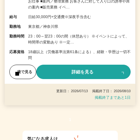
お仕事 ■案内／整理業務 お客さんに対して入り口の誘導や席
の案内 ■販売業務 イベ…
給与
日給30,000円+交通費※深夜手当含む
勤務地
東京都／神奈川県
勤務時間
23：00～翌23：00の間（休憩あり） ※イベントによって、
時間帯の変動あり ※一定…
応募資格
18歳以上（労働基準法第61条による）、経験・学歴は一切不
問
詳細を見る
後で見る
更新日： 2026/07/13 掲載終了日： 2026/08/10
掲載終了まであと1日
1
気になる求人は