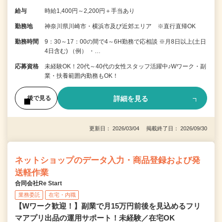
給与
時給1,400円～2,200円＋手当あり
勤務地
神奈川県川崎市・横浜市及び近郊エリア ※直行直帰OK
勤務時間
9：30～17：00の間で4～6H勤務で応相談 ※月8日以上(土日
4日含む) （例） ・…
応募資格
未経験OK！20代～40代の女性スタッフ活躍中♪Wワーク・副
業・扶養範囲内勤務もOK！
詳細を見る
後で見る
更新日： 2026/03/04 掲載終了日： 2026/09/30
ネットショップのデータ入力・商品登録および発
送軽作業
合同会社Re Start
業務委託
在宅・内職
【Wワーク歓迎！】副業で月15万円前後を見込めるフリ
マアプリ出品の運用サポート！未経験／在宅OK