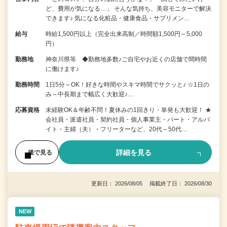
ど、費用が気になる…」 そんな気持ち、美容モニターで解決
できます♪ 気になる化粧品・健康食品・サプリメン…
給与
時給1,500円以上（完全出来高制／時間額1,500円～5,000
円）
勤務地
神奈川県等 ◆勤務地多数♪ご自宅やお近くの店舗で間時間
に働けます♪
勤務時間
1日5分～OK！好きな時間やスキマ時間でサクッと♪ ☆1日の
み～中長期まで幅広く大歓迎♪…
応募資格
未経験OK＆年齢不問！夏休みの1回きり・単発も大歓迎！ ★
会社員・派遣社員・契約社員・個人事業主・パート・アルバ
イト・主婦（夫）・フリーターなど、20代～50代…
詳細を見る
後で見る
更新日： 2026/08/05 掲載終了日： 2026/08/30
NEW