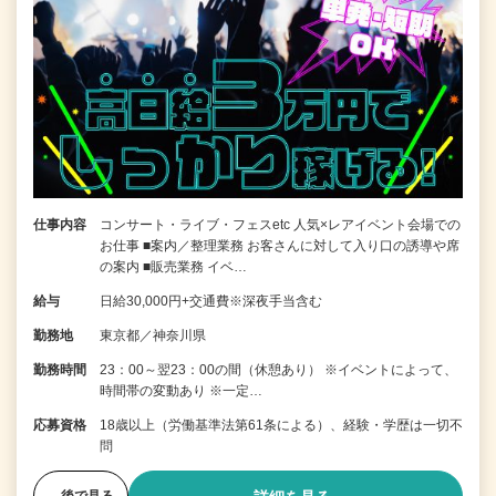
仕事内容
コンサート・ライブ・フェスetc 人気×レアイベント会場での
お仕事 ■案内／整理業務 お客さんに対して入り口の誘導や席
の案内 ■販売業務 イベ…
給与
日給30,000円+交通費※深夜手当含む
勤務地
東京都／神奈川県
勤務時間
23：00～翌23：00の間（休憩あり） ※イベントによって、
時間帯の変動あり ※一定…
応募資格
18歳以上（労働基準法第61条による）、経験・学歴は一切不
問