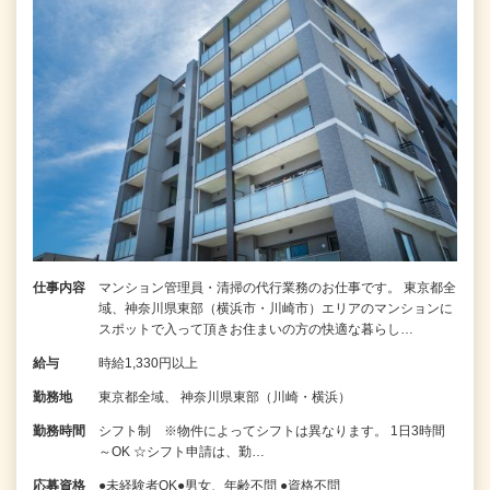
仕事内容
マンション管理員・清掃の代行業務のお仕事です。 東京都全
域、神奈川県東部（横浜市・川崎市）エリアのマンションに
スポットで入って頂きお住まいの方の快適な暮らし…
給与
時給1,330円以上
勤務地
東京都全域、 神奈川県東部（川崎・横浜）
勤務時間
シフト制 ※物件によってシフトは異なります。 1日3時間
～OK ☆シフト申請は、勤…
応募資格
●未経験者OK●男女、年齢不問 ●資格不問