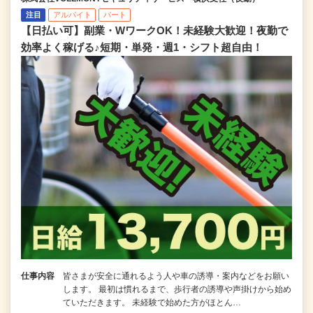
注目
アルバイト
パート
【日払い可】副業・WワークOK！未経験大歓迎！夜勤で
効率よく稼げる♪短期・単発・週1・シフト超自由！
仕事内容
皆さまが安全に通れるよう人や車の誘導・案内などをお願い
します。 最初は慣れるまで、歩行者の誘導や声掛けから始め
ていただきます。 未経験で始めた方がほとん…