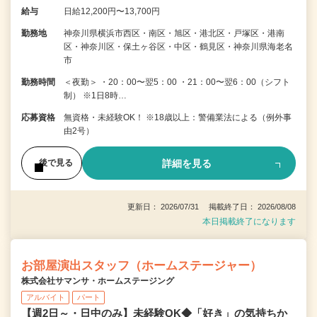
給与
日給12,200円〜13,700円
勤務地
神奈川県横浜市西区・南区・旭区・港北区・戸塚区・港南
区・神奈川区・保土ヶ谷区・中区・鶴見区・神奈川県海老名
市
勤務時間
＜夜勤＞ ・20：00〜翌5：00 ・21：00〜翌6：00（シフト
制） ※1日8時…
応募資格
無資格・未経験OK！ ※18歳以上：警備業法による（例外事
由2号）
詳細を見る
後で見る
更新日： 2026/07/31 掲載終了日： 2026/08/08
本日掲載終了になります
お部屋演出スタッフ（ホームステージャー）
株式会社サマンサ・ホームステージング
アルバイト
パート
【週2日～・日中のみ】未経験OK◆「好き」の気持ちか