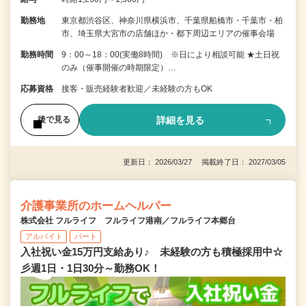
勤務地
東京都渋谷区、神奈川県横浜市、千葉県船橋市・千葉市・柏
市、埼玉県大宮市の店舗ほか・都下周辺エリアの催事会場
勤務時間
9：00～18：00(実働8時間) ※日により相談可能 ★土日祝
のみ（催事開催の時期限定）…
応募資格
接客・販売経験者歓迎／未経験の方もOK
詳細を見る
後で見る
更新日： 2026/03/27 掲載終了日： 2027/03/05
介護事業所のホームヘルパー
株式会社 フルライフ フルライフ港南／フルライフ本郷台
アルバイト
パート
入社祝い金15万円支給あり♪ 未経験の方も積極採用中☆
彡週1日・1日30分～勤務OK！