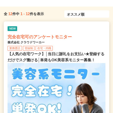
12
1
-
12
全
件中
件を表示
NEW
完全在宅可のアンケートモニター
株式会社 クラウドワーカー
業務委託
登録制
在宅・内職
【人気の在宅ワーク】│当日に謝礼をお支払い★登録する
だけでスグ働ける│単発もOK美容系モニター募集！