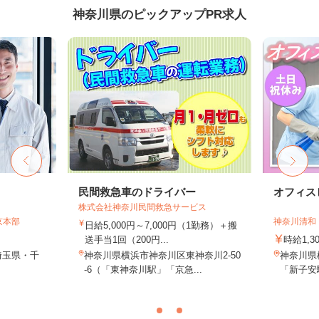
神奈川県のピックアップPR求人
民間救急車のドライバー
オフィス
株式会社神奈川民間救急サービス
京本部
神奈川清和
日給5,000円～7,000円（1勤務）＋搬
送手当1回（200円...
時給1,3
埼玉県・千
神奈川県横浜市神奈川区東神奈川2-50
神奈川県
-6（「東神奈川駅」「京急...
「新子安