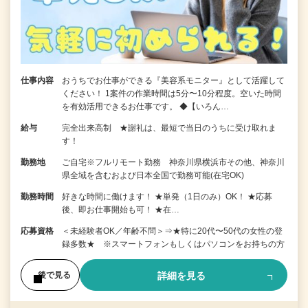
仕事内容
おうちでお仕事ができる『美容系モニター』として活躍して
ください！ 1案件の作業時間は5分〜10分程度。空いた時間
を有効活用できるお仕事です。 ◆【いろん…
給与
完全出来高制 ★謝礼は、最短で当日のうちに受け取れま
す！
勤務地
ご自宅※フルリモート勤務 神奈川県横浜市その他、神奈川
県全域を含むおよび日本全国で勤務可能(在宅OK)
勤務時間
好きな時間に働けます！ ★単発（1日のみ）OK！ ★応募
後、即お仕事開始も可！ ★在…
応募資格
＜未経験者OK／年齢不問＞⇒★特に20代〜50代の女性の登
録多数★ ※スマートフォンもしくはパソコンをお持ちの方
詳細を見る
後で見る