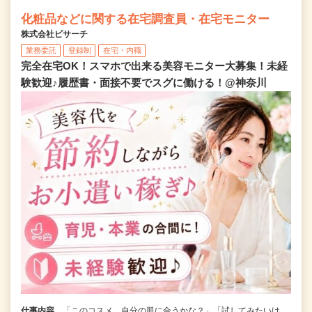
化粧品などに関する在宅調査員・在宅モニター
株式会社ビサーチ
業務委託
登録制
在宅・内職
完全在宅OK！スマホで出来る美容モニター大募集！未経
験歓迎♪履歴書・面接不要でスグに働ける！@神奈川
仕事内容
「このコスメ、自分の肌に合うかな？」「試してみたいけ