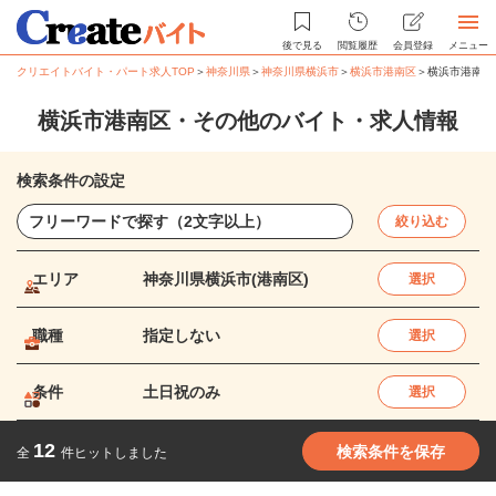
後で見る
閲覧履歴
会員登録
メニュー
クリエイトバイト・パート求人TOP
＞
神奈川県
＞
神奈川県横浜市
＞
横浜市港南区
＞
横浜市港南区
横浜市港南区・その他のバイト・求人情報
検索条件の設定
絞り込む
エリア
神奈川県横浜市(港南区)
選択
職種
指定しない
選択
条件
土日祝のみ
選択
12
検索条件を保存
全
件ヒットしました