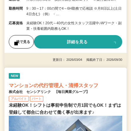
勤務時間
9：30～17：00の間で4～6H勤務で応相談 ※月8日以上(土日
4日含む) （例） ・…
応募資格
未経験OK！20代～40代の女性スタッフ活躍中♪Wワーク・副
業・扶養範囲内勤務もOK！
詳細を見る
後で見る
更新日： 2026/03/04 掲載終了日： 2026/09/30
NEW
マンションの代行管理人・清掃スタッフ
株式会社 センシアリンク 【毎日興業グループ】
アルバイト
パート
未経験OK！シフトは事前申告制で月1回でもOK！まずは
登録して都合に合わせて働く事が出来ます♪