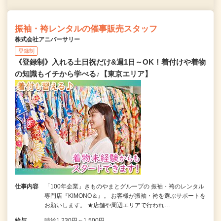
振袖・袴レンタルの催事販売スタッフ
株式会社アニバーサリー
登録制
《登録制》入れる土日祝だけ&週1日～OK！着付けや着物
の知識もイチから学べる♪【東京エリア】
仕事内容
「100年企業」きものやまとグループの 振袖・袴のレンタル
専門店『KIMONO＆』。 お客様が振袖・袴を選ぶサポートを
お願いします。 ★店舗や周辺エリアで行われ…
給与
時給1,230円～1,500円