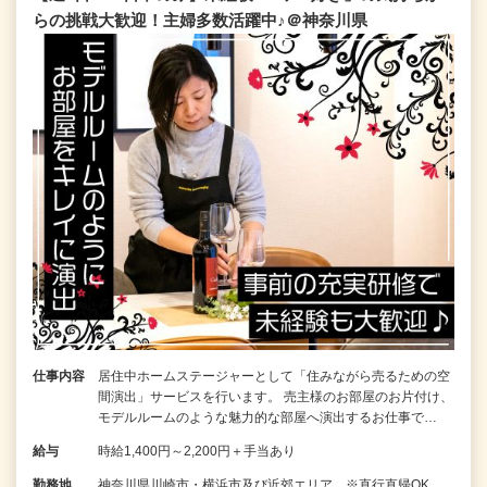
らの挑戦大歓迎！主婦多数活躍中♪＠神奈川県
仕事内容
居住中ホームステージャーとして「住みながら売るための空
間演出」サービスを行います。 売主様のお部屋のお片付け、
モデルルームのような魅力的な部屋へ演出するお仕事で…
給与
時給1,400円～2,200円＋手当あり
勤務地
神奈川県川崎市・横浜市及び近郊エリア ※直行直帰OK