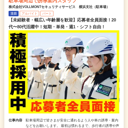
駐車場周辺で誘導案内スタッフ
株式会社VOLLMONTセキュリティサービス 横浜支社（駐車場）
注目
アルバイト
パート
【未経験者・幅広い年齢層を歓迎】応募者全員面接！20
代〜80代活躍中！短期・単発・週1・シフト自由！
仕事内容
駐車場周辺で皆さまが安全に通れるよう人や車の誘導・案内
などをお願いします。 最初は慣れるまで、歩行者の誘導や声