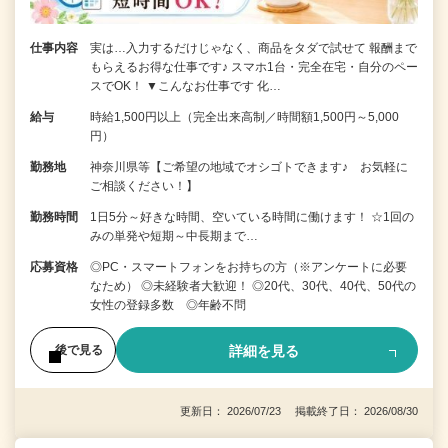
仕事内容
実は…入力するだけじゃなく、商品をタダで試せて 報酬まで
もらえるお得な仕事です♪ スマホ1台・完全在宅・自分のペー
スでOK！ ▼こんなお仕事です 化…
給与
時給1,500円以上（完全出来高制／時間額1,500円～5,000
円）
勤務地
神奈川県等【ご希望の地域でオシゴトできます♪ お気軽に
ご相談ください！】
勤務時間
1日5分～好きな時間、空いている時間に働けます！ ☆1回の
みの単発や短期～中長期まで…
応募資格
◎PC・スマートフォンをお持ちの方（※アンケートに必要
なため） ◎未経験者大歓迎！ ◎20代、30代、40代、50代の
女性の登録多数 ◎年齢不問
詳細を見る
後で見る
更新日： 2026/07/23 掲載終了日： 2026/08/30