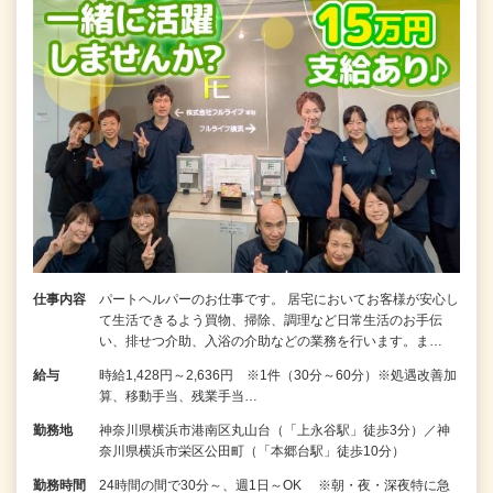
仕事内容
パートヘルパーのお仕事です。 居宅においてお客様が安心し
て生活できるよう買物、掃除、調理など日常生活のお手伝
い、排せつ介助、入浴の介助などの業務を行います。ま…
給与
時給1,428円～2,636円 ※1件（30分～60分）※処遇改善加
算、移動手当、残業手当…
勤務地
神奈川県横浜市港南区丸山台（「上永谷駅」徒歩3分）／神
奈川県横浜市栄区公田町（「本郷台駅」徒歩10分）
勤務時間
24時間の間で30分～、週1日～OK ※朝・夜・深夜特に急