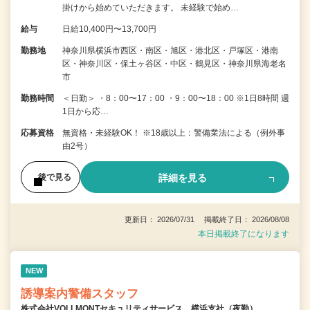
掛けから始めていただきます。 未経験で始め…
給与
日給10,400円〜13,700円
勤務地
神奈川県横浜市西区・南区・旭区・港北区・戸塚区・港南
区・神奈川区・保土ヶ谷区・中区・鶴見区・神奈川県海老名
市
勤務時間
＜日勤＞ ・8：00〜17：00 ・9：00〜18：00 ※1日8時間 週
1日から応…
応募資格
無資格・未経験OK！ ※18歳以上：警備業法による（例外事
由2号）
詳細を見る
後で見る
更新日： 2026/07/31 掲載終了日： 2026/08/08
本日掲載終了になります
NEW
誘導案内警備スタッフ
株式会社VOLLMONTセキュリティサービス 横浜支社（夜勤）