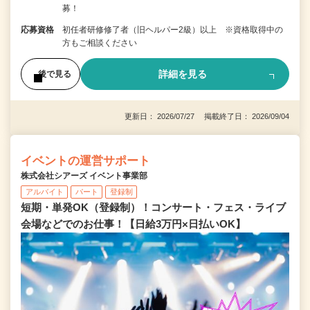
募！
応募資格
初任者研修修了者（旧ヘルパー2級）以上 ※資格取得中の
方もご相談ください
詳細を見る
後で見る
更新日： 2026/07/27 掲載終了日： 2026/09/04
イベントの運営サポート
株式会社シアーズ イベント事業部
アルバイト
パート
登録制
短期・単発OK（登録制）！コンサート・フェス・ライブ
会場などでのお仕事！【日給3万円×日払いOK】