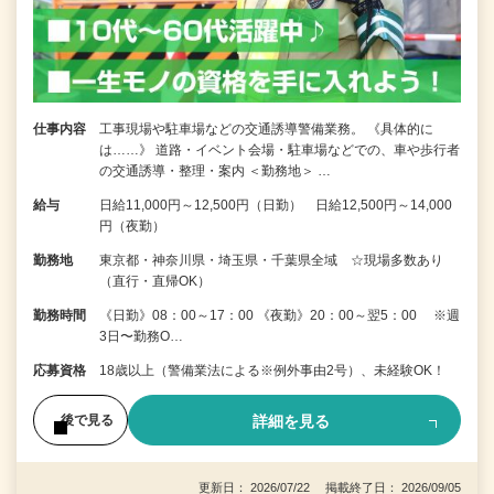
仕事内容
工事現場や駐車場などの交通誘導警備業務。 《具体的に
は……》 道路・イベント会場・駐車場などでの、車や歩行者
の交通誘導・整理・案内 ＜勤務地＞ …
給与
日給11,000円～12,500円（日勤） 日給12,500円～14,000
円（夜勤）
勤務地
東京都・神奈川県・埼玉県・千葉県全域 ☆現場多数あり
（直行・直帰OK）
勤務時間
《日勤》08：00～17：00 《夜勤》20：00～翌5：00 ※週
3日〜勤務O…
応募資格
18歳以上（警備業法による※例外事由2号）、未経験OK！
詳細を見る
後で見る
更新日： 2026/07/22 掲載終了日： 2026/09/05