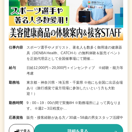
仕事内容
スポーツ選手やメダリスト、著名人も数多く御用達の健康器
具（DENBA Health、CATCH-I）の無料体験＆販売イベント
を正規代理店として全国催事場にて開催…
給与
日給12,000円～20,000円＋インセンティブ ※経験・能力等
考慮
勤務地
東京都・神奈川県・埼玉県・千葉県 ※他にも全国に出店会場
あり（旅行感覚で遠方現場に参加したいという方も大歓
迎！）
勤務時間
9：00～19：00の間で実働8H ※勤務場所によって異なりま
す。 ※週2～3日程度か…
応募資格
販売・接客経験がある方／30歳～58歳の男女スタッフ活躍中
詳細を見る
後で見る