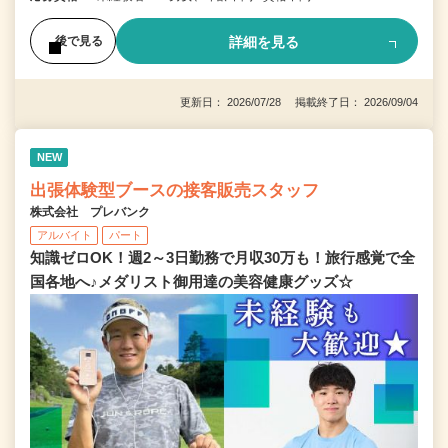
詳細を見る
後で見る
更新日： 2026/07/28 掲載終了日： 2026/09/04
NEW
出張体験型ブースの接客販売スタッフ
株式会社 プレバンク
アルバイト
パート
知識ゼロOK！週2～3日勤務で月収30万も！旅行感覚で全
国各地へ♪メダリスト御用達の美容健康グッズ☆