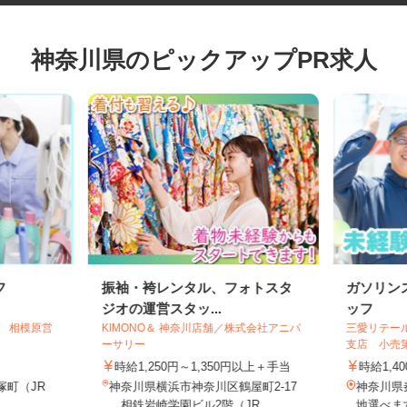
神奈川県のピックアップPR求人
フ
振袖・袴レンタル、フォトスタ
ガソリ
ジオの運営スタッ...
ッフ
ス 相模原営
KIMONO＆ 神奈川店舗／株式会社アニバ
三愛リテ
ーサリー
支店 小
時給1,250円～1,350円以上＋手当
時給1,
塚町（JR
神奈川県横浜市神奈川区鶴屋町2-17
神奈川