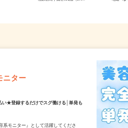
相鉄岩崎学園ビル2階（JR...
地選べ
モニター
払い★登録するだけでスグ働ける│単発も