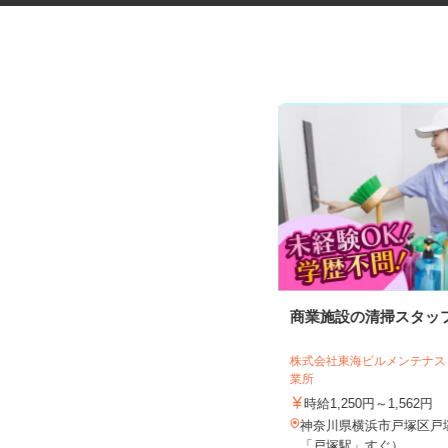
ガソリンスタンド店の整備スタ
商業施設の清掃スタッ
ッフ
三愛リテールサービス株式会社 東日本
株式会社東海ビルメンテナ
支店 小売第七課
業所
時給1,400円
時給1,250円～1,562円
神奈川県秦野市、小田原市 ★勤務
神奈川県横浜市戸塚区戸