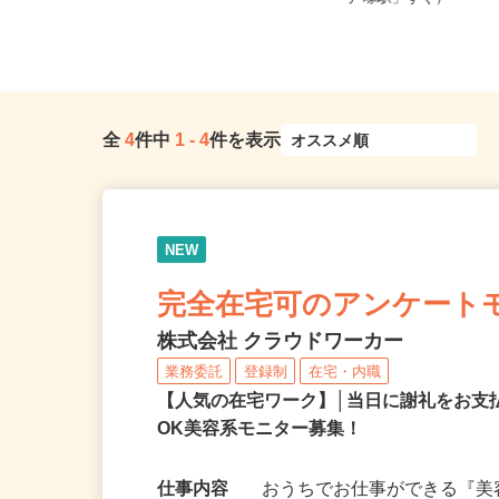
地選べます
「戸塚駅」すぐ）
全
4
件中
1
-
4
件を表示
NEW
完全在宅可のアンケート
株式会社 クラウドワーカー
業務委託
登録制
在宅・内職
【人気の在宅ワーク】│当日に謝礼をお支
OK美容系モニター募集！