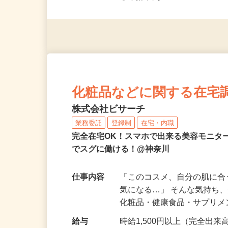
◎未経験者大歓迎！ ◎20代
◎年齢不問
化粧品などに関する在宅
株式会社ビサーチ
業務委託
登録制
在宅・内職
完全在宅OK！スマホで出来る美容モニタ
でスグに働ける！@神奈川
仕事内容
「このコスメ、自分の肌に
気になる…」 そんな気持ち
化粧品・健康食品・サプリ