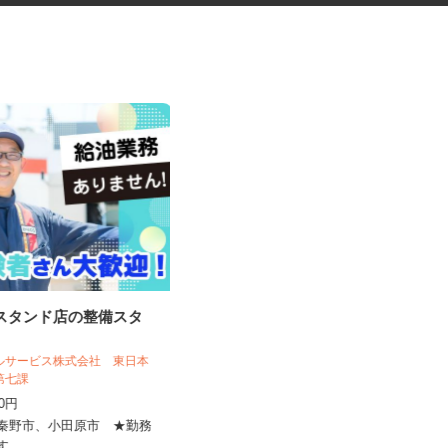
ンスタンド店の整備スタ
商業施設の清掃スタッフ
ールサービス株式会社 東日本
株式会社東海ビルメンテナス 相模原営
売第七課
業所
400円
時給1,250円～1,562円
県秦野市、小田原市 ★勤務
神奈川県横浜市戸塚区戸塚町（JR