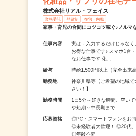
化粧品・サプリの在宅デ
株式会社リアル・フェイス
業務委託
登録制
在宅・内職
家事・育児の合間にコツコツ稼ぐ♪ノルマ
仕事内容
実は…入力するだけじゃなく
お得な仕事です♪ スマホ1台
なお仕事です 化…
給与
時給1,500円以上（完全出来高
勤務地
神奈川県等【ご希望の地域で
さい！】
勤務時間
1日5分～好きな時間、空い
や短期～中長期まで…
応募資格
◎PC・スマートフォンをお