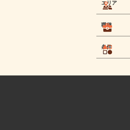
エリア
職種
条件