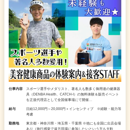
仕事内容
スポーツ選手やメダリスト、著名人も数多く御用達の健康器
具（DENBA Health、CATCH-I）の無料体験＆販売イベント
を正規代理店として全国催事場にて開催…
給与
日給12,000円～20,000円＋インセンティブ ※経験・能力等
考慮
勤務地
東京都・神奈川県・埼玉県・千葉県 ※他にも全国に出店会場
あり（旅行感覚で遠方現場に参加したいという方も大歓