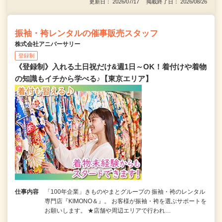
更新日： 2026/07/17 掲載終了日： 2026/08/26
振袖・袴レンタルの催事販売スタッフ
株式会社アニバーサリー
登録制
《登録制》入れる土日祝だけ&週1日～OK！着付けや着物
の知識もイチから学べる♪【東京エリア】
仕事内容
「100年企業」きものやまとグループの 振袖・袴のレンタル
専門店『KIMONO＆』。 お客様が振袖・袴を選ぶサポートを
お願いします。 ★店舗や周辺エリアで行われ…