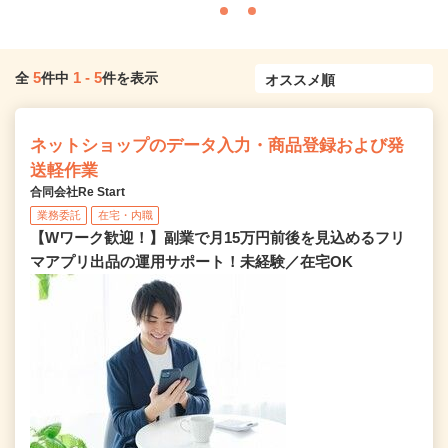
5
1
-
5
全
件中
件を表示
ネットショップのデータ入力・商品登録および発
送軽作業
合同会社Re Start
業務委託
在宅・内職
【Wワーク歓迎！】副業で月15万円前後を見込めるフリ
マアプリ出品の運用サポート！未経験／在宅OK