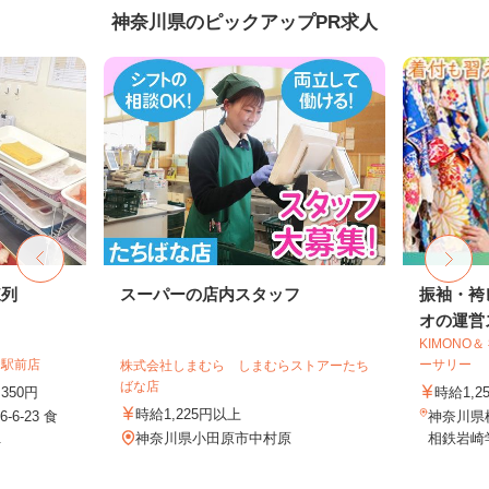
神奈川県のピックアップPR求人
陳列
スーパーの店内スタッフ
振袖・袴
オの運営ス
KIMONO
向駅前店
ーサリー
株式会社しまむら しまむらストアーたち
ばな店
350円
時給1,2
時給1,225円以上
6-23 食
神奈川県
.
神奈川県小田原市中村原
相鉄岩崎学