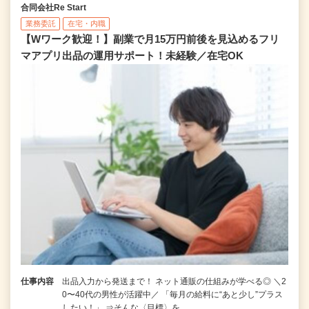
合同会社Re Start
業務委託
在宅・内職
【Wワーク歓迎！】副業で月15万円前後を見込めるフリ
マアプリ出品の運用サポート！未経験／在宅OK
仕事内容
出品入力から発送まで！ ネット通販の仕組みが学べる◎ ＼2
0〜40代の男性が活躍中／ 「毎月の給料に“あと少し”プラス
したい！」 ⇒そんな〈目標〉を…