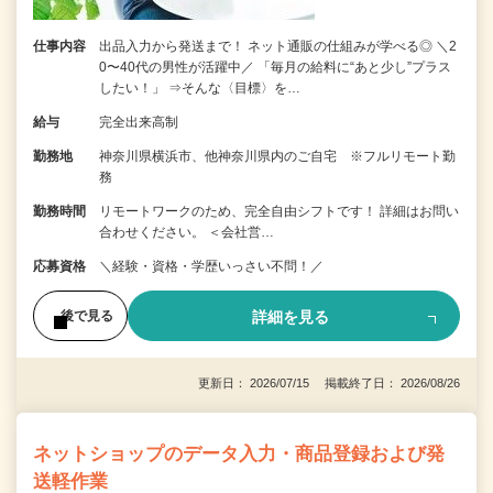
仕事内容
出品入力から発送まで！ ネット通販の仕組みが学べる◎ ＼2
0〜40代の男性が活躍中／ 「毎月の給料に“あと少し”プラス
したい！」 ⇒そんな〈目標〉を…
給与
完全出来高制
勤務地
神奈川県横浜市、他神奈川県内のご自宅 ※フルリモート勤
務
勤務時間
リモートワークのため、完全自由シフトです！ 詳細はお問い
合わせください。 ＜会社営…
応募資格
＼経験・資格・学歴いっさい不問！／
詳細を見る
後で見る
更新日： 2026/07/15 掲載終了日： 2026/08/26
ネットショップのデータ入力・商品登録および発
送軽作業