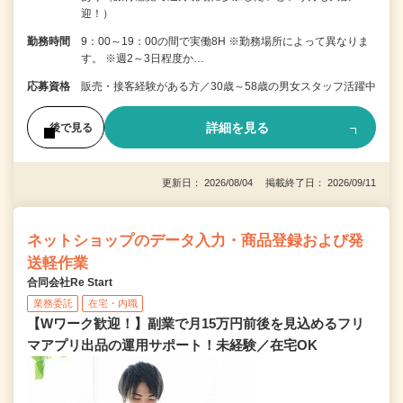
迎！）
勤務時間
9：00～19：00の間で実働8H ※勤務場所によって異なりま
す。 ※週2～3日程度か…
応募資格
販売・接客経験がある方／30歳～58歳の男女スタッフ活躍中
詳細を見る
後で見る
更新日： 2026/08/04 掲載終了日： 2026/09/11
ネットショップのデータ入力・商品登録および発
送軽作業
合同会社Re Start
業務委託
在宅・内職
【Wワーク歓迎！】副業で月15万円前後を見込めるフリ
マアプリ出品の運用サポート！未経験／在宅OK