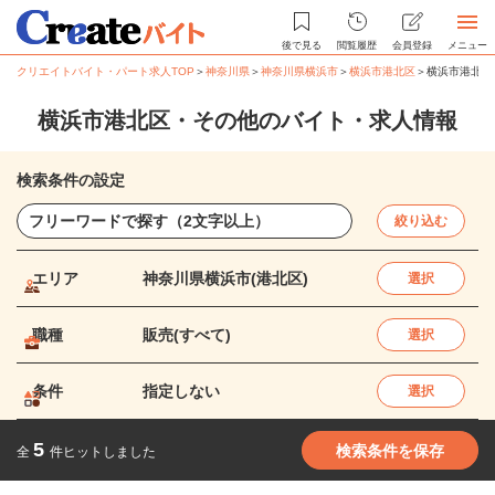
後で見る
閲覧履歴
会員登録
メニュー
クリエイトバイト・パート求人TOP
＞
神奈川県
＞
神奈川県横浜市
＞
横浜市港北区
＞
横浜市港北区
横浜市港北区・その他のバイト・求人情報
検索条件の設定
絞り込む
エリア
神奈川県横浜市(港北区)
選択
職種
販売(すべて)
選択
条件
指定しない
選択
5
検索条件を保存
全
件ヒットしました