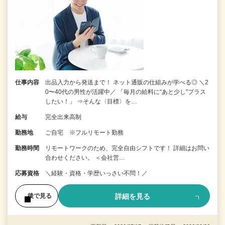
仕事内容
出品入力から発送まで！ ネット通販の仕組みが学べる◎ ＼2
0〜40代の男性が活躍中／ 「毎月の給料に“あと少し”プラス
したい！」 ⇒そんな〈目標〉を…
給与
完全出来高制
勤務地
ご自宅 ※フルリモート勤務
勤務時間
リモートワークのため、完全自由シフトです！ 詳細はお問い
合わせください。 ＜会社営…
応募資格
＼経験・資格・学歴いっさい不問！／
詳細を見る
後で見る