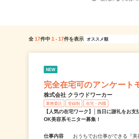
「尻手駅」徒歩7分
線「根岸駅」より市営バス1
全
17
件中
1
-
17
件を表示
NEW
完全在宅可のアンケート
株式会社 クラウドワーカー
業務委託
登録制
在宅・内職
【人気の在宅ワーク】│当日に謝礼をお支
OK美容系モニター募集！