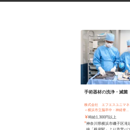
マンションのコンシェルジュ
手術器材の洗浄・滅菌
住友不動産建物サービス株式会社/hcp260
株式会社 エフエスユニ
03a
＜横浜市立脳卒中・神経脊..
時給1,400円
時給1,300円以上
神奈川県横浜市鶴見区尻手/南武線
神奈川県横浜市磯子区滝