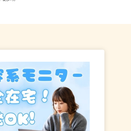
駅」徒歩7分
線「根岸駅」より市営バス135...