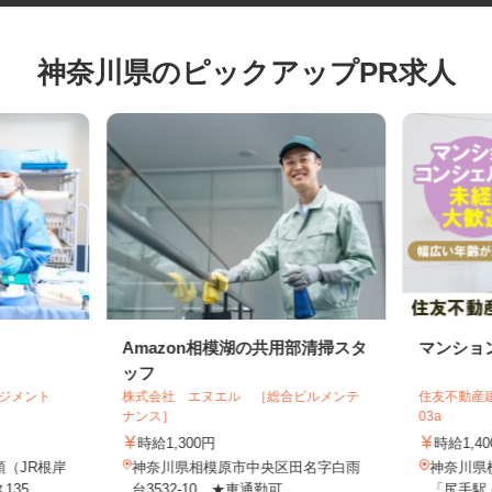
神奈川県のピックアップPR求人
Amazon相模湖の共用部清掃スタ
マンシ
ッフ
マネジメント
株式会社 エヌエル ［総合ビルメンテ
住友不動産
.
ナンス］
03a
時給1,300円
時給1,
頭（JR根岸
神奈川県相模原市中央区田名字白雨
神奈川