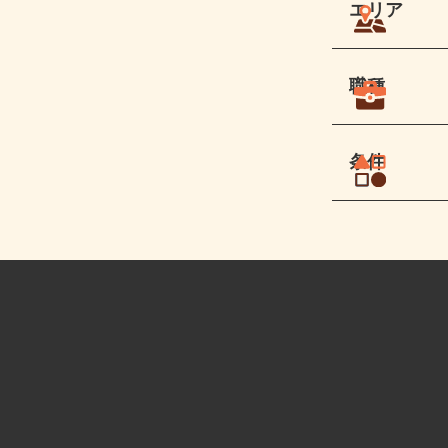
エリア
職種
条件