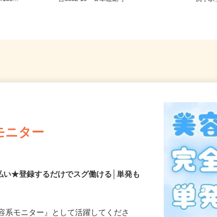
35...
台3532-10 ★車通勤可
「尻手
モニター
払い★登録するだけでスグ働ける│単発も