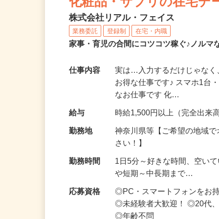
化粧品・サプリの在宅デ
株式会社リアル・フェイス
業務委託
登録制
在宅・内職
家事・育児の合間にコツコツ稼ぐ♪ノルマ
仕事内容
実は…入力するだけじゃなく
お得な仕事です♪ スマホ1台
なお仕事です 化…
給与
時給1,500円以上（完全出来高
勤務地
神奈川県等【ご希望の地域で
さい！】
勤務時間
1日5分～好きな時間、空い
や短期～中長期まで…
応募資格
◎PC・スマートフォンをお