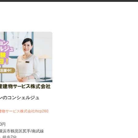
ョンのコンシェルジュ
手術器材の洗浄・滅菌
建物サービス株式会社/hcp260
株式会社 エフエスユニマネジメント
＜横浜市立脳卒中・神経脊...
400円
時給1,300円以上
県横浜市鶴見区尻手/南武線
神奈川県横浜市磯子区滝頭（JR根岸