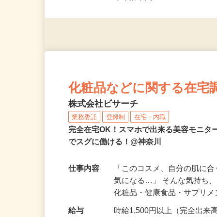
◎未経験者大歓迎！ ◎20代
◎年齢不問
化粧品などに関する在宅
株式会社ビサーチ
業務委託
登録制
在宅・内職
完全在宅OK！スマホで出来る美容モニタ
でスグに働ける！@神奈川
仕事内容
「このコスメ、自分の肌に
気になる…」 そんな気持ち
化粧品・健康食品・サプリ