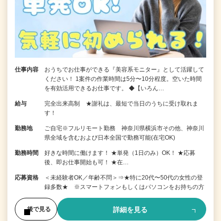
仕事内容
おうちでお仕事ができる『美容系モニター』として活躍して
ください！ 1案件の作業時間は5分〜10分程度。空いた時間
を有効活用できるお仕事です。 ◆【いろん…
給与
完全出来高制 ★謝礼は、最短で当日のうちに受け取れま
す！
勤務地
ご自宅※フルリモート勤務 神奈川県横浜市その他、神奈川
県全域を含むおよび日本全国で勤務可能(在宅OK)
勤務時間
好きな時間に働けます！ ★単発（1日のみ）OK！ ★応募
後、即お仕事開始も可！ ★在…
応募資格
＜未経験者OK／年齢不問＞⇒★特に20代〜50代の女性の登
録多数★ ※スマートフォンもしくはパソコンをお持ちの方
詳細を見る
後で見る