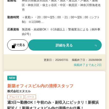
勤務地
神奈川県横浜市西区・南区・旭区・港北区・戸塚区・港南
区・神奈川区・保土ヶ谷区・中区・鶴見区・神奈川県海老名
市
勤務時間
＜夜勤＞ ・20：00〜翌5：00 ・21：00〜翌6：00（シフト
制） ※1日8時…
応募資格
無資格・未経験OK！ ※18歳以上：警備業法による（例外事
由2号）
詳細を見る
後で見る
更新日： 2026/07/31 掲載終了日： 2026/08/08
掲載終了まであと2日
NEW
新築オフィスビル内の清掃スタッフ
株式会社エヌエル
アルバイト
パート
週3日〜勤務OK！午前のみ・副収入にピッタリ！新横浜
駅近く！新築オフィスビル内の清掃のお仕事！