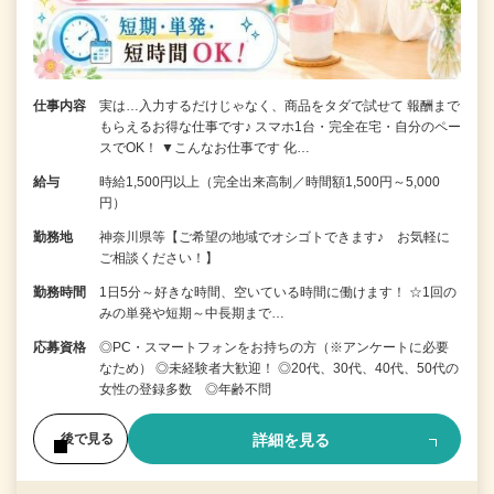
仕事内容
実は…入力するだけじゃなく、商品をタダで試せて 報酬まで
もらえるお得な仕事です♪ スマホ1台・完全在宅・自分のペー
スでOK！ ▼こんなお仕事です 化…
給与
時給1,500円以上（完全出来高制／時間額1,500円～5,000
円）
勤務地
神奈川県等【ご希望の地域でオシゴトできます♪ お気軽に
ご相談ください！】
勤務時間
1日5分～好きな時間、空いている時間に働けます！ ☆1回の
みの単発や短期～中長期まで…
応募資格
◎PC・スマートフォンをお持ちの方（※アンケートに必要
なため） ◎未経験者大歓迎！ ◎20代、30代、40代、50代の
女性の登録多数 ◎年齢不問
詳細を見る
後で見る