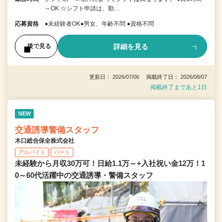
～OK ☆シフト申請は、勤…
応募資格
●未経験者OK●男女、年齢不問 ●資格不問
詳細を見る
後で見る
更新日： 2026/07/06 掲載終了日： 2026/08/07
掲載終了まであと1日
NEW
交通誘導警備スタッフ
木口総合保全株式会社
アルバイト
パート
未経験から月収30万可！日給1.1万～+入社祝い金12万！1
0～60代活躍中の交通誘導・警備スタッフ