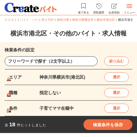
後で見る
閲覧履歴
会員登録
メニュー
クリエイトバイト・パート求人TOP
＞
神奈川県
＞
神奈川県横浜市
＞
横浜市港北区
＞
横浜市港北区
横浜市港北区・その他のバイト・求人情報
検索条件の設定
絞り込む
エリア
神奈川県横浜市(港北区)
選択
職種
指定しない
選択
条件
子育てママ在籍中
選択
18
検索条件を保存
全
件ヒットしました