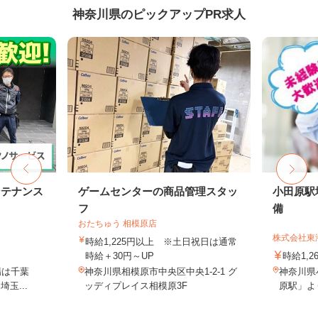
神奈川県のピックアップPR求人
ンテナンス
ゲームセンターの商品管理スタッ
小田原駅
フ
備
おたちゅう 相模原店
株式会社東
時給1,225円以上 ※土日祝日は通常
時給＋30円～UP
時給1,2
場は千葉
神奈川県相模原市中央区中央1-2-1 グ
神奈川県
玉...
ッディプレイス相模原3F
原駅」よ