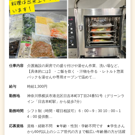
仕事内容
介護施設の厨房での盛り付けや湯せん作業、洗い場など。
【具体的には】 ・ご飯を炊く ・汁物を作る ・レトルト惣菜
パックを湯せんや専用オーブンで温めて…
給与
時給1,300円
勤務地
神奈川県横浜市港北区日吉本町3丁目24番51号（グリーンラ
イン「日吉本町駅」から徒歩7分）
勤務時間
シフト制（時間・曜日相談可） 6：00～9：30 10：00～1
4：00 提供数…
応募資格
資格・経験不問 ★年齢・性別・学齢不問です ★学生さん
から60代以上のシニア世代の方まで幅広い年齢層の方が活躍