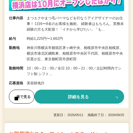
仕事内容
まつエクやまつ毛パーマなどを行なうアイデザイナーのお仕
事！ 1日6〜8名のお客様を施術。 経験者はもちろん、実務未
経験の方も大歓迎！「イチから学びたい」「も…
給与
時給1,225円〜1,662円
勤務地
神奈川県横浜市都筑区茅ヶ崎中央、相模原市中央区相模原、
横浜市港北区綱島東、相模原市中央区千代田、相模原市中央
区星が丘、東京都町田市原町田
勤務時間
10：00～21：00／全日 10：00～21：00／左記時間内でシ
フト制 シフト…
応募資格
美容師免許
詳細を見る
後で見る
更新日： 2026/05/11 掲載終了日： 2026/09/25