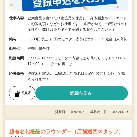
仕事内容
健康食品を食べたり化粧品を使用し、身体測定やアンケート
にお答え頂くなどのお仕事です。 来所が無くご自宅で出来る
案件や、弊社以外の場所で実施する案件もございます…
給与
5,000円以上（1回のモニター参加につき） ※完全出来高制
勤務地
神奈川県全域
勤務時間
9：00～17：00（モニター内容により異なります）9：00～
17：00（モニター内容によ…
応募資格
治験未経験OK 18歳以上であれば初めての方も安心して始
められます！
詳細を見る
後で見る
更新日： 2026/07/21 掲載終了日： 2026/11/13
超有名化粧品のラウンダー（店舗巡回スタッフ）