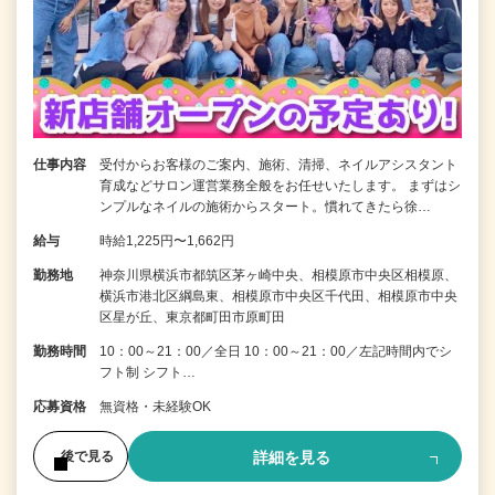
仕事内容
受付からお客様のご案内、施術、清掃、ネイルアシスタント
育成などサロン運営業務全般をお任せいたします。 まずはシ
ンプルなネイルの施術からスタート。慣れてきたら徐…
給与
時給1,225円〜1,662円
勤務地
神奈川県横浜市都筑区茅ヶ崎中央、相模原市中央区相模原、
横浜市港北区綱島東、相模原市中央区千代田、相模原市中央
区星が丘、東京都町田市原町田
勤務時間
10：00～21：00／全日 10：00～21：00／左記時間内でシ
フト制 シフト…
応募資格
無資格・未経験OK
詳細を見る
後で見る