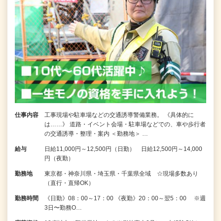
仕事内容
工事現場や駐車場などの交通誘導警備業務。 《具体的に
は……》 道路・イベント会場・駐車場などでの、車や歩行者
の交通誘導・整理・案内 ＜勤務地＞ …
給与
日給11,000円～12,500円（日勤） 日給12,500円～14,000
円（夜勤）
勤務地
東京都・神奈川県・埼玉県・千葉県全域 ☆現場多数あり
（直行・直帰OK）
勤務時間
《日勤》08：00～17：00 《夜勤》20：00～翌5：00 ※週
3日〜勤務O…