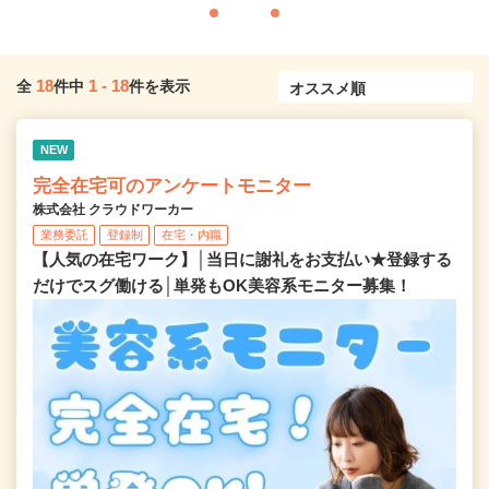
18
1
-
18
全
件中
件を表示
NEW
完全在宅可のアンケートモニター
株式会社 クラウドワーカー
業務委託
登録制
在宅・内職
【人気の在宅ワーク】│当日に謝礼をお支払い★登録する
だけでスグ働ける│単発もOK美容系モニター募集！