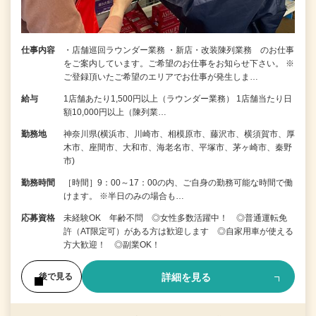
仕事内容
・店舗巡回ラウンダー業務 ・新店・改装陳列業務 のお仕事
をご案内しています。ご希望のお仕事をお知らせ下さい。 ※
ご登録頂いたご希望のエリアでお仕事が発生しま…
給与
1店舗あたり1,500円以上（ラウンダー業務） 1店舗当たり日
額10,000円以上（陳列業…
勤務地
神奈川県(横浜市、川崎市、相模原市、藤沢市、横須賀市、厚
木市、座間市、大和市、海老名市、平塚市、茅ヶ崎市、秦野
市)
勤務時間
［時間］9：00～17：00の内、ご自身の勤務可能な時間で働
けます。 ※半日のみの場合も…
応募資格
未経験OK 年齢不問 ◎女性多数活躍中！ ◎普通運転免
許（AT限定可）がある方は歓迎します ◎自家用車が使える
方大歓迎！ ◎副業OK！
詳細を見る
後で見る