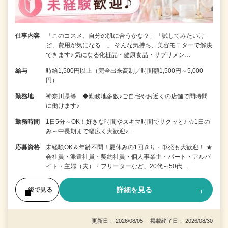
仕事内容
「このコスメ、自分の肌に合うかな？」「試してみたいけ
ど、費用が気になる…」 そんな気持ち、美容モニターで解決
できます♪ 気になる化粧品・健康食品・サプリメン…
給与
時給1,500円以上（完全出来高制／時間額1,500円～5,000
円）
勤務地
神奈川県等 ◆勤務地多数♪ご自宅やお近くの店舗で間時間
に働けます♪
勤務時間
1日5分～OK！好きな時間やスキマ時間でサクッと♪ ☆1日の
み～中長期まで幅広く大歓迎♪…
応募資格
未経験OK＆年齢不問！夏休みの1回きり・単発も大歓迎！ ★
会社員・派遣社員・契約社員・個人事業主・パート・アルバ
イト・主婦（夫）・フリーターなど、20代～50代…
詳細を見る
後で見る
更新日： 2026/08/05 掲載終了日： 2026/08/30