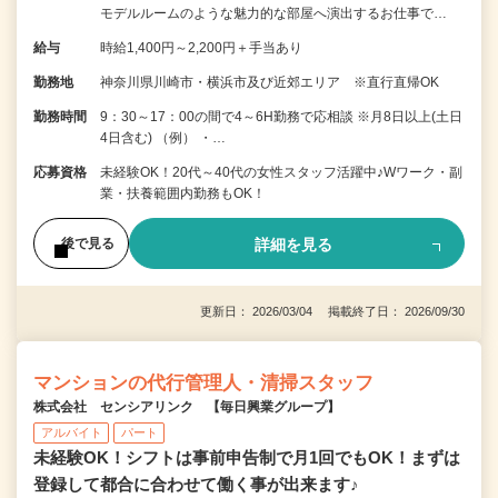
モデルルームのような魅力的な部屋へ演出するお仕事で…
給与
時給1,400円～2,200円＋手当あり
勤務地
神奈川県川崎市・横浜市及び近郊エリア ※直行直帰OK
勤務時間
9：30～17：00の間で4～6H勤務で応相談 ※月8日以上(土日
4日含む) （例） ・…
応募資格
未経験OK！20代～40代の女性スタッフ活躍中♪Wワーク・副
業・扶養範囲内勤務もOK！
詳細を見る
後で見る
更新日： 2026/03/04 掲載終了日： 2026/09/30
マンションの代行管理人・清掃スタッフ
株式会社 センシアリンク 【毎日興業グループ】
アルバイト
パート
未経験OK！シフトは事前申告制で月1回でもOK！まずは
登録して都合に合わせて働く事が出来ます♪