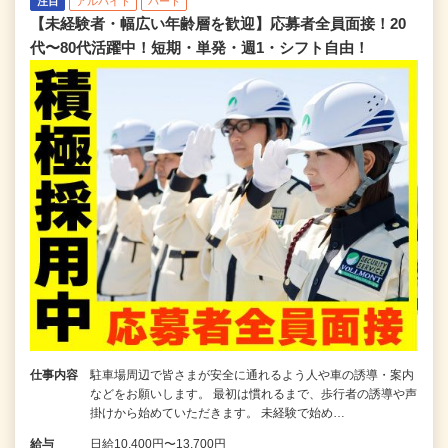
注目
アルバイト
パート
【未経験者・幅広い年齢層を歓迎】応募者全員面接！20
代〜80代活躍中！短期・単発・週1・シフト自由！
仕事内容
駐車場周辺で皆さまが安全に通れるよう人や車の誘導・案内
などをお願いします。 最初は慣れるまで、歩行者の誘導や声
掛けから始めていただきます。 未経験で始め…
給与
日給10,400円〜13,700円