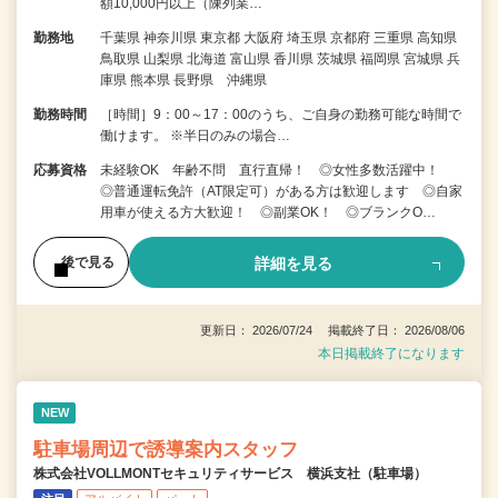
額10,000円以上（陳列業…
勤務地
千葉県 神奈川県 東京都 大阪府 埼玉県 京都府 三重県 高知県
鳥取県 山梨県 北海道 富山県 香川県 茨城県 福岡県 宮城県 兵
庫県 熊本県 長野県 沖縄県
勤務時間
［時間］9：00～17：00のうち、ご自身の勤務可能な時間で
働けます。 ※半日のみの場合…
応募資格
未経験OK 年齢不問 直行直帰！ ◎女性多数活躍中！
◎普通運転免許（AT限定可）がある方は歓迎します ◎自家
用車が使える方大歓迎！ ◎副業OK！ ◎ブランクO…
詳細を見る
後で見る
更新日： 2026/07/24 掲載終了日： 2026/08/06
本日掲載終了になります
NEW
駐車場周辺で誘導案内スタッフ
株式会社VOLLMONTセキュリティサービス 横浜支社（駐車場）