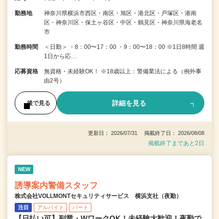
勤務地
神奈川県横浜市西区・南区・旭区・港北区・戸塚区・港南
区・神奈川区・保土ヶ谷区・中区・鶴見区・神奈川県海老名
市
勤務時間
＜日勤＞ ・8：00〜17：00 ・9：00〜18：00 ※1日8時間 週
1日から応…
応募資格
無資格・未経験OK！ ※18歳以上：警備業法による（例外事
由2号）
詳細を見る
後で見る
更新日： 2026/07/31 掲載終了日： 2026/08/08
掲載終了まであと2日
NEW
誘導案内警備スタッフ
株式会社VOLLMONTセキュリティサービス 横浜支社（夜勤）
注目
アルバイト
パート
【日払い可】副業・WワークOK！未経験大歓迎！夜勤で