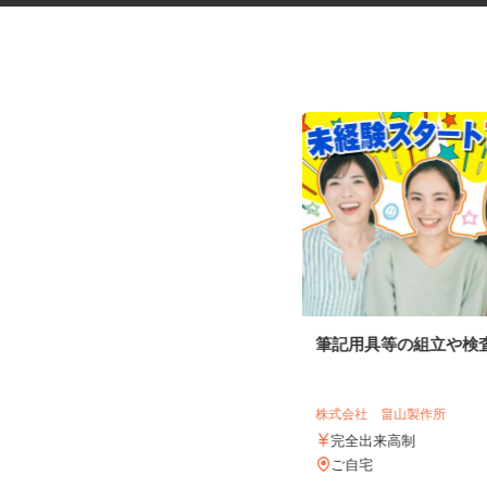
家事代行スタッフ（CRE250128-
筆記用具等の組立や検
01c...
株式会社クリエイト 派遣・紹介事業部
株式会社 畠山製作所
時給1,500円～1,700円
完全出来高制
神奈川県横浜市戸塚区 他、東京都