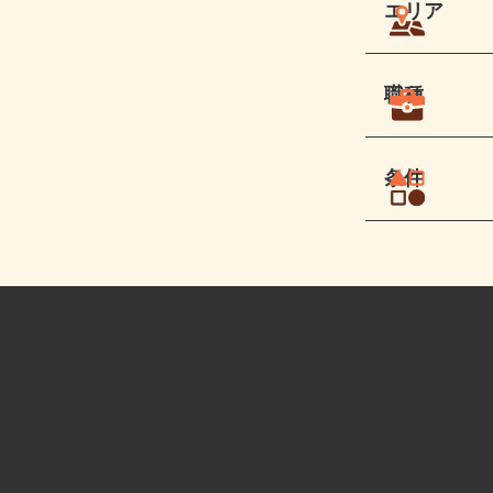
エリア
職種
条件