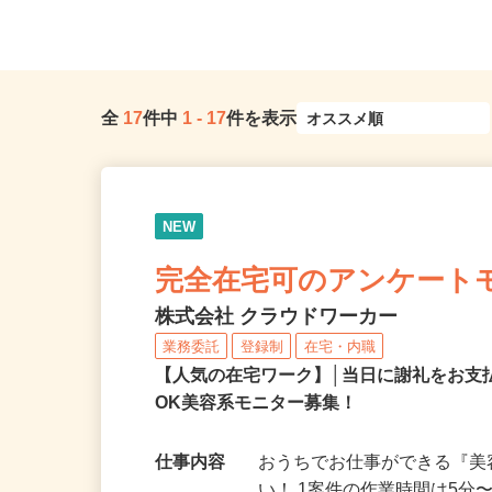
内・神奈川・埼玉・千葉
ご自宅
全
17
件中
1
-
17
件を表示
NEW
完全在宅可のアンケート
株式会社 クラウドワーカー
業務委託
登録制
在宅・内職
【人気の在宅ワーク】│当日に謝礼をお支
OK美容系モニター募集！