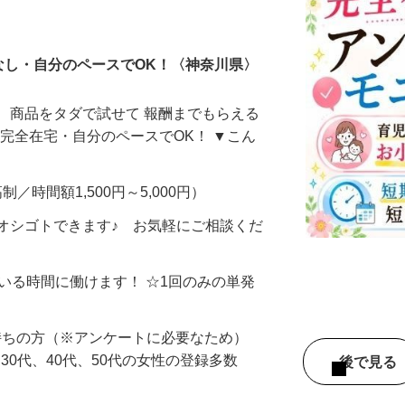
ータ入力
なし・自分のペースでOK！〈神奈川県〉
、商品をタダで試せて 報酬までもらえる
・完全在宅・自分のペースでOK！ ▼こん
制／時間額1,500円～5,000円）
オシゴトできます♪ お気軽にご相談くだ
ている時間に働けます！ ☆1回のみの単発
持ちの方（※アンケートに必要なため）
、30代、40代、50代の女性の登録多数
後で見