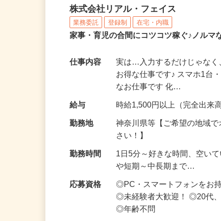
化粧品・サプリの在宅デ
株式会社リアル・フェイス
業務委託
登録制
在宅・内職
家事・育児の合間にコツコツ稼ぐ♪ノルマ
仕事内容
実は…入力するだけじゃなく
お得な仕事です♪ スマホ1台
なお仕事です 化…
給与
時給1,500円以上（完全出来高
勤務地
神奈川県等【ご希望の地域で
さい！】
勤務時間
1日5分～好きな時間、空い
や短期～中長期まで…
応募資格
◎PC・スマートフォンをお
◎未経験者大歓迎！ ◎20代