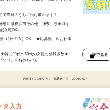
美容系モニター』として活躍してくださ
分〜10分程度。空いた時間を有効活用できる
最短で当日のうちに受け取れます！
 神奈川県横浜市その他、神奈川県全域を
(在宅OK)
単発（1日のみ）OK！ ★応募後、即お仕事
⇒★特に20代〜50代の女性の登録多数★
後で見
パソコンをお持ちの方
更新日： 2026/07/31 掲載終了日： 2026/08/24