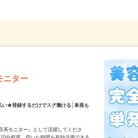
-30（小田急江ノ島線「東林...
内・神
モニター
払い★登録するだけでスグ働ける│単発も