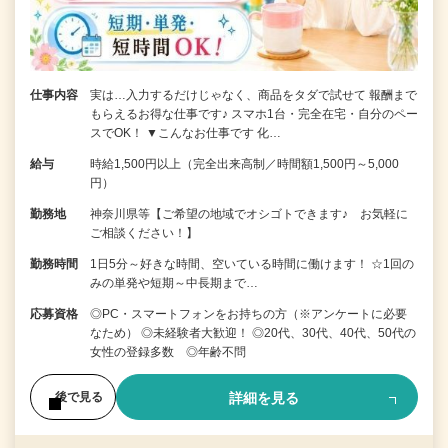
仕事内容
実は…入力するだけじゃなく、商品をタダで試せて 報酬まで
もらえるお得な仕事です♪ スマホ1台・完全在宅・自分のペー
スでOK！ ▼こんなお仕事です 化…
給与
時給1,500円以上（完全出来高制／時間額1,500円～5,000
円）
勤務地
神奈川県等【ご希望の地域でオシゴトできます♪ お気軽に
ご相談ください！】
勤務時間
1日5分～好きな時間、空いている時間に働けます！ ☆1回の
みの単発や短期～中長期まで…
応募資格
◎PC・スマートフォンをお持ちの方（※アンケートに必要
なため） ◎未経験者大歓迎！ ◎20代、30代、40代、50代の
女性の登録多数 ◎年齢不問
詳細を見る
後で見る