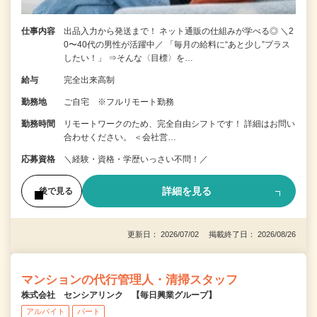
仕事内容
出品入力から発送まで！ ネット通販の仕組みが学べる◎ ＼2
0〜40代の男性が活躍中／ 「毎月の給料に“あと少し”プラス
したい！」 ⇒そんな〈目標〉を…
給与
完全出来高制
勤務地
ご自宅 ※フルリモート勤務
勤務時間
リモートワークのため、完全自由シフトです！ 詳細はお問い
合わせください。 ＜会社営…
応募資格
＼経験・資格・学歴いっさい不問！／
詳細を見る
後で見る
更新日： 2026/07/02 掲載終了日： 2026/08/26
マンションの代行管理人・清掃スタッフ
株式会社 センシアリンク 【毎日興業グループ】
アルバイト
パート