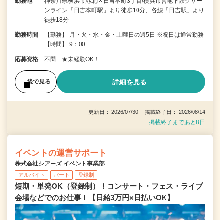
勤務地
神奈川県横浜市港北区日吉本町3丁目/横浜市営地下鉄グリー
ンライン「日吉本町駅」より徒歩10分、各線「日吉駅」より
徒歩18分
勤務時間
【勤務】 月・火・水・金・土曜日の週5日 ※祝日は通常勤務
【時間】 9：00…
応募資格
不問 ★未経験OK！
詳細を見る
後で見る
更新日： 2026/07/30 掲載終了日： 2026/08/14
掲載終了まであと8日
イベントの運営サポート
株式会社シアーズ イベント事業部
アルバイト
パート
登録制
短期・単発OK（登録制）！コンサート・フェス・ライブ
会場などでのお仕事！【日給3万円×日払いOK】