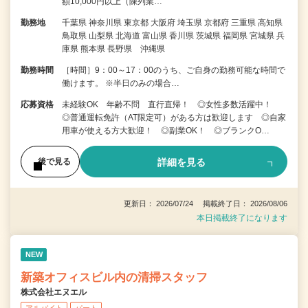
額10,000円以上（陳列業…
勤務地
千葉県 神奈川県 東京都 大阪府 埼玉県 京都府 三重県 高知県
鳥取県 山梨県 北海道 富山県 香川県 茨城県 福岡県 宮城県 兵
庫県 熊本県 長野県 沖縄県
勤務時間
［時間］9：00～17：00のうち、ご自身の勤務可能な時間で
働けます。 ※半日のみの場合…
応募資格
未経験OK 年齢不問 直行直帰！ ◎女性多数活躍中！
◎普通運転免許（AT限定可）がある方は歓迎します ◎自家
用車が使える方大歓迎！ ◎副業OK！ ◎ブランクO…
詳細を見る
後で見る
更新日： 2026/07/24 掲載終了日： 2026/08/06
本日掲載終了になります
NEW
新築オフィスビル内の清掃スタッフ
株式会社エヌエル