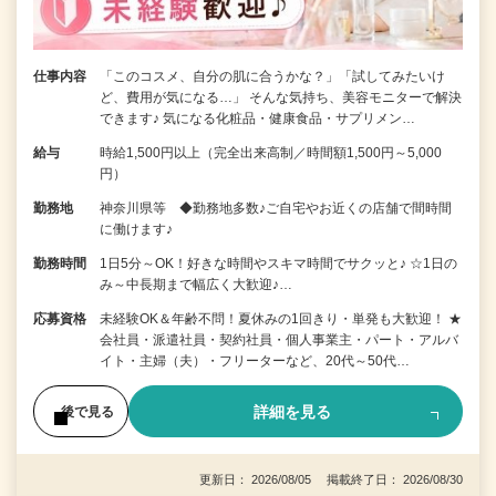
仕事内容
「このコスメ、自分の肌に合うかな？」「試してみたいけ
ど、費用が気になる…」 そんな気持ち、美容モニターで解決
できます♪ 気になる化粧品・健康食品・サプリメン…
給与
時給1,500円以上（完全出来高制／時間額1,500円～5,000
円）
勤務地
神奈川県等 ◆勤務地多数♪ご自宅やお近くの店舗で間時間
に働けます♪
勤務時間
1日5分～OK！好きな時間やスキマ時間でサクッと♪ ☆1日の
み～中長期まで幅広く大歓迎♪…
応募資格
未経験OK＆年齢不問！夏休みの1回きり・単発も大歓迎！ ★
会社員・派遣社員・契約社員・個人事業主・パート・アルバ
イト・主婦（夫）・フリーターなど、20代～50代…
詳細を見る
後で見る
更新日： 2026/08/05 掲載終了日： 2026/08/30