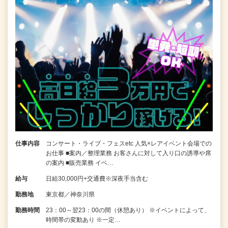
仕事内容
コンサート・ライブ・フェスetc 人気×レアイベント会場での
お仕事 ■案内／整理業務 お客さんに対して入り口の誘導や席
の案内 ■販売業務 イベ…
給与
日給30,000円+交通費※深夜手当含む
勤務地
東京都／神奈川県
勤務時間
23：00～翌23：00の間（休憩あり） ※イベントによって、
時間帯の変動あり ※一定…