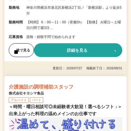
勤務地
神奈川県横浜市港北区新横浜2丁目／「新横浜駅」より徒歩5
分
勤務時間
【時間】 6：00～11：00（実働5h） 【勤務】 火曜日～土曜
日の間で週3日…
応募資格
資格・経験不問で始められます
詳細を見る
後で見る
更新日： 2026/07/27 掲載終了日： 2026/08/31
介護施設の調理補助スタッフ
株式会社キヨシマ食品
アルバイト
パート
＜時間・曜日相談可◎未経験者大歓迎！選べるシフト ♪＞
出来上がった料理の温めメインのお仕事です