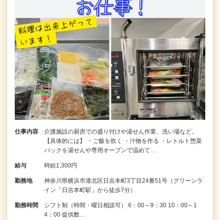
仕事内容
介護施設の厨房での盛り付けや湯せん作業、洗い場など。
【具体的には】 ・ご飯を炊く ・汁物を作る ・レトルト惣菜
パックを湯せんや専用オーブンで温めて…
給与
時給1,300円
勤務地
神奈川県横浜市港北区日吉本町3丁目24番51号（グリーンラ
イン「日吉本町駅」から徒歩7分）
勤務時間
シフト制（時間・曜日相談可） 6：00～9：30 10：00～1
4：00 提供数…