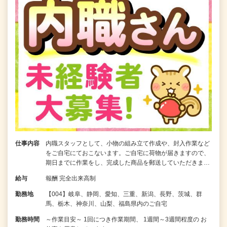
仕事内容
内職スタッフとして、小物の組み立て作成や、封入作業など
をご自宅にておこないます。ご自宅に荷物が届きますので、
期日までに作業をし、完成した商品を郵送していただきま…
給与
報酬 完全出来高制
勤務地
【004】岐阜、静岡、愛知、三重、新潟、長野、茨城、群
馬、栃木、神奈川、山梨、福島県内のご自宅
勤務時間
～作業目安～ 1回につき作業期間、 1週間～3週間程度の お