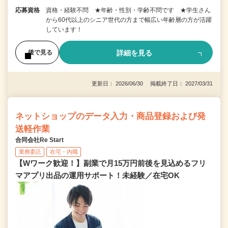
応募資格
資格・経験不問 ★年齢・性別・学齢不問です ★学生さん
から60代以上のシニア世代の方まで幅広い年齢層の方が活躍
しています！
詳細を見る
後で見る
更新日： 2026/06/30 掲載終了日： 2027/03/31
ネットショップのデータ入力・商品登録および発
送軽作業
合同会社Re Start
業務委託
在宅・内職
【Wワーク歓迎！】副業で月15万円前後を見込めるフリ
マアプリ出品の運用サポート！未経験／在宅OK