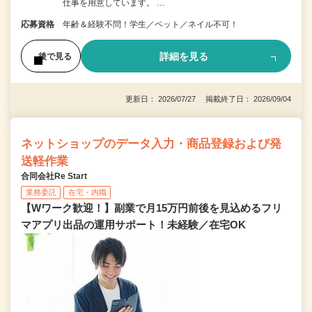
仕事を用意しています。 …
応募資格
年齢＆経験不問！学生／ペット／ネイル不可！
詳細を見る
後で見る
更新日： 2026/07/27 掲載終了日： 2026/09/04
ネットショップのデータ入力・商品登録および発
送軽作業
合同会社Re Start
業務委託
在宅・内職
【Wワーク歓迎！】副業で月15万円前後を見込めるフリ
マアプリ出品の運用サポート！未経験／在宅OK