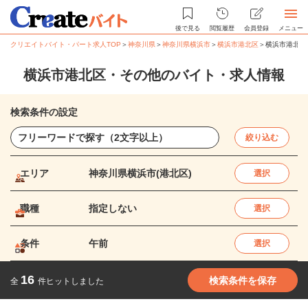
後で見る
閲覧履歴
会員登録
メニュー
クリエイトバイト・パート求人TOP
＞
神奈川県
＞
神奈川県横浜市
＞
横浜市港北区
＞
横浜市港北区
横浜市港北区・その他のバイト・求人情報
検索条件の設定
絞り込む
エリア
神奈川県横浜市(港北区)
選択
職種
指定しない
選択
条件
午前
選択
16
検索条件を保存
全
件ヒットしました