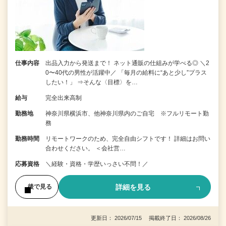
仕事内容
出品入力から発送まで！ ネット通販の仕組みが学べる◎ ＼2
0〜40代の男性が活躍中／ 「毎月の給料に“あと少し”プラス
したい！」 ⇒そんな〈目標〉を…
給与
完全出来高制
勤務地
神奈川県横浜市、他神奈川県内のご自宅 ※フルリモート勤
務
勤務時間
リモートワークのため、完全自由シフトです！ 詳細はお問い
合わせください。 ＜会社営…
応募資格
＼経験・資格・学歴いっさい不問！／
詳細を見る
後で見る
更新日： 2026/07/15 掲載終了日： 2026/08/26