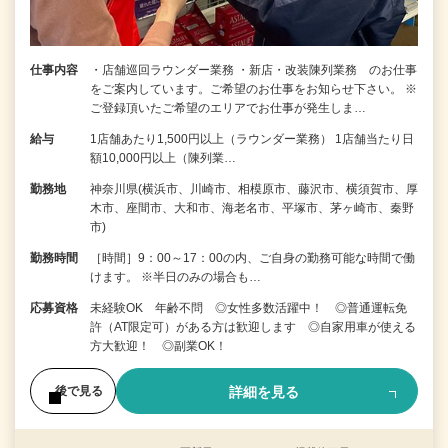
仕事内容
・店舗巡回ラウンダー業務 ・新店・改装陳列業務 のお仕事
をご案内しています。ご希望のお仕事をお知らせ下さい。 ※
ご登録頂いたご希望のエリアでお仕事が発生しま…
給与
1店舗あたり1,500円以上（ラウンダー業務） 1店舗当たり日
額10,000円以上（陳列業…
勤務地
神奈川県(横浜市、川崎市、相模原市、藤沢市、横須賀市、厚
木市、座間市、大和市、海老名市、平塚市、茅ヶ崎市、秦野
市)
勤務時間
［時間］9：00～17：00の内、ご自身の勤務可能な時間で働
けます。 ※半日のみの場合も…
応募資格
未経験OK 年齢不問 ◎女性多数活躍中！ ◎普通運転免
許（AT限定可）がある方は歓迎します ◎自家用車が使える
方大歓迎！ ◎副業OK！
詳細を見る
後で見る