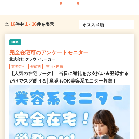
16
1
-
16
全
件中
件を表示
NEW
完全在宅可のアンケートモニター
株式会社 クラウドワーカー
業務委託
登録制
在宅・内職
【人気の在宅ワーク】│当日に謝礼をお支払い★登録する
だけでスグ働ける│単発もOK美容系モニター募集！