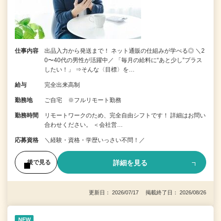
仕事内容
出品入力から発送まで！ ネット通販の仕組みが学べる◎ ＼2
0〜40代の男性が活躍中／ 「毎月の給料に“あと少し”プラス
したい！」 ⇒そんな〈目標〉を…
給与
完全出来高制
勤務地
ご自宅 ※フルリモート勤務
勤務時間
リモートワークのため、完全自由シフトです！ 詳細はお問い
合わせください。 ＜会社営…
応募資格
＼経験・資格・学歴いっさい不問！／
詳細を見る
後で見る
更新日： 2026/07/17 掲載終了日： 2026/08/26
NEW