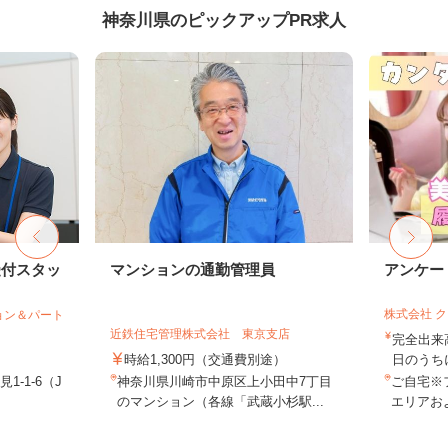
神奈川県のピックアップPR求人
受付スタッ
マンションの通勤管理員
アンケー
株式会社 
ョン＆パート
近鉄住宅管理株式会社 東京支店
完全出来
時給1,300円（交通費別途）
日のうち
-1-6（J
神奈川県川崎市中原区上小田中7丁目
ご自宅※
のマンション（各線「武蔵小杉駅...
エリアお