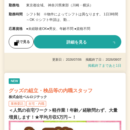
勤務地
東京都全域、 神奈川県東部（川崎・横浜）
勤務時間
シフト制 ※物件によってシフトは異なります。 1日3時間
～OK ☆シフト申請は、勤…
応募資格
●未経験者OK●男女、年齢不問 ●資格不問
詳細を見る
後で見る
更新日： 2026/07/06 掲載終了日： 2026/08/07
掲載終了まであと1日
NEW
グッズの組立・検品等の内職スタッフ
株式会社ベルロジテック
業務委託
在宅・内職
＜人気の在宅ワーク＞軽作業！年齢／経験問わず、大量
増員します！★平均月収5万円～！