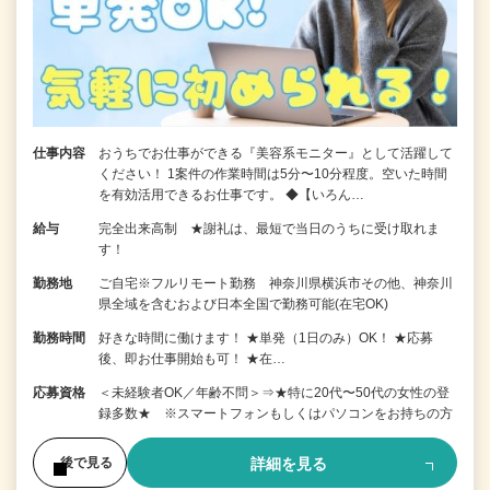
仕事内容
おうちでお仕事ができる『美容系モニター』として活躍して
ください！ 1案件の作業時間は5分〜10分程度。空いた時間
を有効活用できるお仕事です。 ◆【いろん…
給与
完全出来高制 ★謝礼は、最短で当日のうちに受け取れま
す！
勤務地
ご自宅※フルリモート勤務 神奈川県横浜市その他、神奈川
県全域を含むおよび日本全国で勤務可能(在宅OK)
勤務時間
好きな時間に働けます！ ★単発（1日のみ）OK！ ★応募
後、即お仕事開始も可！ ★在…
応募資格
＜未経験者OK／年齢不問＞⇒★特に20代〜50代の女性の登
録多数★ ※スマートフォンもしくはパソコンをお持ちの方
詳細を見る
後で見る