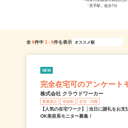
ご自宅※フルリモート勤務 埼玉県
エリアおよび日本全国で勤務可能
神奈川県横浜市鶴見区尻
（...
「尻手駅」徒歩7分
全
6
件中
1
-
6
件を表示
NEW
完全在宅可のアンケート
株式会社 クラウドワーカー
業務委託
登録制
在宅・内職
【人気の在宅ワーク】│当日に謝礼をお支
OK美容系モニター募集！