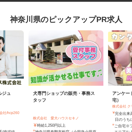
神奈川県のピックアップPR求人
ルジュ
犬専門ショップの販売・事務ス
アンケ
タッフ
宅）
株式会社
社/hcp260
完全出
株式会社 愛犬ハウスセキノ
日のう
時給1,250円以上