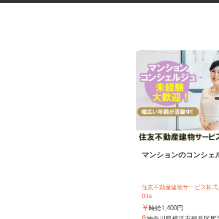
アンケートモニター（完全在
マンションのコンシェ
宅）
株式会社 クラウドワーカー
住友不動産建物サービス株式会
完全出来高制 ★謝礼は、最短で当
03a
日のうちに受け取れます！
時給1,400円