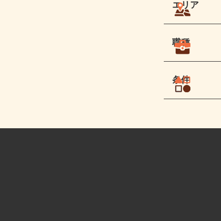
エリア
職種
条件