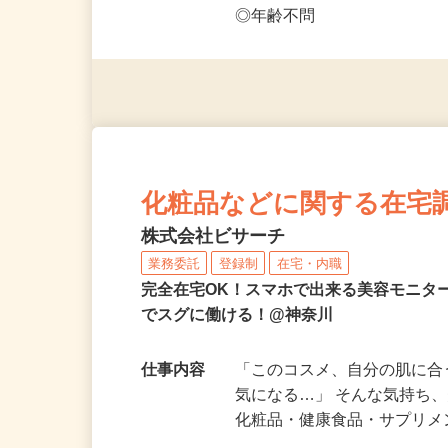
応募資格
◎PC・スマートフォンをお
◎未経験者大歓迎！ ◎20代
◎年齢不問
化粧品などに関する在宅
株式会社ビサーチ
業務委託
登録制
在宅・内職
完全在宅OK！スマホで出来る美容モニタ
でスグに働ける！@神奈川
仕事内容
「このコスメ、自分の肌に
気になる…」 そんな気持ち