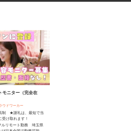
ートモニター（完全在
マンションのコンシェルジュ
 クラウドワーカー
住友不動産建物サービス株式会社/hcp26
来高制 ★謝礼は、最短で当
03a
ちに受け取れます！
時給1,400円