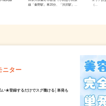
ご自宅
手/南武線
神奈川県秦野市栃窪（小田急小田原
エリア
線「秦野駅」車20分、「渋沢駅」...
（...
モニター
払い★登録するだけでスグ働ける│単発も